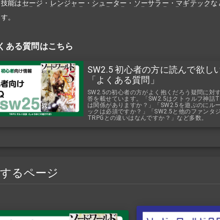
技能は
セージ
・
レンジャー
・
シューター
・
ソーサラー
・
マギテック
な
す。
くある質問はこちら
SW2.5 初心者の方に読んで欲し
「よくある質問」
SW2.5の初心者の方がよく抱くだろう疑問に対
答を載せています。「SW2.5はクトゥルフ神話T
は関係がありますか？」「SW2.5を遊ぶのにル
ックは必須ですか？」「SW2.5と他のファンタ
TRPGとの違いはなんですか？」など多数。
連するページ