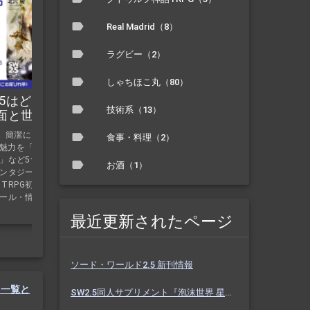
SW2.5 種族の一覧と紹介
Real Madrid（8）
ソード・ワールド2.5のいろいろを一覧で！
ラグビー（2）
SW2.5の種族を全て紹介します！SW2.5でキャラ
クターとして使える種族の一覧と、その紹介をし
しゃちほこ丸（80）
ているページです。種族特徴を紹介。どのルール
ブック・サプリに載っているかも掲載。人間・エ
.5はどんな
技術系（13）
ルフ・ドワーフなど、ルールブックIIやIIIで追加さ
ム面と世界観の概
れるメリア・ティエンスなど、サプリで追加され
いて、簡潔にその魅力を紹
るアルヴ・ソレイユ・スプリガン・アビスボー
食事・料理（2）
の魅力を「種族・技能
ン・フロウライトなども掲載しています。『アー
」など5つ紹介。ソド
ケインレリック』の希少種も全て掲載していま
お酒（1）
ンタジーが好きな
す。
 TRPG初心者向け情
ール・情報へのリン
最近更新されたページ
ソード・ワールド2.5 新刊情報
の一覧と
SW2.5同人サプリメント『泡沫世界 星と砂のノクターン』 #ホスノク