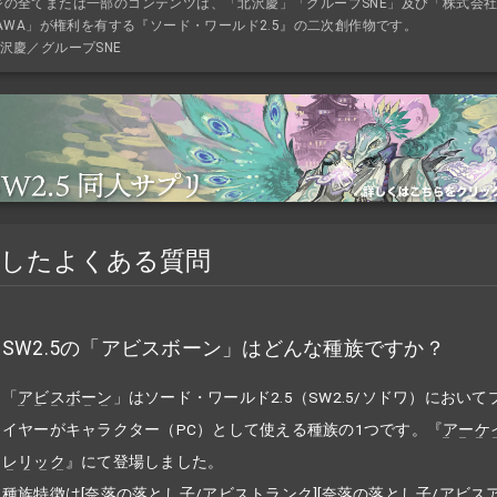
ジの全てまたは一部のコンテンツは、「北沢慶」「グループSNE」及び「株式会
KAWA」が権利を有する『ソード・ワールド2.5』の二次創作物です。
沢慶／グループSNE
連したよくある質問
SW2.5の「アビスボーン」はどんな種族ですか？
「
アビスボーン
」はソード・ワールド2.5（SW2.5/ソドワ）において
イヤーがキャラクター（PC）として使える種族の1つです。『
アーケ
レリック
』にて登場しました。
種族特徴は[奈落の落とし子/アビストランク][奈落の落とし子/アビス