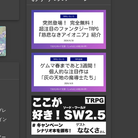
社
プレ
イン
アー