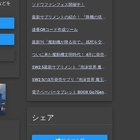
などを
ソドワファンフェス開催中！
最新サプリメントの紹介！ 『降機の塔 ヴァセーゴ』 魔動機好きなら必見！ 随伴魔動機と旅に出よう！
連番QRコード作成ツール
最新刊『魔動機が降る街で』 感想を交えて紹介します！ 魔動機テーマの小説！ おもしろいデータも多数！
ついに来た魔動機文明時代！ 4月に発売のソドワ最新刊 『魔動機が降る街で』 紹介・予想・考察！
SW2.5最新サプリメント『泡沫世界 魔王宮殿』 バーっと読んだ感想を交えて紹介します！！
SW2.5の3月発売サプリ『泡沫世界 魔王宮殿』 これまでにわかった内容を予想を交えて紹介
電子ペーパータブレット BOOX Go7Gen2 購入しました【Eink】
シェア