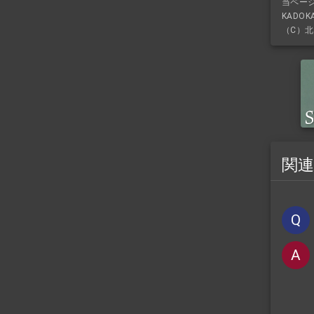
当ペー
KADO
（C）北
関
Q
A