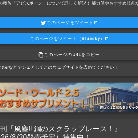
.5の種族「アビスボーン」について詳しく解説！ 能力値やおすすめ技能
このページをツイート
このページをツイート
（Bluesky）
このページのURLをコピー
witterなどでシェアしてこのウェブサイトを広めてください！
刊『風塵!! 鋼のスクラップレース！』
026/8/20発売予定）特集中！