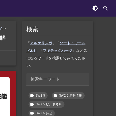
検索
紹介
>
く解
「
アルケリンガ
」「
ソード・ワール
ド2.5
」「
マギテックハーツ
」など気
になるワードを検索してみてくださ
い。
検索キーワード
SW2.5
SW2.5 新刊情報
SW2.5 ビルド考察
SW2.5 妄想