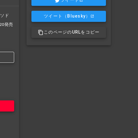
ツイート
/ソド
ツイート
（Bluesky）
/20発売
このページのURLをコピー