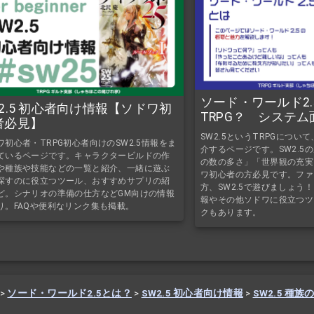
ソード・ワールド2
W2.5 初心者向け情報【ソドワ初
TRPG？ システ
者必見】
要と魅力を解説！
SW2.5というTRPGにつ
ワ初心者・TRPG初心者向けのSW2.5情報をま
介するページです。SW2.5
ているページです。キャラクタービルドの作
の数の多さ」「世界観の充実
や種族や技能などの一覧と紹介、一緒に遊ぶ
ワ初心者の方必見です。ファ
探すのに役立つツール、おすすめサプリの紹
方、SW2.5で遊びましょう！
ど。シナリオの準備の仕方などGM向けの情報
報やその他ソドワに役立つツ
り。FAQや便利なリンク集も掲載。
クもあります。
>
ソード・ワールド2.5とは？
>
SW2.5 初心者向け情報
>
SW2.5 種族