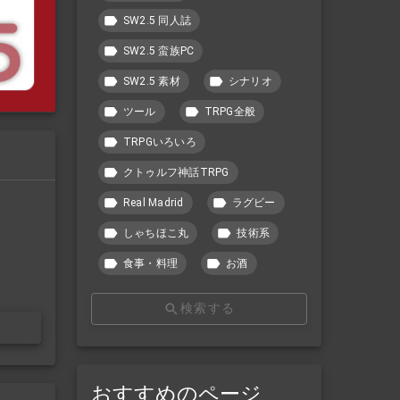
SW2.5 同人誌
SW2.5 蛮族PC
SW2.5 素材
シナリオ
ツール
TRPG全般
TRPGいろいろ
クトゥルフ神話TRPG
Real Madrid
ラグビー
しゃちほこ丸
技術系
食事・料理
お酒
検索する
おすすめのページ