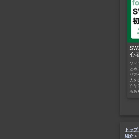
S
心
ソド
とめ
り方
人を
介な
もあ
トップ
紹介
>