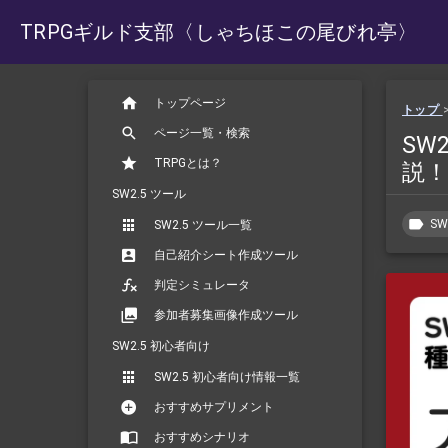
TRPGギルド支部
〈しゃちほこの尾びれ亭〉
トップページ
トップ
ページ一覧・検索
SW
TRPGとは？
説！
SW2.5 ツール
SW
SW2.5 ツール一覧
自己紹介シート作成ツール
判定シミュレータ
参加者募集画像作成ツール
SW2.5 初心者向け
SW2.5 初心者向け情報一覧
おすすめサプリメント
おすすめシナリオ