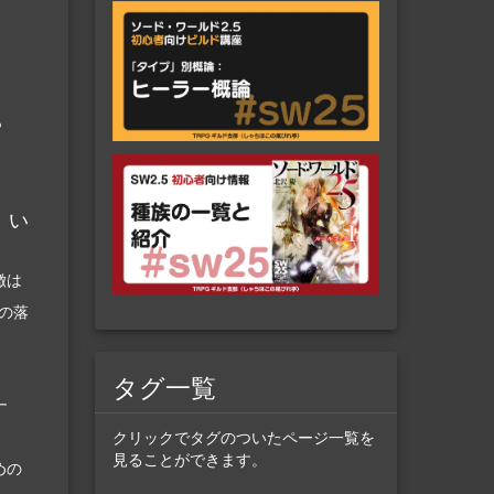
つ
 い
徴は
落の落
タグ一覧
す
クリックでタグのついたページ一覧を
見ることができます。
めの