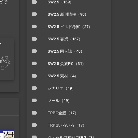
どで
SW2.5（159）
SW2.5 新刊情報（90）
SW2.5 ビルド考察（27）
SW2.5 妄想（167）
い
SW2.5 同人誌（40）
する回
RPGと
SW2.5 蛮族PC（31）
ールブ
ジー
SW2.5 素材（4）
シナリオ（19）
ツール（19）
TRPG全般（17）
TRPGいろいろ（17）
クトゥルフ神話TRPG（3）