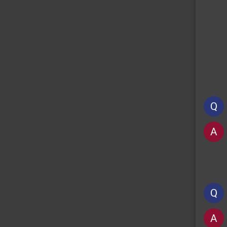
Q
A
Q
A