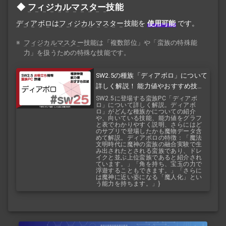
フィジカルマスター
技能
ディアボロ
は
フィジカルマスター
技能を
使用可能
です。
※
フィジカルマスター
技能は「複数部位」や「蛮族の特殊能
力」を扱うための特殊な技能です。
SW2.5の種族「ディアボロ」について
詳しく解説！ 能力値やおすすめ技能
などを紹介！ 『バルバロスレイジ』
SW2.5に登場する蛮族PC「ディアボ
ロ」について詳しく解説。ディアボ
『バルバロスサーガ』
ロ」がどんな種族かについての紹介
や、向いている技能、能力値をグラフ
と表でわかりやすく説明、さらにはど
のサプリで登場したかも魔物データ含
めて解説。ディアボロの特徴：「魔法
文明時代に魔神の蛮族の融合実験で生
み出されたとされる蛮族であり、ドレ
イクと並ぶ上位蛮族であると紹介され
ています。」「角を持ち、宝玉の力で
浮遊することもできます。」「さらに
は魔神に近い姿になる「魔人化」とい
う能力を持ちます。」}