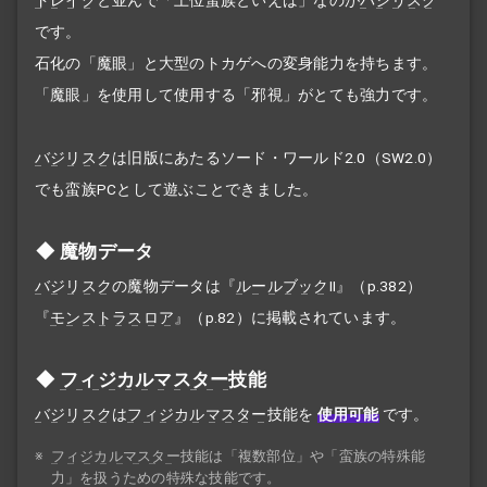
です。
石化の「魔眼」と大型のトカゲへの変身能力を持ちます。
「魔眼」を使用して使用する「邪視」がとても強力です。
バジリスク
は旧版にあたるソード・ワールド2.0（SW2.0）
でも蛮族PCとして遊ぶことできました。
魔物データ
バジリスク
の魔物データは『
ルールブック
II』（p.382）
『
モンストラスロア
』（p.82）に掲載されています。
フィジカルマスター
技能
バジリスク
は
フィジカルマスター
技能を
使用可能
です。
※
フィジカルマスター
技能は「複数部位」や「蛮族の特殊能
力」を扱うための特殊な技能です。