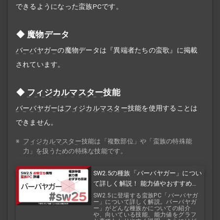
できるようになった蛮族PCです。
魔物データ
バーバヤガー
の魔物データは『異端者たちの蛮歌』に掲載
されています。
フィジカルマスター
技能
バーバヤガー
は
フィジカルマスター
技能を使用することは
できません。
※
フィジカルマスター
技能は「複数部位」や「蛮族の特殊能
力」を扱うための特殊な技能です。
SW2.5の種族「バーバヤガー」につい
て詳しく解説！ 能力値やおすすめ技
能などを紹介！ 『バルバロスレイ
SW2.5に登場する蛮族PC「バーバヤガ
ー」について詳しく解説。バーバヤガ
ジ』『バルバロスサーガ』
ー」がどんな種族かについての紹介
や、向いている技能、能力値をグラフ