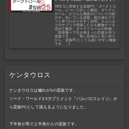
技能などを紹介！ 『バルバロスレイ
SW2.5に登場する蛮族PC「ダークトロ
ール」について詳しく解説。ダークト
ジ』『バルバロスサーガ』
ロール」がどんな種族かについての紹
介や、向いている技能、能力値をグラ
フと表でわかりやすく説明、さらには
どのサプリで登場したかも魔物データ
含めて解説。ダークトロールの特徴：
「筋骨隆々で引き締まった巨躯を持つ
蛮族です。」「篤い信仰心と高い誇り
から、蛮族PCとしても扱いやすい種族
です。」}
ケンタウロス
ケンタウロス
は穢れが3の蛮族です。
ソード・ワールド2.5
サプリメント
『
バルバロスレイジ
』か
ら蛮族PCとして扱えるようになりました。
下半身が馬で上半身が人の蛮族です。