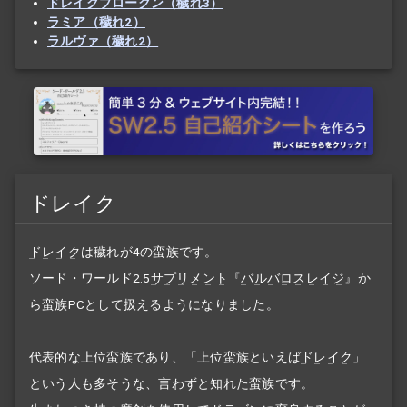
ドレイクブロークン（穢れ3）
ラミア（穢れ2）
ラルヴァ（穢れ2）
ドレイク
ドレイク
は穢れが4の蛮族です。
ソード・ワールド2.5
サプリメント
『
バルバロスレイジ
』か
ら蛮族PCとして扱えるようになりました。
代表的な上位蛮族であり、「上位蛮族といえば
ドレイク
」
という人も多そうな、言わずと知れた蛮族です。