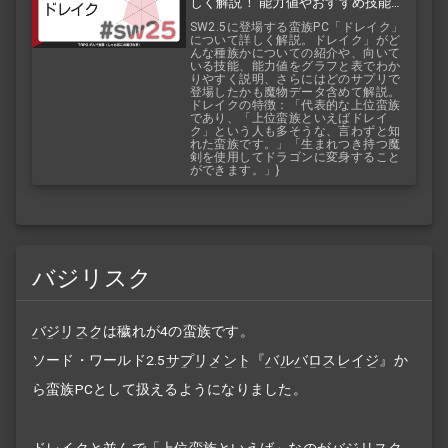
しく解説！ 能力値やおすすめ技能な
どを紹介！ 『バルバロスレイジ』
SW2.5に登場する蛮族PC「ドレイク」
について詳しく解説。ドレイク」がど
『バルバロスサーガ』
んな種族かについての紹介や、向いて
いる技能、能力値をグラフと表でわか
りやすく説明、さらにはどのサプリで
登場したかも魔物データ含めて解説。
ドレイクの特徴：「代表的な上位蛮族
であり、「上位蛮族といえばドレイ
ク」という人も多そうな、言わずと知
れた蛮族です。」「生まれつき持つ魔
剣を使用してドラゴンに変身すること
ができます。」}
バジリスク
バジリスク
は穢れが4の蛮族です。
ソード・ワールド2.5
サプリメント
『
バルバロスレイジ
』か
ら蛮族PCとして扱えるようになりました。
ドレイク
と並んで「上位蛮族といえば」なのが
バジリスク