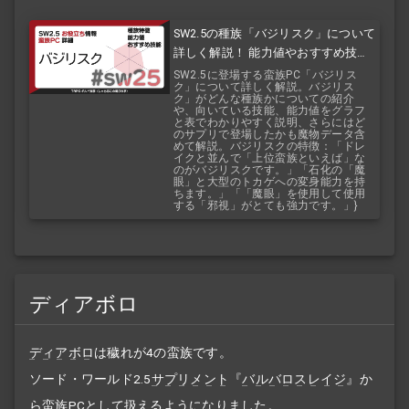
SW2.5の種族「バジリスク」について
詳しく解説！ 能力値やおすすめ技能
などを紹介！ 『バルバロスレイジ』
SW2.5に登場する蛮族PC「バジリス
ク」について詳しく解説。バジリス
『バルバロスサーガ』
ク」がどんな種族かについての紹介
や、向いている技能、能力値をグラフ
と表でわかりやすく説明、さらにはど
のサプリで登場したかも魔物データ含
めて解説。バジリスクの特徴：「ドレ
イクと並んで「上位蛮族といえば」な
のがバジリスクです。」「石化の「魔
眼」と大型のトカゲへの変身能力を持
ちます。」「「魔眼」を使用して使用
する「邪視」がとても強力です。」}
ディアボロ
ディアボロ
は穢れが4の蛮族です。
ソード・ワールド2.5
サプリメント
『
バルバロスレイジ
』か
ら蛮族PCとして扱えるようになりました。