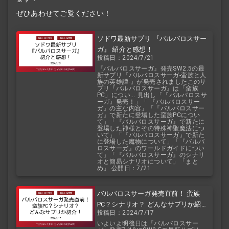
ぜひあわせてご覧ください！
ソドワ最新サプリ 『バルバロスサー
ガ』 紹介と感想！
投稿日：2024/7/21
『バルバロスサーガ』発売SW2.5の最
新サプリ『バルバロスサーガ-蛮族と人
族の英雄譚-』が発売されましたこのサ
プリ『バルバロスサーガ』は「蛮族
PC」につい... 見出し「『バルバロスサ
ーガ』発売！」「 『バルバロスサー
ガ』の主な内容」「『バルバロスサー
ガ』で新たに登場した蛮族PCについ
て」「『バルバロスサーガ』で新たに
登場した神様とその特殊神聖魔法につ
いて」「『バルバロスサーガ』で新た
に登場した魔物について」「『バルバ
ロスサーガ』のワールドガイドについ
て」「『バルバロスサーガ』のシナリ
オと簡易シナリオについて」「まと
め」 公開日：7/21
バルバロスサーガ発売直前！ 蛮族
PC？シナリオ？ どんなサプリか紹
投稿日：2024/7/17
介！
いよいよ明後日は『バルバロスサー