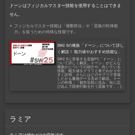
ドーン
は
フィジカルマスター
技能を使用することはできま
せん。
※
フィジカルマスター
技能は「複数部位」や「蛮族の特殊能
力」を扱うための特殊な技能です。
SW2.5の種族「ドーン」について詳し
く解説！ 能力値やおすすめ技能など
を紹介！ 『バルバロスレイジ』『バ
SW2.5に登場する蛮族PC「ドーン」に
ついて詳しく解説。ドーン」がどんな
ルバロスサーガ』
種族かについての紹介や、向いている
技能、能力値をグラフと表でわかりや
すく説明、さらにはどのサプリで登場
したかも魔物データ含めて解説。ドー
ンの特徴：「都市近郊に住み、街に忍
び込んで隠密行動を行う蛮族です。」}
ラミア
ラミア
は穢れが2の蛮族です。