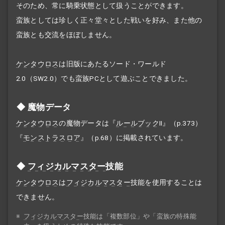
そのため、常に騎乗状態として扱うことができます。
蛮族としては珍しく正々堂々とした戦いを好み、また他の
蛮族とも交流をほぼしません。
ケンタウロス
は旧版にあたるソード・ワールド
2.0（SW2.0）でも蛮族PCとして遊ぶことできました。
魔物データ
ケンタウロス
の魔物データは『
ルールブック
II』（p.373）
『
モンストラスロア
』（p.68）に掲載されています。
フィジカルマスター
技能
ケンタウロス
は
フィジカルマスター
技能を使用することは
できません。
※
フィジカルマスター
技能は「複数部位」や「蛮族の特殊能