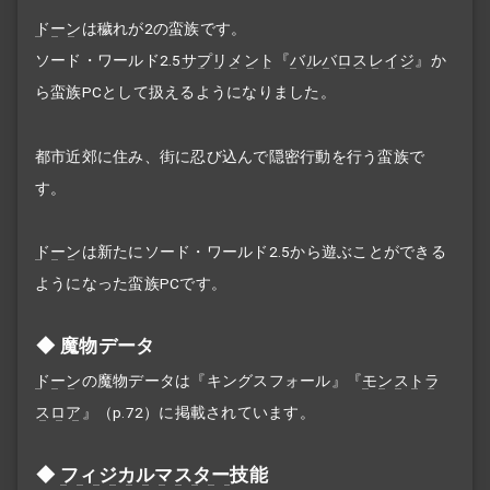
ドーン
は穢れが2の蛮族です。
ソード・ワールド2.5
サプリメント
『
バルバロスレイジ
』か
ら蛮族PCとして扱えるようになりました。
都市近郊に住み、街に忍び込んで隠密行動を行う蛮族で
す。
ドーン
は新たにソード・ワールド2.5から遊ぶことができる
ようになった蛮族PCです。
魔物データ
ドーン
の魔物データは『キングスフォール』『
モンストラ
スロア
』（p.72）に掲載されています。
フィジカルマスター
技能