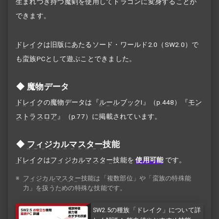
生まれつき持つ魔剣を使用してドラゴンに変身することが
できます。
ドレイク
は旧版にあたるソード・ワールド2.0（SW2.0）で
も蛮族PCとして遊ぶことできました。
魔物データ
ドレイク
の魔物データは『
ルールブック
I』（p.448）『
モン
ストラスロア
』（p.77）に掲載されています。
フィジカルマスター
技能
ドレイク
は
フィジカルマスター
技能を
使用可能
です。
※
フィジカルマスター
技能は「複数部位」や「蛮族の特殊能
力」を扱うための特殊な技能です。
SW2.5の種族「ドレイク」について詳