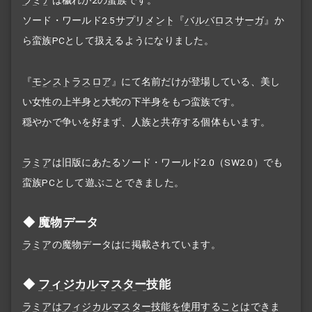
ソード・ワールド2.5
サプリメント
『
バルバロスサーガ
』か
ら蛮族PCとして扱えるようになりました。
『
モンストラスロア
』にて名前だけが登場している、美し
い女性の上半身と大蛇の下半身をもつ蛮族です。
穏やかで争いを好まず、人族と共存する個体もいます。
ラミア
は旧版にあたるソード・ワールド2.0（SW2.0）でも
蛮族PCとして遊ぶことできました。
魔物データ
ラミア
の魔物データはに掲載されています。
フィジカルマスター
技能
ラミア
は
フィジカルマスター
技能を使用することはできま