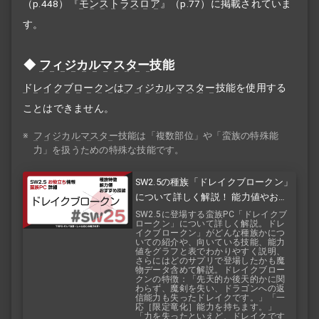
（p.448）『
モンストラスロア
』（p.77）に掲載されていま
す。
フィジカルマスター
技能
ドレイクブロークン
は
フィジカルマスター
技能を使用する
ことはできません。
※
フィジカルマスター
技能は「複数部位」や「蛮族の特殊能
力」を扱うための特殊な技能です。
SW2.5の種族「ドレイクブロークン」
について詳しく解説！ 能力値やおす
すめ技能などを紹介！ 『バルバロス
SW2.5に登場する蛮族PC「ドレイクブ
ロークン」について詳しく解説。ドレ
レイジ』『バルバロスサーガ』
イクブロークン」がどんな種族かにつ
いての紹介や、向いている技能、能力
値をグラフと表でわかりやすく説明、
さらにはどのサプリで登場したかも魔
物データ含めて解説。ドレイクブロー
クンの特徴：「先天的か後天的かに関
わらず、魔剣を失い、ドラゴンへの返
信能力も失ったドレイクです。」「一
応［限定竜化］能力を持ちます。」
「力を失ったといえど、ドレイクです