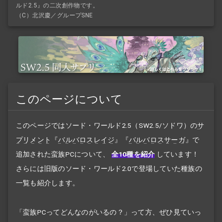
ルド2.5』の二次創作物です。
（C）北沢慶／グループSNE
このページについて
このページではソード・ワールド2.5（SW2.5/ソドワ）の
サ
プリメント
『
バルバロスレイジ
』『
バルバロスサーガ
』で
追加された蛮族PCについて、
全10種を紹介
しています！
さらには旧版のソード・ワールド2.0で登場していた種族の
一覧も紹介します。
「蛮族PCってどんなのがいるの？」って方、ぜひ見ていっ