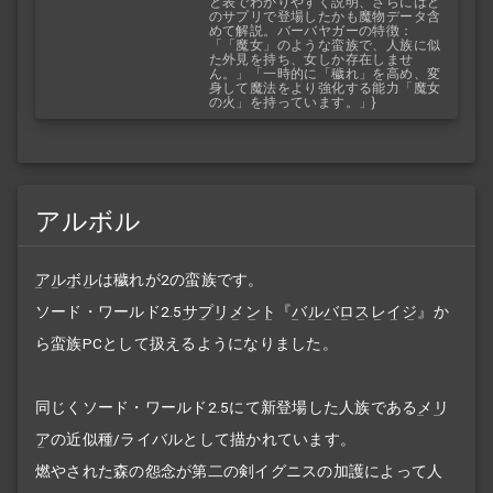
と表でわかりやすく説明、さらにはど
のサプリで登場したかも魔物データ含
めて解説。バーバヤガーの特徴：
「「魔女」のような蛮族で、人族に似
た外見を持ち、女しか存在しませ
ん。」「一時的に「穢れ」を高め、変
身して魔法をより強化する能力「魔女
の火」を持っています。」}
アルボル
アルボル
は穢れが2の蛮族です。
ソード・ワールド2.5
サプリメント
『
バルバロスレイジ
』か
ら蛮族PCとして扱えるようになりました。
同じくソード・ワールド2.5にて新登場した人族である
メリ
ア
の近似種/ライバルとして描かれています。
燃やされた森の怨念が第二の剣イグニスの加護によって人