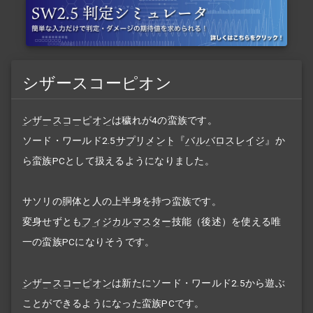
シザースコーピオン
シザースコーピオン
は穢れが4の蛮族です。
ソード・ワールド2.5
サプリメント
『
バルバロスレイジ
』か
ら蛮族PCとして扱えるようになりました。
サソリの胴体と人の上半身を持つ蛮族
です。
変身せずとも
フィジカルマスター
技能（後述）を使える唯
一の蛮族PCになりそうです。
シザースコーピオン
は新たにソード・ワールド2.5から遊ぶ
ことができるようになった蛮族PCです。