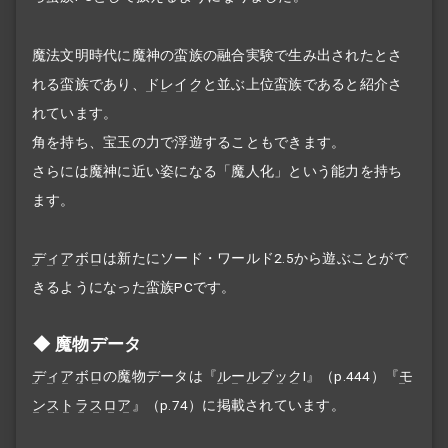
魔法文明時代に魔神の蛮族の融合実験で生み出されたとさ
れる蛮族であり、
ドレイク
と並ぶ上位蛮族であると紹介さ
れています。
角を持ち、宝玉の力で浮遊することもできます。
さらには魔神に近い姿になる「魔人化」という能力を持ち
ます。
ディアボロ
は新たにソード・ワールド2.5から遊ぶことがで
きるようになった蛮族PCです。
魔物データ
ディアボロ
の魔物データは『
ルールブック
I』（p.444）『
モ
ンストラスロア
』（p.74）に掲載されています。