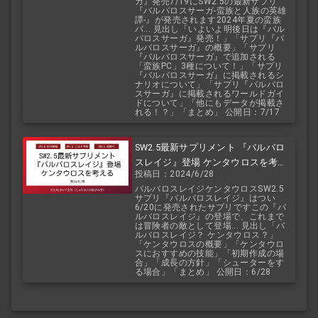
ガ』発売7/19にSW2.5の最新サプリ
『バルバロスサーガ-蛮族と人族の英雄
譚-』が発売されます2024年夏の蛮族
バ... 見出し「いよいよ明後日は『バル
バロスサーガ』発売！」「サプリ『バ
ルバロスサーガ』の概要」「サプリ
『バルバロスサーガ』で追加される
「蛮族PC」3種について！」「サプリ
『バルバロスサーガ』に掲載されるシ
ナリオについて」「サプリ『バルバロ
スサーガ』に掲載されるワールドガイ
ドについて」「他にもデータが掲載さ
れる！？」「まとめ」 公開日：7/17
SW2.5最新サプリメント 『バルバロ
スレイジ』登場 ケンタウロスを考え
投稿日：2024/6/28
る
バルバロスレイジケンタウロスSW2.5
サプリ『バルバロスレイジ』はつい
6/20に発売されたサプリですこの『バ
ルバロスレイジ』の登場で、これまで
は冒険者の敵として登場... 見出し「バ
ルバロスレイジ？ ケンタウロス？」
「ケンタウロスの概要」「ケンタウロ
スにおすすめの技能」「初期作成の場
合」「成長の方針」「シューターをす
る場合」「まとめ」 公開日：6/28