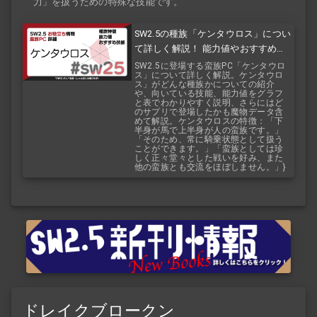
力」を扱うための特殊な技能です。
SW2.5の種族「ケンタウロス」につい
て詳しく解説！ 能力値やおすすめ技
能などを紹介！ 『バルバロスレイ
SW2.5に登場する蛮族PC「ケンタウロ
ス」について詳しく解説。ケンタウロ
ジ』『バルバロスサーガ』
ス」がどんな種族かについての紹介
や、向いている技能、能力値をグラフ
と表でわかりやすく説明、さらにはど
のサプリで登場したかも魔物データ含
めて解説。ケンタウロスの特徴：「下
半身が馬で上半身が人の蛮族です。」
「そのため、常に騎乗状態として扱う
ことができます。」「蛮族としては珍
しく正々堂々とした戦いを好み、また
他の蛮族とも交流をほぼしません。」}
ドレイクブロークン