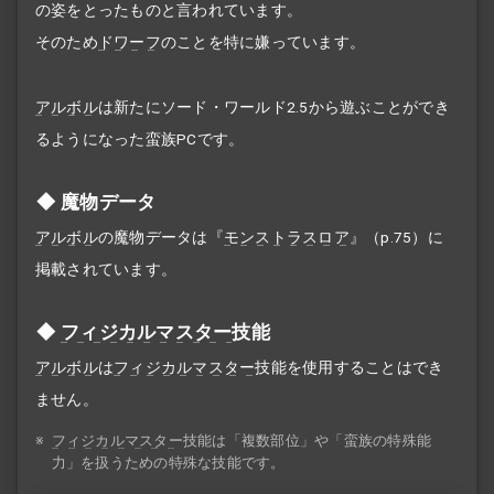
の姿をとったものと言われています。
そのため
ドワーフ
のことを特に嫌っています。
アルボル
は新たにソード・ワールド2.5から遊ぶことができ
るようになった蛮族PCです。
魔物データ
アルボル
の魔物データは『
モンストラスロア
』（p.75）に
掲載されています。
フィジカルマスター
技能
アルボル
は
フィジカルマスター
技能を使用することはでき
ません。
※
フィジカルマスター
技能は「複数部位」や「蛮族の特殊能
力」を扱うための特殊な技能です。