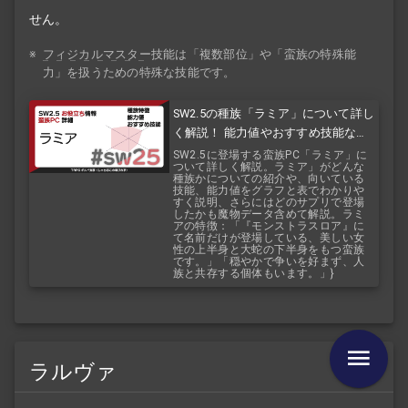
せん。
※
フィジカルマスター
技能は「複数部位」や「蛮族の特殊能
力」を扱うための特殊な技能です。
SW2.5の種族「ラミア」について詳し
く解説！ 能力値やおすすめ技能など
を紹介！ 『バルバロスレイジ』『バ
SW2.5に登場する蛮族PC「ラミア」に
ついて詳しく解説。ラミア」がどんな
ルバロスサーガ』
種族かについての紹介や、向いている
技能、能力値をグラフと表でわかりや
すく説明、さらにはどのサプリで登場
したかも魔物データ含めて解説。ラミ
アの特徴：「『モンストラスロア』に
て名前だけが登場している、美しい女
性の上半身と大蛇の下半身をもつ蛮族
です。」「穏やかで争いを好まず、人
族と共存する個体もいます。」}
ラルヴァ