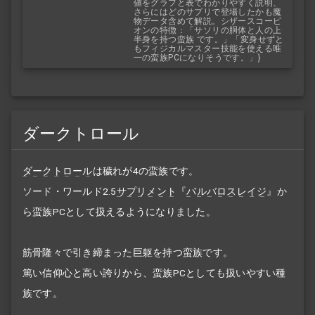
値をグラフと表でわかりやすく説明、
さらにはどのサプリで登場したかも魔
物データ含めて解説。シザースコーピ
オンの特徴：「サソリの胴体と人の上
半身を持つ蛮族 です。」「変身せずと
もフィジカルマスター技能を使える唯
一の蛮族PCになりそうです。」}
ダークトロール
ダークトロール
は穢れが4の蛮族です。
ソード・ワールド2.5
サプリメント
『
バルバロスレイジ
』か
ら蛮族PCとして扱えるようになりました。
筋骨隆々で引き締まった巨躯を持つ蛮族です。
篤い信仰心と高い誇りから、蛮族PCとしても扱いやすい種
族です。