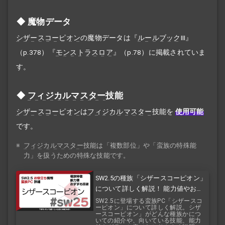
魔物データ
シザースコーピオン
の魔物データは『
ルールブック
III』
（p.378）『
モンストラスロア
』（p.78）に掲載されていま
す。
フィジカルマスター
技能
シザースコーピオン
は
フィジカルマスター
技能を
使用可能
です。
※
フィジカルマスター
技能は「複数部位」や「蛮族の特殊能
力」を扱うための特殊な技能です。
SW2.5の種族「シザースコーピオン」
について詳しく解説！ 能力値やおす
すめ技能などを紹介！ 『バルバロス
SW2.5に登場する蛮族PC「シザースコ
ーピオン」について詳しく解説。シザ
レイジ』『バルバロスサーガ』
ースコーピオン」がどんな種族かにつ
いての紹介や、向いている技能、能力