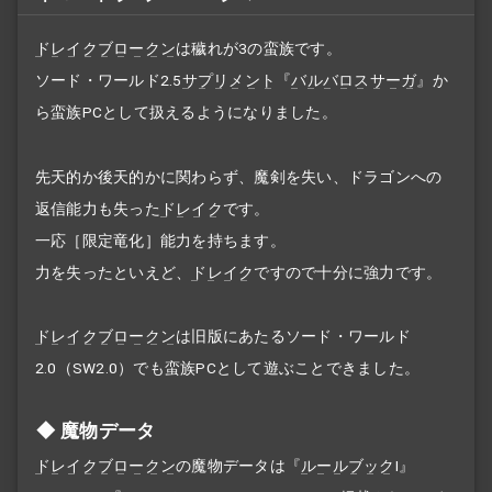
ドレイクブロークン
は穢れが3の蛮族です。
ソード・ワールド2.5
サプリメント
『
バルバロスサーガ
』か
ら蛮族PCとして扱えるようになりました。
先天的か後天的かに関わらず、魔剣を失い、ドラゴンへの
返信能力も失った
ドレイク
です。
一応［限定竜化］能力を持ちます。
力を失ったといえど、
ドレイク
ですので十分に強力です。
ドレイクブロークン
は旧版にあたるソード・ワールド
2.0（SW2.0）でも蛮族PCとして遊ぶことできました。
魔物データ
ドレイクブロークン
の魔物データは『
ルールブック
I』