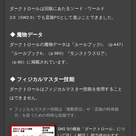
ダークトロール
は旧版にあたるソード・ワールド
2.0（SW2.0）でも蛮族PCとして遊ぶことできました。
魔物データ
ダークトロール
の魔物データは『
ルールブック
I』（p.447）
『
ルールブック
II』（p.380）『
モンストラスロア
』
（p.80）に掲載されています。
フィジカルマスター
技能
ダークトロール
は
フィジカルマスター
技能を使用すること
はできません。
※
フィジカルマスター
技能は「複数部位」や「蛮族の特殊能
力」を扱うための特殊な技能です。
SW2.5の種族「ダークトロール」につ
いて詳しく解説！ 能力値やおすすめ