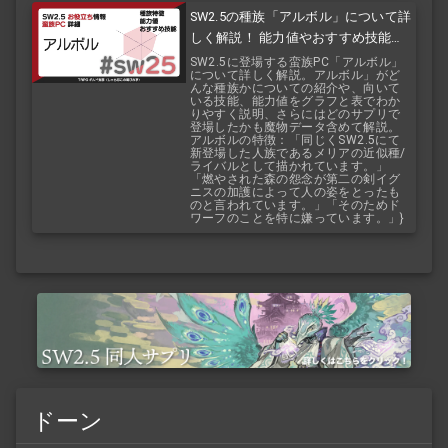
SW2.5の種族「アルボル」について詳
しく解説！ 能力値やおすすめ技能な
どを紹介！ 『バルバロスレイジ』
SW2.5に登場する蛮族PC「アルボル」
について詳しく解説。アルボル」がど
『バルバロスサーガ』
んな種族かについての紹介や、向いて
いる技能、能力値をグラフと表でわか
りやすく説明、さらにはどのサプリで
登場したかも魔物データ含めて解説。
アルボルの特徴：「同じくSW2.5にて
新登場した人族であるメリアの近似種/
ライバルとして描かれています。」
「燃やされた森の怨念が第二の剣イグ
ニスの加護によって人の姿をとったも
のと言われています。」「そのためド
ワーフのことを特に嫌っています。」}
ドーン