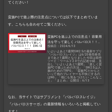
てください！
蛮族PCで遊ぶ際の注意点については以下でまとめていま
す。こちらも合わせてご覧ください。
蛮族PCを遊ぶ上での注意点！ 容量用
法を守って楽しく バルバロス！！！
投稿日：2024/6/13
【SW2.5】 バルバロスレイジ
いよいよあと1週間SW2.5の最新サプリ
『バルバロスレイジ』は6/20発売発売
まであと1週間となりました今回は前作
ソード・ワールド2.0での記述や経... 見
出し「いよいよあと1週間」「楽しく蛮
族PCで遊ぶための方法」「SW2.5は人
族のためのTRPG」「蛮族PCだからと
いって他のプレイヤーを不快にするの
はNG」「他にも気をつけたい こんなこ
と」「まとめ」 公開日：6/13
なお、当サイトでは
サプリメント
『
バルバロスレイジ
』
『
バルバロスサーガ
』の最新情報をいろいろと掲載してい
ます！