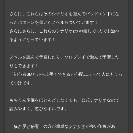
さらに、これらはその
シナリオ
を遊んでバッドエンドにな
ったパターンを書いたノベルもついています！
さらにさらに、これらの
シナリオ
はGM無しで1人でも遊べ
るようになっています！
ノベルを読んで予習したり、ソロプレイで遊んで予習した
りもできます！
「初心者GMだから上手くできるか心配……」って人にもうっ
てつけです。
もちろん準備をほとんどしなくても、公式
シナリオ
なので
読みやすく、遊びやすいです。
「
猫と星と秘宝
」の方が簡単な
シナリオ
が多い印象があ