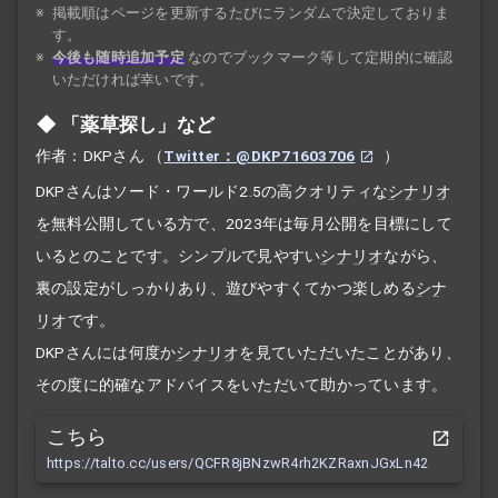
※
掲載順はページを更新するたびにランダムで決定しておりま
す。
※
今後も随時追加予定
なのでブックマーク等して定期的に確認
いただければ幸いです。
「薬草探し」など
作者：DKPさん
（
Twitter：@DKP71603706
）
DKPさんはソード・ワールド2.5の高クオリティな
シナリオ
を無料公開している方で、2023年は毎月公開を目標にして
いるとのことです。シンプルで見やすい
シナリオ
ながら、
裏の設定がしっかりあり、遊びやすくてかつ楽しめる
シナ
リオ
です。
DKPさんには何度か
シナリオ
を見ていただいたことがあり、
その度に的確なアドバイスをいただいて助かっています。
こちら
https://talto.cc/users/QCFR8jBNzwR4rh2KZRaxnJGxLn42