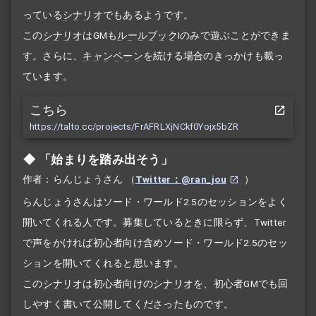
っている
シナリオ
でもあるようです。
この
シナリオ
はGMも
ルールブック
Iのみで遊ぶことができま
す。さらに、
キャンペーン
を続ける場合のきっかけも載っ
ています。
こちら
https://talto.cc/projects/FrAFRLXjNCkf0Yojx5bZR
「始まりを踏み出そう」
作者：らんじょうさん
（
Twitter：@ran_jou
）
らんじょうさんはソード・ワールド2.5のセッションをよく
開いてくれる人です。募集しているときに限らず、Twitter
で声をかければ初心者向け含めソード・ワールド2.5のセッ
ションを開いてくれると思います。
この
シナリオ
は初心者向けの
シナリオ
を、初心者GMでも回
しやすく書いて公開してくださったものです。