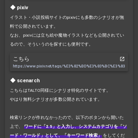
pixiv
イラスト・小説投稿サイトのpixivにも多数の
シナリオ
が無
料で公開されています。
なお、pixivには立ち絵や魔物イラストなども公開されてい
るので、そういうのを探すにも便利です。
こちら
https://www.pixiv.net/tags/%E3%82%BD%E3%83%BC%E3%83%8
0%E3%82%B7%E3%83%8A%E3%83%AA%E3%82%AA/novels?s_mode
scenarch
こちらはTALTO同様に
シナリオ
特化のサイトです。
やはり無料
シナリオ
が多数公開されています。
検索リンクが作れなかったので、以下のボタンから開いた
上で、
ワードに「2.5」と入力し、システムカテゴリを「ソ
ード・ワールド」として、「キーワード検索」
をしてくだ