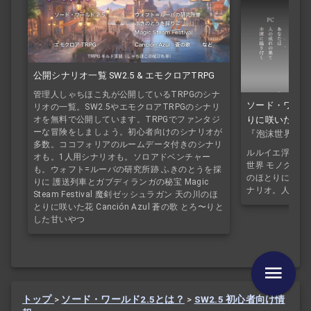
公開シナリオ一覧 SW2.5 & エモクロアTRPG
管理人しゃちほこ丸が公開しているTRPGのシナ
ソード・ワール
リオの一覧。SW2.5やエモクロアTRPGのシナリ
りに咲いた花」
オを無料で公開しています。TRPGでファンタジ
ーな冒険をしましょう。初心者向けのシナリオが
『泡沫世界 モ
多数。ココフォリアのルームデータ付きのシナリ
ルルイエ浮上10
オも。1人用シナリオも。ソロアドベンチャー
世界 モノクロ
も。ウォフト=ルーバの研究所跡 ふきのとうを採
のほとりに咲いた
りに 護送列車とガブディランガの秘宝 Magic
ナリオ。人と神
Steam Festival 魔剣ゼッシュラガン 天の川のほ
とりに咲いた花 Canción Azul 蒼の歌 とろ〜りと
した甘いやつ
トップ
>
ソード・ワールド2.5とは？
>
SW2.5 初心者向け情