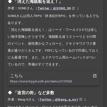
「消えた海賊船を追え！」
作者：SONEさん
（
Twitter：@SONE_99
）
SONEさんは同人TRPG「終末紀行RPG」を作っている人でも
あります。
「消えた海賊船を追え！」はソード・ワールド2.5では珍し
い海洋冒険
シナリオ
です。海賊船を追うストーリとその間
のイベント、個性豊かなフェローと、ドキドキワクワク要
素が盛りだくさんです。PDFになっているので印刷しておく
にも最適です。また、ユドナリウム用ルームパックがつい
ているので、準備がすぐできます。
こちら
https://sone-trpg.booth.pm/items/2107630
「迷宮の街」など多数
作者：Bang-Gさん
（
Twitter：@Bang_g_no1
）
Bang-Gさんはソード・ワールド2.5の高クオリティな
シナリ