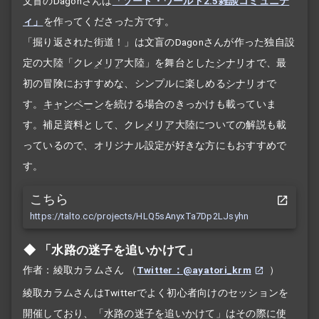
文盲のDagonさんは
「ソード・ワールド2.5雑談コミュニテ
ィ」
を作ってくださった方です。
「掘り返された街道！」は文盲のDagonさんが作った独自設
定の大陸「クレ
メリア
大陸」を舞台とした
シナリオ
で、最
初の冒険におすすめな、シンプルに楽しめる
シナリオ
で
す。
キャンペーン
を続ける場合のきっかけも載っていま
す。補足資料として、クレ
メリア
大陸についての解説も載
っているので、オリジナル設定が好きな方にもおすすめで
す。
こちら
https://talto.cc/projects/HLQ5sAnyxTa7Dp2LJsyhn
「水路の迷子を追いかけて」
作者：綾取カラムさん
（
Twitter：@ayatori_krm
）
綾取カラムさんはTwitterでよく初心者向けのセッションを
開催しており、「水路の迷子を追いかけて」はその際に使