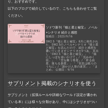
り、おすすめです。
以下のブログで紹介しているので、こちらも合わせてご覧
ください。
ソドワ新刊『猫と星と秘宝』 ノベル
+シナリオ 紹介と感想
投稿日：2023/9/16
SW2.5『猫と星と秘宝』8月に発売され
た、SW2.5のノベル+シナリオ『猫と星
と秘宝』を読んだので、紹介と感想を
書いていきますシナリオが3つあ... 見出
し「SW2.5『猫と星と秘宝』」「『猫
にしっぽを追いかけて』/「沈みゆく
街」」「『空を舞う箒星』/「昇る凶
星、落ちる新星」」「『安息は眠りの
うちに』/「謎かけ人形の迷宮」」「ま
とめ」 公開日：9/16
サプリメント
掲載の
シナリオ
を使う
サプリメント
（拡張ルールや詳細なワールド設定が書かれ
ている本）には様々な分類があり、中には
シナリオ
がつい