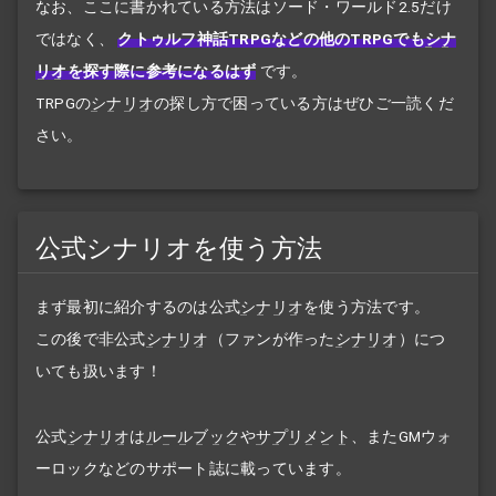
なお、ここに書かれている方法はソード・ワールド2.5だけ
ではなく、
クトゥルフ神話TRPGなどの他のTRPGでも
シナ
リオ
を探す際に参考になるはず
です。
TRPGの
シナリオ
の探し方で困っている方はぜひご一読くだ
さい。
公式シナリオを使う方法
まず最初に紹介するのは公式
シナリオ
を使う方法です。
この後で非公式
シナリオ
（ファンが作った
シナリオ
）につ
いても扱います！
公式
シナリオ
は
ルールブック
や
サプリメント
、またGMウォ
ーロックなどのサポート誌に載っています。