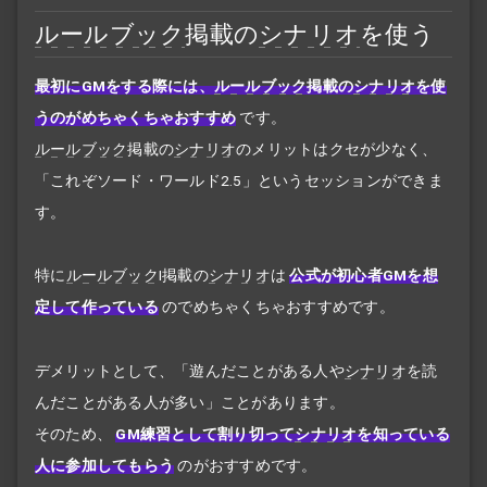
ルールブック
掲載の
シナリオ
を使う
最初にGMをする際には、
ルールブック
掲載の
シナリオ
を使
うのがめちゃくちゃおすすめ
です。
ルールブック
掲載の
シナリオ
のメリットはクセが少なく、
「これぞソード・ワールド2.5」というセッションができま
す。
特に
ルールブック
I掲載の
シナリオ
は
公式が初心者GMを想
定して作っている
のでめちゃくちゃおすすめです。
デメリットとして、「遊んだことがある人や
シナリオ
を読
んだことがある人が多い」ことがあります。
そのため、
GM練習として割り切って
シナリオ
を知っている
人に参加してもらう
のがおすすめです。