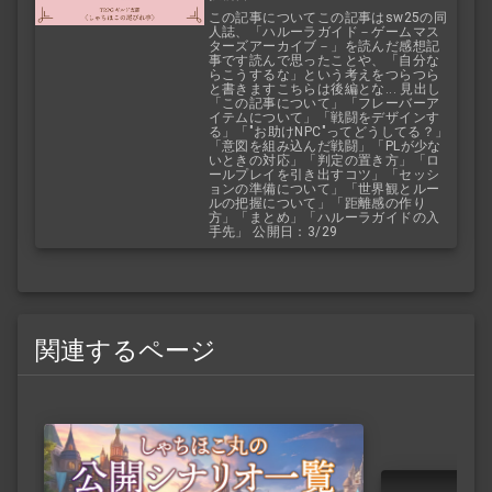
この記事についてこの記事はsw25の同
人誌、「ハルーラガイド－ゲームマス
ターズアーカイブ－」を読んだ感想記
事です読んで思ったことや、「自分な
らこうするな」という考えをつらつら
と書きますこちらは後編とな... 見出し
「この記事について」「フレーバーア
イテムについて」「戦闘をデザインす
る」「"お助けNPC"ってどうしてる？」
「意図を組み込んだ戦闘」「PLが少な
いときの対応」「判定の置き方」「ロ
ールプレイを引き出すコツ」「セッシ
ョンの準備について」「世界観とルー
ルの把握について」「距離感の作り
方」「まとめ」「ハルーラガイドの入
手先」 公開日：3/29
関連するページ