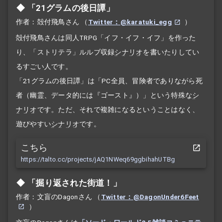
「21グラムの後日譚」
作者：殻付飛鳥さん
（
Twitter：@karatuki_egg
）
殻付飛鳥さんは同人TRPG「イフ・イフ・イフ」を作った
り、「ストリテラ」ルルブ収録
シナリオ
を書いたりしてい
るすごい人です。
「21グラムの後日譚」は「PC全員、冒険者でありながら死
者（幽霊、データ的には『ゴースト』）」という特殊な
シ
ナリオ
です。ただ、それで複雑になるということはなく、
遊びやすい
シナリオ
です。
こちら
https://talto.cc/projects/jAQ1NWeq69ggbihahUTBg
「掘り返された街道！」
作者：文盲のDagonさん
（
Twitter：@DagonUnder6Feet
）