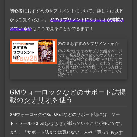
初心者におすすめの
サプリメント
について、詳しくは以下
からご覧ください。
どの
サプリメント
に
シナリオ
が掲載さ
れているか
もここで見ることができます！
SW2.5 おすすめサプリメント紹介
SW2.5のおすすめサプリの紹介ページ
です。発売済みの全てのサプリについ
て、簡単な紹介と初心者へのおすすめ
度を掲載しております。どれを・どれ
から買えばいいのか困っている方はご
覧ください。アビスブレイカーまでを
紹介中！
GMウォーロックなどのサポート誌掲
載の
シナリオ
を使う
GMウォーロックやRoll&Rollなどのサポート誌には、ソー
ド・ワールド2.5の
シナリオ
が載っていることが多いです。
また、「サポート誌までは買わない」人や「買っても
シナ