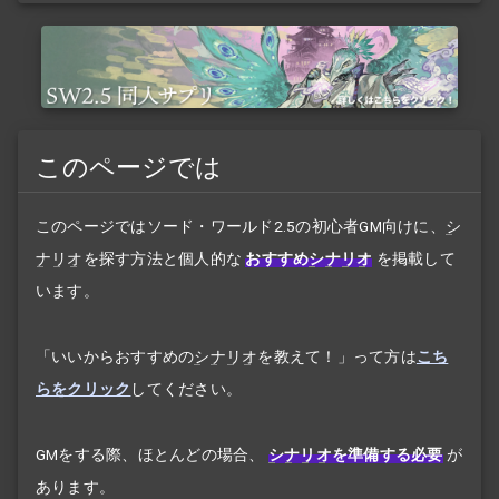
このページでは
このページではソード・ワールド2.5の初心者GM向けに、
シ
ナリオ
を探す方法と個人的な
おすすめ
シナリオ
を掲載して
います。
「いいからおすすめの
シナリオ
を教えて！」って方は
こち
らをクリック
してください。
GMをする際、ほとんどの場合、
シナリオ
を準備する必要
が
あります。