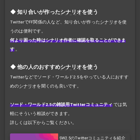
知り合いが作った
シナリオ
を使う
TwitterでFF関係の人など、知り合いが作った
シナリオ
を使
うのは便利です。
何より困った時は
シナリオ
作者に確認を取ることができま
す
。
他の人のおすすめ
シナリオ
を使う
Twitterなどでソード・ワールド2.5をやっている人におすす
めの
シナリオ
を聞くのも良いです。
ソード・ワールド2.5の雑談用Twitterコミュニティ
では気
軽にそういう相談ができます。
詳しくは以下からご覧ください。
SW2.5のTwitterコミュニティを紹介