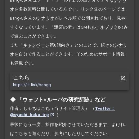
オ
を多数無料公開している方です。リンク先のページでは
Bang-Gさんの
シナリオ
がレベル順で公開されており、見や
すくなっています。「迷宮の街」はGMも
ルールブック
Iのみ
で遊ぶことができます。
また「
キャンペーン
第0話向き」とのことで、続きの
シナリ
オ
を自分で作ることができます。そのためのサポート情報
も満載です。
こちら
https://lit.link/bangg
「ウォフト=ルーバの研究所跡」など
作者：しゃちほこ丸（当サイト管理人）
（
Twitter：
@syachi_hoko_trp
）
最後にもう一度、拙作を紹介させていただきます。よけれ
ばこちらも遊んだり、参考にしたりしてください。