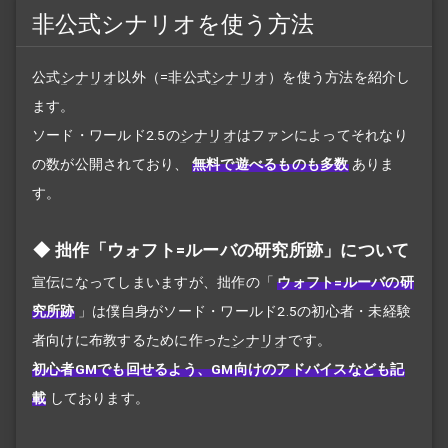
非公式シナリオを使う方法
公式
シナリオ
以外（
=
非公式
シナリオ
）を使う方法を紹介し
ます。
ソード・ワールド2.5の
シナリオ
はファンによってそれなり
の数が公開されており、
無料で遊べるものも多数
ありま
す。
拙作「ウォフト=ルーバの研究所跡」について
宣伝になってしまいますが、拙作の
「
ウォフト=ルーバの研
究所跡
」
は僕自身がソード・ワールド2.5の初心者・未経験
者向けに布教するために作った
シナリオ
です。
初心者GMでも回せるよう、GM向けのアドバイスなども記
載
しております。