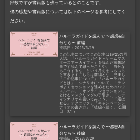
部数ですが書籍版も残っているとのことです。
僕の感想や書籍版については以下のページを参考にしてく
ださい。
ハルーラガイドを読んで 〜感想&自
分なら〜 前編
投稿日：2023/3/19
この記事についてこの記事はsw25の同
人誌、「ハルーラガイド－ゲームマス
ターズアーカイブ－」を読んだ感想記
事です読んで思ったことや、「自分な
らこうするな」という考えをつらつら
と書きますこちらは前編とな... 見出し
「この記事について」「ハルーラガイ
ドとは」「シナリオについて」「テン
ポよくセッションを進めるためのハウ
スルール」「オンラインセッションに
とけるマスタリングの手引き」「シテ
ィシナリオを書いてみよう」「「選ば
せる」テクニック」「キャンペーンシ
ナリオの書き方」「後編へ続く」 公開
日：3/19
ハルーラガイドを読んで 〜感想&自
分なら〜 後編
投稿日：2023/3/29