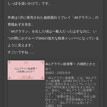
しっぽを追いかけて』です。
作者は1月に発売された超絶面白リプレイ「Allグララン」の
青猫あずき先生。
「Allグララン」を出した頃は一般人だったはずなのに、い
つの間にかグループSNEの強力な執筆メンバーになっている
ように見えます。
すごいですね……。
ALLグララン総進撃！ の感想とかと
か！
投稿日：2023/5/9
「ALLグララン総進撃」とは「ALLグラ
ラン総進撃」はSW2.5のリプレイで、
1/20に発売されましたリプレイという
のはTRPGを遊んだ様子をまとめたも
の... 見出し「「ALLグララン総進撃！」
とは？」「ストーリーが面白かっ
た！」「体重が増えた！」「外伝も面
白かった！」「異世界冒険ガイドに
も？？」「ALLグラランは良いぞ！」
公開日：5/9