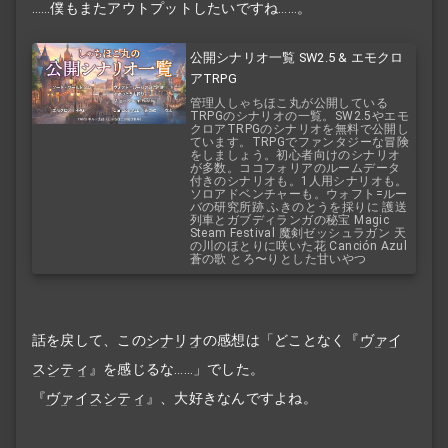
……僕もまたアウトプットしたいですね……。
公開シナリオ一覧 SW2.5 & エモクロ
アTRPG
管理人しゃちほこ丸が公開している
TRPGのシナリオの一覧。SW2.5やエモ
クロアTRPGのシナリオを無料で公開し
ています。TRPGでファンタジーな冒険
をしましょう。初心者向けのシナリオ
が多数。ココフォリアのルームデータ
付きのシナリオも。1人用シナリオも。
ソロアドベンチャーも。ウォフト=ルー
バの研究所跡 ふきのとうを採りに 護送
列車とガブディランガの秘宝 Magic
Steam Festival 魔剣ゼッシュラガン 天
の川のほとりに咲いた花 Canción Azul
蒼の歌 とろ〜りとした甘いやつ
話を戻して、この
シナリオ
の感想は「どことなく『
ヴァイ
スシティ
』を感じるな……」でした。
『
ヴァイスシティ
』、大好きなんですよね。