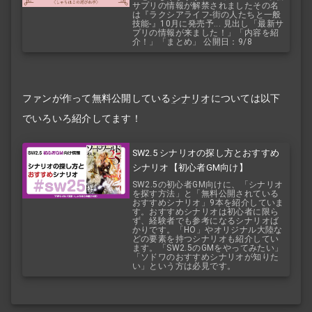
サプリの情報が解禁されましたその名
は『ラクシアライフ‐街の人たちと一般
技能‐』10月に発売予... 見出し「最新サ
プリの情報が来ました！」「内容を紹
介！」「まとめ」 公開日：9/8
ファンが作って無料公開している
シナリオ
については以下
でいろいろ紹介してます！
SW2.5 シナリオの探し方とおすすめ
シナリオ【初心者GM向け】
SW2.5の初心者GM向けに、「シナリオ
を探す方法」と「無料公開されている
おすすめシナリオ」9本を紹介していま
す。おすすめシナリオは初心者に限ら
ず、経験者でも参考になるシナリオば
かりです。「HO」やオリジナル大陸な
どの要素を持つシナリオも紹介してい
ます。「SW2.5のGMをやってみたい」
「ソドワのおすすめシナリオが知りた
い」という方は必見です。