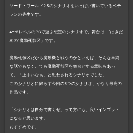
ソード・ワールド2.5の
シナリオ
をいっぱい書いているベテ
ランの先生です。
4〜5レベルのPCで遊ぶ想定の
シナリオ
で、舞台は「"はきだ
めの"魔動死骸区」です。
魔動死骸区だから魔動機と戦うのかといえば、そんな単純
な話でもなく、でも魔動死骸区を舞台とする意味もあっ
て、「上手いなぁ」と思わされる
シナリオ
でした。
この
シナリオ
に限らず今回の3つの
シナリオ
、かなり最高の
作品です。
「
シナリオ
は自分で書くぜ」って方にも、良いインプット
になると思います。
おすすめです。