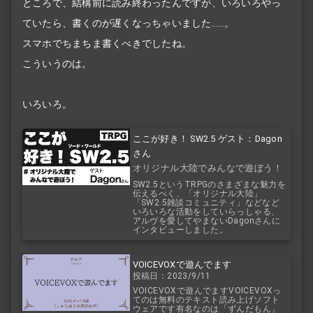
ところで、結構前に読み終わったんですが、いろいろやっ
ていたら、書くのが遅くなっちゃいました……。
スマホでちまちま書くべきでしたね。
こういうのは。
いろいろ。
ここが好き！ SW2.5 ゲスト：Dagon
さん
オリジナル大陸でみんなで遊ぼう！
SW2.5というTRPGのさまざまな魅力を
伝えるべく、「オリジナル大陸」
「SW2.5雑談コミュニティ」などなど
いろいろな活動をしていらっしゃる、
アルヴを愛してやまないDagonさんに
インタビューしました。
VOICEVOXで遊んでます
投稿日：2023/9/11
VOICEVOXで遊んでますVOICEVOXっ
てのは無料のテキスト読み上げソフト
ウェアです有名なのは「ずんだもん」