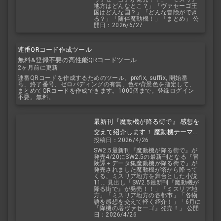
地方はどんなとこ？」「ヴァセーゴ王
国はどんな国？」「どんな冒険ができ
る？」「随伴魔動機！」「まとめ」 公
開日：2026/6/27
連番QRコード作成ツール
無料&登録不要の高性能QRコードツール
2ヶ月前に更新
連番QRコードを作成するためのツール。prefix, suffix, 開始番
号、終了番号、ゼロパディングの有無、色や背景色を指定して、
まとめてQRコードを作成できます。1000個まで。登録ログイン
不要。無料。
最新刊『魔動機が降る街で』 感想を
交えて紹介します！ 魔動機テーマの
投稿日：2026/4/26
小説！ おもしろいデータも多数！
SW2.5最新刊『魔動機が降る街で』が
発売4/20にSW2.5の最新刊となる『冒
険譚＋データ集魔動機が降る街で』が
発売されました魔動機が塔から降って
くる、ミスリア地方を舞台とした小説
11... 見出し「SW2.5最新刊『魔動機が
降る街で』が発売！！」「ミスリア地
方」「ミスリア地方の各都市」「各物
語を感想を交えて軽く紹介！」「6月に
『降機の塔ヴァセーゴ』発売！」 公開
日：2026/4/26