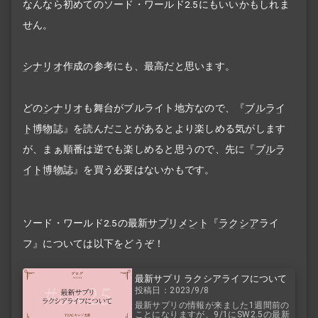
なんなら初めてのソード・ワールド2.5にもいいかもしれま
せん。
シナリオ
作成の参考にも、最高だと思います。
どの
シナリオ
も舞台がブルライト地方なので、『
ブルライ
ト博物誌
』を読んだことがあるとより楽しめる気がします
が、まぁ順番は逆でも楽しめると思うので、先に『
ブルラ
イト博物誌
』を買う必要はないかもです。
ソード・ワールド2.5の最新
サプリメント
『
ラクシア
ライ
フ』については以下をどうぞ！
最新サプリ ラクシアライフについて
投稿日：2023/9/8
最新サプリの情報が来ました1週間前の
ことになりますが、9/1にSW2.5の最新