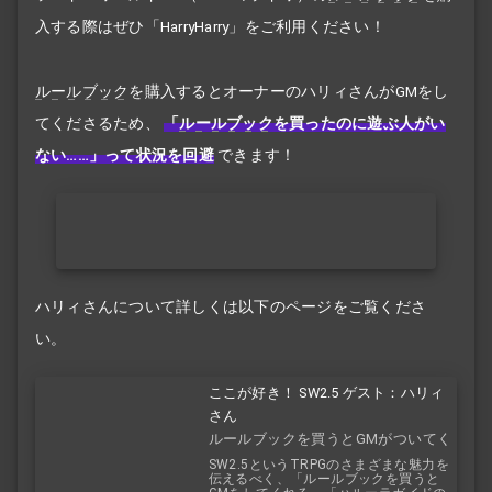
入する際はぜひ「HarryHarry」をご利用ください！
ルールブック
を購入するとオーナーのハリィさんがGMをし
てくださるため、
「
ルールブック
を買ったのに遊ぶ人がい
ない……」って状況を回避
できます！
ハリィさんについて詳しくは以下のページをご覧くださ
い。
ここが好き！ SW2.5 ゲスト：ハリィ
さん
ルールブックを買うとGMがついてく
る！？
SW2.5というTRPGのさまざまな魅力を
伝えるべく、「ルールブックを買うと