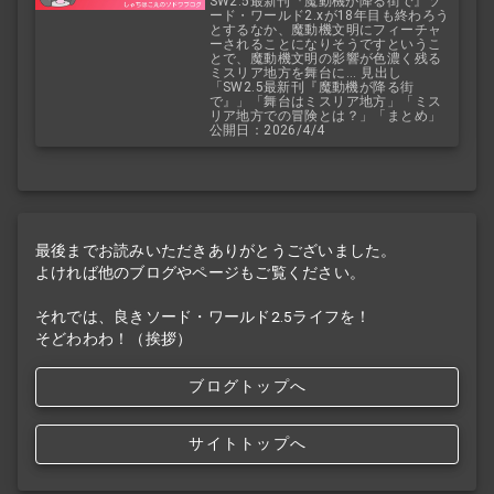
SW2.5最新刊『魔動機が降る街で』ソ
ード・ワールド2.xが18年目も終わろう
とするなか、魔動機文明にフィーチャ
ーされることになりそうですというこ
とで、魔動機文明の影響が色濃く残る
ミスリア地方を舞台に... 見出し
「SW2.5最新刊『魔動機が降る街
で』」「舞台はミスリア地方」「ミス
リア地方での冒険とは？」「まとめ」
公開日：2026/4/4
最後までお読みいただきありがとうございました。
よければ他のブログやページもご覧ください。
それでは、良きソード・ワールド2.5ライフを！
そどわわわ！（挨拶）
ブログトップへ
サイトトップへ