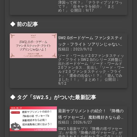
津国って何？」「ナラティブソドワっ
て？」「自キャラを紹介」「まと
め！」 公開日：9/17
前の記事
SW2.0ボードゲーム ファンタスティ
ック・フライト ソアリンじゃない
投稿日：2023/9/12
よ！
ソード・ワールド2.0ファンタスティッ
ク・フライトSW2.0のシリーズ終盤に
出たボードゲーム「ソード・ワールド
2.0ファンタス... 見出し「ソード・ワー
ルド2.0 ファンタスティック・フライ
ト」「運命の出会い！？」「遊んでみ
ました！！」「まとめ！」 公開日：
9/12
タグ「SW2.5」がついた最新記事
最新サプリメントの紹介！ 『降機の
塔 ヴァセーゴ』 魔動機好きなら必
投稿日：2026/6/27
見！ 随伴魔動機と旅に出よう！
SW2.5最新サプリ『降機の塔ヴァセー
ゴ』が発売『降機の塔ヴァセーゴ』が
発売されました何かと言って久しぶり