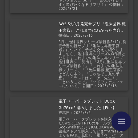
ァンフェスについて」「読みやすい！
すぐ遊びたくなるサプリ！」 公開日：
2026/3/21
SW2.5の3月発売サプリ『泡沫世界 魔
王宮殿』 これまでにわかった内容を
投稿日：2026/3/16
予想を交えて紹介
3月に泡沫世界シリーズ最新作3/19に発
売予定の新サプリ『泡沫世界魔王宮
殿』について、予想を交えて紹介しま
すこちら、泡沫世界シリーズの3作目と
なりますこれまでの泡沫世界シリーズ
泡沫世界シ... 見出し「3月に泡沫世界シ
リーズ最新作！」「これまでの泡沫世
界シリーズ」「『泡沫世界 魔王宮殿』
はどんな本？」「しゃちほこ丸の予
想」「イラストはマニアニ先生！」
「ということで」「ソドワファンフェ
スについて」 公開日：2026/3/16
電子ペーパータブレット BOOX
Go7Gen2 購入しました【Eink】
投稿日：2026/3/6
電子ペーパータブレットを購入しまし
たSW2.5ほかTRPGのルールブックを
BookWalkerというKADOKAWAの電子
書籍ストアで購入していますAmazon
よりもKAD... 見出し「電子ペーパータ