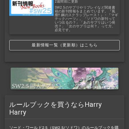
2週間前に更新
SW2.5のサプリやリプレイなど関連書
籍の新刊情報をまとめています。『風
塵!! 鋼のスクラップレース！』・『マギ
テックハーツ』。「ソドワの新刊って
いつ出るの？」「あのサプリはいつ発
売？」「次のサプリは何？」って方、
必見です。
最新情報一覧（更新順）はこちら
ルールブックを買うならHarry
Harry
ソード・ワールド2.5（SW2.5/ソドワ）の
ルールブック
を購