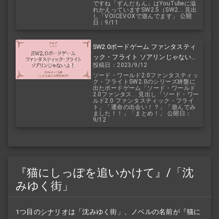
ですね「ずんだもん」はYouTubeに溢
れかえっていますSW2.5（SW2... 見出
し「VOICEVOXで遊んでます」 公開
日：9/11
SW2.0ボードゲーム ファンタスティ
ック・フライト ソアリンじゃない
投稿日：2023/9/12
よ！
ソード・ワールド2.0ファンタスティッ
ク・フライトSW2.0のシリーズ終盤に
出たボードゲーム「ソード・ワールド
2.0ファンタス... 見出し「ソード・ワー
ルド2.0 ファンタスティック・フライ
ト」「運命の出会い！？」「遊んでみ
ました！！」「まとめ！」 公開日：
9/12
『猫にしっぽを追いかけて』/「沈
みゆく街」
1つ目の
シナリオ
は「沈みゆく街」、ノベルの名前が『猫に