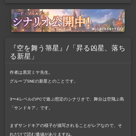
『空を舞う箒星』/「昇る凶星、落ち
る新星」
作者は黒宮ミヤ先生。
グループSNEの新星とのことです。
3〜4レベルのPCで遊ぶ想定の
シナリオ
で、舞台は空飛ぶ島
「サンドキア」です。
まずサンドキアの様子が描写されることがレアなので、そ
れだけで読む価値がありますね。