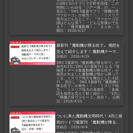
のSW2.5のサプリです昨年同様、この
時期にいわゆる「ツアー系」の、一...
見出し「SW2.5最新サプリ『降機の塔
ヴァセーゴ』が発売！！」「ミスリア
地方はどんなとこ？」「ヴァセーゴ王
国はどんな国？」「どんな冒険ができ
る？」「随伴魔動機！」「まとめ」 公
開日：2026/6/27
最新刊『魔動機が降る街で』 感想を
交えて紹介します！ 魔動機テーマの
投稿日：2026/4/26
小説！ おもしろいデータも多数！
SW2.5最新刊『魔動機が降る街で』が
発売4/20にSW2.5の最新刊となる『冒
険譚＋データ集魔動機が降る街で』が
発売されました魔動機が塔から降って
くる、ミスリア地方を舞台とした小説
11... 見出し「SW2.5最新刊『魔動機が
降る街で』が発売！！」「ミスリア地
方」「ミスリア地方の各都市」「各物
語を感想を交えて軽く紹介！」「6月に
『降機の塔ヴァセーゴ』発売！」 公開
日：2026/4/26
ついに来た魔動機文明時代！ 4月に発
売のソドワ最新刊 『魔動機が降る街
投稿日：2026/4/4
で』 紹介・予想・考察！