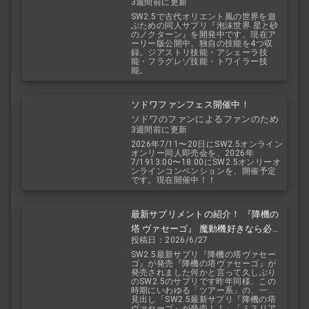
3週間前に更新
2.5
SW2.5で古代オリエント風の世界を遊
ぶための同人サプリ『泡沫世界 星と砂
のノクターン』を開発中です。現在ア
ーリー版公開中。独自の技能を4つ収
録。ジアストリ技能・アシェーラ技
能・フラグレゾ技能・トワイラー技
能。
ソドワファンフェス開催中！
ソドワのファンによるファンのため
3週間前に更新
のお祭り！
2026年7/11〜20日にSW2.5オンライン
オンリー同人即売会を、2026年
7/1913:00〜18:00にSW2.5オンリーオ
ンラインコンベンションを、開催予定
です。現在開催中！！
最新サプリメントの紹介！ 『降機の
塔 ヴァセーゴ』 魔動機好きなら必
投稿日：2026/6/27
見！ 随伴魔動機と旅に出よう！
SW2.5最新サプリ『降機の塔ヴァセー
ゴ』が発売『降機の塔ヴァセーゴ』が
発売されました何かと言って久しぶり
のSW2.5のサプリです昨年同様、この
時期にいわゆる「ツアー系」の、一...
見出し「SW2.5最新サプリ『降機の塔
ヴァセーゴ』が発売！！」「ミスリア