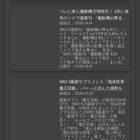
ついに来た魔動機文明時代！ 4月に発
売のソドワ最新刊 『魔動機が降る街
投稿日：2026/4/4
で』 紹介・予想・考察！
SW2.5最新刊『魔動機が降る街で』ソ
ード・ワールド2.xが18年目も終わろう
とするなか、魔動機文明にフィーチャ
ーされることになりそうですというこ
とで、魔動機文明の影響が色濃く残る
ミスリア地方を舞台に... 見出し
「SW2.5最新刊『魔動機が降る街
で』」「舞台はミスリア地方」「ミス
リア地方での冒険とは？」「まとめ」
公開日：2026/4/4
SW2.5最新サプリメント『泡沫世界
魔王宮殿』 バーっと読んだ感想を交
投稿日：2026/3/21
えて紹介します！！
最新サプリ『魔王宮殿』が発売2026年
3/19、SW2.5の最新サプリ『泡沫世界
魔王宮殿』が発売されましたというこ
とで今回はこのSW2.5最新サプ... 見出
し「最新サプリ『魔王宮殿』が発
売！」「ルールブックIだけで遊べ
る！」「『魔王宮殿』はゆるっとふわ
っとTRPG」「使える種族は6種類」
「面白技能も登場！？」「遊ぶ時は
『ヴァイスシティ』風？」「ソドワフ