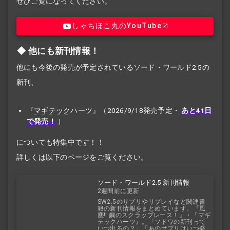
ぜひご覧になってください。
しゃちほこ丸のYouTube
他にも新刊情報！
他にも今後の発売が予定されているソード・ワールド2.5の
新刊、
『
マギテック
ハーツ』（2026/9/18発売予定・
あと41日
で発売！
）
についても特集中です！！
詳しくは以下のページをご覧ください。
ソード・ワールド2.5 新刊情報
2週間前に更新
SW2.5のサプリやリプレイなど関連書
籍の新刊情報をまとめています。『風
塵!! 鋼のスクラップレース！』・『マギ
テックハーツ』。「ソドワの新刊って
いつ出るの？」「あのサプリはいつ発