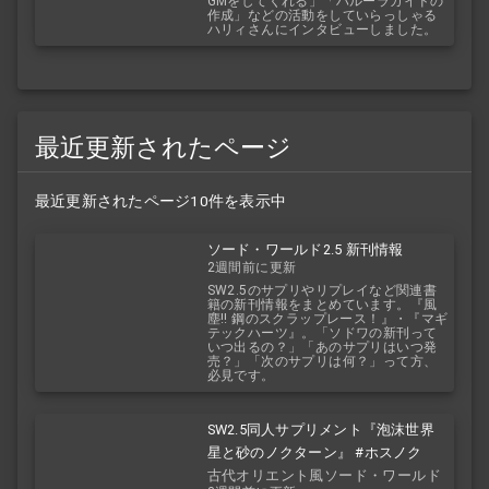
GMをしてくれる」「ハルーラガイドの
作成」などの活動をしていらっしゃる
ハリィさんにインタビューしました。
最近更新されたページ
最近更新されたページ10件を表示中
ソード・ワールド2.5 新刊情報
2週間前に更新
SW2.5のサプリやリプレイなど関連書
籍の新刊情報をまとめています。『風
塵!! 鋼のスクラップレース！』・『マギ
テックハーツ』。「ソドワの新刊って
いつ出るの？」「あのサプリはいつ発
売？」「次のサプリは何？」って方、
必見です。
SW2.5同人サプリメント『泡沫世界
星と砂のノクターン』 #ホスノク
古代オリエント風ソード・ワールド