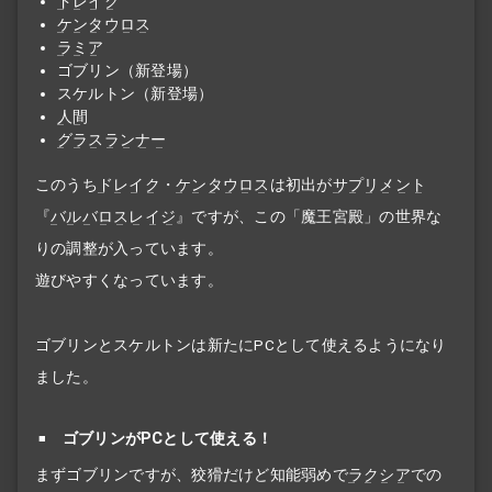
ドレイク
ケンタウロス
ラミア
ゴブリン（新登場）
スケルトン（新登場）
人間
グラスランナー
このうち
ドレイク
・
ケンタウロス
は初出が
サプリメント
『
バルバロスレイジ
』ですが、この「魔王宮殿」の世界な
りの調整が入っています。
遊びやすくなっています。
ゴブリンとスケルトンは新たにPCとして使えるようになり
ました。
ゴブリンがPCとして使える！
まずゴブリンですが、狡猾だけど知能弱めで
ラクシア
での