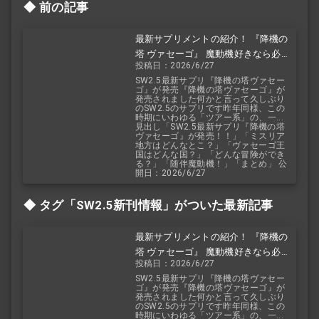
前の記事
最新サプリメントの紹介！ 『降機の
塔 ヴァセーゴ』 魔動機好きなら必
投稿日：2026/6/27
見！ 随伴魔動機と旅に出よう！
SW2.5最新サプリ『降機の塔ヴァセー
ゴ』が発売『降機の塔ヴァセーゴ』が
発売されました何かと言って久しぶり
のSW2.5のサプリです昨年同様、この
時期にいわゆる「ツアー系」の、一...
見出し「SW2.5最新サプリ『降機の塔
ヴァセーゴ』が発売！！」「ミスリア
地方はどんなとこ？」「ヴァセーゴ王
国はどんな国？」「どんな冒険ができ
る？」「随伴魔動機！」「まとめ」 公
開日：2026/6/27
タグ「SW2.5
新刊情報」がついた最新記事
最新サプリメントの紹介！ 『降機の
塔 ヴァセーゴ』 魔動機好きなら必
投稿日：2026/6/27
見！ 随伴魔動機と旅に出よう！
SW2.5最新サプリ『降機の塔ヴァセー
ゴ』が発売『降機の塔ヴァセーゴ』が
発売されました何かと言って久しぶり
のSW2.5のサプリです昨年同様、この
時期にいわゆる「ツアー系」の、一...