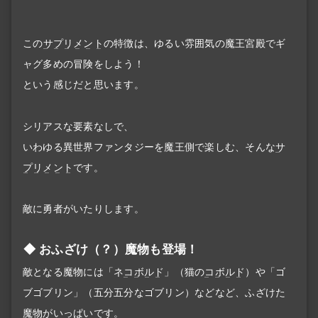
この
サプリメント
の特徴は、ゆるい雰囲気の魔王宮殿でギ
ャグ多めの冒険をしよう！
という感じだと思います。
シリアスな要素なしで、
いわゆる異世界ファンタジーを魔王側で楽しむ、そんな
サ
プリメント
です。
敵に勇者がいたりします。
おふざけ（？）魔物も登場！
敵となる魔物には「ネ
コボルド
」（猫の
コボルド
）や「ゴ
ブゴブリン」（五分五分なゴブリン）などなど、ふざけた
魔物がいっぱいです。