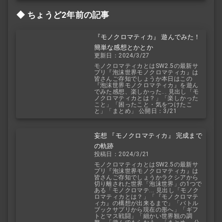
ちょうど2年前の記事
『モノクロマティカ』 遊んでみた！
簡単な感想とかとか
更新日：2024/3/27
モノクロマティカとはSW2.5の最新サ
プリ『泡沫世界モノクロマティカ』は
皆さんご存知でしょうか本日はこの
『泡沫世界モノクロマティカ』を遊ん
でみた感想、楽しかった... 見出し「モ
ノクロマティカとは？」「楽しかった
こと」「困ったこと・気をつけたこ
と」「まとめ」 公開日：3/21
妄想 『モノクロマティカ』 完成まで
の軌跡
投稿日：2024/3/21
モノクロマティカとはSW2.5の最新サ
プリ『泡沫世界モノクロマティカ』は
皆さんご存知でしょうかラクシアから
切り離された世界「泡沫世界」の1つで
ある「モノクロマテ... 見出し「モノク
ロマティカとは？」「『モノクロマテ
ィカ』の構想が出来るまで」「バトル
ブックサプリから現在の形へ」「ギフ
トとマス戦闘」「細かい世界観の調