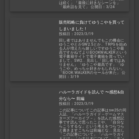
は続く」「最後に好きなシーンを」
「最終話を見て」 公開日：3/24
販売戦略に負けてゆうこやを買って
しまいました！
投稿日：2023/3/19
回し者ではありませんでもこの機会に
ゆうこやとかSW2.5とか、TRPGを始め
る人が増えたら嬉しいですゆうこや最
高ですかねてよりBOOKWALKERという
電子書籍サイトで電子書籍を買ってい
まして、SW2... 見出し「回し者ではあ
りません」「ゆうこや最高です」「ゆ
うこや、めっちゃ好きかもしれない」
「BOOK WALKERのセールが来た」 公
開日：3/19
ハルーラガイドを読んで 〜感想&自
分なら〜 前編
投稿日：2023/3/19
この記事についてこの記事はsw25の同
人誌、「ハルーラガイド－ゲームマス
ターズアーカイブ－」を読んだ感想記
事です読んで思ったことや、「自分な
らこうするな」という考えをつらつら
と書きますこちらは前編とな... 見出し
「この記事について」「ハルーラガイ
ドとは」「シナリオについて」「テン