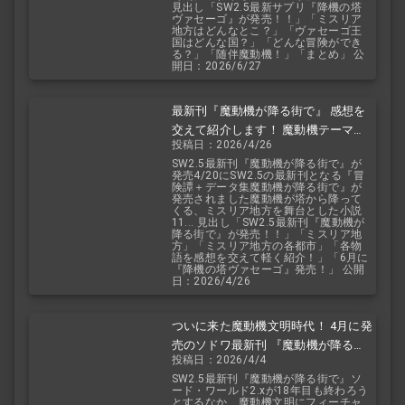
見出し「SW2.5最新サプリ『降機の塔
ヴァセーゴ』が発売！！」「ミスリア
地方はどんなとこ？」「ヴァセーゴ王
国はどんな国？」「どんな冒険ができ
る？」「随伴魔動機！」「まとめ」 公
開日：2026/6/27
最新刊『魔動機が降る街で』 感想を
交えて紹介します！ 魔動機テーマの
投稿日：2026/4/26
小説！ おもしろいデータも多数！
SW2.5最新刊『魔動機が降る街で』が
発売4/20にSW2.5の最新刊となる『冒
険譚＋データ集魔動機が降る街で』が
発売されました魔動機が塔から降って
くる、ミスリア地方を舞台とした小説
11... 見出し「SW2.5最新刊『魔動機が
降る街で』が発売！！」「ミスリア地
方」「ミスリア地方の各都市」「各物
語を感想を交えて軽く紹介！」「6月に
『降機の塔ヴァセーゴ』発売！」 公開
日：2026/4/26
ついに来た魔動機文明時代！ 4月に発
売のソドワ最新刊 『魔動機が降る街
投稿日：2026/4/4
で』 紹介・予想・考察！
SW2.5最新刊『魔動機が降る街で』ソ
ード・ワールド2.xが18年目も終わろう
とするなか、魔動機文明にフィーチャ