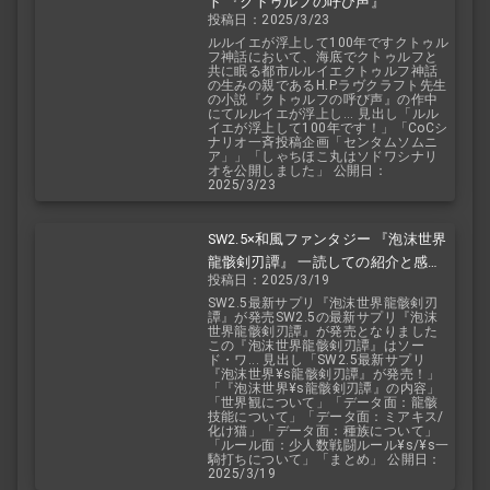
ト 『クトゥルフの呼び声』
投稿日：2025/3/23
ルルイエが浮上して100年ですクトゥル
フ神話において、海底でクトゥルフと
共に眠る都市ルルイエクトゥルフ神話
の生みの親であるH.P.ラヴクラフト先生
の小説『クトゥルフの呼び声』の作中
にてルルイエが浮上し... 見出し「ルル
イエが浮上して100年です！」「CoCシ
ナリオ一斉投稿企画「センタムソムニ
ア」」「しゃちほこ丸はソドワシナリ
オを公開しました」 公開日：
2025/3/23
SW2.5×和風ファンタジー 『泡沫世界
龍骸剣刃譚』 一読しての紹介と感
投稿日：2025/3/19
想！
SW2.5最新サプリ『泡沫世界龍骸剣刃
譚』が発売SW2.5の最新サプリ『泡沫
世界龍骸剣刃譚』が発売となりました
この『泡沫世界龍骸剣刃譚』はソー
ド・ワ... 見出し「SW2.5最新サプリ
『泡沫世界¥s龍骸剣刃譚』が発売！」
「『泡沫世界¥s龍骸剣刃譚』の内容」
「世界観について」「データ面：龍骸
技能について」「データ面：ミアキス/
化け猫」「データ面：種族について」
「ルール面：少人数戦闘ルール¥s/¥s一
騎打ちについて」「まとめ」 公開日：
2025/3/19