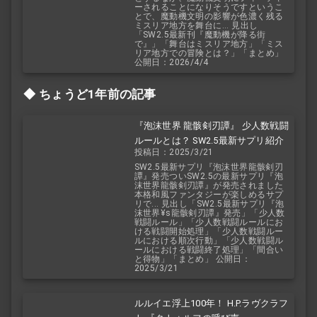
ーされることになりそうですというこ
とで、魔動機文明の影響が色濃く残る
ミスリア地方を舞台に... 見出し
「SW2.5最新刊『魔動機が降る街
で』」「舞台はミスリア地方」「ミス
リア地方での冒険とは？」「まとめ」
公開日：2026/4/4
ちょうど1年前の記事
『泡沫世界 龍骸剣刃譚』 少人数戦闘
ルールとは？ SW2.5最新サプリ紹介
投稿日：2025/3/21
SW2.5最新サプリ『泡沫世界龍骸剣刃
譚』発売ついSW2.5の最新サプリ『泡
沫世界龍骸剣刃譚』が発売されました
本格和風ファンタジーが楽しめるサプ
リで... 見出し「SW2.5最新サプリ『泡
沫世界¥s龍骸剣刃譚』発売」「少人数
戦闘ルール」「少人数戦闘ルールにお
ける戦闘開始処理」「少人数戦闘ルー
ルにおける順次行動」「少人数戦闘ル
ールにおける戦闘終了処理」「間合い
と得物」「まとめ」 公開日：
2025/3/21
ルルイエ浮上100年！ H.P.ラヴクラフ