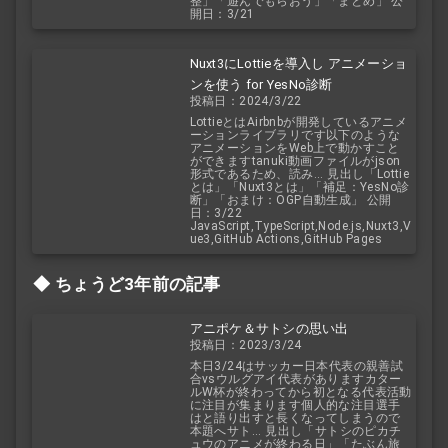
整」「遊んでもらおう」「まとめ」 公
開日：3/21
Nuxt3にLottieを導入し アニメーショ
ンを使う for YesNo診断
投稿日：2024/3/22
LottieとはAirbnbが開発しているアニメ
ーションライブラリです以下のような
アニメーションをWeb上で動かすこと
ができますtanuki動画ファイルがjson
形式であるため、読み... 見出し「Lottie
とは」「Nuxt3とは」「補足：YesNo診
断」「おまけ：OGP自動生成」 公開
日：3/22
JavaScript,TypeScript,Node.js,Nuxt3,V
ue3,GitHub Actions,GitHub Pages
ちょうど3年前の記事
アニポケ＆サトシの思い出
投稿日：2023/3/24
本日3/24はサッカー日本代表の親善試
合vsウルグアイ代表がありますカター
ルW杯が終わってから初となる代表活動
に注目が集まります個人的な注目選手
はと語り出すと長くなってしまうので
本題へサト... 見出し「サトシのピカチ
ュウのアニメが終わる日」「たぶん旅