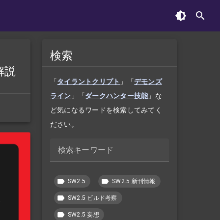
検索
解説
「
タイラントクリプト
」「
デモンズ
ライン
」「
ダークハンター技能
」な
ど気になるワードを検索してみてく
ださい。
検索キーワード
SW2.5
SW2.5 新刊情報
SW2.5 ビルド考察
SW2.5 妄想