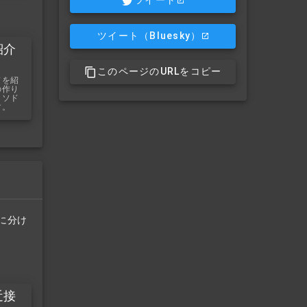
ツイート
ツイート
（Bluesky）
紹介
このページのURLをコピー
ドを紹
の作り
。ソド
す。
に分け
近接