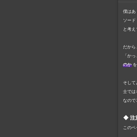
僕はあ
ソード
と考え
だから
「かっ
のか
を
そして
士では
なので
注
このペ