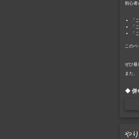
初心者
「
「
「
このペ
ぜひ最
また、
併
や