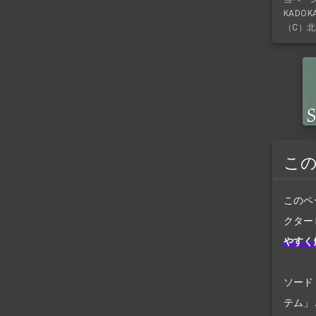
KADO
（C）北
こ
このペ
クター
やすく
ソード
テム」