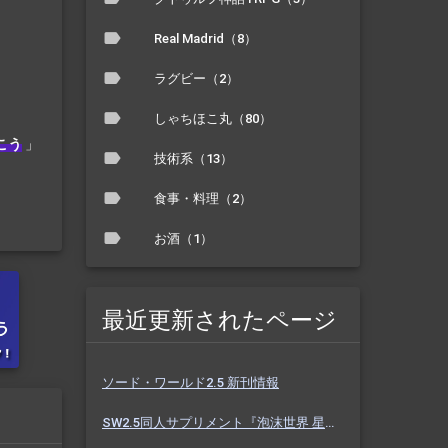
Real Madrid（8）
ラグビー（2）
しゃちほこ丸（80）
こう
」
技術系（13）
食事・料理（2）
お酒（1）
最近更新されたページ
ソード・ワールド2.5 新刊情報
SW2.5同人サプリメント『泡沫世界 星と砂のノクターン』 #ホスノク