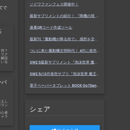
ソドワファンフェス開催中！
てで
最新サプリメントの紹介！ 『降機の塔 ヴァセーゴ』 魔動機好きなら必見！ 随伴魔動機と旅に出よう！
連番QRコード作成ツール
基
最新刊『魔動機が降る街で』 感想を交えて紹介します！ 魔動機テーマの小説！ おもしろいデータも多数！
て何？
ついに来た魔動機文明時代！ 4月に発売のソドワ最新刊 『魔動機が降る街で』 紹介・予想・考察！
ャラク
く解説
ている
SW2.5最新サプリメント『泡沫世界 魔王宮殿』 バーっと読んだ感想を交えて紹介します！！
SW2.5の3月発売サプリ『泡沫世界 魔王宮殿』 これまでにわかった内容を予想を交えて紹介
ーバ
電子ペーパータブレット BOOX Go7Gen2 購入しました【Eink】
伝えし
バラン
シェア
。
初心者
キャラ