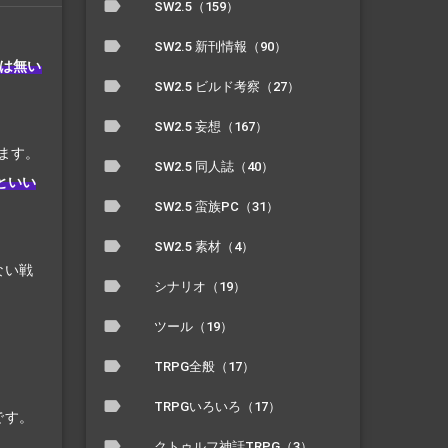
SW2.5（159）
SW2.5 新刊情報（90）
は無い
SW2.5 ビルド考察（27）
SW2.5 妄想（167）
ます。
SW2.5 同人誌（40）
といい
SW2.5 蛮族PC（31）
SW2.5 素材（4）
ない戦
シナリオ（19）
ツール（19）
TRPG全般（17）
TRPGいろいろ（17）
です。
クトゥルフ神話TRPG（3）