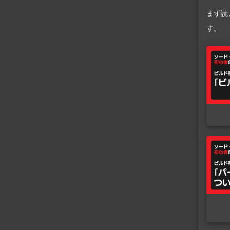
まず読
す。