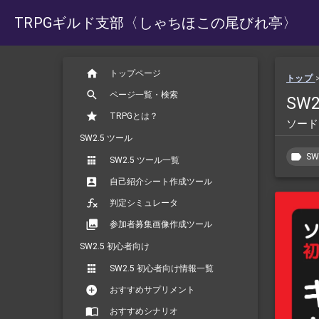
TRPGギルド支部
〈しゃちほこの尾びれ亭〉
トップページ
トップ
ページ一覧・検索
SW
TRPGとは？
ソード
SW2.5 ツール
SW
SW2.5 ツール一覧
自己紹介シート作成ツール
判定シミュレータ
参加者募集画像作成ツール
SW2.5 初心者向け
SW2.5 初心者向け情報一覧
おすすめサプリメント
おすすめシナリオ