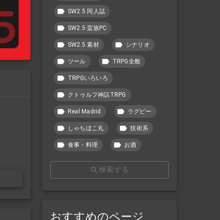
SW2.5 同人誌
SW2.5 蛮族PC
SW2.5 素材
シナリオ
ツール
TRPG全般
TRPGいろいろ
クトゥルフ神話TRPG
Real Madrid
ラグビー
しゃちほこ丸
技術系
食事・料理
お酒
検索する
おすすめのページ
社