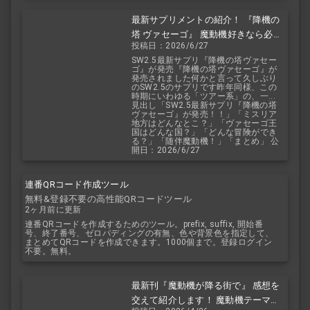
最新サプリメントの紹介！ 『降機の
塔 ヴァセーゴ』 魔動機好きなら必
投稿日：2026/6/27
見！ 随伴魔動機と旅に出よう！
SW2.5最新サプリ『降機の塔ヴァセー
ゴ』が発売『降機の塔ヴァセーゴ』が
発売されました何かと言って久しぶり
のSW2.5のサプリです昨年同様、この
時期にいわゆる「ツアー系」の、一...
見出し「SW2.5最新サプリ『降機の塔
ヴァセーゴ』が発売！！」「ミスリア
地方はどんなとこ？」「ヴァセーゴ王
国はどんな国？」「どんな冒険ができ
る？」「随伴魔動機！」「まとめ」 公
開日：2026/6/27
連番QRコード作成ツール
無料&登録不要の高性能QRコードツール
2ヶ月前に更新
連番QRコードを作成するためのツール。prefix, suffix, 開始番
号、終了番号、ゼロパディングの有無、色や背景色を指定して、
まとめてQRコードを作成できます。1000個まで。登録ログイン
不要。無料。
最新刊『魔動機が降る街で』 感想を
交えて紹介します！ 魔動機テーマの