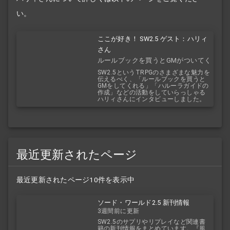
い。
ここが好き！ SW2.5 ゲスト：ハリィ
さん
ルールブックを買うとGMがついてく
る！？
SW2.5というTRPGのさまざまな魅力を
伝えるべく、「ルールブックを買うと
GMをしてくれる」「ハルーラガイドの
作成」などの活動をしていらっしゃる
ハリィさんにインタビューしました。
最近更新されたページ
最近更新されたページ10件を表示中
ソード・ワールド2.5 新刊情報
3週間前に更新
SW2.5のサプリやリプレイなど関連書
籍の新刊情報をまとめています。『風