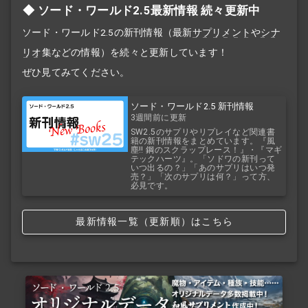
ソード・ワールド2.5最新情報 続々更新中
ソード・ワールド2.5の新刊情報（最新
サプリメント
や
シナ
リオ
集などの情報）を続々と更新しています！
ぜひ見てみてください。
ソード・ワールド2.5 新刊情報
3週間前に更新
SW2.5のサプリやリプレイなど関連書
籍の新刊情報をまとめています。『風
塵!! 鋼のスクラップレース！』・『マギ
テックハーツ』。「ソドワの新刊って
いつ出るの？」「あのサプリはいつ発
売？」「次のサプリは何？」って方、
必見です。
最新情報一覧（更新順）はこちら