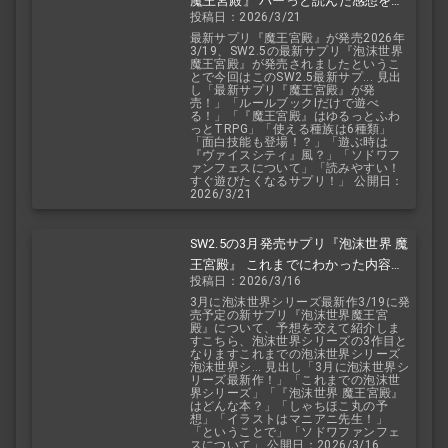
魔王宮殿』 バーっと読んだ感想を交
投稿日：2026/3/21
えて紹介します！！
最新サプリ『魔王宮殿』が発売2026年
3/19、SW2.5の最新サプリ『泡沫世界
魔王宮殿』が発売されましたというこ
とで今回はこのSW2.5最新サプ... 見出
し「最新サプリ『魔王宮殿』が発
売！」「ルールブックIだけで遊べ
る！」「『魔王宮殿』はゆるっとふわ
っとTRPG」「使える種族は6種類」
「面白技能も登場！？」「遊ぶ時は
『ヴァイスシティ』風？」「ソドワフ
ァンフェスについて」「読みやすい！
すぐ遊びたくなるサプリ！」 公開日：
2026/3/21
SW2.5の3月発売サプリ『泡沫世界 魔
王宮殿』 これまでにわかった内容を
投稿日：2026/3/16
予想を交えて紹介
3月に泡沫世界シリーズ最新作3/19に発
売予定の新サプリ『泡沫世界魔王宮
殿』について、予想を交えて紹介しま
すこちら、泡沫世界シリーズの3作目と
なりますこれまでの泡沫世界シリーズ
泡沫世界シ... 見出し「3月に泡沫世界シ
リーズ最新作！」「これまでの泡沫世
界シリーズ」「『泡沫世界 魔王宮殿』
はどんな本？」「しゃちほこ丸の予
想」「イラストはマニアニ先生！」
「ということで」「ソドワファンフェ
スについて」 公開日：2026/3/16