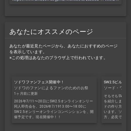
あなたにオススメのページ
あなたが最近見たページから、あなたにおすすめのページ
を表示しています。
※この処理はあなたのブラウザ上で行われています。
ソドワファンフェス開催中！
SW2.5ビルド
ソドワのファンによるファンのためのお祭
ソード・ワール
り！
1ヶ月前に更新
そもそもSW2.
2026年7/11〜20日にSW2.5オンラインオンリー
を紹介します。S
同人即売会を、2026年7/1913:00〜18:00に
ドの作り方を初
SW2.5オンリーオンラインコンベンションを、開
います。ソドワ
催予定です。現在開催中！！
方、必見です。