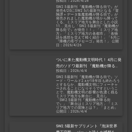
投稿日：2026/4/26
小説！ おもしろいデータも多数！
SW2.5最新刊『魔動機が降る街で』が
発売4/20にSW2.5の最新刊となる『冒
険譚＋データ集魔動機が降る街で』が
発売されました魔動機が塔から降って
くる、ミスリア地方を舞台とした小説
11... 見出し「SW2.5最新刊『魔動機が
降る街で』が発売！！」「ミスリア地
方」「ミスリア地方の各都市」「各物
語を感想を交えて軽く紹介！」「6月に
『降機の塔ヴァセーゴ』発売！」 公開
日：2026/4/26
ついに来た魔動機文明時代！ 4月に発
売のソドワ最新刊 『魔動機が降る街
投稿日：2026/4/4
で』 紹介・予想・考察！
SW2.5最新刊『魔動機が降る街で』ソ
ード・ワールド2.xが18年目も終わろう
とするなか、魔動機文明にフィーチャ
ーされることになりそうですというこ
とで、魔動機文明の影響が色濃く残る
ミスリア地方を舞台に... 見出し
「SW2.5最新刊『魔動機が降る街
で』」「舞台はミスリア地方」「ミス
リア地方での冒険とは？」「まとめ」
公開日：2026/4/4
SW2.5最新サプリメント『泡沫世界