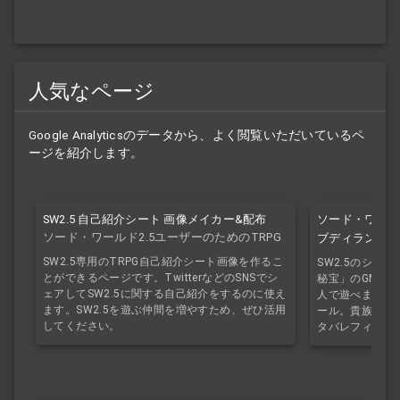
人気なページ
Google Analyticsのデータから、よく閲覧いただいているペ
ージを紹介します。
ソード・ワール
SW2.5 自己紹介シート 画像メイカー&配布
ソード・ワールド2.5ユーザーのためのTRPG
ブディランガの
自己紹介シート
SW2.5専用のTRPG自己紹介シート画像を作るこ
SW2.5のシナ
とができるページです。TwitterなどのSNSでシ
秘宝」のGMレス
ェアしてSW2.5に関する自己紹介をするのに使え
人で遊べます。
ます。SW2.5を遊ぶ仲間を増やすため、ぜひ活用
ール。貴族の持
してください。
タバレフィルタ