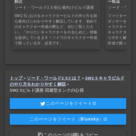
解説
ー概論
ソード・ワールド2.5 初心者向けビルド講座
ソード・ワール
SW2.5におけるキャラクタービルドの作り方を初
ファイター・グ
心者向けにわかりやすく解説しています。初めて
ダンサーを使っ
のキャラクター作成の際など、ぜひご覧くださ
ャラクターについ
い。「やりたいキャラクターをやるために」情報
キャラクタービ
を提供していきます！ソドワのキャラクター作成
りやすく解説し
で困っている方、必見です。
作成で困ってい
トップ
>
ソード・ワールド2.5とは？
>
SW2.5 キャラビルド
のやり方をわかりやすく解説
>
SW2.5ビルド講座 回避型タンクの心得
このページをツイート
このページをツイート
（Bluesky）
このページのURLをコピー