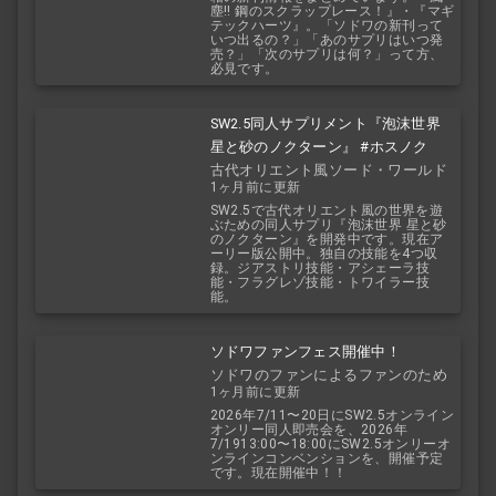
塵!! 鋼のスクラップレース！』・『マギ
テックハーツ』。「ソドワの新刊って
いつ出るの？」「あのサプリはいつ発
売？」「次のサプリは何？」って方、
必見です。
SW2.5同人サプリメント『泡沫世界
星と砂のノクターン』 #ホスノク
古代オリエント風ソード・ワールド
1ヶ月前に更新
2.5
SW2.5で古代オリエント風の世界を遊
ぶための同人サプリ『泡沫世界 星と砂
のノクターン』を開発中です。現在ア
ーリー版公開中。独自の技能を4つ収
録。ジアストリ技能・アシェーラ技
能・フラグレゾ技能・トワイラー技
能。
ソドワファンフェス開催中！
ソドワのファンによるファンのため
1ヶ月前に更新
のお祭り！
2026年7/11〜20日にSW2.5オンライン
オンリー同人即売会を、2026年
7/1913:00〜18:00にSW2.5オンリーオ
ンラインコンベンションを、開催予定
です。現在開催中！！