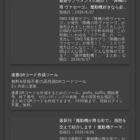
最新サプリメントの紹介！ 『降機の
塔 ヴァセーゴ』 魔動機好きなら必
投稿日：2026/6/27
見！ 随伴魔動機と旅に出よう！
SW2.5最新サプリ『降機の塔ヴァセー
ゴ』が発売『降機の塔ヴァセーゴ』が
発売されました何かと言って久しぶり
のSW2.5のサプリです昨年同様、この
時期にいわゆる「ツアー系」の、一...
見出し「SW2.5最新サプリ『降機の塔
ヴァセーゴ』が発売！！」「ミスリア
地方はどんなとこ？」「ヴァセーゴ王
国はどんな国？」「どんな冒険ができ
る？」「随伴魔動機！」「まとめ」 公
開日：2026/6/27
連番QRコード作成ツール
無料&登録不要の高性能QRコードツール
2ヶ月前に更新
連番QRコードを作成するためのツール。prefix, suffix, 開始番
号、終了番号、ゼロパディングの有無、色や背景色を指定して、
まとめてQRコードを作成できます。1000個まで。登録ログイン
不要。無料。
最新刊『魔動機が降る街で』 感想を
交えて紹介します！ 魔動機テーマの
投稿日：2026/4/26
小説！ おもしろいデータも多数！
SW2.5最新刊『魔動機が降る街で』が