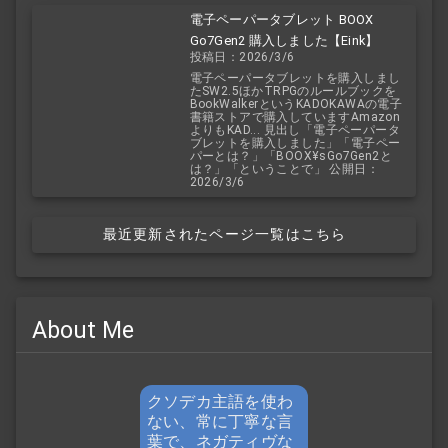
電子ペーパータブレット BOOX
Go7Gen2 購入しました【Eink】
投稿日：2026/3/6
電子ペーパータブレットを購入しまし
たSW2.5ほかTRPGのルールブックを
BookWalkerというKADOKAWAの電子
書籍ストアで購入していますAmazon
よりもKAD... 見出し「電子ペーパータ
ブレットを購入しました」「電子ペー
パーとは？」「BOOX¥sGo7Gen2と
は？」「ということで」 公開日：
2026/3/6
最近更新されたページ一覧はこちら
About Me
クソデカ主語を使わ
ない、常に丁寧な言
葉で、ネガティヴな