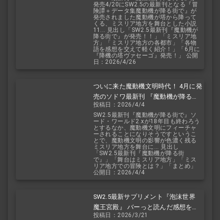
発売4/20にSW2.5の最新刊となる『冒
険譚＋データ集魔動機が降る街で』が
発売されました魔動機が塔から降って
くる、ミスリア地方を舞台とした小説
11... 見出し「SW2.5最新刊『魔動機が
降る街で』が発売！！」「ミスリア地
方」「ミスリア地方の各都市」「各物
語を感想を交えて軽く紹介！」「6月に
『降機の塔ヴァセーゴ』発売！」 公開
日：2026/4/26
ついに来た魔動機文明時代！ 4月に発
売のソドワ最新刊 『魔動機が降る街
投稿日：2026/4/4
で』 紹介・予想・考察！
SW2.5最新刊『魔動機が降る街で』ソ
ード・ワールド2.xが18年目も終わろう
とするなか、魔動機文明にフィーチャ
ーされることになりそうですというこ
とで、魔動機文明の影響が色濃く残る
ミスリア地方を舞台に... 見出し
「SW2.5最新刊『魔動機が降る街
で』」「舞台はミスリア地方」「ミス
リア地方での冒険とは？」「まとめ」
公開日：2026/4/4
SW2.5最新サプリメント『泡沫世界
魔王宮殿』 バーっと読んだ感想を交
投稿日：2026/3/21
えて紹介します！！