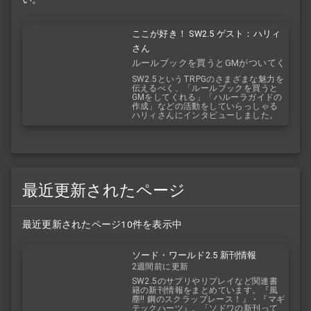
ここが好き！ SW2.5 ゲスト：ハリィ
さん
ルールブックを買うとGMがついてく
る！？
SW2.5というTRPGのさまざまな魅力を
伝えるべく、「ルールブックを買うと
GMをしてくれる」「ハルーラガイドの
作成」などの活動をしていらっしゃる
ハリィさんにインタビューしました。
最近更新されたページ
最近更新されたページ10件を表示中
ソード・ワールド2.5 新刊情報
2週間前に更新
SW2.5のサプリやリプレイなど関連書
籍の新刊情報をまとめています。『風
塵!! 鋼のスクラップレース！』・『マギ
テックハーツ』。「ソドワの新刊って