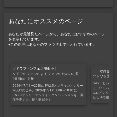
あなたにオススメのページ
あなたが最近見たページから、あなたにおすすめのページ
を表示しています。
※この処理はあなたのブラウザ上で行われています。
ソドワファンフェス開催中！
ここが好き！ ソ
ソドワのファンによるファンのためのお祭
ソドワを愛す
り！
3週間前に更新
SW2.5という
2026年7/11〜20日にSW2.5オンラインオンリー
く、いろいろな方
同人即売会を、2026年7/1913:00〜18:00に
んにインタビュ
SW2.5オンリーオンラインコンベンションを、開
たなりの遊び方
催予定です。現在開催中！！