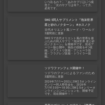
いつ出るの？」「あのサプリはいつ発
売？」「次のサプリは何？」って方、
必見です。
SW2.5同人サプリメント『泡沫世界
星と砂のノクターン』 #ホスノク
古代オリエント風ソード・ワールド
3週間前に更新
2.5
SW2.5で古代オリエント風の世界を遊
ぶための同人サプリ『泡沫世界 星と砂
のノクターン』を開発中です。現在ア
ーリー版公開中。独自の技能を4つ収
録。ジアストリ技能・アシェーラ技
能・フラグレゾ技能・トワイラー技
能。
ソドワファンフェス開催中！
ソドワのファンによるファンのため
3週間前に更新
のお祭り！
2026年7/11〜20日にSW2.5オンライン
オンリー同人即売会を、2026年
7/1913:00〜18:00にSW2.5オンリーオ
ンラインコンベンションを、開催予定
です。現在開催中！！