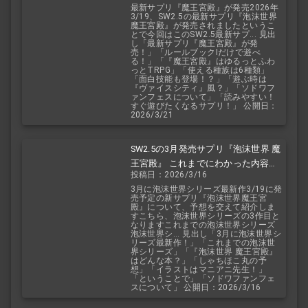
最新サプリ『魔王宮殿』が発売2026年
3/19、SW2.5の最新サプリ『泡沫世界
魔王宮殿』が発売されましたというこ
とで今回はこのSW2.5最新サプ... 見出
し「最新サプリ『魔王宮殿』が発
売！」「ルールブックIだけで遊べ
る！」「『魔王宮殿』はゆるっとふわ
っとTRPG」「使える種族は6種類」
「面白技能も登場！？」「遊ぶ時は
『ヴァイスシティ』風？」「ソドワフ
ァンフェスについて」「読みやすい！
すぐ遊びたくなるサプリ！」 公開日：
2026/3/21
SW2.5の3月発売サプリ『泡沫世界 魔
王宮殿』 これまでにわかった内容を
投稿日：2026/3/16
予想を交えて紹介
3月に泡沫世界シリーズ最新作3/19に発
売予定の新サプリ『泡沫世界魔王宮
殿』について、予想を交えて紹介しま
すこちら、泡沫世界シリーズの3作目と
なりますこれまでの泡沫世界シリーズ
泡沫世界シ... 見出し「3月に泡沫世界シ
リーズ最新作！」「これまでの泡沫世
界シリーズ」「『泡沫世界 魔王宮殿』
はどんな本？」「しゃちほこ丸の予
想」「イラストはマニアニ先生！」
「ということで」「ソドワファンフェ
スについて」 公開日：2026/3/16