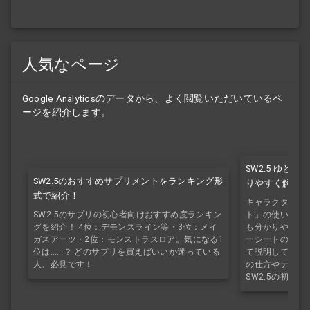
人気なページ
Google Analyticsのデータから、よく閲覧いただいているペ
ージを紹介します。
SW2.5 ゆと
SW2.5のおすすめサプリメントをランキング形
りやすく解説！
式で紹介！
キャラクターシ
SW2.5のサプリの初心者向けおすすめ度ランキン
ト」の使い方を
グを紹介！ 4位：デモンズライン等・3位：メイ
も分かりやすく紹
ガスアーツ・2位：モンストラスロア。気になる1
ーシートの作り
位は……？ どのサプリを買えばいいか迷っている
て説明していき
人、必見です！
の仕方やテキス
SW2.5の初心