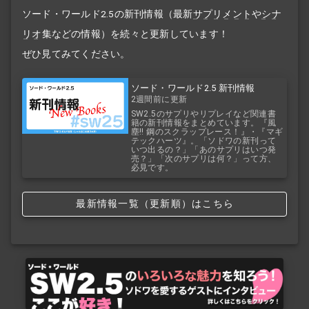
ソード・ワールド2.5の新刊情報（最新
サプリメント
や
シナ
リオ
集などの情報）を続々と更新しています！
ぜひ見てみてください。
ソード・ワールド2.5 新刊情報
2週間前に更新
SW2.5のサプリやリプレイなど関連書
籍の新刊情報をまとめています。『風
塵!! 鋼のスクラップレース！』・『マギ
テックハーツ』。「ソドワの新刊って
いつ出るの？」「あのサプリはいつ発
売？」「次のサプリは何？」って方、
必見です。
最新情報一覧（更新順）はこちら