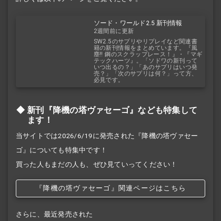
ソード・ワールド2.5 新刊情報
2週間前に更新
SW2.5のサプリやリプレイなど関連書
籍の新刊情報をまとめています。『風
塵!! 鋼のスクラップレース！』・『マギ
テックハーツ』。「ソドワの新刊って
いつ出るの？」「あのサプリはいつ発
売？」「次のサプリは何？」って方、
必見です。
新刊『降機の塔ヴァセーゴ』なども特集して
ます！
当サイトでは2026/6/19に発売された『降機の塔ヴァセー
ゴ』についても特集中です！
買った人もまだの人も、ぜひ見ていってください！
『降機の塔ヴァセーゴ』関連ページはこちら
さらに、最近発売された