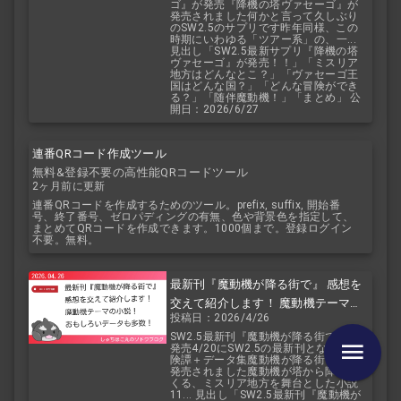
ゴ』が発売『降機の塔ヴァセーゴ』が
発売されました何かと言って久しぶり
のSW2.5のサプリです昨年同様、この
時期にいわゆる「ツアー系」の、一...
見出し「SW2.5最新サプリ『降機の塔
ヴァセーゴ』が発売！！」「ミスリア
地方はどんなとこ？」「ヴァセーゴ王
国はどんな国？」「どんな冒険ができ
る？」「随伴魔動機！」「まとめ」 公
開日：2026/6/27
連番QRコード作成ツール
無料&登録不要の高性能QRコードツール
2ヶ月前に更新
連番QRコードを作成するためのツール。prefix, suffix, 開始番
号、終了番号、ゼロパディングの有無、色や背景色を指定して、
まとめてQRコードを作成できます。1000個まで。登録ログイン
不要。無料。
最新刊『魔動機が降る街で』 感想を
交えて紹介します！ 魔動機テーマの
投稿日：2026/4/26
小説！ おもしろいデータも多数！
SW2.5最新刊『魔動機が降る街で』が
発売4/20にSW2.5の最新刊となる『冒
険譚＋データ集魔動機が降る街で』が
発売されました魔動機が塔から降って
くる、ミスリア地方を舞台とした小説
11... 見出し「SW2.5最新刊『魔動機が