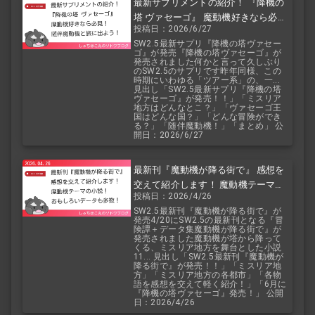
最新サプリメントの紹介！ 『降機の
塔 ヴァセーゴ』 魔動機好きなら必
投稿日：2026/6/27
見！ 随伴魔動機と旅に出よう！
SW2.5最新サプリ『降機の塔ヴァセー
ゴ』が発売『降機の塔ヴァセーゴ』が
発売されました何かと言って久しぶり
のSW2.5のサプリです昨年同様、この
時期にいわゆる「ツアー系」の、一...
見出し「SW2.5最新サプリ『降機の塔
ヴァセーゴ』が発売！！」「ミスリア
地方はどんなとこ？」「ヴァセーゴ王
国はどんな国？」「どんな冒険ができ
る？」「随伴魔動機！」「まとめ」 公
開日：2026/6/27
最新刊『魔動機が降る街で』 感想を
交えて紹介します！ 魔動機テーマの
投稿日：2026/4/26
小説！ おもしろいデータも多数！
SW2.5最新刊『魔動機が降る街で』が
発売4/20にSW2.5の最新刊となる『冒
険譚＋データ集魔動機が降る街で』が
発売されました魔動機が塔から降って
くる、ミスリア地方を舞台とした小説
11... 見出し「SW2.5最新刊『魔動機が
降る街で』が発売！！」「ミスリア地
方」「ミスリア地方の各都市」「各物
語を感想を交えて軽く紹介！」「6月に
『降機の塔ヴァセーゴ』発売！」 公開
日：2026/4/26