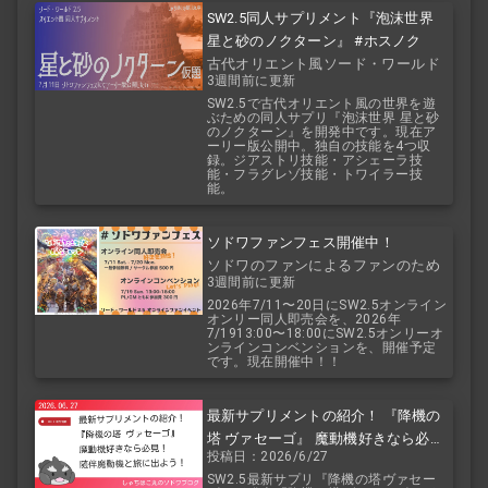
SW2.5同人サプリメント『泡沫世界
星と砂のノクターン』 #ホスノク
古代オリエント風ソード・ワールド
3週間前に更新
2.5
SW2.5で古代オリエント風の世界を遊
ぶための同人サプリ『泡沫世界 星と砂
のノクターン』を開発中です。現在ア
ーリー版公開中。独自の技能を4つ収
録。ジアストリ技能・アシェーラ技
能・フラグレゾ技能・トワイラー技
能。
ソドワファンフェス開催中！
ソドワのファンによるファンのため
3週間前に更新
のお祭り！
2026年7/11〜20日にSW2.5オンライン
オンリー同人即売会を、2026年
7/1913:00〜18:00にSW2.5オンリーオ
ンラインコンベンションを、開催予定
です。現在開催中！！
最新サプリメントの紹介！ 『降機の
塔 ヴァセーゴ』 魔動機好きなら必
投稿日：2026/6/27
見！ 随伴魔動機と旅に出よう！
SW2.5最新サプリ『降機の塔ヴァセー