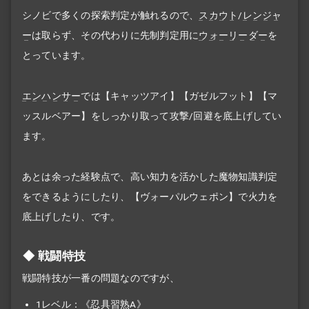
シノビで多くの探索判定が触れるので、
スカウト
/
レンジャ
ー
は取らず、その代わりに先制判定用に
ウォーリーダー
を
とっています。
エンハンサー
では【キャッツアイ】【ガゼルフット】【マ
ッスルベアー】をしっかり取って攻撃/回避を底上げしてい
ます。
あとは余った経験点で、高い知力を活かした魔物知識判定
をできるようにしたり、【ヴォーパルウェポン】で火力を
底上げしたり、です。
戦闘特技
戦闘特技が一番の問題なのですが、
1レベル：《忍具習熟A》