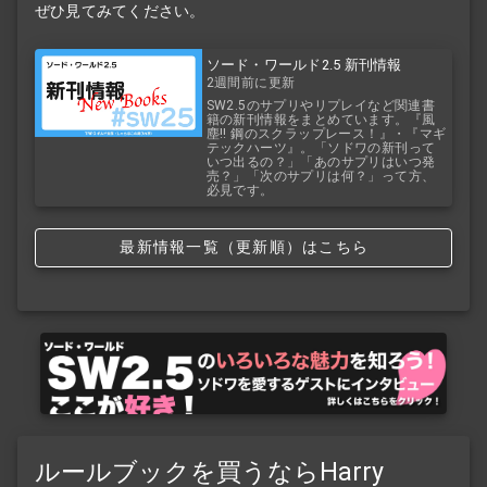
ぜひ見てみてください。
ソード・ワールド2.5 新刊情報
2週間前に更新
SW2.5のサプリやリプレイなど関連書
籍の新刊情報をまとめています。『風
塵!! 鋼のスクラップレース！』・『マギ
テックハーツ』。「ソドワの新刊って
いつ出るの？」「あのサプリはいつ発
売？」「次のサプリは何？」って方、
必見です。
最新情報一覧（更新順）はこちら
ルールブックを買うならHarry