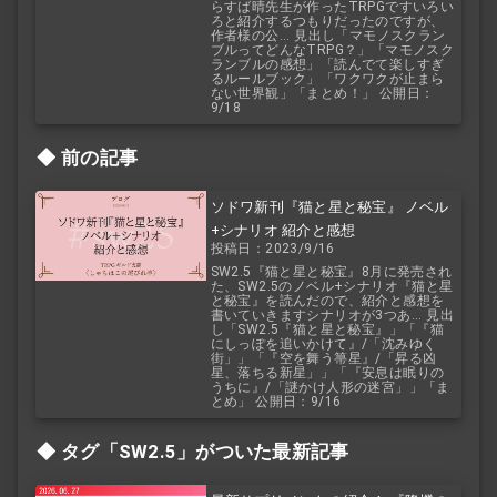
らすば晴先生が作ったTRPGですいろい
ろと紹介するつもりだったのですが、
作者様の公... 見出し「マモノスクラン
ブルってどんなTRPG？」「マモノスク
ランブルの感想」「読んでて楽しすぎ
るルールブック」「ワクワクが止まら
ない世界観」「まとめ！」 公開日：
9/18
前の記事
ソドワ新刊『猫と星と秘宝』 ノベル
+シナリオ 紹介と感想
投稿日：2023/9/16
SW2.5『猫と星と秘宝』8月に発売され
た、SW2.5のノベル+シナリオ『猫と星
と秘宝』を読んだので、紹介と感想を
書いていきますシナリオが3つあ... 見出
し「SW2.5『猫と星と秘宝』」「『猫
にしっぽを追いかけて』/「沈みゆく
街」」「『空を舞う箒星』/「昇る凶
星、落ちる新星」」「『安息は眠りの
うちに』/「謎かけ人形の迷宮」」「ま
とめ」 公開日：9/16
タグ「SW2.5」がついた最新記事