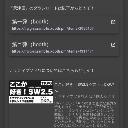
『天津国』のダウンロードは以下からどうぞ！
第一弾（booth）
https://trpg-scramble.booth.pm/items/2956157
第ニ弾（booth）
https://trpg-scramble.booth.pm/items/4311474
ナラティブソドワについてはこちらもどうぞ！
ここが好き！ SW2.5 ゲスト：DKPさ
ん
ナラティブソドワとは / 同人シナリ
オ集頒布
SW2.5というTRPGのさまざまな魅力を
伝えるべく、「ナラティブTRPGとして
遊ぶ」「オンラインコンベンションを
開催」「シナリオを無料公開＆シナリ
オ集頒布」「世界観を深める」などな
どいろいろな活動をしていらっしゃる
DKPさんにインタビューしました。