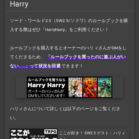
Harry
ソード・ワールド2.5（SW2.5/ソドワ）の
ルールブック
を購
入する際はぜひ「HarryHarry」をご利用ください！
ルールブック
を購入するとオーナーのハリィさんがGMをし
てくださるため、
「
ルールブック
を買ったのに遊ぶ人がい
ない……」って状況を回避
できます！
ハリィさんについて詳しくは以下のページをご覧くださ
い。
ここが好き！ SW2.5 ゲスト：ハリィ