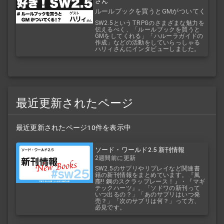
さん
ルールブックを買うとGMがついてく
る！？
SW2.5というTRPGのさまざまな魅力を
伝えるべく、「ルールブックを買うと
GMをしてくれる」「ハルーラガイドの
作成」などの活動をしていらっしゃる
ハリィさんにインタビューしました。
最近更新されたページ
最近更新されたページ10件を表示中
ソード・ワールド2.5 新刊情報
2週間前に更新
SW2.5のサプリやリプレイなど関連書
籍の新刊情報をまとめています。『風
塵!! 鋼のスクラップレース！』・『マギ
テックハーツ』。「ソドワの新刊って
いつ出るの？」「あのサプリはいつ発
売？」「次のサプリは何？」って方、
必見です。