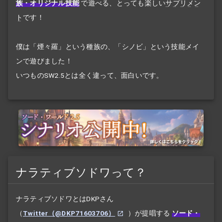
族・オリジナル技能
で遊べる、とっても楽しい
サプリメン
ト
です！
僕は「煙々羅」という種族の、「シノビ」という技能メイ
ンで遊びました！
いつものSW2.5とは全く違って、面白いです。
ナラティブソドワって？
ナラティブソドワとはDKPさん
（
Twitter（@DKP71603706）
）が提唱する
ソード・