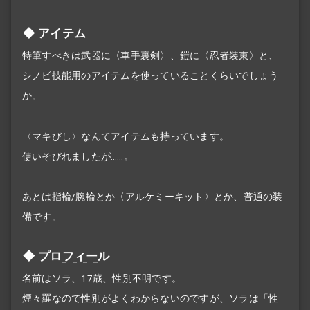
アイテム
特筆すべきは武器に〈車手裏剣〉、鎧に〈忍者装束〉と、
シノビ技能用のアイテムを使っていることくらいでしょう
か。
〈マキびし〉なんてアイテムも持っています。
使いそびれましたが……。
あとは指輪/腕輪とか〈アルケミーキット〉とか、普通の装
備です。
プロ
フィー
ル
名前はソラ、17歳、性別不明です。
煙々羅なので性別がよくわからないのですが、ソラは「性