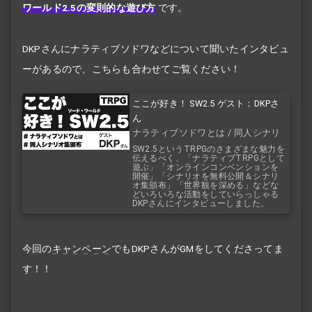
ワールド2.5の変則的な遊び方
です。
DKPさんにナラティブソドワなどについて聞いたインタビュ
ーがあるので、こちらも合わせてご覧ください！
ここが好き！ SW2.5 ゲスト：DKPさ
ん
ナラティブソドワとは / 同人シナリ
オ集頒布
SW2.5というTRPGのさまざまな魅力を
伝えるべく、「ナラティブTRPGとして
遊ぶ」「オンラインコンベンションを
開催」「シナリオを無料公開＆シナリ
オ集頒布」「世界観を深める」などな
どいろいろな活動をしていらっしゃる
DKPさんにインタビューしました。
今回の
キャンペーン
でもDKPさんがGMをしてくださってま
す！！