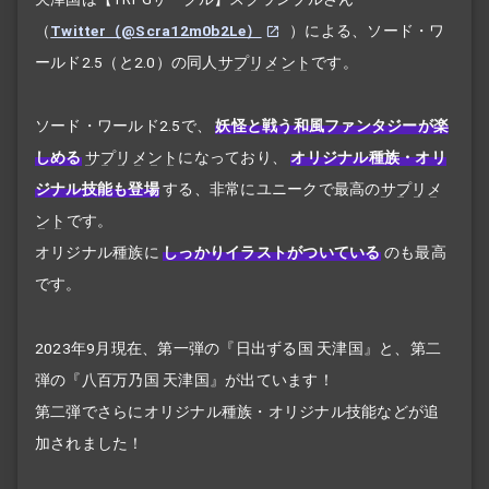
（
Twitter（@Scra12m0b2Le）
）による、ソード・ワ
ールド2.5（と2.0）の同人
サプリメント
です。
ソード・ワールド2.5で、
妖怪と戦う和風ファンタジーが楽
しめる
サプリメント
になっており、
オリジナル種族・オリ
ジナル技能も登場
する、非常にユニークで最高の
サプリメ
ント
です。
オリジナル種族に
しっかりイラストがついている
のも最高
です。
2023年9月現在、第一弾の『日出ずる国 天津国』と、第二
弾の『八百万乃国 天津国』が出ています！
第二弾でさらにオリジナル種族・オリジナル技能などが追
加されました！