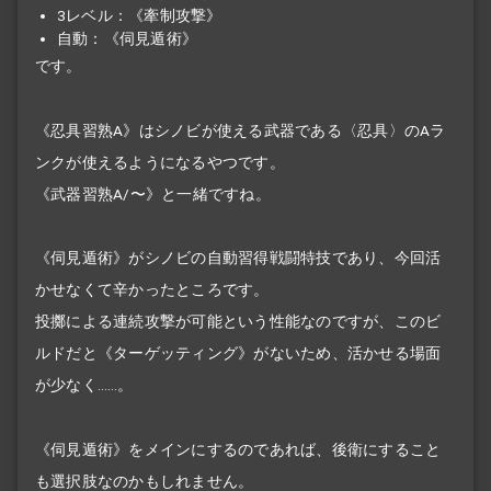
3レベル：《牽制攻撃》
自動：《伺見遁術》
です。
《忍具習熟A》はシノビが使える武器である〈忍具〉のAラ
ンクが使えるようになるやつです。
《武器習熟A/〜》と一緒ですね。
《伺見遁術》がシノビの自動習得戦闘特技であり、今回活
かせなくて辛かったところです。
投擲による連続攻撃が可能という性能なのですが、このビ
ルドだと《ターゲッティング》がないため、活かせる場面
が少なく……。
《伺見遁術》をメインにするのであれば、後衛にすること
も選択肢なのかもしれません。