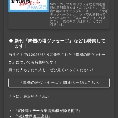
SW2.5のサプリやリプレイなど関連書
籍の新刊情報をまとめています。『風
塵!! 鋼のスクラップレース！』・『マギ
テックハーツ』。「ソドワの新刊って
いつ出るの？」「あのサプリはいつ発
売？」「次のサプリは何？」って方、
必見です。
新刊『降機の塔ヴァセーゴ』なども特集して
ます！
当サイトでは2026/6/19に発売された『降機の塔ヴァセー
ゴ』についても特集中です！
買った人もまだの人も、ぜひ見ていってください！
『降機の塔ヴァセーゴ』関連ページはこちら
さらに、最近発売された
『冒険譚＋データ集 魔動機が降る街で』
『泡沫世界 魔王宮殿』