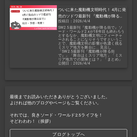
ついに来た魔動機文明時代！ 4月に発
売のソドワ最新刊 『魔動機が降る街
投稿日：2026/4/4
で』 紹介・予想・考察！
SW2.5最新刊『魔動機が降る街で』ソ
ード・ワールド2.xが18年目も終わろう
とするなか、魔動機文明にフィーチャ
ーされることになりそうですというこ
とで、魔動機文明の影響が色濃く残る
ミスリア地方を舞台に... 見出し
「SW2.5最新刊『魔動機が降る街
で』」「舞台はミスリア地方」「ミス
リア地方での冒険とは？」「まとめ」
公開日：2026/4/4
最後までお読みいただきありがとうございました。
よければ他のブログやページもご覧ください。
それでは、良きソード・ワールド2.5ライフを！
そどわわわ！（挨拶）
ブログトップへ