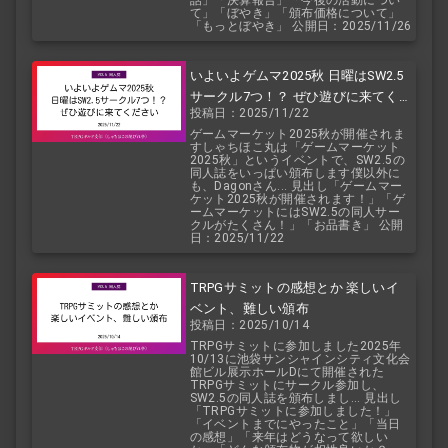
話」「決算報告」「今後の活動につい
て」「ぼやき」「頒布価格について」
「もっとぼやき」 公開日：2025/11/26
いよいよゲムマ2025秋 日曜はSW2.5
サークル7つ！？ ぜひ遊びに来てくだ
投稿日：2025/11/22
さい
ゲームマーケット2025秋が開催されま
すしゃちほこ丸は「ゲームマーケット
2025秋」というイベントで、SW2.5の
同人誌をいっぱい頒布します僕以外に
も、Dagonさん... 見出し「ゲームマー
ケット2025秋が開催されます！」「ゲ
ームマーケットにはSW2.5の同人サー
クルがたくさん！」「お品書き」 公開
日：2025/11/22
TRPGサミットの感想とか 楽しいイ
ベント、難しい頒布
投稿日：2025/10/14
TRPGサミットに参加しました2025年
10/13に池袋サンシャインシティ文化会
館ビル展示ホールDにて開催された
TRPGサミットにサークル参加し、
SW2.5の同人誌を頒布しまし... 見出し
「TRPGサミットに参加しました！」
「イベントまでにやったこと」「当日
の感想」「来年はどうなって欲しい