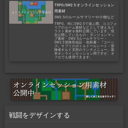
TRPG/SW2.5 オンラインセッション
用素材
SW2.5のルールサマリーや小物など
を公開中！
TRPG、特にSW2.5で遊ぶ際、ココフォ
リアのルーム素材などとして使えるイ
ラスト素材を無料公開しています。現
在公開しているもの：ダンジョンマッ
プ素材・SW2.5ルールサマリー・
SW2.5冒険登録証・依頼書・『ユーシ
ズ』サプリのボトルドールシート・冒
険者ギルド支部のランチメニュー。基
本オンラインセッション用ですが、オ
フセでも使用できます。
戦闘をデザインする