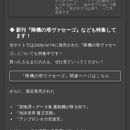
テックハーツ』。「ソドワの新刊って
いつ出るの？」「あのサプリはいつ発
売？」「次のサプリは何？」って方、
必見です。
新刊『降機の塔ヴァセーゴ』なども特集して
ます！
当サイトでは2026/6/19に発売された『降機の塔ヴァセー
ゴ』についても特集中です！
買った人もまだの人も、ぜひ見ていってください！
『降機の塔ヴァセーゴ』関連ページはこちら
さらに、最近発売された
『冒険譚＋データ集 魔動機が降る街で』
『泡沫世界 魔王宮殿』
『アンブロシオの百迷宮』