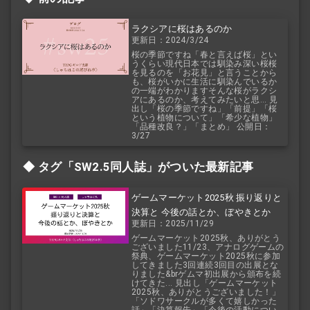
ラクシアに桜はあるのか
更新日：2024/3/24
桜の季節ですね「春と言えば桜」とい
うくらい現代日本では馴染み深い桜桜
を見るのを「お花見」と言うことから
も、桜がいかに生活に馴染んでいるか
の一端がわかりますそんな桜がラクシ
アにあるのか、考えてみたいと思... 見
出し「桜の季節ですね」「前提」「桜
という植物について」「希少な植物」
「品種改良？」「まとめ」 公開日：
3/27
タグ「SW2.5
同人誌」がついた最新記事
ゲームマーケット2025秋 振り返りと
決算と 今後の話とか、ぼやきとか
更新日：2025/11/29
ゲームマーケット2025秋、ありがとう
ございました11/23、アナログゲームの
祭典、ゲームマーケット2025秋に参加
してきました3回連続3回目の出展とな
りました&brゲムマ初出展から頒布を続
けてきた... 見出し「ゲームマーケット
2025秋、ありがとうございました！」
「ソドワサークルが多くて嬉しかった