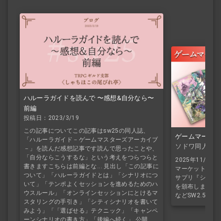
ハルーラガイドを読んで 〜感想&自分なら〜
前編
投稿日：2023/3/19
この記事についてこの記事はsw25の同人誌、
ゲームマーケッ
「ハルーラガイド－ゲームマスターズアーカイブ
ソドワ同人誌
－」を読んだ感想記事です読んで思ったことや、
「自分ならこうするな」という考えをつらつらと
2025年11/
書きますこちらは前編とな... 見出し「この記事に
マーケット2025
ついて」「ハルーラガイドとは」「シナリオにつ
サプリ『シナノシ
いて」「テンポよくセッションを進めるためのハ
を頒布しました
ウスルール」「オンラインセッションにとけるマ
などSW2.5オ
スタリングの手引き」「シティシナリオを書いて
みよう」「「選ばせる」テクニック」「キャンペ
ーンシナリオの書き方」「後編へ続く」 公開