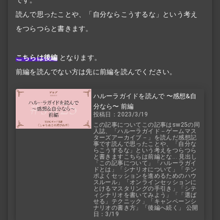
です。
読んで思ったことや、「自分ならこうするな」という考え
をつらつらと書きます。
こちらは後編
となります。
前編を読んでない方は先に前編を読んでください。
ハルーラガイドを読んで 〜感想&自
分なら〜 前編
投稿日：2023/3/19
この記事についてこの記事はsw25の同
人誌、「ハルーラガイド－ゲームマス
ターズアーカイブ－」を読んだ感想記
事です読んで思ったことや、「自分な
らこうするな」という考えをつらつら
と書きますこちらは前編とな... 見出し
「この記事について」「ハルーラガイ
ドとは」「シナリオについて」「テン
ポよくセッションを進めるためのハウ
スルール」「オンラインセッションに
とけるマスタリングの手引き」「シテ
ィシナリオを書いてみよう」「「選ば
せる」テクニック」「キャンペーンシ
ナリオの書き方」「後編へ続く」 公開
日：3/19