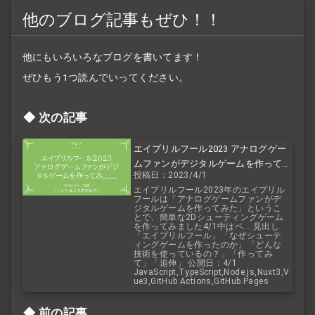
他のブログ記事もぜひ！！
他にもいろいろなブログを書いてます！
ぜひもう1つ読んでいってください。
次の記事
エイプリルフール2023 アナログゲー
ムファンがデジタルゲームを作って
投稿日：2023/4/1
みた
エイプリルフール2023年のエイプリル
フールは「アナログゲームファンがデ
ジタルゲームを作ってみた」というこ
とで、簡単な2Dシューティングゲーム
を作ってみました4/1中はペ... 見出し
「エイプリルフール」「なぜシューテ
ィングゲームを作ったのか」「どんな
技術を使っているの？」「作ってみ
て」「追伸」 公開日：4/1
JavaScript,TypeScript,Node.js,Nuxt3,V
ue3,GitHub Actions,GitHub Pages
前の記事