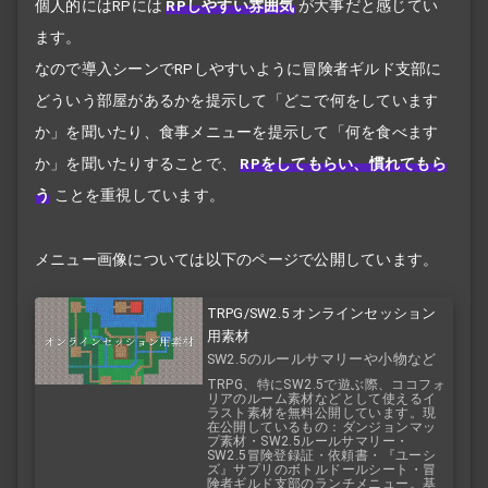
個人的にはRPには
RPしやすい雰囲気
が大事だと感じてい
ます。
なので導入シーンでRPしやすいように冒険者ギルド支部に
どういう部屋があるかを提示して「どこで何をしています
か」を聞いたり、食事メニューを提示して「何を食べます
か」を聞いたりすることで、
RPをしてもらい、慣れてもら
う
ことを重視しています。
メニュー画像については以下のページで公開しています。
TRPG/SW2.5 オンラインセッション
用素材
SW2.5のルールサマリーや小物など
を公開中！
TRPG、特にSW2.5で遊ぶ際、ココフォ
リアのルーム素材などとして使えるイ
ラスト素材を無料公開しています。現
在公開しているもの：ダンジョンマッ
プ素材・SW2.5ルールサマリー・
SW2.5冒険登録証・依頼書・『ユーシ
ズ』サプリのボトルドールシート・冒
険者ギルド支部のランチメニュー。基