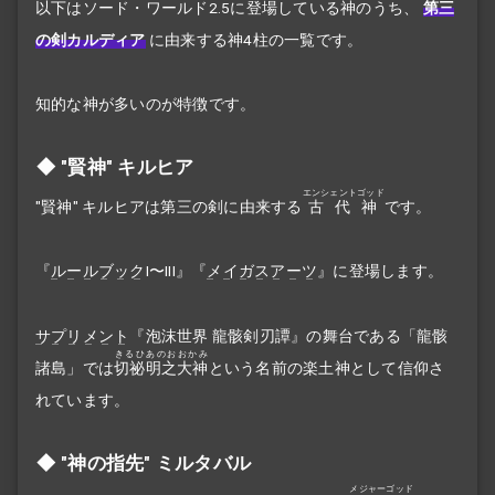
以下はソード・ワールド2.5に登場している神のうち、
第三
の剣カルディア
に由来する神4柱の一覧です。
知的な神が多いのが特徴です。
"賢神" キルヒア
エンシェントゴッド
"賢神" キルヒアは第三の剣に由来する
古代神
です。
『
ルールブック
I〜III』『
メイガスアーツ
』に登場します。
サプリメント
『泡沫世界 龍骸剣刃譚』の舞台である「龍骸
きるひあのおおかみ
諸島」では
切祕明之大神
という名前の楽土神として信仰さ
れています。
"神の指先" ミルタバル
メジャーゴッド