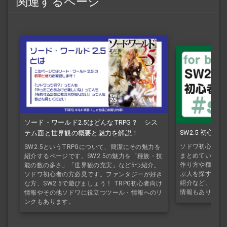
関連するページ
ソード・ワールド2.5はどんなTRPG？ シス
SW2.5 初心
テム面と世界観の概要と魅力を解説！
ソドワ初心者・T
SW2.5というTRPGについて、簡潔にその魅力を
まとめているペ
紹介するページです。SW2.5の魅力を「種族・技
作り方や種族や
能の数の多さ」「世界観の充実」など5つ紹介。
ぶ人を探すのに
ソドワ初心者の方必見です。ファンタジーが好き
紹介など。シナ
な方、SW2.5で遊びましょう！ TRPG初心者向け
情報もあり。F
情報やその他ソドワに役立つツール・情報へのリ
ンクもあります。