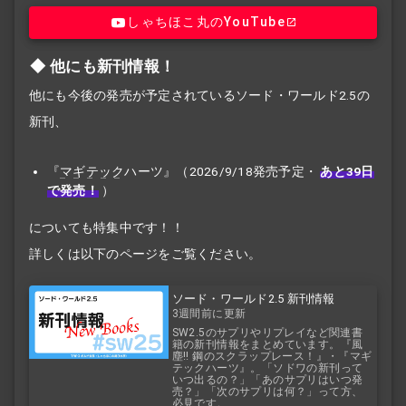
しゃちほこ丸のYouTube
他にも新刊情報！
他にも今後の発売が予定されているソード・ワールド2.5の
新刊、
『
マギテック
ハーツ』（2026/9/18発売予定・
あと39日
で発売！
）
についても特集中です！！
詳しくは以下のページをご覧ください。
ソード・ワールド2.5 新刊情報
3週間前に更新
SW2.5のサプリやリプレイなど関連書
籍の新刊情報をまとめています。『風
塵!! 鋼のスクラップレース！』・『マギ
テックハーツ』。「ソドワの新刊って
いつ出るの？」「あのサプリはいつ発
売？」「次のサプリは何？」って方、
必見です。