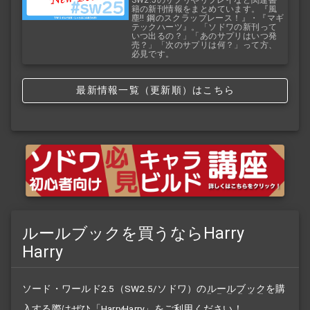
SW2.5のサプリやリプレイなど関連書
籍の新刊情報をまとめています。『風
塵!! 鋼のスクラップレース！』・『マギ
テックハーツ』。「ソドワの新刊って
いつ出るの？」「あのサプリはいつ発
売？」「次のサプリは何？」って方、
必見です。
最新情報一覧（更新順）はこちら
ルールブックを買うならHarry
Harry
ソード・ワールド2.5（SW2.5/ソドワ）の
ルールブック
を購
入する際はぜひ「HarryHarry」をご利用ください！