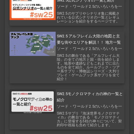
SW2.5公式シナリオの一覧と紹介
ソード・ワールド2.5のいろいろを一
覧で！
SW2.5のサプリやシナリオ集に掲載さ
れている公式シナリオの一覧とレギュ
レーションを紹介をするページです。
SW2.5 アルフレイム大陸の地図と主
要な街やエリアを解説！！ 地方一覧
ソード・ワールド2.5のいろいろを一
覧で！
SW2.5の舞台である「アルフレイム大
陸」の全ての地方と国・街を紹介しま
す。地形や遺跡などもこれまでに出た
ものを全て紹介。ルールブック・ツア
ー系サプリ・博物誌シリーズ・大判リ
プレイ・ゲームブック系サプリを全て
紹介！
SW2.5モノクロマティカの神の一覧と
紹介
ソード・ワールド2.5のいろいろを一
覧で！
SW2.5サプリ『泡沫世界モノクロマテ
ィカ』の舞台である「モノクロマティ
カ」に登場する5柱の神々について、契
約印や祝福も含めて紹介します。