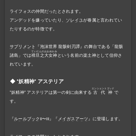
ライフォスの仲間だったとされます。
アンデッドを嫌っていたり、
ソレイユ
が眷属と言われてい
たりするのが特徴です。
サプリメント
『泡沫世界 龍骸剣刃譚』の舞台である「龍骸
ていだんのおおめかみ
諸島」では
禘旦之大女神
という名前の楽土神として信仰さ
れています。
"妖精神" アステリア
エンシェントゴッド
"妖精神" アステリアは第一の剣に由来する
古代神
で
す。
『
ルールブック
II〜III』『
メイガスアーツ
』に登場します。