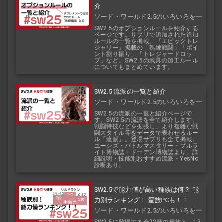
介
ソード・ワールド2.5のいろいろを一
覧で！
SW2.5のオプションルールを紹介する
ページです。サプリで追加された追加
ルールの一覧を掲載。『エピックトレ
ジャリー』掲載の「熟練戦闘」「ポイ
ント割り振り」「トレジャードロッ
プ」など。SW2.5の武具の加工ルール
についてもまとめています。
SW2.5 流派の一覧と紹介
ソード・ワールド2.5のいろいろを一
覧で！
SW2.5の流派の一覧と紹介ページで
す。SW2.5の流派を全て紹介します。
戦闘特技などを拡張し、より複雑な戦
闘スタイル等をデータで表わせるルー
ル「流派」。登場サプリも全て掲載。
ユーシズ・バトルマスタリー・ブルラ
イト博物誌・ドーデン博物誌より。詳
細説明・技能別おすすめ流派・YesNo
診断あり。
SW2.5で能力値が高い種族は何？ 能
力別ランキング！ 蛮族PCも！！
ソード・ワールド2.5のいろいろを一
覧で！