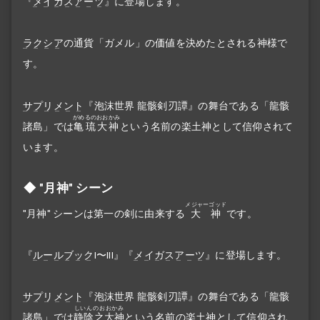
『
メイガスアーツ
』に登場します。
ラクシア
の通貨「ガメル」の価値を決めたとされる神様で
す。
サプリメント
『泡沫世界 龍骸剣刃譚』の舞台である「龍骸
がめるのおおかみ
諸島」では
亀琉大神
という名前の楽土神として信仰されて
います。
"月神" シーン
メジャーゴッド
"月神" シーンは第一の剣に由来する
大神
です。
『
ルールブック
I〜III』『
メイガスアーツ
』に登場します。
サプリメント
『泡沫世界 龍骸剣刃譚』の舞台である「龍骸
しいんのおおかみ
諸島」では
静陰之大神
という名前の楽土神として信仰され