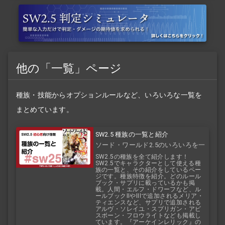
他の「一覧」ページ
種族・技能からオプションルールなど、いろいろな一覧を
まとめています。
SW2.5 種族の一覧と紹介
ソード・ワールド2.5のいろいろを一
覧で！
SW2.5の種族を全て紹介します！
SW2.5でキャラクターとして使える種
族の一覧と、その紹介をしているペー
ジです。種族特徴を紹介。どのルール
ブック・サプリに載っているかも掲
載。人間・エルフ・ドワーフなど、ル
ールブックIIやIIIで追加されるメリア・
ティエンスなど、サプリで追加される
アルヴ・ソレイユ・スプリガン・アビ
スボーン・フロウライトなども掲載し
ています。『アーケインレリック』の