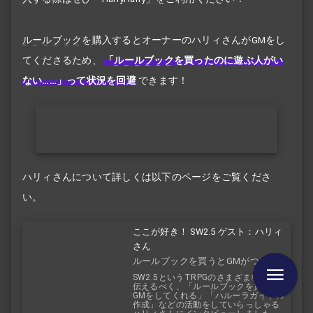
ルールブック
を購入するとオーナーのハリィさんがGMをし
てくださるため、
「
ルールブック
を買ったのに遊ぶ人がい
ない……」って状況を回避
できます！
ハリィさんについて詳しくは以下のページをご覧くださ
い。
ここが好き！ SW2.5 ゲスト：ハリィ
さん
ルールブックを買うとGMがついてく
る！？
SW2.5というTRPGのさまざまな魅力を
伝えるべく、「ルールブックを買うと
GMをしてくれる」「ハルーラガイドの
作成」などの活動をしていらっしゃる