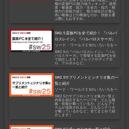
SW2.5に登場する全22種の種族と、13
種の蛮族PCの能力値ランキング。器用
度・敏捷度・筋力・生命力・知力・精
神力の各能力値と、能力値合計が最も
高い種族はどの種族なのか。技能を選
ぶ際にもおすすめ。
SW2.5 蛮族PCを全て紹介！ 『バルバ
ロスレイジ』『バルバロスサーガ』
ソード・ワールド2.5のいろいろを一
覧で！
SW2.5の『バルバロスレイジ』『バル
バロスサーガ』で登場する蛮族PCを全
て紹介します！ ドレイクやディアボ
ロ、アルボルなど。
SW2.5サプリメントとシナリオ集の一
覧と紹介
ソード・ワールド2.5のいろいろを一
覧で！
SW2.5のサプリやシナリオ集の一覧と
内容を紹介するページです。どんな種
族・技能が載っているか、どんなアイ
テムが追加されるか、どんなシナリオ
が載っているかなど、全てまとめて紹
介します！