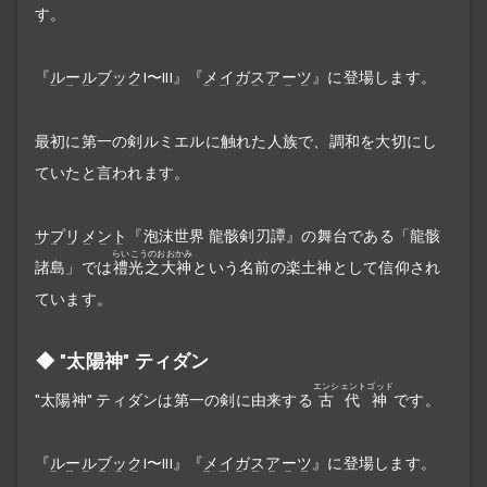
す。
『
ルールブック
I〜III』『
メイガスアーツ
』に登場します。
最初に第一の剣ルミエルに触れた人族で、調和を大切にし
ていたと言われます。
サプリメント
『泡沫世界 龍骸剣刃譚』の舞台である「龍骸
らいこうのおおかみ
諸島」では
禮光之大神
という名前の楽土神として信仰され
ています。
"太陽神" ティダン
エンシェントゴッド
"太陽神" ティダンは第一の剣に由来する
古代神
です。
『
ルールブック
I〜III』『
メイガスアーツ
』に登場します。