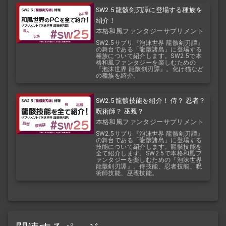
SW2.5 龍骸剣刃譚に登場する種族を
紹介！
本格和風ファンタジーサプリメント
『泡沫世界 龍骸剣刃譚』
SW2.5サプリ『泡沫世界 龍骸剣刃譚』
の舞台である「龍骸諸島」に登場する
種族について紹介します。SW2.5で本
格和風ファンタジーを楽しむための
『泡沫世界 龍骸剣刃譚』。化け猫など
の種族を紹介。
SW2.5 龍骸技能を紹介！ 侍？ 忍者？
呪術師？ 巫覡？
本格和風ファンタジーサプリメント
『泡沫世界 龍骸剣刃譚』
SW2.5サプリ『泡沫世界 龍骸剣刃譚』
の舞台である「龍骸諸島」に登場する
技能について紹介します。龍骸技能を
全て紹介します。SW2.5で本格和風フ
ァンタジーを楽しむための『泡沫世界
龍骸剣刃譚』。侍技能、忍者技能、呪
術師技能、巫覡技能。