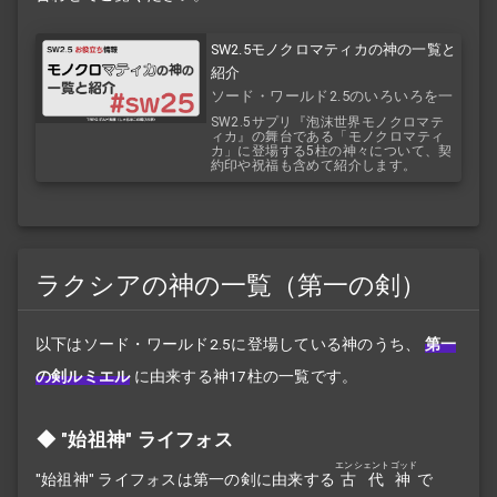
SW2.5モノクロマティカの神の一覧と
紹介
ソード・ワールド2.5のいろいろを一
覧で！
SW2.5サプリ『泡沫世界モノクロマテ
ィカ』の舞台である「モノクロマティ
カ」に登場する5柱の神々について、契
約印や祝福も含めて紹介します。
ラクシアの神の一覧（第一の剣）
以下はソード・ワールド2.5に登場している神のうち、
第一
の剣ルミエル
に由来する神17柱の一覧です。
"始祖神" ライフォス
エンシェントゴッド
"始祖神" ライフォスは第一の剣に由来する
古代神
で