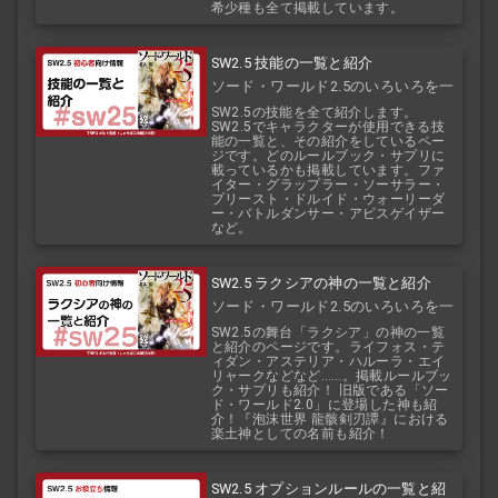
希少種も全て掲載しています。
SW2.5 技能の一覧と紹介
ソード・ワールド2.5のいろいろを一
覧で！
SW2.5の技能を全て紹介します。
SW2.5でキャラクターが使用できる技
能の一覧と、その紹介をしているペー
ジです。どのルールブック・サプリに
載っているかも掲載しています。ファ
イター・グラップラー・ソーサラー・
プリースト・ドルイド・ウォーリーダ
ー・バトルダンサー・アビスゲイザー
など。
SW2.5 ラクシアの神の一覧と紹介
ソード・ワールド2.5のいろいろを一
覧で！
SW2.5の舞台「ラクシア」の神の一覧
と紹介のページです。ライフォス・テ
ィダン・アステリア・ハルーラ・エイ
リャークなどなど……。掲載ルールブッ
ク・サプリも紹介！ 旧版である「ソー
ド・ワールド2.0」に登場した神も紹
介！『泡沫世界 龍骸剣刃譚』における
楽土神としての名前も紹介！
SW2.5 オプションルールの一覧と紹