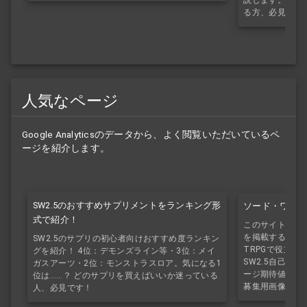
説します。ソド
る方、必見です
人気なページ
Google Analyticsのデータから、よく閲覧いただいているペ
ージを紹介します。
SW2.5のおすすめサプリメントをランキング形
ソード・ワール
式で紹介！
このサイトで公
を掲載するページ
SW2.5のサプリの初心者向けおすすめ度ランキン
TRPGで役立
グを紹介！ 4位：デモンズライン等・3位：メイ
SW2.5自己紹介
ガスアーツ・2位：モンストラスロア。気になる1
ージ期待値シミ
位は……？ どのサプリを買えばいいか迷っている
募集用画像作成
人、必見です！