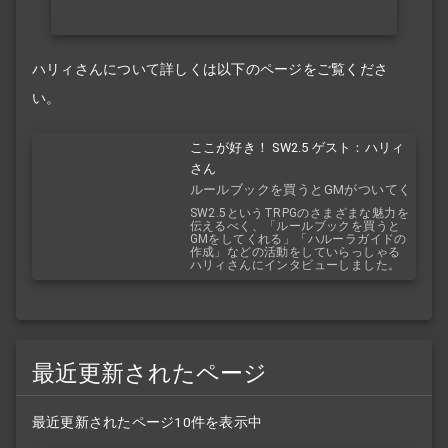
ハリィさんについて詳しくは以下のページをご覧くださ
い。
ここが好き！ SW2.5 ゲスト：ハリィ
さん
ルールブックを買うとGMがついてく
る！？
SW2.5というTRPGのさまざまな魅力を
伝えるべく、「ルールブックを買うと
GMをしてくれる」「ハルーラガイドの
作成」などの活動をしていらっしゃる
ハリィさんにインタビューしました。
最近更新されたページ
最近更新されたページ10件を表示中