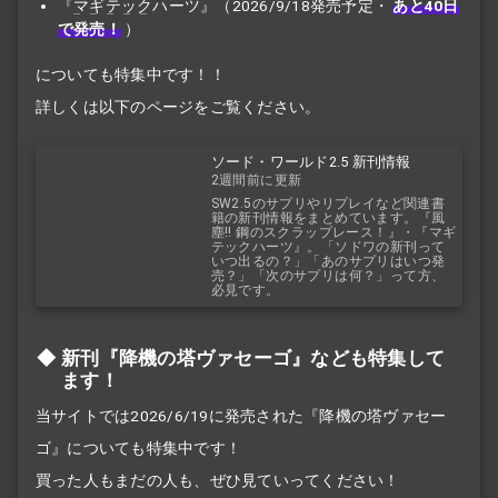
『
マギテック
ハーツ』（2026/9/18発売予定・
あと40日
で発売！
）
についても特集中です！！
詳しくは以下のページをご覧ください。
ソード・ワールド2.5 新刊情報
2週間前に更新
SW2.5のサプリやリプレイなど関連書
籍の新刊情報をまとめています。『風
塵!! 鋼のスクラップレース！』・『マギ
テックハーツ』。「ソドワの新刊って
いつ出るの？」「あのサプリはいつ発
売？」「次のサプリは何？」って方、
必見です。
新刊『降機の塔ヴァセーゴ』なども特集して
ます！
当サイトでは2026/6/19に発売された『降機の塔ヴァセー
ゴ』についても特集中です！
買った人もまだの人も、ぜひ見ていってください！