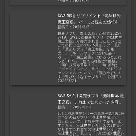
公開日：2026/4/4
SW2.5最新サプリメント『泡沫世界
魔王宮殿』 バーっと読んだ感想を交
投稿日：2026/3/21
えて紹介します！！
最新サプリ『魔王宮殿』が発売2026年
3/19、SW2.5の最新サプリ『泡沫世界
魔王宮殿』が発売されましたというこ
とで今回はこのSW2.5最新サプ... 見出
し「最新サプリ『魔王宮殿』が発
売！」「ルールブックIだけで遊べ
る！」「『魔王宮殿』はゆるっとふわ
っとTRPG」「使える種族は6種類」
「面白技能も登場！？」「遊ぶ時は
『ヴァイスシティ』風？」「ソドワフ
ァンフェスについて」「読みやすい！
すぐ遊びたくなるサプリ！」 公開日：
2026/3/21
SW2.5の3月発売サプリ『泡沫世界 魔
王宮殿』 これまでにわかった内容を
投稿日：2026/3/16
予想を交えて紹介
3月に泡沫世界シリーズ最新作3/19に発
売予定の新サプリ『泡沫世界魔王宮
殿』について、予想を交えて紹介しま
すこちら、泡沫世界シリーズの3作目と
なりますこれまでの泡沫世界シリーズ
泡沫世界シ... 見出し「3月に泡沫世界シ