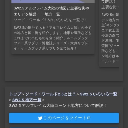
て解説！
主要な街・エ
SW2.5 アルフレイム大陸の地図と主要な街や
エリアを解説！！ 地方一覧
SW2.5の舞台
ソード・ワールド2.5のいろいろを一覧で！
デン地方の国・
主"キングスレイ
SW2.5の舞台である「アルフレイム大陸」の全て
ニア女王国、"草
の地方と国・街を紹介します。地形や遺跡なども
停滞の森"フレジ
これまでに出たものを全て紹介。ルールブック・
ド湖国、"鉄の防
ツアー系サプリ・博物誌シリーズ・大判リプレ
蛮国"ジャーメ
イ・ゲームブック系サプリを全て紹介！
跡などもこれま
ン地方はルール
ール・ドーデン
トップ
>
ソード・ワールド2.5とは？
>
SW2.5 いろいろ一覧
>
SW2.5 地方一覧
>
SW2.5 アルフレイム大陸ゴーント地方について解説！
このページをツイート