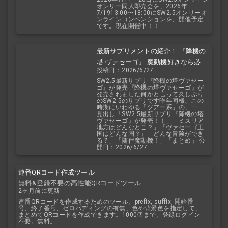
オンリー同人即売会を、2026年
7/1913:00〜18:00にSW2.5オンリーオ
ンラインコンベンションを、開催予定
です。現在開催中！！
最新サプリメントの紹介！ 『降機の
塔 ヴァセーゴ』 魔動機好きなら必
投稿日：2026/6/27
見！ 随伴魔動機と旅に出よう！
SW2.5最新サプリ『降機の塔ヴァセー
ゴ』が発売『降機の塔ヴァセーゴ』が
発売されました何かと言って久しぶり
のSW2.5のサプリです昨年同様、この
時期にいわゆる「ツアー系」の、一...
見出し「SW2.5最新サプリ『降機の塔
ヴァセーゴ』が発売！！」「ミスリア
地方はどんなとこ？」「ヴァセーゴ王
国はどんな国？」「どんな冒険ができ
る？」「随伴魔動機！」「まとめ」 公
開日：2026/6/27
連番QRコード作成ツール
無料&登録不要の高性能QRコードツール
2ヶ月前に更新
連番QRコードを作成するためのツール。prefix, suffix, 開始番
号、終了番号、ゼロパディングの有無、色や背景色を指定して、
まとめてQRコードを作成できます。1000個まで。登録ログイン
不要。無料。