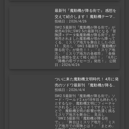
最新刊『魔動機が降る街で』 感想を
交えて紹介します！ 魔動機テーマの
投稿日：2026/4/26
小説！ おもしろいデータも多数！
SW2.5最新刊『魔動機が降る街で』が
発売4/20にSW2.5の最新刊となる『冒
険譚＋データ集魔動機が降る街で』が
発売されました魔動機が塔から降って
くる、ミスリア地方を舞台とした小説
11... 見出し「SW2.5最新刊『魔動機が
降る街で』が発売！！」「ミスリア地
方」「ミスリア地方の各都市」「各物
語を感想を交えて軽く紹介！」「6月に
『降機の塔ヴァセーゴ』発売！」 公開
日：2026/4/26
ついに来た魔動機文明時代！ 4月に発
売のソドワ最新刊 『魔動機が降る街
投稿日：2026/4/4
で』 紹介・予想・考察！
SW2.5最新刊『魔動機が降る街で』ソ
ード・ワールド2.xが18年目も終わろう
とするなか、魔動機文明にフィーチャ
ーされることになりそうですというこ
とで、魔動機文明の影響が色濃く残る
ミスリア地方を舞台に... 見出し
「SW2.5最新刊『魔動機が降る街
で』」「舞台はミスリア地方」「ミス
リア地方での冒険とは？」「まとめ」