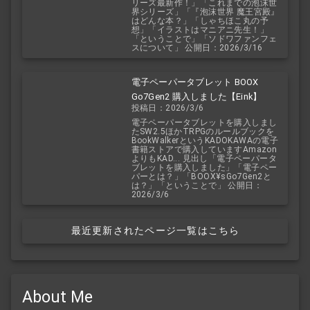
リーズ最新作！」「これまでの泡沫世
界シリーズ」「『泡沫世界 魔王宮殿』
はどんな本？」「しゃちほこ丸の予
想」「イラストはマニアニ先生！」
「ということで」「ソドワファンフェ
スについて」 公開日：2026/3/16
電子ペーパータブレット BOOX
Go7Gen2 購入しました【Eink】
投稿日：2026/3/6
電子ペーパータブレットを購入しまし
たSW2.5ほかTRPGのルールブックを
BookWalkerというKADOKAWAの電子
書籍ストアで購入していますAmazon
よりもKAD... 見出し「電子ペーパータ
ブレットを購入しました」「電子ペー
パーとは？」「BOOX¥sGo7Gen2と
は？」「ということで」 公開日：
2026/3/6
最近更新されたページ一覧はこちら
About Me