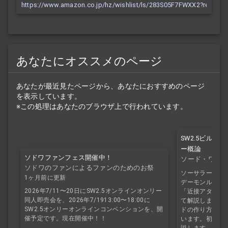
https://www.amazon.co.jp/hz/wishlist/ls/283S05F7FWXX2?ref_=wl
あなたにオススメのページ
あなたが最近見たページから、あなたにおすすめのページ
を表示しています。
※この処理はあなたのブラウザ上で行われています。
SW2.5ビルド
ー概論
ソドワファンフェス開催中！
ソード・ワール
ソドワのファンによるファンのためのお祭
ソーサラー・フ
り！
1ヶ月前に更新
デーモンルーラ
2026年7/11〜20日にSW2.5オンラインオンリー
「近接アタッカ
同人即売会を、2026年7/1913:00〜18:00に
て解説します。S
SW2.5オンリーオンラインコンベンションを、開
ドの作り方を初
催予定です。現在開催中！！
います。初期作