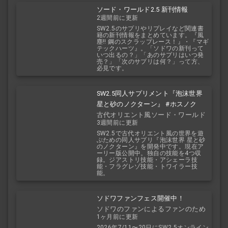
ソード・ワールド2.5 新刊情報
2週間前に更新
SW2.5のサプリやリプレイなど関連書
籍の新刊情報をまとめています。『風
塵!! 鋼のスクラップレース！』・『マギ
テックハーツ』。「ソドワの新刊って
いつ出るの？」「あのサプリはいつ発
売？」「次のサプリは何？」って方、
必見です。
SW2.5同人サプリメント『泡沫世界
星と砂のノクターン』 #ホスノク
古代オリエント風ソード・ワールド
3週間前に更新
2.5
SW2.5で古代オリエント風の世界を遊
ぶための同人サプリ『泡沫世界 星と砂
のノクターン』を開発中です。現在ア
ーリー版公開中。独自の技能を4つ収
録。ジアストリ技能・アシェーラ技
能・フラグレゾ技能・トワイラー技
能。
ソドワファンフェス開催中！
ソドワのファンによるファンのため
1ヶ月前に更新
のお祭り！
2026年7/11〜20日にSW2.5オンライン