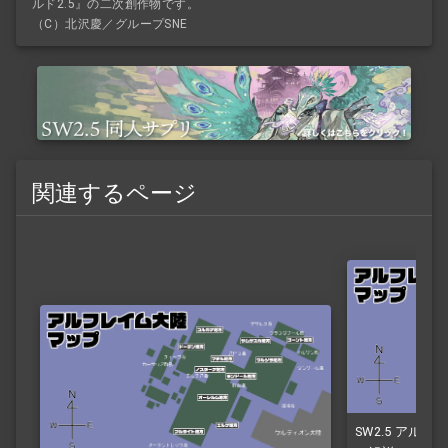
ルド2.5』の二次創作物です。
（C）北沢慶／グループSNE
関連するページ
SW2.5 アル