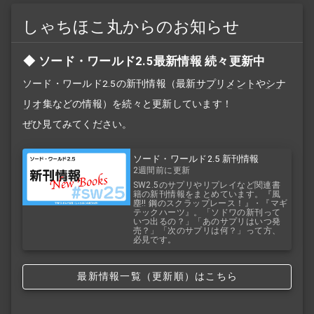
しゃちほこ丸からのお知らせ
ソード・ワールド2.5最新情報 続々更新中
ソード・ワールド2.5の新刊情報（最新
サプリメント
や
シナ
リオ
集などの情報）を続々と更新しています！
ぜひ見てみてください。
ソード・ワールド2.5 新刊情報
2週間前に更新
SW2.5のサプリやリプレイなど関連書
籍の新刊情報をまとめています。『風
塵!! 鋼のスクラップレース！』・『マギ
テックハーツ』。「ソドワの新刊って
いつ出るの？」「あのサプリはいつ発
売？」「次のサプリは何？」って方、
必見です。
最新情報一覧（更新順）はこちら