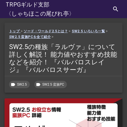
TRPGギルド支部
〈しゃちほこの尾びれ亭〉
トップ
>
ソード・ワールド2.5とは？
>
SW2.5 いろいろ一覧
>
SW2.5 蛮族PCを全て紹介
>
SW2.5の種族「ラルヴァ」について
詳しく解説！ 能力値やおすすめ技能
などを紹介！ 『バルバロスレイ
ジ』『バルバロスサーガ』
SW2.5
SW2.5 蛮族PC