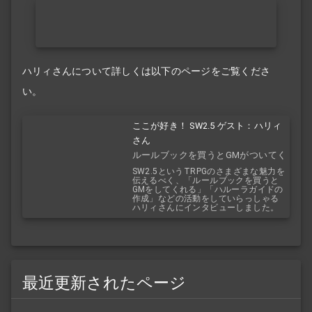
ハリィさんについて詳しくは以下のページをご覧くださ
い。
ここが好き！ SW2.5 ゲスト：ハリィ
さん
ルールブックを買うとGMがついてく
る！？
SW2.5というTRPGのさまざまな魅力を
伝えるべく、「ルールブックを買うと
GMをしてくれる」「ハルーラガイドの
作成」などの活動をしていらっしゃる
ハリィさんにインタビューしました。
最近更新されたページ