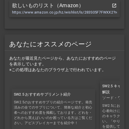
欲しいものリスト（Amazon）
https://www.amazon.co.jp/hz/wishlist/ls/283S05F7FWXX2?ref_=wl
あなたにオススメのページ
あなたが最近見たページから、あなたにおすすめのページ
を表示しています。
※この処理はあなたのブラウザ上で行われています。
SW2.5 キャ
解説
SW2.5 おすすめサプリメント紹介
ソード・ワール
SW2.5のおすすめサプリの紹介ページです。発売
SW2.5におけ
済みの全てのサプリについて、簡単な紹介と初心
心者向けにわか
者へのおすすめ度を掲載しております。どれを・
のキャラクター
どれから買えばいいのか困っている方はご覧くだ
い。「やりたい
さい。アビスブレイカーまでを紹介中！
を提供していき