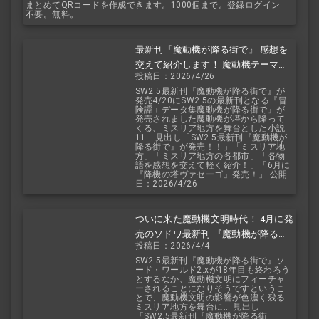
まとめてQRコードを作成できます。1000個まで。登録ログイン
不要。無料。
最新刊『魔動機が降る街で』 感想を
交えて紹介します！ 魔動機テーマの
投稿日：2026/4/26
小説！ おもしろいデータも多数！
SW2.5最新刊『魔動機が降る街で』が
発売4/20にSW2.5の最新刊となる『冒
険譚＋データ集魔動機が降る街で』が
発売されました魔動機が塔から降って
くる、ミスリア地方を舞台とした小説
11... 見出し「SW2.5最新刊『魔動機が
降る街で』が発売！！」「ミスリア地
方」「ミスリア地方の各都市」「各物
語を感想を交えて軽く紹介！」「6月に
『降機の塔ヴァセーゴ』発売！」 公開
日：2026/4/26
ついに来た魔動機文明時代！ 4月に発
売のソドワ最新刊 『魔動機が降る街
投稿日：2026/4/4
で』 紹介・予想・考察！
SW2.5最新刊『魔動機が降る街で』ソ
ード・ワールド2.xが18年目も終わろう
とするなか、魔動機文明にフィーチャ
ーされることになりそうですというこ
とで、魔動機文明の影響が色濃く残る
ミスリア地方を舞台に... 見出し
「SW2.5最新刊『魔動機が降る街