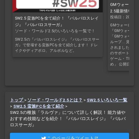
GMウォーロック
2.5最新情報
投稿日：2024/7
SW2.5 蛮族PCを全て紹介！ 『バルバロスレイ
ジ』『バルバロスサーガ』
GMウォーロックv
ソード・ワールド2.5のいろいろを一覧で！
『GMウォーロッ
「GMウォーロッ
SW2.5の『バルバロスレイジ』『バルバロスサー
ループ... 見出
ガ』で登場する蛮族PCを全て紹介します！ ドレ
されました！」「
イクやディアボロ、アルボルなど。
のサポートも！
ゲーム・TRP
め」 公開日：7/
トップ
>
ソード・ワールド2.5とは？
>
SW2.5 いろいろ一覧
>
SW2.5 蛮族PCを全て紹介
>
SW2.5の種族「ラルヴァ」について詳しく解説！ 能力値や
おすすめ技能などを紹介！ 『バルバロスレイジ』『バルバ
ロスサーガ』
このページをツイート