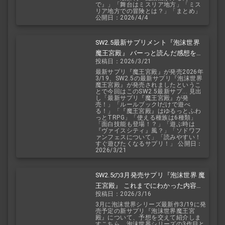
で』」「舞台はミスリア地方」「ミス
リア地方での冒険とは？」「まとめ」
公開日：2026/4/4
SW2.5最新サプリメント『泡沫世界
魔王宮殿』 バーっと読んだ感想を交
投稿日：2026/3/21
えて紹介します！！
最新サプリ『魔王宮殿』が発売2026年
3/19、SW2.5の最新サプリ『泡沫世界
魔王宮殿』が発売されましたというこ
とで今回はこのSW2.5最新サプ... 見出
し「最新サプリ『魔王宮殿』が発
売！」「ルールブックIだけで遊べ
る！」「『魔王宮殿』はゆるっとふわ
っとTRPG」「使える種族は6種類」
「面白技能も登場！？」「遊ぶ時は
『ヴァイスシティ』風？」「ソドワフ
ァンフェスについて」「読みやすい！
すぐ遊びたくなるサプリ！」 公開日：
2026/3/21
SW2.5の3月発売サプリ『泡沫世界 魔
王宮殿』 これまでにわかった内容を
投稿日：2026/3/16
予想を交えて紹介
3月に泡沫世界シリーズ最新作3/19に発
売予定の新サプリ『泡沫世界魔王宮
殿』について、予想を交えて紹介しま
すこちら、泡沫世界シリーズの3作目と