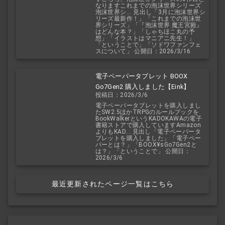
なりますこれまでの泡沫世界シリーズ
泡沫世界シ... 見出し「3月に泡沫世界シ
リーズ最新作！」「これまでの泡沫世
界シリーズ」「『泡沫世界 魔王宮殿』
はどんな本？」「しゃちほこ丸の予
想」「イラストはマニアニ先生！」
「ということで」「ソドワファンフェ
スについて」 公開日：2026/3/16
電子ペーパータブレット BOOX
Go7Gen2 購入しました【Eink】
投稿日：2026/3/6
電子ペーパータブレットを購入しまし
たSW2.5ほかTRPGのルールブックを
BookWalkerというKADOKAWAの電子
書籍ストアで購入していますAmazon
よりもKAD... 見出し「電子ペーパータ
ブレットを購入しました」「電子ペー
パーとは？」「BOOX¥sGo7Gen2と
は？」「ということで」 公開日：
2026/3/6
最近更新されたページ一覧はこちら