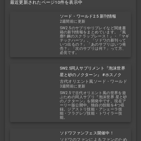
最近更新されたページ10件を表示中
ソード・ワールド2.5 新刊情報
2週間前に更新
SW2.5のサプリやリプレイなど関連書
籍の新刊情報をまとめています。『風
塵!! 鋼のスクラップレース！』・『マギ
テックハーツ』。「ソドワの新刊って
いつ出るの？」「あのサプリはいつ発
売？」「次のサプリは何？」って方、
必見です。
SW2.5同人サプリメント『泡沫世界
星と砂のノクターン』 #ホスノク
古代オリエント風ソード・ワールド
3週間前に更新
2.5
SW2.5で古代オリエント風の世界を遊
ぶための同人サプリ『泡沫世界 星と砂
のノクターン』を開発中です。現在ア
ーリー版公開中。独自の技能を4つ収
録。ジアストリ技能・アシェーラ技
能・フラグレゾ技能・トワイラー技
能。
ソドワファンフェス開催中！
ソドワのファンによるファンのため