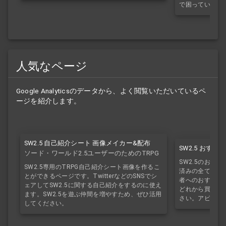
で困っている方
人気なページ
Google Analyticsのデータから、よく閲覧いただいているペ
ージを紹介します。
SW2.5 自己紹介シート 画像メイカー&配布
SW2.5 おす
ソード・ワールド2.5ユーザーのためのTRPG
SW2.5のおす
自己紹介シート
SW2.5専用のTRPG自己紹介シート画像を作るこ
済みの全てのサ
とができるページです。TwitterなどのSNSでシ
者へのおすすめ
ェアしてSW2.5に関する自己紹介をするのに使え
どれから買えば
ます。SW2.5を遊ぶ仲間を増やすため、ぜひ活用
さい。アビスブ
してください。