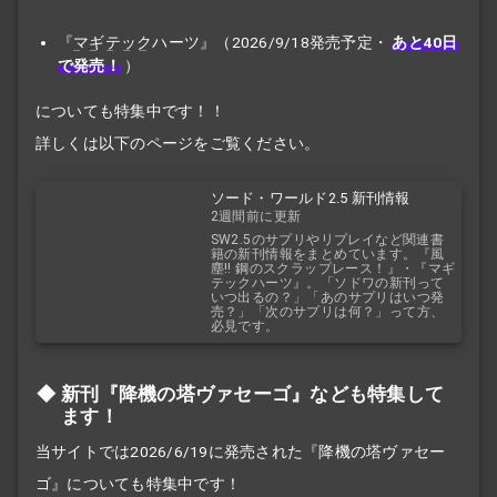
『
マギテック
ハーツ』（2026/9/18発売予定・
あと40日
で発売！
）
についても特集中です！！
詳しくは以下のページをご覧ください。
ソード・ワールド2.5 新刊情報
2週間前に更新
SW2.5のサプリやリプレイなど関連書
籍の新刊情報をまとめています。『風
塵!! 鋼のスクラップレース！』・『マギ
テックハーツ』。「ソドワの新刊って
いつ出るの？」「あのサプリはいつ発
売？」「次のサプリは何？」って方、
必見です。
新刊『降機の塔ヴァセーゴ』なども特集して
ます！
当サイトでは2026/6/19に発売された『降機の塔ヴァセー
ゴ』についても特集中です！