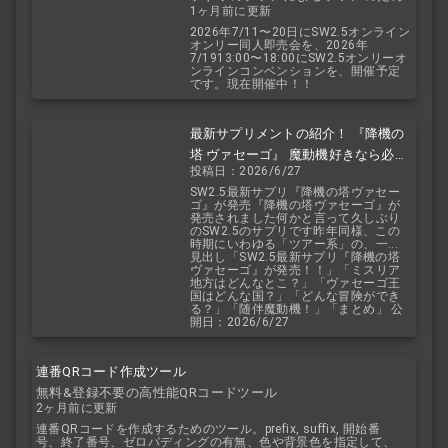
1ヶ月前に更新
のお祭り！
2026年7/11〜20日にSW2.5オンライン
オンリー同人即売会を、2026年
7/1913:00〜18:00にSW2.5オンリーオ
ンラインコンベンションを、開催予定
です。現在開催中！！
最新サプリメントの紹介！ 『降機の
塔 ヴァセーゴ』 魔動機好きなら必
投稿日：2026/6/27
見！ 随伴魔動機と旅に出よう！
SW2.5最新サプリ『降機の塔ヴァセー
ゴ』が発売『降機の塔ヴァセーゴ』が
発売されました何かと言って久しぶり
のSW2.5のサプリです昨年同様、この
時期にいわゆる「ツアー系」の、一...
見出し「SW2.5最新サプリ『降機の塔
ヴァセーゴ』が発売！！」「ミスリア
地方はどんなとこ？」「ヴァセーゴ王
国はどんな国？」「どんな冒険ができ
る？」「随伴魔動機！」「まとめ」 公
開日：2026/6/27
連番QRコード作成ツール
無料&登録不要の高性能QRコードツール
2ヶ月前に更新
連番QRコードを作成するためのツール。prefix, suffix, 開始番
号、終了番号、ゼロパディングの有無、色や背景色を指定して、