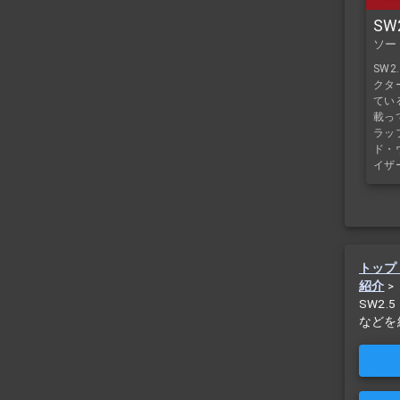
SW
ソー
SW
クタ
てい
載っ
ラッ
ド・
イザ
トップ
紹介
>
SW2
などを