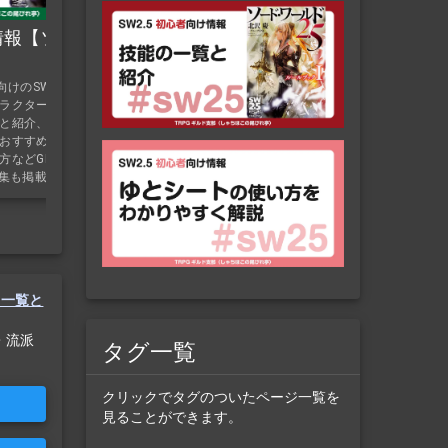
介！
詳しく解説。グラップラー技能は前衛/戦士系系の
技能。グラップラー技能を使う拳闘士におすすめ
け情報【ソドワ初
のビルドや、グラップラー技能におすすめの種
族、おすすめの流派を紹介します。グラップラー
の特徴：パンチやキック、投げなどの技を使い、
向けのSW2.5情報をま
手数を武器に戦う拳闘士。防具はほとんどつけら
ラクタービルドの作
れない。
と紹介、一緒に遊ぶ
おすすめサプリの紹
方などGM向けの情報
ク集も掲載。
の一覧と
・流派
タグ一覧
クリックでタグのついたページ一覧を
見ることができます。