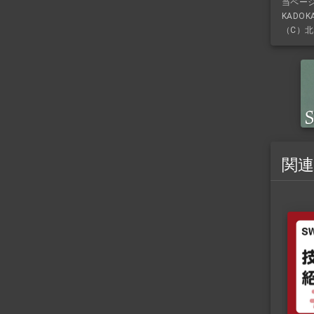
当ペー
KADO
（C）北
関