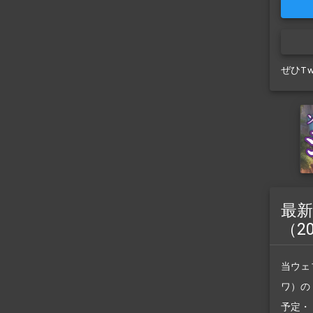
ぜひT
最新
（2
当ウェ
ワ）の
予定・