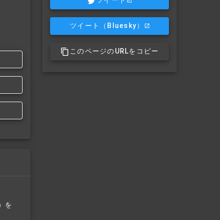
ツイート
ツイート
（Bluesky）
このページのURLをコピー
）を