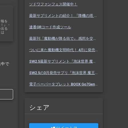
ソドワファンフェス開催中！
最新サプリメントの紹介！ 『降機の塔 ヴァセーゴ』 魔動機好きなら必見！ 随伴魔動機と旅に出よう！
情報を
ス！』・
連番QRコード作成ツール
つ出る
リは
最新刊『魔動機が降る街で』 感想を交えて紹介します！ 魔動機テーマの小説！ おもしろいデータも多数！
ついに来た魔動機文明時代！ 4月に発売のソドワ最新刊 『魔動機が降る街で』 紹介・予想・考察！
SW2.5最新サプリメント『泡沫世界 魔王宮殿』 バーっと読んだ感想を交えて紹介します！！
集中で
SW2.5の3月発売サプリ『泡沫世界 魔王宮殿』 これまでにわかった内容を予想を交えて紹介
電子ペーパータブレット BOOX Go7Gen2 購入しました【Eink】
シェア