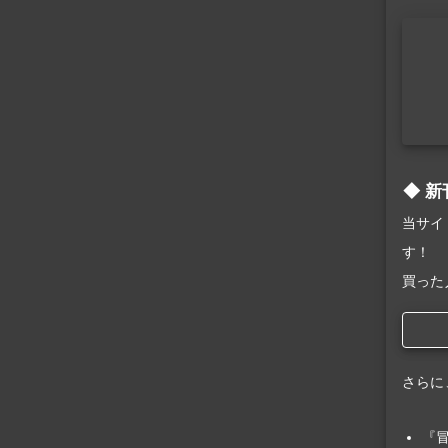
新
当サイ
す！
買った
さらに
『