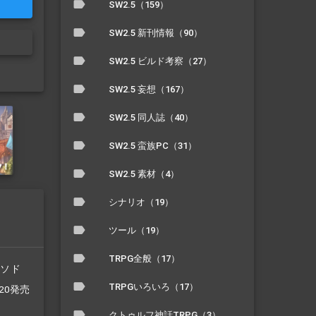
SW2.5（159）
SW2.5 新刊情報（90）
SW2.5 ビルド考察（27）
SW2.5 妄想（167）
SW2.5 同人誌（40）
SW2.5 蛮族PC（31）
SW2.5 素材（4）
シナリオ（19）
ツール（19）
TRPG全般（17）
/ソド
TRPGいろいろ（17）
/20発売
クトゥルフ神話TRPG（3）