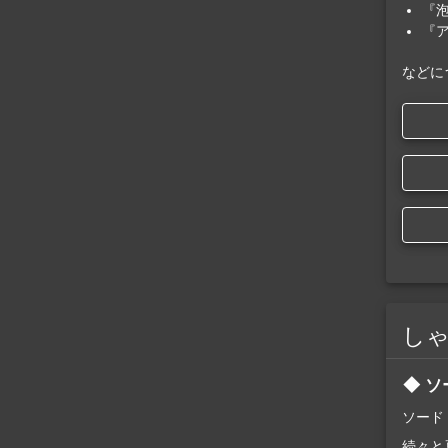
『
『
などに
し
ソ
ソード
続々と