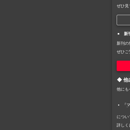
ぜひ見
新
新刊の
ぜひご
他
他にも
『
につい
詳しく