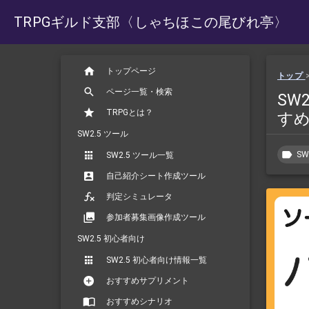
TRPGギルド支部
〈しゃちほこの尾びれ亭〉
トップページ
トップ
ページ一覧・検索
SW
TRPGとは？
す
SW2.5 ツール
SW
SW2.5 ツール一覧
自己紹介シート作成ツール
判定シミュレータ
参加者募集画像作成ツール
SW2.5 初心者向け
SW2.5 初心者向け情報一覧
おすすめサプリメント
おすすめシナリオ