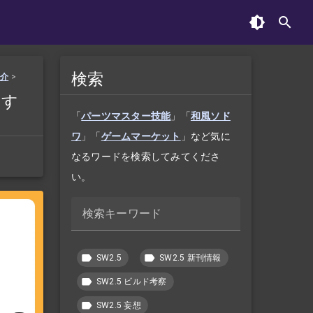
検索
紹介
>
おす
！
「
パーツマスター技能
」「
和風ソド
ワ
」「
ゲームマーケット
」など気に
なるワードを検索してみてくださ
い。
検索キーワード
SW2.5
SW2.5 新刊情報
SW2.5 ビルド考察
SW2.5 妄想