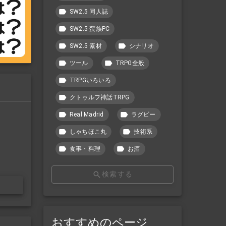
SW2.5 同人誌
SW2.5 蛮族PC
SW2.5 素材
シナリオ
ツール
TRPG全般
TRPGいろいろ
クトゥルフ神話TRPG
Real Madrid
ラグビー
しゃちほこ丸
技術系
食事・料理
お酒
検索する
おすすめのページ