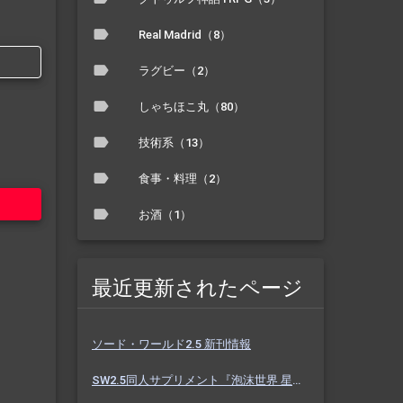
Real Madrid（8）
ラグビー（2）
しゃちほこ丸（80）
技術系（13）
食事・料理（2）
お酒（1）
最近更新されたページ
ソード・ワールド2.5 新刊情報
SW2.5同人サプリメント『泡沫世界 星と砂のノクターン』 #ホスノク