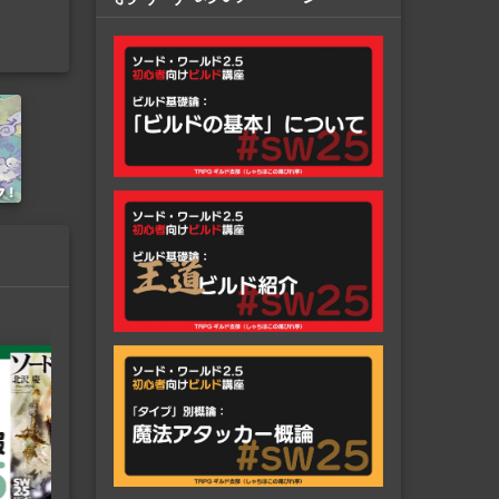
社
SW2.5「グラップラー技能」につ
いて詳しく解説！ おすすめビルド
やおすすめ種族・流派などを紹
SW2.5に登場する「グラップラー技能」について