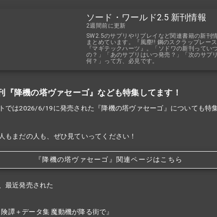
ソード・ワールド2.5 新刊情報
2週間前に更新
SW2.5のサプリやリプレイなど関連書籍の新刊
まとめています。『風塵!! 鋼のスクラップレー
『マギテックハーツ』。「ソドワの新刊ってい
の？」「あのサプリはいつ発売？」「次のサプ
何？」って方、必見です。
刊『降機の塔ヴァセーゴ』なども特集してます！
トでは2026/6/19に発売された『降機の塔ヴァセーゴ』についても特
人もまだの人も、ぜひ見ていってください！
『降機の塔ヴァセーゴ』関連ページはこちら
、最近発売された
冒険譚＋データ集 魔動機が降る街で』