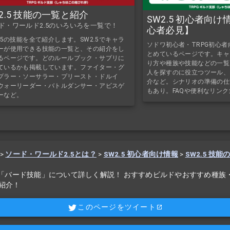
2.5 技能の一覧と紹介
SW2.5 初心者向
ド・ワールド2.5のいろいろを一覧で！
心者必見】
2.5の技能を全て紹介します。SW2.5でキャラ
ソドワ初心者・TRPG初心者
ーが使用できる技能の一覧と、その紹介をし
とめているページです。キャ
るページです。どのルールブック・サプリに
り方や種族や技能などの一覧
ているかも掲載しています。ファイター・グ
人を探すのに役立つツール、
プラー・ソーサラー・プリースト・ドルイ
介など。シナリオの準備の仕
ウォーリーダー・バトルダンサー・アビスゲ
もあり。FAQや便利なリン
ーなど。
>
ソード・ワールド2.5とは？
>
SW2.5 初心者向け情報
>
SW2.5 技能
.5「バード技能」について詳しく解説！ おすすめビルドやおすすめ種族
紹介！
このページをツイート