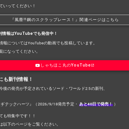
ていってください！
『風塵!!
鋼のスクラップレース！』関連ページはこちら
刊情報はYouTubeでも発信中！
情報についてはYouTubeの動画でも投稿しています。
覧になってください。
しゃちほこ丸のYouTube
にも新刊情報！
今後の発売が予定されているソード・ワールド2.5の新刊、
マギテック
ハーツ』（2026/9/18発売予定・
あと40日で発売！
）
ても特集中です！！
は以下のページをご覧ください。