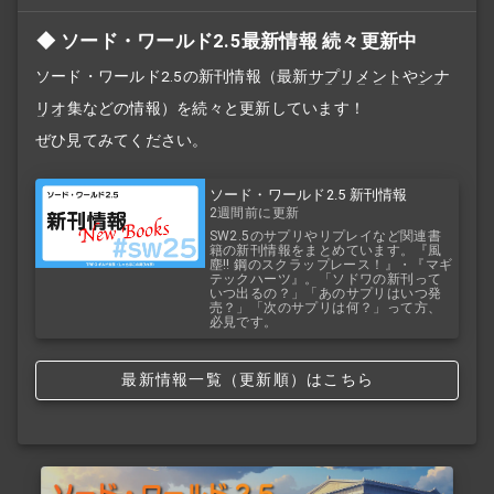
ソード・ワールド2.5最新情報 続々更新中
ソード・ワールド2.5の新刊情報（最新
サプリメント
や
シナ
リオ
集などの情報）を続々と更新しています！
ぜひ見てみてください。
ソード・ワールド2.5 新刊情報
2週間前に更新
SW2.5のサプリやリプレイなど関連書
籍の新刊情報をまとめています。『風
塵!! 鋼のスクラップレース！』・『マギ
テックハーツ』。「ソドワの新刊って
いつ出るの？」「あのサプリはいつ発
売？」「次のサプリは何？」って方、
必見です。
最新情報一覧（更新順）はこちら