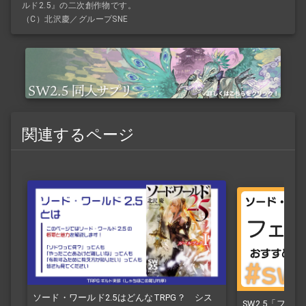
ルド2.5』の二次創作物です。
（C）北沢慶／グループSNE
関連するページ
ソード・ワールド2.5はどんなTRPG？ シス
SW2.5「フ