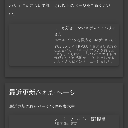
ハリィさんについて詳しくは以下のページをご覧くださ
い。
ここが好き！ SW2.5 ゲスト：ハリィ
さん
ルールブックを買うとGMがついてく
る！？
SW2.5というTRPGのさまざまな魅力を
伝えるべく、「ルールブックを買うと
GMをしてくれる」「ハルーラガイドの
作成」などの活動をしていらっしゃる
ハリィさんにインタビューしました。
最近更新されたページ
最近更新されたページ10件を表示中
ソード・ワールド2.5 新刊情報
2週間前に更新