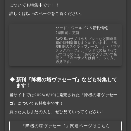
についても特集中です！！
詳しくは以下のページをご覧ください。
ソード・ワールド2.5 新刊情報
2週間前に更新
SW2.5のサプリやリプレイなど関連書
籍の新刊情報をまとめています。『風
塵!! 鋼のスクラップレース！』・『マギ
テックハーツ』。「ソドワの新刊って
いつ出るの？」「あのサプリはいつ発
売？」「次のサプリは何？」って方、
必見です。
新刊『降機の塔ヴァセーゴ』なども特集して
ます！
当サイトでは2026/6/19に発売された『降機の塔ヴァセー
ゴ』についても特集中です！
買った人もまだの人も、ぜひ見ていってください！
『降機の塔ヴァセーゴ』関連ページはこちら