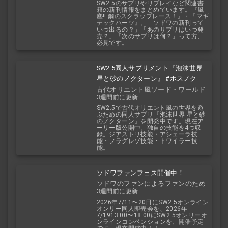
SW2.5のサプリやリプレイなど関連書
籍の新刊情報をまとめています。『風
塵!! 鋼のスクラップレース！』・『マギ
テックハーツ』。「ソドワの新刊って
いつ出るの？」「あのサプリはいつ発
売？」「次のサプリは何？」って方、
必見です。
SW2.5同人サプリメント『泡沫世界
星と砂のノクターン』 #ホスノク
古代オリエント風ソード・ワールド
3週間前に更新
2.5
SW2.5で古代オリエント風の世界を遊
ぶための同人サプリ『泡沫世界 星と砂
のノクターン』を開発中です。現在ア
ーリー版公開中。独自の技能を4つ収
録。ジアストリ技能・アシェーラ技
能・フラグレゾ技能・トワイラー技
能。
ソドワファンフェス開催中！
ソドワのファンによるファンのため
3週間前に更新
のお祭り！
2026年7/11〜20日にSW2.5オンライン
オンリー同人即売会を、2026年
7/1913:00〜18:00にSW2.5オンリーオ
ンラインコンベンションを、開催予定