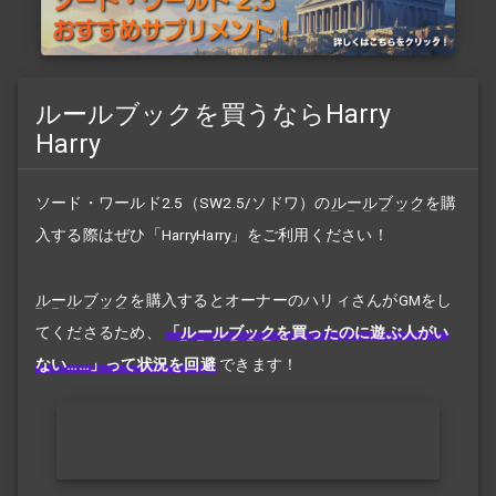
ルールブックを買うならHarry
Harry
ソード・ワールド2.5（SW2.5/ソドワ）の
ルールブック
を購
入する際はぜひ「HarryHarry」をご利用ください！
ルールブック
を購入するとオーナーのハリィさんがGMをし
てくださるため、
「
ルールブック
を買ったのに遊ぶ人がい
ない……」って状況を回避
できます！