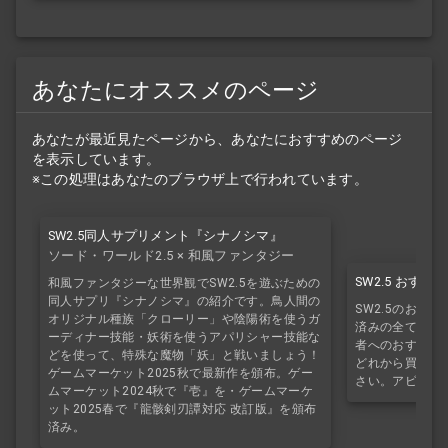
あなたにオススメのページ
あなたが最近見たページから、あなたにおすすめのページ
を表示しています。
※この処理はあなたのブラウザ上で行われています。
SW2.5同人サプリメント『シナノシマ』
ソード・ワールド2.5 × 和風ファンタジー
SW2.5 おす
和風ファンタジーな世界観でSW2.5を遊ぶための
同人サプリ『シナノシマ』の紹介です。鳥人間の
SW2.5のおす
オリジナル種族「クローリー」や陰陽術を使うガ
済みの全てのサ
ーディナー技能・妖術を使うアパリシャー技能な
者へのおすすめ
どを使って、特殊な魔物「妖」と戦いましょう！
どれから買えば
ゲームマーケット2025秋で最新作を頒布。ゲー
さい。アビスブ
ムマーケット2024秋で『壱』を・ゲームマーケ
ット2025春で『龍骸剣刃譚対応 改訂版』を頒布
済み。