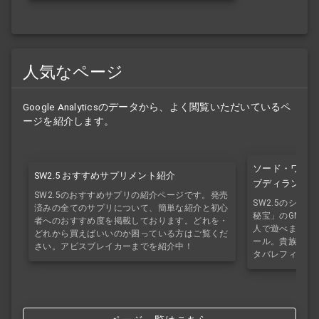
人気なページ
Google Analyticsのデータから、よく閲覧いただいているペ
ージを紹介します。
ソード・ワール
SW2.5 おすすめサプリメント紹介
ブディランガの
SW2.5のおすすめサプリの紹介ページです。発売
SW2.5のシナ
済みの全てのサプリについて、簡単な紹介と初心
秘宝」のGMレス
者へのおすすめ度を掲載しております。どれを・
人で遊べます。
どれから買えばいいのか困っている方はご覧くだ
ール。貴族の持
さい。アビスブレイカーまでを紹介中！
タバレフィルタ