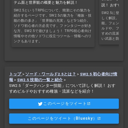
テム面と世界観の概要と魅力を解説！
説！ おすすめ
SW2.5というTRPGについて、簡潔にその魅力を
どを紹介！
SW2.5に登場
紹介するページです。SW2.5の魅力を「種族・技
しく解説。フェ
能の数の多さ」「世界観の充実」など5つ紹介。
能。フェンサー
ソドワ初心者の方必見です。ファンタジーが好き
ルドや、フェン
な方、SW2.5で遊びましょう！ TRPG初心者向け
すめの流派を紹
情報やその他ソドワに役立つツール・情報へのリ
い武器と防具を
ンクもあります。
トップ
>
ソード・ワールド2.5とは？
>
SW2.5 初心者向け情
報
>
SW2.5 技能の一覧と紹介
>
SW2.5「ダークハンター技能」について詳しく解説！ おす
すめビルドやおすすめ種族・流派などを紹介！
このページをツイート
このページをツイート
（Bluesky）