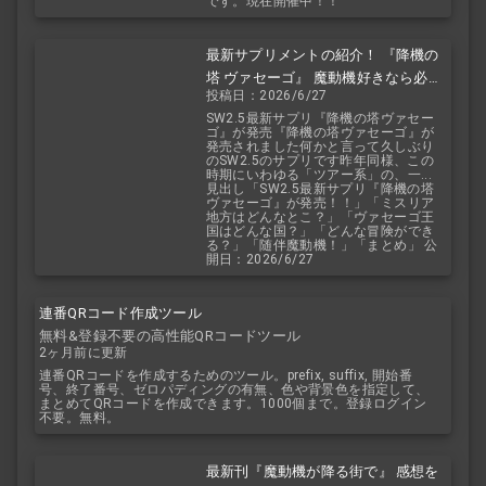
です。現在開催中！！
最新サプリメントの紹介！ 『降機の
塔 ヴァセーゴ』 魔動機好きなら必
投稿日：2026/6/27
見！ 随伴魔動機と旅に出よう！
SW2.5最新サプリ『降機の塔ヴァセー
ゴ』が発売『降機の塔ヴァセーゴ』が
発売されました何かと言って久しぶり
のSW2.5のサプリです昨年同様、この
時期にいわゆる「ツアー系」の、一...
見出し「SW2.5最新サプリ『降機の塔
ヴァセーゴ』が発売！！」「ミスリア
地方はどんなとこ？」「ヴァセーゴ王
国はどんな国？」「どんな冒険ができ
る？」「随伴魔動機！」「まとめ」 公
開日：2026/6/27
連番QRコード作成ツール
無料&登録不要の高性能QRコードツール
2ヶ月前に更新
連番QRコードを作成するためのツール。prefix, suffix, 開始番
号、終了番号、ゼロパディングの有無、色や背景色を指定して、
まとめてQRコードを作成できます。1000個まで。登録ログイン
不要。無料。
最新刊『魔動機が降る街で』 感想を