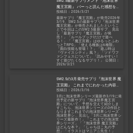
SW2.5最新サプリメント『泡沫世界
魔王宮殿』 バーっと読んだ感想を交
投稿日：2026/3/21
えて紹介します！！
最新サプリ『魔王宮殿』が発売2026年
3/19、SW2.5の最新サプリ『泡沫世界
魔王宮殿』が発売されましたというこ
とで今回はこのSW2.5最新サプ... 見出
し「最新サプリ『魔王宮殿』が発
売！」「ルールブックIだけで遊べ
る！」「『魔王宮殿』はゆるっとふわ
っとTRPG」「使える種族は6種類」
「面白技能も登場！？」「遊ぶ時は
『ヴァイスシティ』風？」「ソドワフ
ァンフェスについて」「読みやすい！
すぐ遊びたくなるサプリ！」 公開日：
2026/3/21
SW2.5の3月発売サプリ『泡沫世界 魔
王宮殿』 これまでにわかった内容を
投稿日：2026/3/16
予想を交えて紹介
3月に泡沫世界シリーズ最新作3/19に発
売予定の新サプリ『泡沫世界魔王宮
殿』について、予想を交えて紹介しま
すこちら、泡沫世界シリーズの3作目と
なりますこれまでの泡沫世界シリーズ
泡沫世界シ... 見出し「3月に泡沫世界シ
リーズ最新作！」「これまでの泡沫世
界シリーズ」「『泡沫世界 魔王宮殿』
はどんな本？」「しゃちほこ丸の予
想」「イラストはマニアニ先生！」