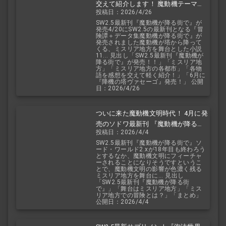
交えて紹介します！ 魔動機テーマの
投稿日：2026/4/26
小説！ おもしろいデータも多数！
SW2.5最新刊『魔動機が降る街で』が
発売4/20にSW2.5の最新刊となる『冒
険譚＋データ集魔動機が降る街で』が
発売されました魔動機が塔から降って
くる、ミスリア地方を舞台とした小説
11... 見出し「SW2.5最新刊『魔動機が
降る街で』が発売！！」「ミスリア地
方」「ミスリア地方の各都市」「各物
語を感想を交えて軽く紹介！」「6月に
『降機の塔ヴァセーゴ』発売！」 公開
日：2026/4/26
ついに来た魔動機文明時代！ 4月に発
売のソドワ最新刊 『魔動機が降る街
投稿日：2026/4/4
で』 紹介・予想・考察！
SW2.5最新刊『魔動機が降る街で』ソ
ード・ワールド2.xが18年目も終わろう
とするなか、魔動機文明にフィーチャ
ーされることになりそうですというこ
とで、魔動機文明の影響が色濃く残る
ミスリア地方を舞台に... 見出し
「SW2.5最新刊『魔動機が降る街
で』」「舞台はミスリア地方」「ミス
リア地方での冒険とは？」「まとめ」
公開日：2026/4/4