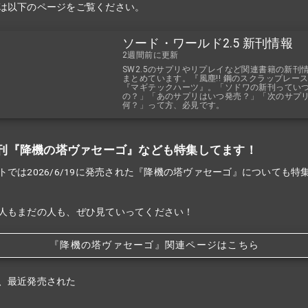
は以下のページをご覧ください。
ソード・ワールド2.5 新刊情報
2週間前に更新
SW2.5のサプリやリプレイなど関連書籍の新刊
まとめています。『風塵!! 鋼のスクラップレー
『マギテックハーツ』。「ソドワの新刊ってい
の？」「あのサプリはいつ発売？」「次のサプ
何？」って方、必見です。
刊『降機の塔ヴァセーゴ』なども特集してます！
トでは2026/6/19に発売された『降機の塔ヴァセーゴ』についても特
人もまだの人も、ぜひ見ていってください！
『降機の塔ヴァセーゴ』関連ページはこちら
、最近発売された