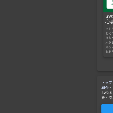
S
心
ソド
とめ
り方
人を
介な
もあ
トップ
紹介
>
SW2
族・流