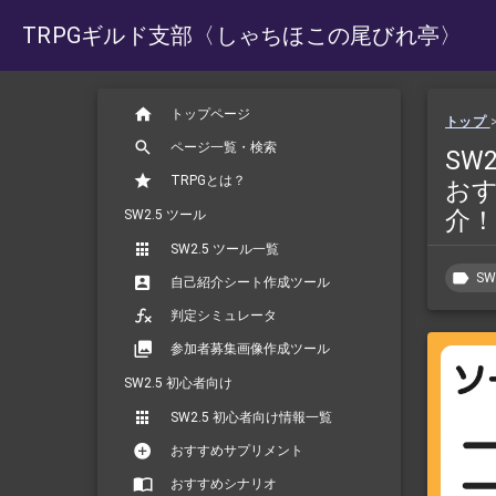
TRPGギルド支部
〈しゃちほこの尾びれ亭〉
トップページ
トップ
ページ一覧・検索
SW
TRPGとは？
お
介！
SW2.5 ツール
SW2.5 ツール一覧
SW
自己紹介シート作成ツール
判定シミュレータ
参加者募集画像作成ツール
SW2.5 初心者向け
SW2.5 初心者向け情報一覧
おすすめサプリメント
おすすめシナリオ