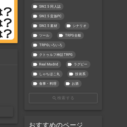
SW2.5 同人誌
SW2.5 蛮族PC
SW2.5 素材
シナリオ
ツール
TRPG全般
TRPGいろいろ
クトゥルフ神話TRPG
Real Madrid
ラグビー
しゃちほこ丸
技術系
食事・料理
お酒
検索する
おすすめのページ