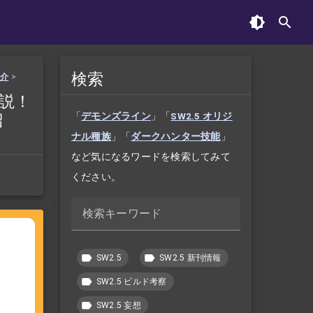
検索
紹介
>
解説！
紹
「
デモンズライン
」「
SW2.5 オリジ
ナル種族
」「
ダークハンター技能
」
など気になるワードを検索してみて
ください。
検索キーワード
SW2.5
SW2.5 新刊情報
SW2.5 ビルド考察
SW2.5 妄想