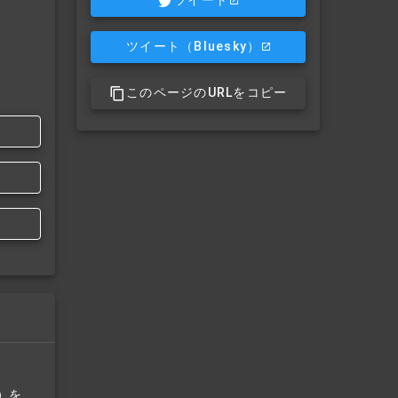
ツイート
（Bluesky）
このページのURLをコピー
）を