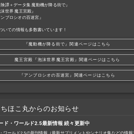
冒険譚＋データ集 魔動機が降る街で』
泡沫世界 魔王宮殿』
アンブロシオの百迷宮』
ついての情報も多数書いています！
『魔動機が降る街で』関連ページはこちら
魔王宮殿
『泡沫世界
魔王宮殿』関連ページはこちら
『アンブロシオの百迷宮』関連ページはこちら
ゃちほこ丸からのお知らせ
ード・ワールド2.5最新情報 続々更新中
・ワールド2.5の新刊情報（最新
サプリメント
や
シナリオ
集などの情報