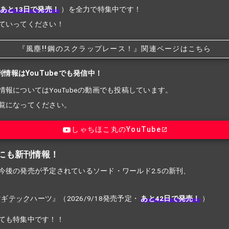
あと13日で発売！
）を全力で特集中です！
ていってください！
『風塵!!
鋼のスクラップレース！』関連ページはこちら
刊情報はYouTubeでも発信中！
情報についてはYouTubeの動画でも投稿しています。
覧になってください。
しゃちほこ丸のYouTube
にも新刊情報！
今後の発売が予定されているソード・ワールド2.5の新刊、
マギテック
ハーツ』（2026/9/18発売予定・
あと42日で発売！
）
ても特集中です！！