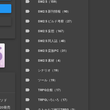
SW2.5（159）
SW2.5 新刊情報（90）
SW2.5 ビルド考察（27）
SW2.5 妄想（167）
SW2.5 同人誌（40）
SW2.5 蛮族PC（31）
SW2.5 素材（4）
シナリオ（19）
ツール（19）
TRPG全般（17）
TRPGいろいろ（17）
/ソド
/20発売
クトゥルフ神話TRPG（3）