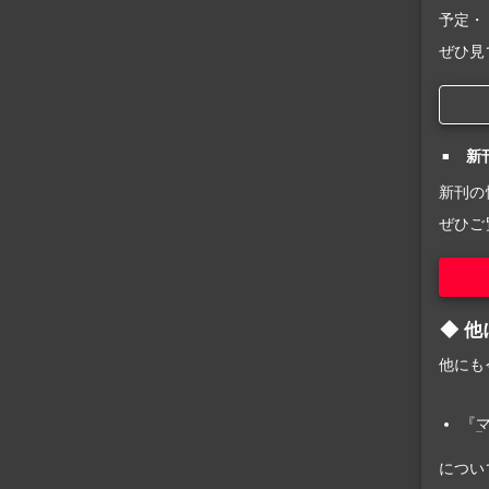
予定・
ぜひ見
新
新刊の
ぜひご
他
他にも
『
につい