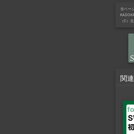
当ペー
KADO
（C）北
関