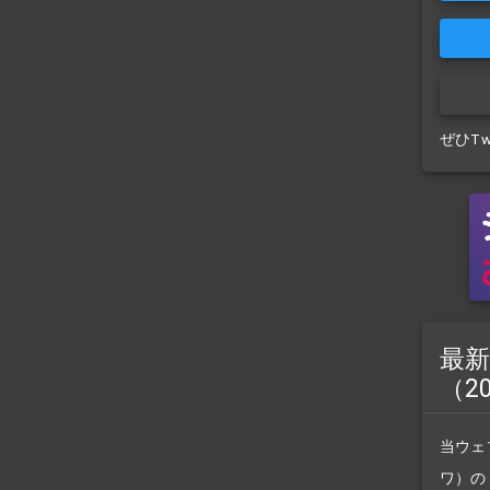
ぜひT
最新
（2
当ウェ
ワ）の