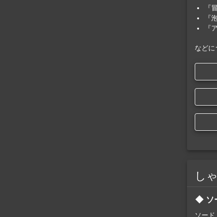
『
『
『
などに
し
ソ
ソード