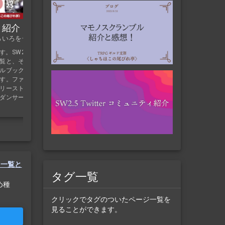
要と魅力を解説！
SW2.5というTRPGについて、簡潔にその魅力を紹
介するページです。SW2.5の魅力を「種族・技能
と紹介
の数の多さ」「世界観の充実」など5つ紹介。ソド
ろいろを一覧で！
ワ初心者の方必見です。ファンタジーが好きな
方、SW2.5で遊びましょう！ TRPG初心者向け情
す。SW2.5でキャラ
報やその他ソドワに役立つツール・情報へのリン
覧と、その紹介をし
クもあります。
ルブック・サプリに
す。ファイター・グ
リースト・ドルイ
ダンサー・アビスゲ
の一覧と
タグ一覧
め種
クリックでタグのついたページ一覧を
見ることができます。