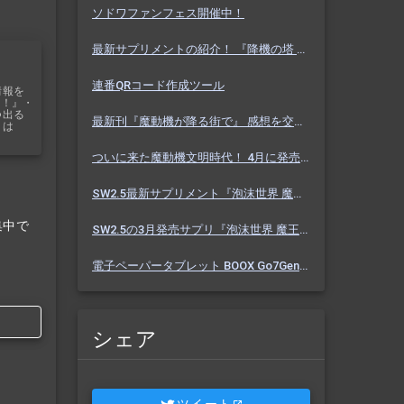
ソドワファンフェス開催中！
最新サプリメントの紹介！ 『降機の塔 ヴァセーゴ』 魔動機好きなら必見！ 随伴魔動機と旅に出よう！
連番QRコード作成ツール
情報を
ス！』・
つ出る
最新刊『魔動機が降る街で』 感想を交えて紹介します！ 魔動機テーマの小説！ おもしろいデータも多数！
リは
ついに来た魔動機文明時代！ 4月に発売のソドワ最新刊 『魔動機が降る街で』 紹介・予想・考察！
SW2.5最新サプリメント『泡沫世界 魔王宮殿』 バーっと読んだ感想を交えて紹介します！！
集中で
SW2.5の3月発売サプリ『泡沫世界 魔王宮殿』 これまでにわかった内容を予想を交えて紹介
電子ペーパータブレット BOOX Go7Gen2 購入しました【Eink】
シェア
ツイート