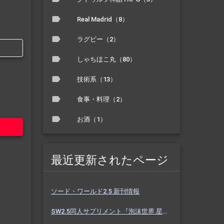
Real Madrid（8）
ラグビー（2）
しゃちほこ丸（80）
技術系（13）
食事・料理（2）
お酒（1）
最近更新されたページ
ソード・ワールド2.5 新刊情報
SW2.5同人サプリメント『泡沫世界 星と砂のノクターン』 #ホスノク