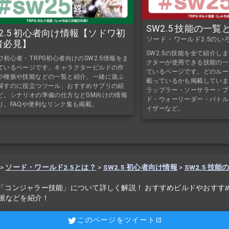
SW2.5 技能の一覧
W2.5 初心者向け情報【ソドワ初
ソード・ワールド2.5のい
者必見】
SW2.5の技能を全て紹介しま
ワ初心者・TRPG初心者向けのSW2.5情報をま
クターが使用できる技能の一
ているページです。キャラクタービルドの作
ているページです。どのルー
や種族や技能などの一覧と紹介、一緒に遊ぶ
載っているかも掲載していま
探すのに役立つツール、おすすめサプリの紹
ラップラー・ソーサラー・プ
ど。シナリオの準備の仕方などGM向けの情報
ド・ウォーリーダー・バトル
り。FAQや便利なリンク集も掲載。
イザーなど。
>
ソード・ワールド2.5とは？
>
SW2.5 初心者向け情報
>
SW2.5 技能
.5「コンジャラー技能」について詳しく解説！ おすすめビルドやおすす
派などを紹介！
このページをツイート