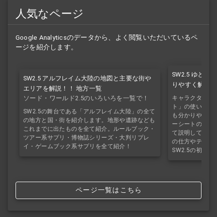
人気なページ
Google Analyticsのデータから、よく閲覧いただいているペ
ージを紹介します。
SW2.5 ゆと
SW2.5 アルフレイム大陸の地図と主要な街や
りやすく解説！
エリアを解説！！ 地方一覧
ソード・ワールド2.5のいろいろを一覧で！
キャラクターシ
ト」の使い方を
SW2.5の舞台である「アルフレイム大陸」の全て
も分かりやすく紹
の地方と国・街を紹介します。地形や遺跡なども
ーシートの作り
これまでに出たものを全て紹介。ルールブック・
て説明していき
ツアー系サプリ・博物誌シリーズ・大判リプレ
の仕方やテキス
イ・ゲームブック系サプリを全て紹介！
SW2.5の初心
ページ一覧はこちら