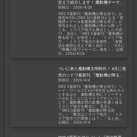
交えて紹介します！ 魔動機テーマの
投稿日：2026/4/26
小説！ おもしろいデータも多数！
SW2.5最新刊『魔動機が降る街で』が
発売4/20にSW2.5の最新刊となる『冒
険譚＋データ集魔動機が降る街で』が
発売されました魔動機が塔から降って
くる、ミスリア地方を舞台とした小説
11... 見出し「SW2.5最新刊『魔動機が
降る街で』が発売！！」「ミスリア地
方」「ミスリア地方の各都市」「各物
語を感想を交えて軽く紹介！」「6月に
『降機の塔ヴァセーゴ』発売！」 公開
日：2026/4/26
ついに来た魔動機文明時代！ 4月に発
売のソドワ最新刊 『魔動機が降る街
投稿日：2026/4/4
で』 紹介・予想・考察！
SW2.5最新刊『魔動機が降る街で』ソ
ード・ワールド2.xが18年目も終わろう
とするなか、魔動機文明にフィーチャ
ーされることになりそうですというこ
とで、魔動機文明の影響が色濃く残る
ミスリア地方を舞台に... 見出し
「SW2.5最新刊『魔動機が降る街
で』」「舞台はミスリア地方」「ミス
リア地方での冒険とは？」「まとめ」
公開日：2026/4/4