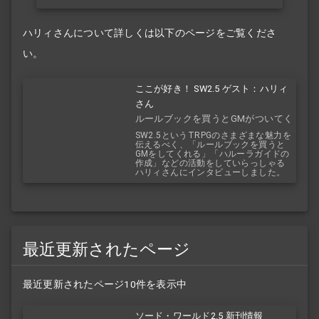
ハリィさんについて詳しくは以下のページをご覧くださ
い。
ここが好き！ SW2.5 ゲスト：ハリィ
さん
ルールブックを買うとGMがついてく
る！？
SW2.5というTRPGのさまざまな魅力を
伝えるべく、「ルールブックを買うと
GMをしてくれる」「ハルーラガイドの
作成」などの活動をしていらっしゃる
ハリィさんにインタビューしました。
最近更新されたページ
最近更新されたページ10件を表示中
ソード・ワールド2.5 新刊情報