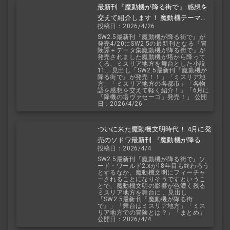
最新刊『魔動機が降る街で』 感想を
交えて紹介します！ 魔動機テーマの
投稿日：2026/4/26
小説！ おもしろいデータも多数！
SW2.5最新刊『魔動機が降る街で』が
発売4/20にSW2.5の最新刊となる『冒
険譚＋データ集魔動機が降る街で』が
発売されました魔動機が塔から降って
くる、ミスリア地方を舞台とした小説
11... 見出し「SW2.5最新刊『魔動機が
降る街で』が発売！！」「ミスリア地
方」「ミスリア地方の各都市」「各物
語を感想を交えて軽く紹介！」「6月に
『降機の塔ヴァセーゴ』発売！」 公開
日：2026/4/26
ついに来た魔動機文明時代！ 4月に発
売のソドワ最新刊 『魔動機が降る街
投稿日：2026/4/4
で』 紹介・予想・考察！
SW2.5最新刊『魔動機が降る街で』ソ
ード・ワールド2.xが18年目も終わろう
とするなか、魔動機文明にフィーチャ
ーされることになりそうですというこ
とで、魔動機文明の影響が色濃く残る
ミスリア地方を舞台に... 見出し
「SW2.5最新刊『魔動機が降る街
で』」「舞台はミスリア地方」「ミス
リア地方での冒険とは？」「まとめ」
公開日：2026/4/4