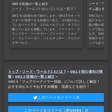
ソード・ワールド
SW2.5 技能の一覧と紹介
ソード・ワールド2.5のいろいろを一覧で！
テム面と世界観
SW2.5の技能を全て紹介します。SW2.5でキャラ
SW2.5という
クターが使用できる技能の一覧と、その紹介をし
紹介するページで
ているページです。どのルールブック・サプリに
能の数の多さ」
載っているかも掲載しています。ファイター・グ
ソドワ初心者の
ラップラー・ソーサラー・プリースト・ドルイ
な方、SW2.5
ド・ウォーリーダー・バトルダンサー・アビスゲ
情報やその他ソ
イザーなど。
ンクもあります
トップ
>
ソード・ワールド2.5とは？
>
SW2.5 初心者向け情
報
>
SW2.5 技能の一覧と紹介
>
SW2.5「フェアリーテイマー技能」について詳しく解説！
おすすめビルドやおすすめ種族・流派などを紹介！
このページをツイート
このページをツイート
（Bluesky）