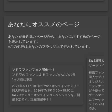
あなたにオススメのページ
あなたが最近見たページから、あなたにおすすめのページ
を表示しています。
※この処理はあなたのブラウザ上で行われています。
SW2.5同人
ソード・ワールド
ソドワファンフェス開催中！
和風ファンタジー
ソドワのファンによるファンのためのお祭
同人サプリ『シ
り！
1ヶ月前に更新
オリジナル種族
2026年7/11〜20日にSW2.5オンラインオンリー
ーディナー技能
同人即売会を、2026年7/1913:00〜18:00に
どを使って、特
SW2.5オンリーオンラインコンベンションを、開
ゲームマーケット
催予定です。現在開催中！！
ムマーケット20
ット2025春で
済み。