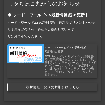
しゃちほこ丸からのお知らせ
ソード・ワールド2.5最新情報 続々更新中
ソード・ワールド2.5の新刊情報（最新
サプリメント
や
シナ
リオ
集などの情報）を続々と更新しています！
ぜひ見てみてください。
ソード・ワールド2.5 新刊情報
2週間前に更新
SW2.5のサプリやリプレイなど関連書
籍の新刊情報をまとめています。『風
塵!! 鋼のスクラップレース！』・『マギ
テックハーツ』。「ソドワの新刊って
いつ出るの？」「あのサプリはいつ発
売？」「次のサプリは何？」って方、
必見です。
最新情報一覧（更新順）はこちら