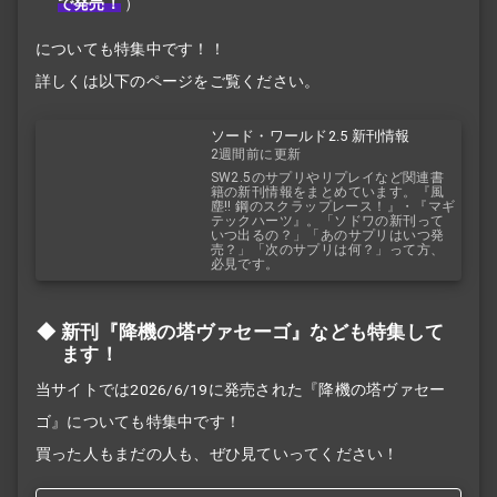
で発売！
）
についても特集中です！！
詳しくは以下のページをご覧ください。
ソード・ワールド2.5 新刊情報
2週間前に更新
SW2.5のサプリやリプレイなど関連書
籍の新刊情報をまとめています。『風
塵!! 鋼のスクラップレース！』・『マギ
テックハーツ』。「ソドワの新刊って
いつ出るの？」「あのサプリはいつ発
売？」「次のサプリは何？」って方、
必見です。
新刊『降機の塔ヴァセーゴ』なども特集して
ます！
当サイトでは2026/6/19に発売された『降機の塔ヴァセー
ゴ』についても特集中です！
買った人もまだの人も、ぜひ見ていってください！