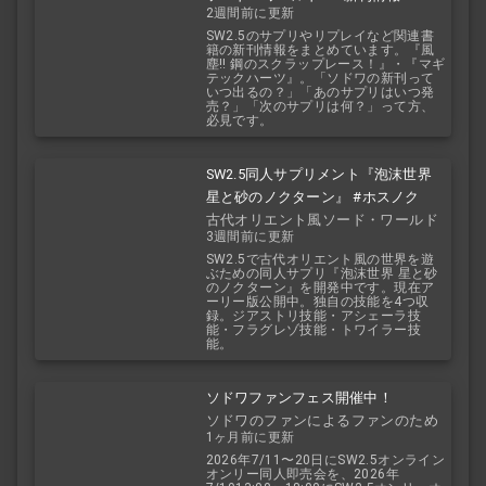
2週間前に更新
SW2.5のサプリやリプレイなど関連書
籍の新刊情報をまとめています。『風
塵!! 鋼のスクラップレース！』・『マギ
テックハーツ』。「ソドワの新刊って
いつ出るの？」「あのサプリはいつ発
売？」「次のサプリは何？」って方、
必見です。
SW2.5同人サプリメント『泡沫世界
星と砂のノクターン』 #ホスノク
古代オリエント風ソード・ワールド
3週間前に更新
2.5
SW2.5で古代オリエント風の世界を遊
ぶための同人サプリ『泡沫世界 星と砂
のノクターン』を開発中です。現在ア
ーリー版公開中。独自の技能を4つ収
録。ジアストリ技能・アシェーラ技
能・フラグレゾ技能・トワイラー技
能。
ソドワファンフェス開催中！
ソドワのファンによるファンのため
1ヶ月前に更新
のお祭り！
2026年7/11〜20日にSW2.5オンライン
オンリー同人即売会を、2026年