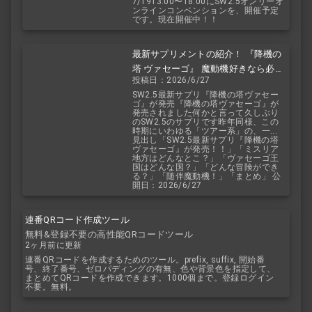
7/1913:00〜18:00にSW2.5オンリーオ
ンラインコンベンションを、開催予定
です。現在開催中！！
最新サプリメントの紹介！ 『降機の
塔 ヴァセーゴ』 魔動機好きなら必
投稿日：2026/6/27
見！ 随伴魔動機と旅に出よう！
SW2.5最新サプリ『降機の塔ヴァセー
ゴ』が発売『降機の塔ヴァセーゴ』が
発売されました何かと言って久しぶり
のSW2.5のサプリです昨年同様、この
時期にいわゆる「ツアー系」の、一...
見出し「SW2.5最新サプリ『降機の塔
ヴァセーゴ』が発売！！」「ミスリア
地方はどんなとこ？」「ヴァセーゴ王
国はどんな国？」「どんな冒険ができ
る？」「随伴魔動機！」「まとめ」 公
開日：2026/6/27
連番QRコード作成ツール
無料&登録不要の高性能QRコードツール
2ヶ月前に更新
連番QRコードを作成するためのツール。prefix, suffix, 開始番
号、終了番号、ゼロパディングの有無、色や背景色を指定して、
まとめてQRコードを作成できます。1000個まで。登録ログイン
不要。無料。