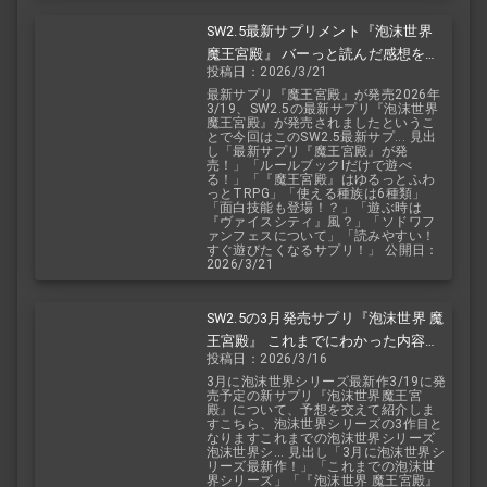
SW2.5最新サプリメント『泡沫世界
魔王宮殿』 バーっと読んだ感想を交
投稿日：2026/3/21
えて紹介します！！
最新サプリ『魔王宮殿』が発売2026年
3/19、SW2.5の最新サプリ『泡沫世界
魔王宮殿』が発売されましたというこ
とで今回はこのSW2.5最新サプ... 見出
し「最新サプリ『魔王宮殿』が発
売！」「ルールブックIだけで遊べ
る！」「『魔王宮殿』はゆるっとふわ
っとTRPG」「使える種族は6種類」
「面白技能も登場！？」「遊ぶ時は
『ヴァイスシティ』風？」「ソドワフ
ァンフェスについて」「読みやすい！
すぐ遊びたくなるサプリ！」 公開日：
2026/3/21
SW2.5の3月発売サプリ『泡沫世界 魔
王宮殿』 これまでにわかった内容を
投稿日：2026/3/16
予想を交えて紹介
3月に泡沫世界シリーズ最新作3/19に発
売予定の新サプリ『泡沫世界魔王宮
殿』について、予想を交えて紹介しま
すこちら、泡沫世界シリーズの3作目と
なりますこれまでの泡沫世界シリーズ
泡沫世界シ... 見出し「3月に泡沫世界シ
リーズ最新作！」「これまでの泡沫世
界シリーズ」「『泡沫世界 魔王宮殿』