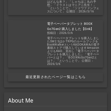
はどんな本？」「しゃちほこ丸の予
想」「イラストはマニアニ先生！」
「ということで」「ソドワファンフェ
スについて」 公開日：2026/3/16
電子ペーパータブレット BOOX
Go7Gen2 購入しました【Eink】
投稿日：2026/3/6
電子ペーパータブレットを購入しまし
たSW2.5ほかTRPGのルールブックを
BookWalkerというKADOKAWAの電子
書籍ストアで購入していますAmazon
よりもKAD... 見出し「電子ペーパータ
ブレットを購入しました」「電子ペー
パーとは？」「BOOX¥sGo7Gen2と
は？」「ということで」 公開日：
2026/3/6
最近更新されたページ一覧はこちら
About Me