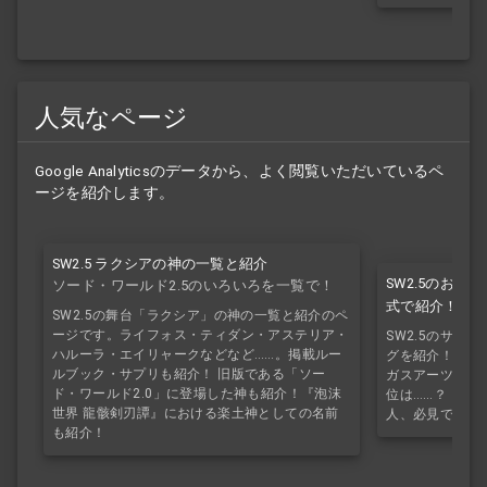
人気なページ
Google Analyticsのデータから、よく閲覧いただいているペ
ージを紹介します。
SW2.5 ラクシアの神の一覧と紹介
SW2.5のお
ソード・ワールド2.5のいろいろを一覧で！
式で紹介！
SW2.5の舞台「ラクシア」の神の一覧と紹介のペ
ージです。ライフォス・ティダン・アステリア・
SW2.5のサプ
ハルーラ・エイリャークなどなど……。掲載ルー
グを紹介！ 4位
ルブック・サプリも紹介！ 旧版である「ソー
ガスアーツ・2
ド・ワールド2.0」に登場した神も紹介！『泡沫
位は……？ ど
世界 龍骸剣刃譚』における楽土神としての名前
人、必見です！
も紹介！