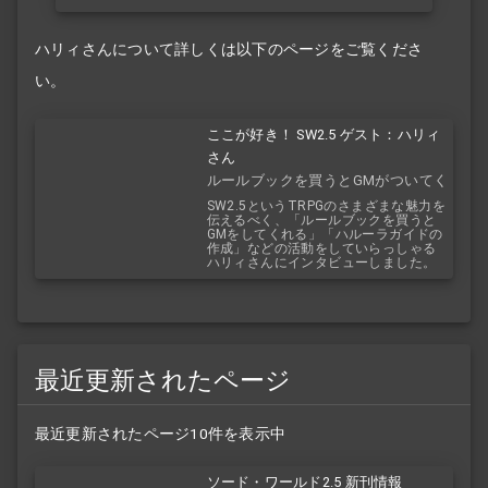
ハリィさんについて詳しくは以下のページをご覧くださ
い。
ここが好き！ SW2.5 ゲスト：ハリィ
さん
ルールブックを買うとGMがついてく
る！？
SW2.5というTRPGのさまざまな魅力を
伝えるべく、「ルールブックを買うと
GMをしてくれる」「ハルーラガイドの
作成」などの活動をしていらっしゃる
ハリィさんにインタビューしました。
最近更新されたページ
最近更新されたページ10件を表示中
ソード・ワールド2.5 新刊情報