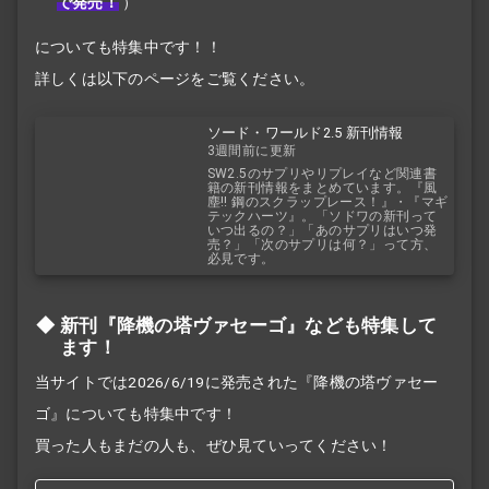
で発売！
）
についても特集中です！！
詳しくは以下のページをご覧ください。
ソード・ワールド2.5 新刊情報
3週間前に更新
SW2.5のサプリやリプレイなど関連書
籍の新刊情報をまとめています。『風
塵!! 鋼のスクラップレース！』・『マギ
テックハーツ』。「ソドワの新刊って
いつ出るの？」「あのサプリはいつ発
売？」「次のサプリは何？」って方、
必見です。
新刊『降機の塔ヴァセーゴ』なども特集して
ます！
当サイトでは2026/6/19に発売された『降機の塔ヴァセー
ゴ』についても特集中です！
買った人もまだの人も、ぜひ見ていってください！