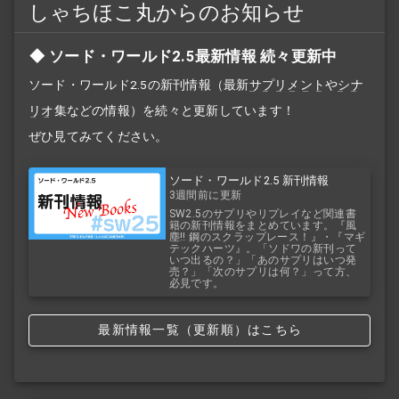
しゃちほこ丸からのお知らせ
ソード・ワールド2.5最新情報 続々更新中
ソード・ワールド2.5の新刊情報（最新
サプリメント
や
シナ
リオ
集などの情報）を続々と更新しています！
ぜひ見てみてください。
ソード・ワールド2.5 新刊情報
3週間前に更新
SW2.5のサプリやリプレイなど関連書
籍の新刊情報をまとめています。『風
塵!! 鋼のスクラップレース！』・『マギ
テックハーツ』。「ソドワの新刊って
いつ出るの？」「あのサプリはいつ発
売？」「次のサプリは何？」って方、
必見です。
最新情報一覧（更新順）はこちら