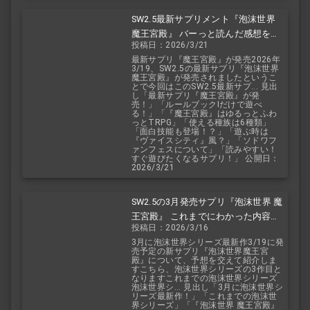
SW2.5最新サプリメント『泡沫世界
魔王宮殿』 バーっと読んだ感想を交
投稿日：2026/3/21
えて紹介します！！
最新サプリ『魔王宮殿』が発売2026年
3/19、SW2.5の最新サプリ『泡沫世界
魔王宮殿』が発売されましたというこ
とで今回はこのSW2.5最新サプ... 見出
し「最新サプリ『魔王宮殿』が発
売！」「ルールブックIだけで遊べ
る！」「『魔王宮殿』はゆるっとふわ
っとTRPG」「使える種族は6種類」
「面白技能も登場！？」「遊ぶ時は
『ヴァイスシティ』風？」「ソドワフ
ァンフェスについて」「読みやすい！
すぐ遊びたくなるサプリ！」 公開日：
2026/3/21
SW2.5の3月発売サプリ『泡沫世界 魔
王宮殿』 これまでにわかった内容を
投稿日：2026/3/16
予想を交えて紹介
3月に泡沫世界シリーズ最新作3/19に発
売予定の新サプリ『泡沫世界魔王宮
殿』について、予想を交えて紹介しま
すこちら、泡沫世界シリーズの3作目と
なりますこれまでの泡沫世界シリーズ
泡沫世界シ... 見出し「3月に泡沫世界シ
リーズ最新作！」「これまでの泡沫世
界シリーズ」「『泡沫世界 魔王宮殿』