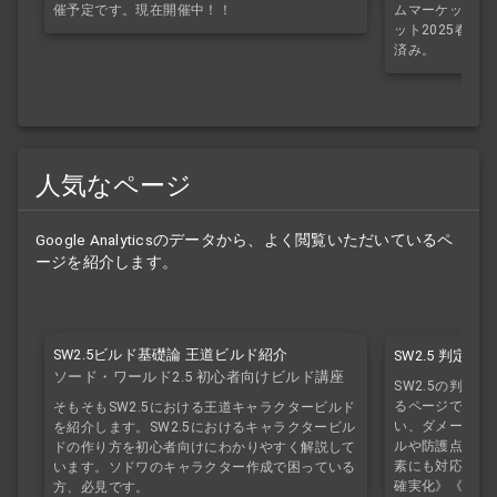
催予定です。現在開催中！！
ムマーケット20
ット2025春で
済み。
人気なページ
Google Analyticsのデータから、よく閲覧いただいているペ
ージを紹介します。
SW2.5ビルド基礎論 王道ビルド紹介
SW2.5 判定
ソード・ワールド2.5 初心者向けビルド講座
SW2.5の判定
るページです。
そもそもSW2.5における王道キャラクタービルド
い、ダメージの
を紹介します。SW2.5におけるキャラクタービル
ルや防護点、半
ドの作り方を初心者向けにわかりやすく解説して
素にも対応して
います。ソドワのキャラクター作成で困っている
確実化》《魔法
方、必見です。