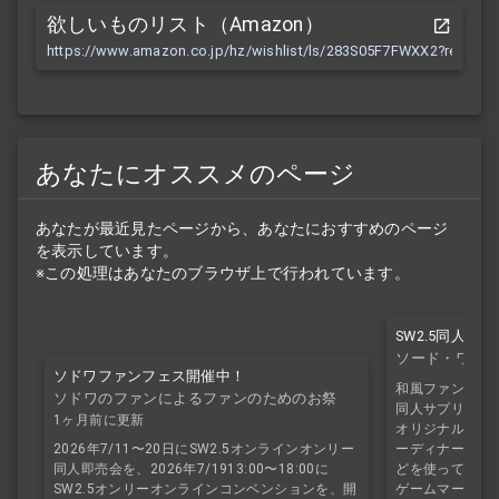
欲しいものリスト（Amazon）
https://www.amazon.co.jp/hz/wishlist/ls/283S05F7FWXX2?ref_=wl
あなたにオススメのページ
あなたが最近見たページから、あなたにおすすめのページ
を表示しています。
※この処理はあなたのブラウザ上で行われています。
SW2.5同人
ソード・ワールド
ソドワファンフェス開催中！
和風ファンタジー
ソドワのファンによるファンのためのお祭
同人サプリ『シ
り！
1ヶ月前に更新
オリジナル種族
2026年7/11〜20日にSW2.5オンラインオンリー
ーディナー技能
同人即売会を、2026年7/1913:00〜18:00に
どを使って、特
SW2.5オンリーオンラインコンベンションを、開
ゲームマーケット