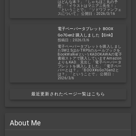
はどんな本？」「しゃちほこ丸の予
想」「イラストはマニアニ先生！」
「ということで」「ソドワファンフェ
スについて」 公開日：2026/3/16
電子ペーパータブレット BOOX
Go7Gen2 購入しました【Eink】
投稿日：2026/3/6
電子ペーパータブレットを購入しまし
たSW2.5ほかTRPGのルールブックを
BookWalkerというKADOKAWAの電子
書籍ストアで購入していますAmazon
よりもKAD... 見出し「電子ペーパータ
ブレットを購入しました」「電子ペー
パーとは？」「BOOX¥sGo7Gen2と
は？」「ということで」 公開日：
2026/3/6
最近更新されたページ一覧はこちら
About Me