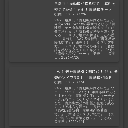
最新刊『魔動機が降る街で』 感想を
交えて紹介します！ 魔動機テーマの
投稿日：2026/4/26
小説！ おもしろいデータも多数！
SW2.5最新刊『魔動機が降る街で』が
発売4/20にSW2.5の最新刊となる『冒
険譚＋データ集魔動機が降る街で』が
発売されました魔動機が塔から降って
くる、ミスリア地方を舞台とした小説
11... 見出し「SW2.5最新刊『魔動機が
降る街で』が発売！！」「ミスリア地
方」「ミスリア地方の各都市」「各物
語を感想を交えて軽く紹介！」「6月に
『降機の塔ヴァセーゴ』発売！」 公開
日：2026/4/26
ついに来た魔動機文明時代！ 4月に発
売のソドワ最新刊 『魔動機が降る街
投稿日：2026/4/4
で』 紹介・予想・考察！
SW2.5最新刊『魔動機が降る街で』ソ
ード・ワールド2.xが18年目も終わろう
とするなか、魔動機文明にフィーチャ
ーされることになりそうですというこ
とで、魔動機文明の影響が色濃く残る
ミスリア地方を舞台に... 見出し
「SW2.5最新刊『魔動機が降る街
で』」「舞台はミスリア地方」「ミス
リア地方での冒険とは？」「まとめ」
公開日：2026/4/4