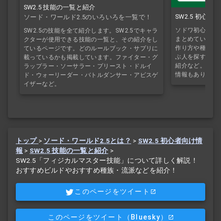
SW2.5 技能の一覧と紹介
SW2.5 初心
ソード・ワールド2.5のいろいろを一覧で！
ソドワ初心者・T
SW2.5の技能を全て紹介します。SW2.5でキャラ
まとめているペ
クターが使用できる技能の一覧と、その紹介をし
作り方や種族や
ているページです。どのルールブック・サプリに
ぶ人を探すのに
載っているかも掲載しています。ファイター・グ
紹介など。シナ
ラップラー・ソーサラー・プリースト・ドルイ
情報もあり。F
ド・ウォーリーダー・バトルダンサー・アビスゲ
イザーなど。
トップ
>
ソード・ワールド2.5とは？
>
SW2.5 初心者向け情
報
>
SW2.5 技能の一覧と紹介
>
SW2.5「フィジカルマスター技能」について詳しく解説！
おすすめビルドやおすすめ種族・流派などを紹介！
このページをツイート
このページをツイート
（Bluesky）