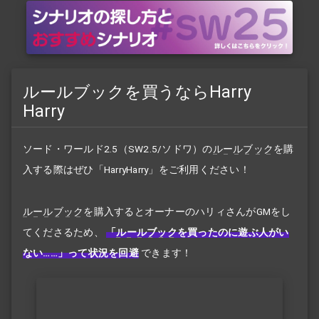
ルールブックを買うならHarry
Harry
ソード・ワールド2.5（SW2.5/ソドワ）の
ルールブック
を購
入する際はぜひ「HarryHarry」をご利用ください！
ルールブック
を購入するとオーナーのハリィさんがGMをし
てくださるため、
「
ルールブック
を買ったのに遊ぶ人がい
ない……」って状況を回避
できます！