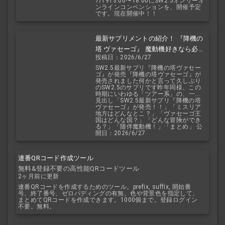
7/1913:00〜18:00にSW2.5オンリーオ
ンラインコンベンションを、開催予定
です。現在開催中！！
最新サプリメントの紹介！ 『降機の
塔 ヴァセーゴ』 魔動機好きなら必
投稿日：2026/6/27
見！ 随伴魔動機と旅に出よう！
SW2.5最新サプリ『降機の塔ヴァセー
ゴ』が発売『降機の塔ヴァセーゴ』が
発売されました何かと言って久しぶり
のSW2.5のサプリです昨年同様、この
時期にいわゆる「ツアー系」の、一...
見出し「SW2.5最新サプリ『降機の塔
ヴァセーゴ』が発売！！」「ミスリア
地方はどんなとこ？」「ヴァセーゴ王
国はどんな国？」「どんな冒険ができ
る？」「随伴魔動機！」「まとめ」 公
開日：2026/6/27
連番QRコード作成ツール
無料&登録不要の高性能QRコードツール
2ヶ月前に更新
連番QRコードを作成するためのツール。prefix, suffix, 開始番
号、終了番号、ゼロパディングの有無、色や背景色を指定して、
まとめてQRコードを作成できます。1000個まで。登録ログイン
不要。無料。