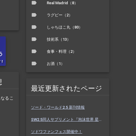
Real Madrid（8）
ラグビー（2）
しゃちほこ丸（80）
技術系（13）
食事・料理（2）
お酒（1）
想
最近更新されたページ
になるこ
ソード・ワールド2.5 新刊情報
SW2.5同人サプリメント『泡沫世界 星と砂のノクターン』 #ホスノク
ソドワファンフェス開催中！