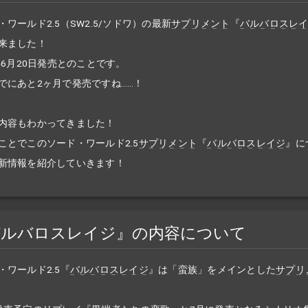
・ワールド2.5（SW2.5/ソドワ）の最新
サプリメント
『
バルバロスレ
来ました！
4年6月20日発売とのことです。
でにあと2ヶ月で発売ですね……！
内容もわかってきました！
ことでこのソード・ワールド2.5
サプリメント
『
バルバロスレイジ
』に
新情報を紹介していきます！
バルバロスレイジ』の内容について
・ワールド2.5『
バルバロスレイジ
』は「蛮族」をメインとした
サプリ