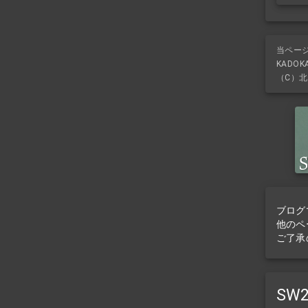
当ペー
KADO
（C）北
ブログ
他のペ
ご了承
SW