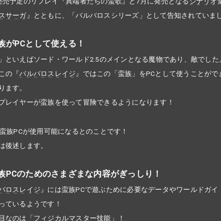
発売予定のリプレイ『異端者たちの蛮歌』と7月に発売となる
シナリオ
スサーガ
』とともに、「バルバロスシリーズ」として告知されていま
族がPCとして使える！
」といえばソード・ワールド2.5のメインとなる魔物であり、敵でした
この『
バルバロスレイジ
』ではこの「蛮族」をPCとして使うことがで
ります。
プレイヤーが蛮族を使って冒険できるようになります！
の蛮族PCが使用可能になるとのことです！
は後述します。
族PCのためのさまざまな内容がぎっしり！
バロスレイジ
』には蛮族PCで遊ぶために必要なデータやワールドガイ
っているようです！
目なのは「
フィジカルマスター
技能」！