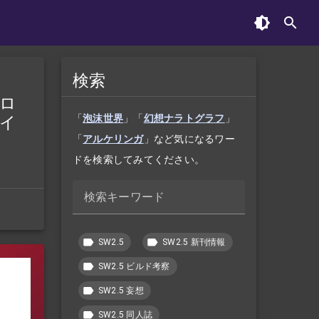
検索
ボロ
レイ
「
泡沫世界
」「
幻想ナラトグラフ
」
「
アルケリンガ
」など気になるワー
ドを検索してみてください。
検索キーワード
SW2.5
SW2.5 新刊情報
SW2.5 ビルド考察
SW2.5 妄想
SW2.5 同人誌