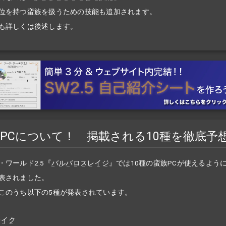
位を持つ蛮族を扱うための技能も追加されます。
も詳しくは後述します。
PCについて！ 掲載される10種を徹底予
・ワールド2.5『
バルバロスレイジ
』では10種の蛮族PCが使えるよう
表されました。
このうち以下の5種が発表されています。
レイク