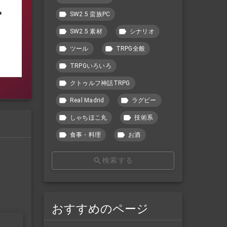
SW2.5 蛮族PC
SW2.5 素材
シナリオ
ツール
TRPG全般
TRPGいろいろ
クトゥルフ神話TRPG
Real Madrid
ラグビー
しゃちほこ丸
技術系
食事・料理
お酒
検索する
おすすめのページ