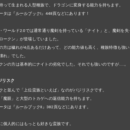
持って生まれる人型種族で、ドラゴンに変身する能力を持ちます。
ータは『
ルールブック
I』448頁などにあります！
・ワールド2.0では通常通り魔剣を持っている「ナイト」と、魔剣を失
ロークン」が登場していました。
の方は穢れが4点あるだけあって、どの能力値も高く、種族特徴も強い
壊れ」でした。
クンの方は基本的にナイトの劣化でした。それでも強いのですが……。
ジリスク
ク
と並んで「上位蛮族といえば」なのが
バジリスク
です。
「魔眼」と大型のトカゲへの返信能力を持ちます。
ータは『
ルールブック
II』382頁などにあります。
に個人的にはもっとも好きな蛮族です。