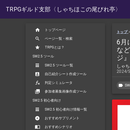
TRPGギルド支部
〈しゃちほこの尾びれ亭〉
トップページ
トップ
ページ一覧・検索
6月
TRPGとは？
など
ジ
SW2.5 ツール
SW2.5 ツール一覧
しゃち
2024/
自己紹介シート作成ツール
判定シミュレータ
SW
参加者募集画像作成ツール
SW2.5 初心者向け
SW2.5 初心者向け情報一覧
おすすめサプリメント
おすすめシナリオ