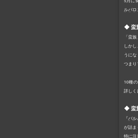
5月に
ルバロ
蛮
「蛮族
しかし
うにな
つまり
10種
詳しく
蛮
『
バル
が詰ま
特に注