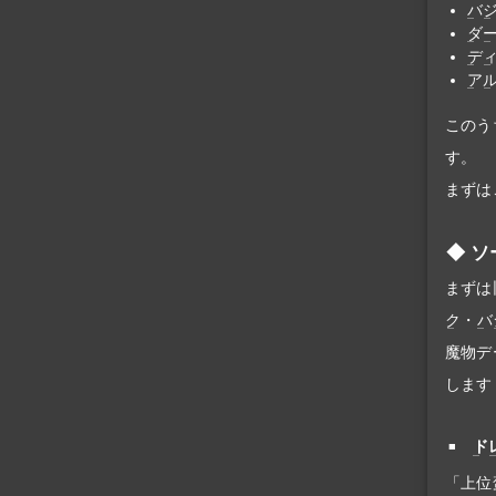
バ
ダ
デ
ア
このう
す。
まずは
ソ
まずは
ク
・
バ
魔物デ
します
ド
「上位