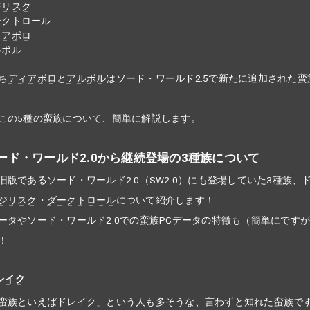
ジリスク
ークトロール
ィアボロ
ルボル
ち
ディアボロ
と
アルボル
はソード・ワールド2.5で新たに追加された蛮
この5種の蛮族について、簡単に解説します。
ード・ワールド2.0から継続登場の3種族について
旧版であるソード・ワールド2.0（SW2.0）にも登場していた3種族、
ジリスク
・
ダークトロール
について紹介します！
ータやソード・ワールド2.0での蛮族PCデータの特徴も（簡単にです
！
レイク
蛮族といえば
ドレイク
」という人も多そうな、言わずと知れた蛮族で