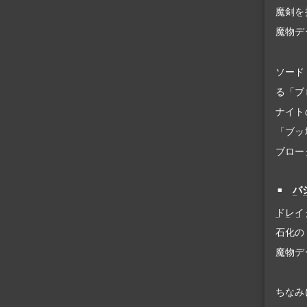
魔剣を
魔物デ
ソード
る「ブ
ナイト
「ブッ
ブロー
バ
ドレイ
石化の
魔物デ
ちなみ