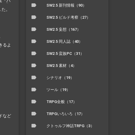
集『
バ
SW2.5 新刊情報（90）
した。
SW2.5 ビルド考察（27）
SW2.5 妄想（167）
。
SW2.5 同人誌（40）
きるよ
SW2.5 蛮族PC（31）
SW2.5 素材（4）
シナリオ（19）
ツール（19）
TRPG全般（17）
TRPGいろいろ（17）
ドなど
クトゥルフ神話TRPG（3）