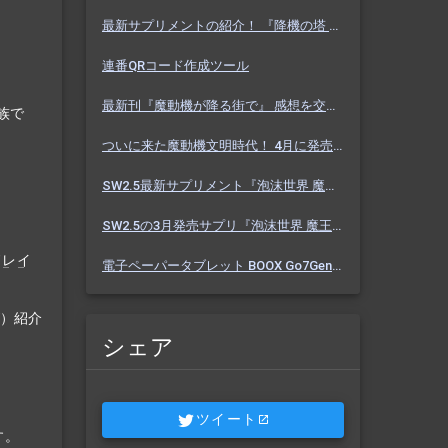
最新サプリメントの紹介！ 『降機の塔 ヴァセーゴ』 魔動機好きなら必見！ 随伴魔動機と旅に出よう！
連番QRコード作成ツール
最新刊『魔動機が降る街で』 感想を交えて紹介します！ 魔動機テーマの小説！ おもしろいデータも多数！
族で
ついに来た魔動機文明時代！ 4月に発売のソドワ最新刊 『魔動機が降る街で』 紹介・予想・考察！
SW2.5最新サプリメント『泡沫世界 魔王宮殿』 バーっと読んだ感想を交えて紹介します！！
SW2.5の3月発売サプリ『泡沫世界 魔王宮殿』 これまでにわかった内容を予想を交えて紹介
ドレイ
電子ペーパータブレット BOOX Go7Gen2 購入しました【Eink】
が）紹介
シェア
ツイート
す。