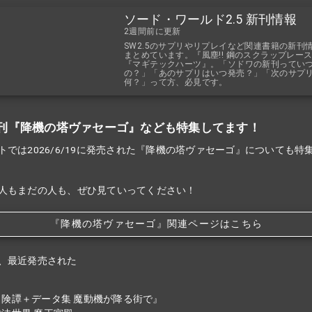
ソード・ワールド2.5 新刊情報
2週間前に更新
SW2.5のサプリやリプレイなど関連書籍の新刊
まとめています。『風塵!! 鋼のスクラップレー
『マギテックハーツ』。「ソドワの新刊ってい
の？」「あのサプリはいつ発売？」「次のサプ
何？」って方、必見です。
刊『降機の塔ヴァセーゴ』なども特集してます！
トでは2026/6/19に発売された『降機の塔ヴァセーゴ』についても特
人もまだの人も、ぜひ見ていってください！
『降機の塔ヴァセーゴ』関連ページはこちら
、最近発売された
冒険譚＋データ集 魔動機が降る街で』