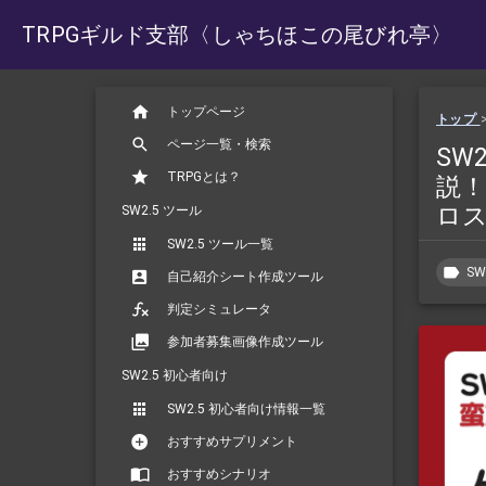
TRPGギルド支部
〈しゃちほこの尾びれ亭〉
トップページ
トップ
ページ一覧・検索
SW
TRPGとは？
説！
ロ
SW2.5 ツール
SW2.5 ツール一覧
SW
自己紹介シート作成ツール
判定シミュレータ
参加者募集画像作成ツール
SW2.5 初心者向け
SW2.5 初心者向け情報一覧
おすすめサプリメント
おすすめシナリオ