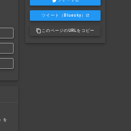
ツイート
ツイート
（Bluesky）
このページのURLをコピー
）を