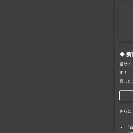
新
当サイ
す！
買った
さらに
『