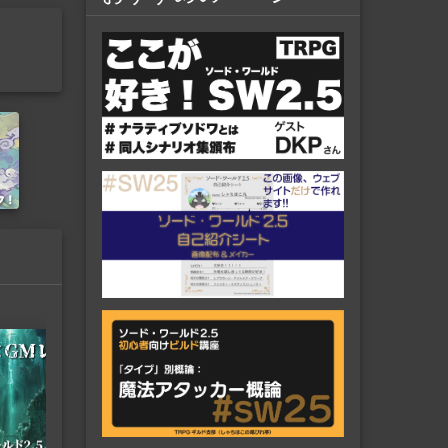
社
GMウォーロックvol.14発売 ソー
ド・ワールド2.5最新情報 サポー
トも充実で超おすすめ
投稿日：2024/7/30