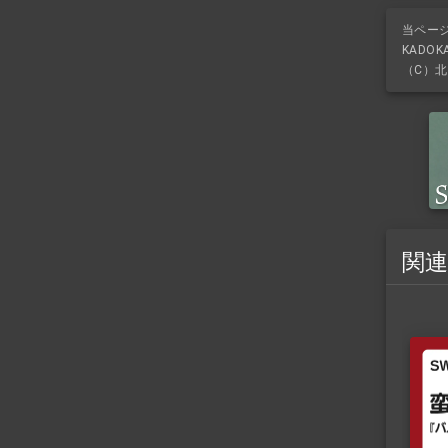
当ペー
KADO
（C）北
関