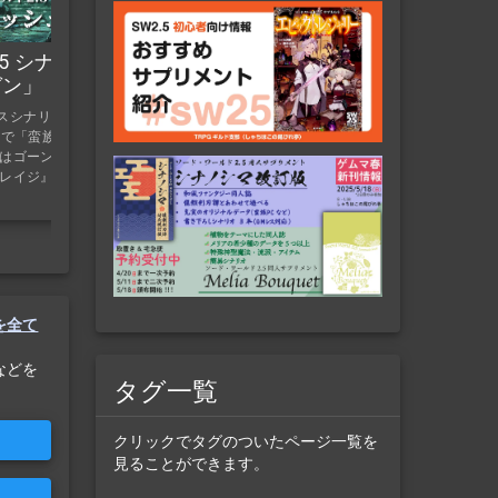
GMウォーロックvol.14が発売されました7/30に
『GMウォーロックvol.14』が発売されました「GM
ウォーロック」はSW2.5などを手がけるグループ...
5 シナリオ
見出し「GMウォーロックvol.14が発売されまし
ガン」（蛮族
た！」「SW2.5の最新情報！」「SW2.5のサポー
トも！」「マーダーミステリーやボードゲーム・
Mレスシナリオ「魔剣ゼッ
TRPGのサポートがたくさん！」「まとめ」 公開
で「蛮族PC」を使っ
日：7/30
はゴーント地方イル
レイジ』『バルバロ
Cを全て
などを
タグ一覧
クリックでタグのついたページ一覧を
見ることができます。