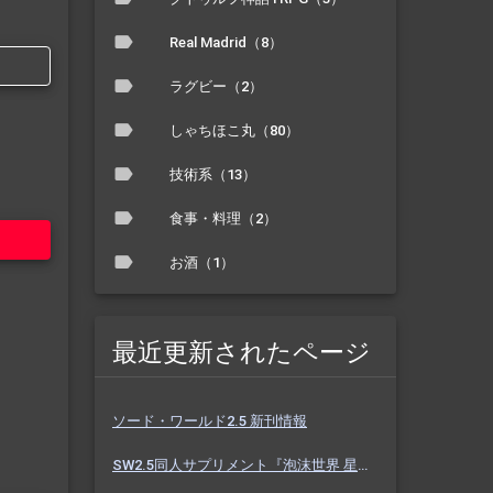
Real Madrid（8）
ラグビー（2）
しゃちほこ丸（80）
技術系（13）
食事・料理（2）
お酒（1）
最近更新されたページ
ソード・ワールド2.5 新刊情報
SW2.5同人サプリメント『泡沫世界 星と砂のノクターン』 #ホスノク