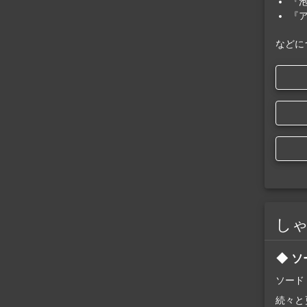
『
『
などに
し
ソ
ソード
続々と