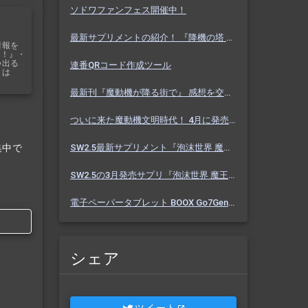
ソドワファンフェス開催中！
最新サプリメントの紹介！ 『降機の塔 ヴァセーゴ』 魔動機好きなら必見！ 随伴魔動機と旅に出よう！
情報を
ス！』・
つ出る
連番QRコード作成ツール
リは
最新刊『魔動機が降る街で』 感想を交えて紹介します！ 魔動機テーマの小説！ おもしろいデータも多数！
ついに来た魔動機文明時代！ 4月に発売のソドワ最新刊 『魔動機が降る街で』 紹介・予想・考察！
集中で
SW2.5最新サプリメント『泡沫世界 魔王宮殿』 バーっと読んだ感想を交えて紹介します！！
SW2.5の3月発売サプリ『泡沫世界 魔王宮殿』 これまでにわかった内容を予想を交えて紹介
電子ペーパータブレット BOOX Go7Gen2 購入しました【Eink】
シェア