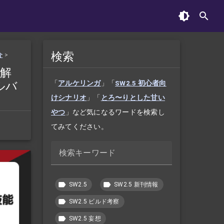
検索
介
>
く解
ルバ
「
アルケリンガ
」「
SW2.5 初心者向
けシナリオ
」「
とろ〜りとした甘い
やつ
」など気になるワードを検索し
てみてください。
検索キーワード
SW2.5
SW2.5 新刊情報
SW2.5 ビルド考察
SW2.5 妄想