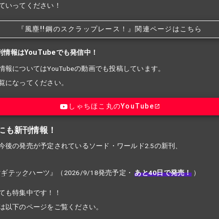
ていってください！
『風塵!!
鋼のスクラップレース！』関連ページはこちら
刊情報はYouTubeでも発信中！
情報についてはYouTubeの動画でも投稿しています。
覧になってください。
しゃちほこ丸のYouTube
にも新刊情報！
今後の発売が予定されているソード・ワールド2.5の新刊、
マギテック
ハーツ』（2026/9/18発売予定・
あと40日で発売！
）
ても特集中です！！
は以下のページをご覧ください。