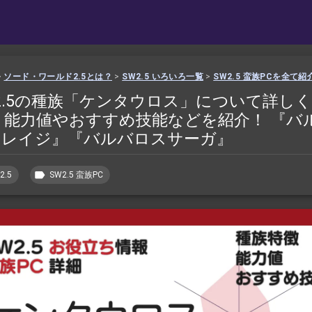
>
ソード・ワールド2.5とは？
>
SW2.5 いろいろ一覧
>
SW2.5 蛮族PCを全て紹
2.5の種族「ケンタウロス」について詳し
 能力値やおすすめ技能などを紹介！ 『バ
スレイジ』『バルバロスサーガ』
2.5
SW2.5 蛮族PC