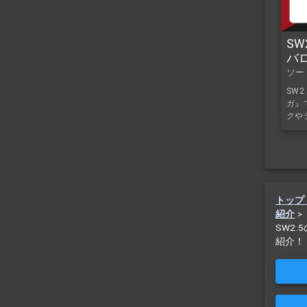
SW
バ
ガ
ソー
SW
ガ』
クや
トップ
紹介
>
SW2
紹介！