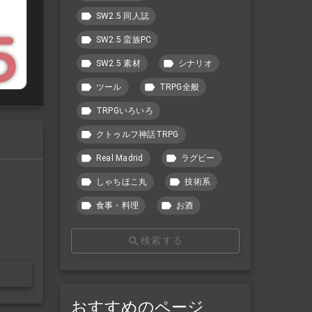
SW2.5 同人誌
SW2.5 蛮族PC
SW2.5 素材
シナリオ
ツール
TRPG全般
TRPGいろいろ
クトゥルフ神話TRPG
Real Madrid
ラグビー
しゃちほこ丸
技術系
食事・料理
お酒
検索する
おすすめのページ