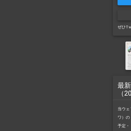
ぜひT
最新
（2
当ウェ
ワ）の
予定・