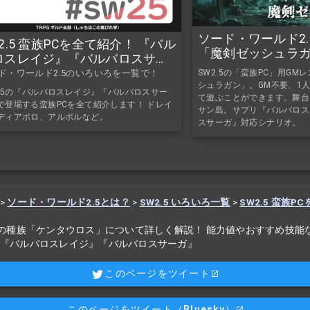
ソード・ワールド2.
2.5 蛮族PCを全て紹介！ 『バル
「魔剣ゼッシュラ
ロスレイジ』『バルバロスサー
PC・GMレス）
』
ド・ワールド2.5のいろいろを一覧で！
SW2.5の「蛮族PC」用G
シュラガン」。GM不要、1人
2.5の『バルバロスレイジ』『バルバロスサー
て遊ぶことができます。舞台
で登場する蛮族PCを全て紹介します！ ドレイ
サン島。サプリ『バルバロス
ディアボロ、アルボルなど。
スサーガ』対応シナリオ。
>
ソード・ワールド2.5とは？
>
SW2.5 いろいろ一覧
>
SW2.5 蛮族P
.5の種族「ケンタウロス」について詳しく解説！ 能力値やおすすめ技能
 『バルバロスレイジ』『バルバロスサーガ』
このページをツイート
このページをツイート
（Bluesky）