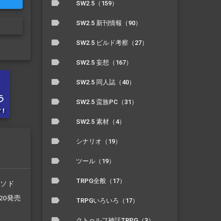
SW2.5（159）
SW2.5 新刊情報（90）
SW2.5 ビルド考察（27）
SW2.5 妄想（167）
SW2.5 同人誌（40）
SW2.5 蛮族PC（31）
SW2.5 素材（4）
シナリオ（19）
ツール（19）
TRPG全般（17）
/ソド
/20発売
TRPGいろいろ（17）
クトゥルフ神話TRPG（3）