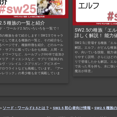
2.5 種族の一覧と紹介
ド・ワールド2.5のいろいろを一覧で！
SW2.5の種族「エ
詳しく解説！ 能力
2.5の種族を全て紹介します！SW2.5でキャラ
能・希少種などを
ーとして使える種族の一覧と、その紹介をし
SW2.5に登場する種族「エ
るページです。種族特徴を紹介。どのルール
解説。エルフ」がどんな種族
ク・サプリに載っているかも掲載。人間・エ
や、向いている技能、能力値
・ドワーフなど、ルールブックIIやIIIで追加さ
りやすく説明、さらにはどの
メリア・ティエンスなど、サプリで追加され
リで登場したかも解説。エル
ルヴ・ソレイユ・スプリガン・アビスボー
で尖った耳を持ち、水に強い
フロウライトなども掲載しています。『アー
魔法が得意」
ンレリック』の希少種も全て掲載していま
>
ソード・ワールド2.5とは？
>
SW2.5 初心者向け情報
>
SW2.5 種族