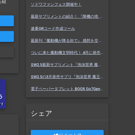
を紹
ソドワファンフェス開催中！
最新サプリメントの紹介！ 『降機の塔 ヴァセーゴ』 魔動機好きなら必見！ 随伴魔動機と旅に出よう！
連番QRコード作成ツール
最新刊『魔動機が降る街で』 感想を交えて紹介します！ 魔動機テーマの小説！ おもしろいデータも多数！
ついに来た魔動機文明時代！ 4月に発売のソドワ最新刊 『魔動機が降る街で』 紹介・予想・考察！
SW2.5最新サプリメント『泡沫世界 魔王宮殿』 バーっと読んだ感想を交えて紹介します！！
SW2.5の3月発売サプリ『泡沫世界 魔王宮殿』 これまでにわかった内容を予想を交えて紹介
電子ペーパータブレット BOOX Go7Gen2 購入しました【Eink】
シェア