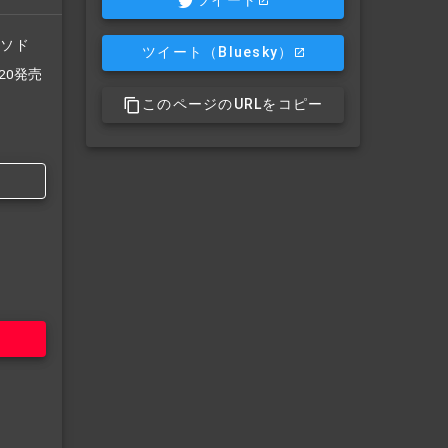
ツイート
/ソド
ツイート
（Bluesky）
/20発売
このページのURLをコピー