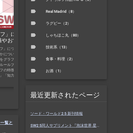
Real Madrid（8）
SW2.5 初心者向け情報【ソドワ初
心者必見】
ラグビー（2）
ソドワ初心者・TRPG初心者向けのSW2.5情報をま
ルフ」について
とめているページです。キャラクタービルドの作
しゃちほこ丸（80）
り方や種族や技能などの一覧と紹介、一緒に遊ぶ
値やおすすめ技
人を探すのに役立つツール、おすすめサプリの紹
紹介！
技術系（13）
ルフ」について詳しく
介など。シナリオの準備の仕方などGM向けの情報
かについての紹介
もあり。FAQや便利なリンク集も掲載。
食事・料理（2）
をグラフと表でわか
ルールブック・サプ
フの特徴：「高身長
お酒（1）
」「知力が高いため
最近更新されたページ
ソード・ワールド2.5 新刊情報
の一覧と
SW2.5同人サプリメント『泡沫世界 星と砂のノクターン』 #ホスノク