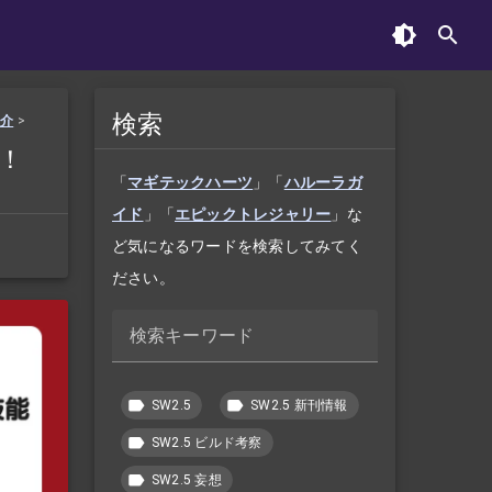
検索
紹介
>
！
「
マギテックハーツ
」「
ハルーラガ
イド
」「
エピックトレジャリー
」な
ど気になるワードを検索してみてく
ださい。
検索キーワード
SW2.5
SW2.5 新刊情報
SW2.5 ビルド考察
SW2.5 妄想