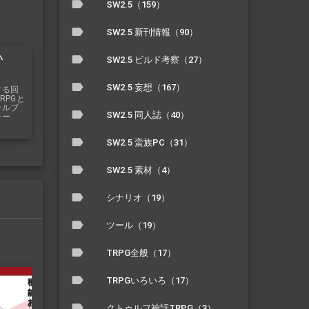
SW2.5（159）
SW2.5 新刊情報（90）
い
SW2.5 ビルド考察（27）
SW2.5 妄想（167）
する回
RPGと
ールブ
SW2.5 同人誌（40）
ジー
SW2.5 蛮族PC（31）
SW2.5 素材（4）
シナリオ（19）
ツール（19）
TRPG全般（17）
TRPGいろいろ（17）
クトゥルフ神話TRPG（3）