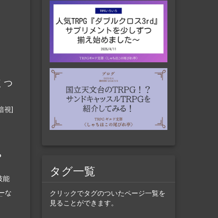
くつ
暗視]
？
タグ一覧
技能
ー
な
クリックでタグのついたページ一覧を
見ることができます。