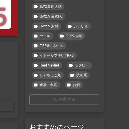
SW2.5 同人誌
SW2.5 蛮族PC
SW2.5 素材
シナリオ
ツール
TRPG全般
TRPGいろいろ
クトゥルフ神話TRPG
Real Madrid
ラグビー
しゃちほこ丸
技術系
食事・料理
お酒
検索する
おすすめのページ