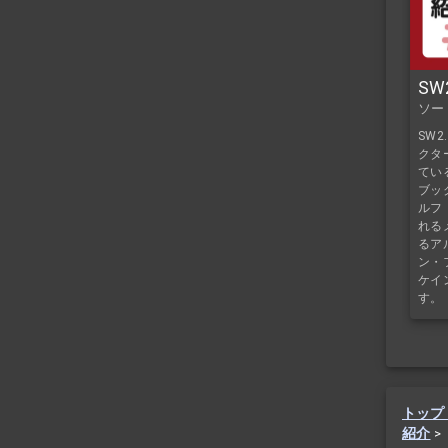
SW
ソー
SW
クタ
てい
ブッ
ルフ
れる
るア
ン・
ケイ
す。
トップ
紹介
>