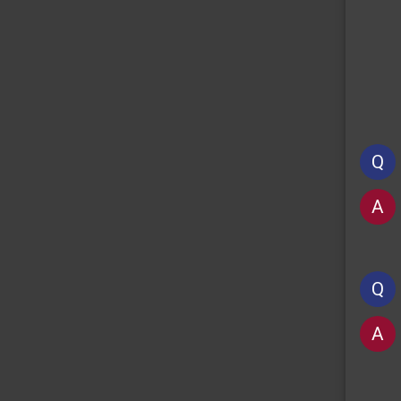
Q
A
Q
A