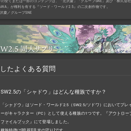
ジの全てまたは一部のコンテンツは、「北沢慶」「グループSNE」及び「株式会
KAWA」が権利を有する『ソード・ワールド2.5』の二次創作物です。
沢慶／グループSNE
連したよくある質問
SW2.5の「シャドウ」はどんな種族ですか？
「
シャドウ
」はソード・ワールド2.5（SW2.5/ソドワ）においてプレ
ーがキャラクター（PC）として使える種族の1つです。『
アウトロー
ファイルブック
』にて登場しました。
種族特徴は[暗視][月光の守り]です。