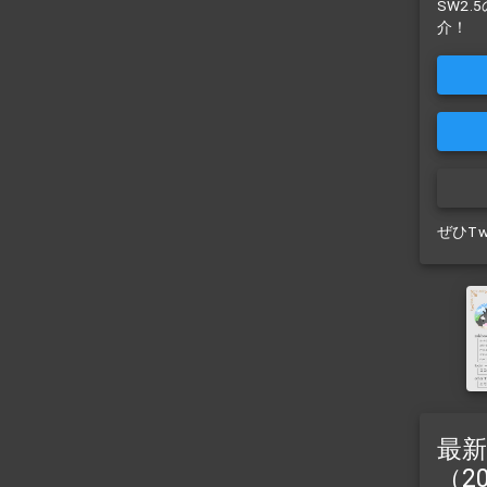
SW2
介！
ぜひT
最新
（2