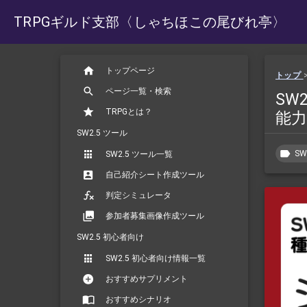
TRPGギルド支部
〈しゃちほこの尾びれ亭〉
トップページ
トップ
ページ一覧・検索
SW
TRPGとは？
能
SW2.5 ツール
SW
SW2.5 ツール一覧
自己紹介シート作成ツール
判定シミュレータ
参加者募集画像作成ツール
SW2.5 初心者向け
SW2.5 初心者向け情報一覧
おすすめサプリメント
おすすめシナリオ