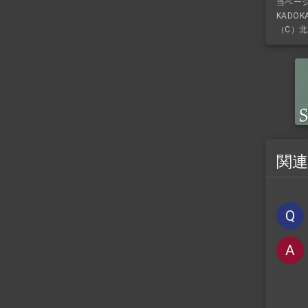
当ペー
KADO
（C）北
関
Q
A