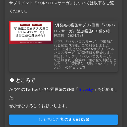
サプリメント
『
バルバロスサーガ
』については以下をご覧
ください。
7月発売の蛮族サプリ2冊目 『バルバ
ロスサーガ』 追加蛮族PC3種を紹
投稿日：2024/6/3
介！
サプリ『バルバロスサーガ』で追加さ
れる蛮族PC3種が全て判明しました
7/19に発売となるSW2.5サプリ『バル
バロスサーガ』の新情報を紹介しま...
見出し「サプリ『バルバロスサーガ』
で追加される蛮族PC3種が全て判明しま
した」「「蛮族PC」3種について」「ま
とめ」 公開日：6/3
ところで
かつてのTwitterと似た雰囲気のSNS「
Bluesky
」を始めまし
た。
ぜひぜひよろしくお願いします。
しゃちほこ丸のBluesky