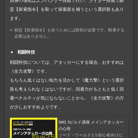
自身の強化は
エンハンサー
技能で行い、
ライダー
技能で
騎
芸
【探索指令】を取って探索面を補うという選択肢もあり
ます。
※
騎芸
【探索指令】を使うためには騎獣が必要です。騎乗する
必要はありません。
戦闘特技
戦闘特技については、アタッカーにする場合、おすすめは
《全力攻撃》です。
もちろん低くはない知力を活かして《魔力撃》という選択
肢も考えられなくはないですが、回避力がもともと低く回
避ペナルティが気にならないことから、《全力攻撃》の方
が少しおすすめよりです。
SW2.5ビルド講座 メインアタッカー
の心得
ソード・ワールド2.5 初心者向けビ