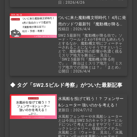
日：2026/4/26
ついに来た魔動機文明時代！ 4月に発
売のソドワ最新刊 『魔動機が降る街
投稿日：2026/4/4
で』 紹介・予想・考察！
SW2.5最新刊『魔動機が降る街で』ソ
ード・ワールド2.xが18年目も終わろう
とするなか、魔動機文明にフィーチャ
ーされることになりそうですというこ
とで、魔動機文明の影響が色濃く残る
ミスリア地方を舞台に... 見出し
「SW2.5最新刊『魔動機が降る街
で』」「舞台はミスリア地方」「ミス
リア地方での冒険とは？」「まとめ」
公開日：2026/4/4
タグ「SW2.5
ビルド考察」がついた最新記事
水風船を投げて戦う！？ フェンサー
&シューター 強いのかを考える！
更新日：2024/7/12
水風船フェンサーや水風船シューター
とは今回はSW2.5のキャラクタービル
ドについて考えてみますサプリ『エピ
ックトレジャリー』収録のアイテム、
水風船こと〈ウォータ... 見出し「水風
船フェンサーや水風船シューターと