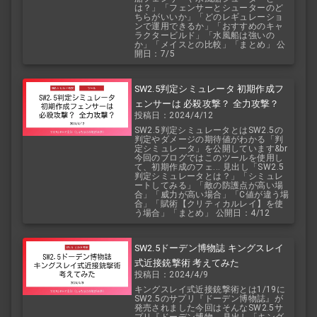
は？」「フェンサーとシューターのど
ちらがいいか」「どのレギュレーショ
ンで運用できるか」「おすすめのキャ
ラクタービルド」「水風船は強いの
か」「メイスとの比較」「まとめ」 公
開日：7/5
SW2.5判定シミュレータ 初期作成フ
ェンサーは 必殺攻撃？ 全力攻撃？
投稿日：2024/4/12
SW2.5判定シミュレータとはSW2.5の
判定やダメージの期待値がわかる「判
定シミュレータ」を公開しています&br
今回のブログではこのツールを使用し
て、初期作成のフェ... 見出し「SW2.5
判定シミュレータとは？」「シミュレ
ートしてみる」「敵の防護点が高い場
合」「威力が高い場合」「C値が違う場
合」「賦術【クリティカルレイ】を使
う場合」「まとめ」 公開日：4/12
SW2.5ドーデン博物誌 キングスレイ
式近接銃撃術 考えてみた
投稿日：2024/4/9
キングスレイ式近接銃撃術とは1/19に
SW2.5のサプリ『ドーデン博物誌』が
発売されました今回はそんなSW2.5サ