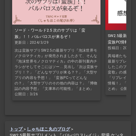
ソード・ワールド2.5 次のサプリは「蛮
SW2.5最新リ
族」！！ バルバロスが来るぞ！
蛮族PC情報ま
更新日：2024/3/29
投稿日：2024/5
ルバロスサーガ
次は蛮族サプリSW2.5の最新サプリ『泡沫世界モ
ノクロマティカ』が発売されましたさて、そんな
異端者たちの蛮歌
『泡沫世界モノクロマティカ』の中の新刊案内チ
最新リプレイ『
ラシがそしてそこにはソー... 見出し「次は蛮族サ
したこのブログ
プリ！？」「どんなサプリが来る？？」「大型サ
蛮歌』の感想を紹
プリの内容を予想！」「蛮族PCってどんな
「リプレイの感
の？」「大型サプリのその他の内容は？」「博物
情報！」「『バ
誌の内容予想」「文庫本の可能性」「まとめ」
とめ」 公開日：5
公開日：3/26
トップ
>
しゃちほこ丸のブログ
>
SW2.5最新サプリメント 『バルバロスレイジ』登場 ケンタ