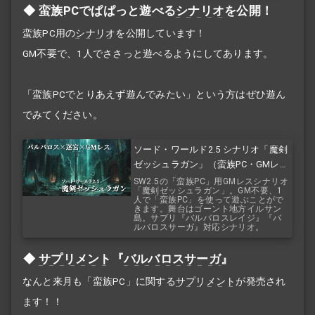
蛮族PCでぱぱっと遊べる
シナリオ
を公開！
蛮族PC用の
シナリオ
を公開しています！
GM不要で、1人でささっと遊べるようにしてあります。
「蛮族PCでとりあえず遊んでみたい」という方はぜひ遊ん
でみてください。
ソード・ワールド2.5 シナリオ「魔剣
ゼッシュラガン」（蛮族PC・GMレ
ス）
SW2.5の「蛮族PC」用GMレスシナリオ
「魔剣ゼッシュラガン」。GM不要、1
人で「蛮族PC」を使って遊ぶことがで
きます。舞台はゴーント地方イルサン
島。サプリ『バルバロスレイジ』『バ
ルバロスサーガ』対応シナリオ。
サプリメント
『
バルバロスサーガ
』
なんと来月も「蛮族PC」に関する
サプリメント
が発売され
ます！！