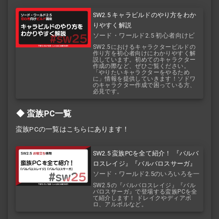
SW2.5 キャラビルドのやり方をわか
りやすく解説
ソード・ワールド2.5 初心者向けビ
ルド講座
SW2.5におけるキャラクタービルドの
作り方を初心者向けにわかりやすく解
説しています。初めてのキャラクター
作成の際など、ぜひご覧ください。
「やりたいキャラクターをやるため
に」情報を提供していきます！ソドワ
のキャラクター作成で困っている方、
必見です。
蛮族PC一覧
蛮族PCの一覧はこちらにあります！
SW2.5 蛮族PCを全て紹介！ 『バルバ
ロスレイジ』『バルバロスサーガ』
ソード・ワールド2.5のいろいろを一
覧で！
SW2.5の『バルバロスレイジ』『バル
バロスサーガ』で登場する蛮族PCを全
て紹介します！ ドレイクやディアボ
ロ、アルボルなど。