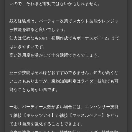
いので、それほど有効ではないかもしれません。
残る経験点は、パーティー次第で
スカウト
技能や
レンジャ
ー
技能を取ると良いでしょう。
知力は低めなものの、初期作成でもボーナスが「+2」まで
はいきやすいです。
高い器用度を活かして十分活躍できるでしょう。
セージ
技能はそれほどおすすめできません。知力が高くな
いこともありますが、魔物知識判定は
ライダー
技能でも可
能なことも向かい風です。
一応、パーティー人数が多い場合には、
エンハンサー
技能
で
練技
【キャッツアイ】か
練技
【マッスルベアー】をとっ
てより自身を強化することもできます。