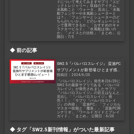
ドについて考えてみますサプリ『エピ
ックトレジャリー』収録のアイテム、
水風船こと〈ウォータ... 見出し「水風
船フェンサーや水風船シューターと
は？」「フェンサーとシューターのど
ちらがいいか」「どのレギュレーショ
ンで運用できるか」「おすすめのキャ
ラクタービルド」「水風船は強いの
か」「メイスとの比較」「まとめ」 公
開日：7/5
前の記事
SW2.5『バルバロスレイジ』 蛮族PC
サプリメントが新登場 ひとまず感想
投稿日：2024/6/20
&レビュー！
『バルバロスレイジ』発売本日6/20に
SW2.5の最新サプリである『バルバロ
スレイジ』が発売されましたサプリ
『バルバロスレイジ』の目玉はなんと...
見出し「『バルバロスレイジ』発
売！！」「サプリ『バルバロスレイ
ジ』の内容」「蛮族PC」「フィジカル
マスター技能と「魔装」」「蛮族PC用
シナリオ」「ワールドガイドとプレイ
ガイド」「まとめ」 公開日：6/20
タグ「SW2.5
新刊情報」がついた最新記事