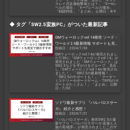
プリ『ドーデン博物... 見出し「キング
スレイ式近接銃撃術とは？」「5〜6レ
ベルの場合」「6〜7レベルの場合」
「戦闘特技」「まとめ」 公開日：4/9
タグ「SW2.5
蛮族PC」がついた最新記事
GMウォーロックvol.14発売 ソード・
ワールド2.5最新情報 サポートも充実
投稿日：2024/7/30
で超おすすめ
GMウォーロックvol.14が発売されまし
た7/30に『GMウォーロックvol.14』が
発売されました「GMウォーロック」は
SW2.5などを手がけるグループ... 見出
し「GMウォーロックvol.14が発売され
ました！」「SW2.5の最新情報！」
「SW2.5のサポートも！」「マーダー
ミステリーやボードゲーム・TRPGのサ
ポートがたくさん！」「まとめ」 公開
日：7/30
ソドワ最新サプリ 『バルバロスサー
ガ』 紹介と感想！
投稿日：2024/7/21
『バルバロスサーガ』発売SW2.5の最
新サプリ『バルバロスサーガ-蛮族と人
族の英雄譚-』が発売されましたこのサ