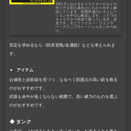
ルド講座
SW2.5におけるキャラクタービルドの
作り方を初心者向けにわかりやすく解
説しています。初期作成のレギュレー
ションを中心に解説します。ソドワの
キャラクター作成で困っている方、必
見です。主にファイター・フェンサ
ー・グラップラー・バトルダンサー向
け。
安定を求めるなら《防具習熟/金属鎧》なども考えられま
す。
アイテム
お値段と必筋値を見つつ、なるべく防護点の高い鎧を着る
のがおすすめです。
武器も命中が低くならない範囲で、高い威力のものを選ぶ
のがおすすめです。
タンク
一方で、《かばう》をとって「タンク」をすることも考え