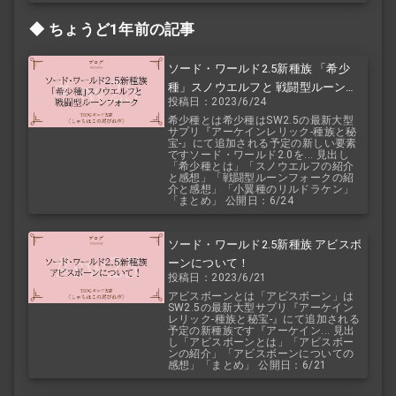
ちょうど1年前の記事
ソード・ワールド2.5新種族 「希少
種」スノウエルフと 戦闘型ルーンフ
投稿日：2023/6/24
ォーク
希少種とは希少種はSW2.5の最新大型
サプリ『アーケインレリック-種族と秘
宝-』にて追加される予定の新しい要素
ですソード・ワールド2.0を... 見出し
「希少種とは」「スノウエルフの紹介
と感想」「戦闘型ルーンフォークの紹
介と感想」「小翼種のリルドラケン」
「まとめ」 公開日：6/24
ソード・ワールド2.5新種族 アビスボ
ーンについて！
投稿日：2023/6/21
アビスボーンとは「アビスボーン」は
SW2.5の最新大型サプリ『アーケイン
レリック-種族と秘宝-』にて追加される
予定の新種族です『アーケイン... 見出
し「アビスボーンとは」「アビスボー
ンの紹介」「アビスボーンについての
感想」「まとめ」 公開日：6/21