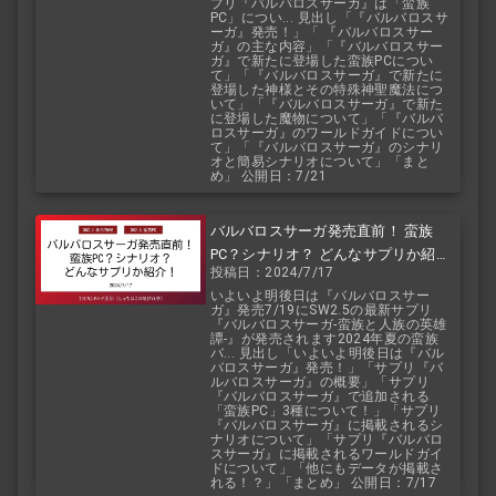
プリ『バルバロスサーガ』は「蛮族
PC」につい... 見出し「『バルバロスサ
ーガ』発売！」「 『バルバロスサー
ガ』の主な内容」「『バルバロスサー
ガ』で新たに登場した蛮族PCについ
て」「『バルバロスサーガ』で新たに
登場した神様とその特殊神聖魔法につ
いて」「『バルバロスサーガ』で新た
に登場した魔物について」「『バルバ
ロスサーガ』のワールドガイドについ
て」「『バルバロスサーガ』のシナリ
オと簡易シナリオについて」「まと
め」 公開日：7/21
バルバロスサーガ発売直前！ 蛮族
PC？シナリオ？ どんなサプリか紹
投稿日：2024/7/17
介！
いよいよ明後日は『バルバロスサー
ガ』発売7/19にSW2.5の最新サプリ
『バルバロスサーガ-蛮族と人族の英雄
譚-』が発売されます2024年夏の蛮族
バ... 見出し「いよいよ明後日は『バル
バロスサーガ』発売！」「サプリ『バ
ルバロスサーガ』の概要」「サプリ
『バルバロスサーガ』で追加される
「蛮族PC」3種について！」「サプリ
『バルバロスサーガ』に掲載されるシ
ナリオについて」「サプリ『バルバロ
スサーガ』に掲載されるワールドガイ
ドについて」「他にもデータが掲載さ
れる！？」「まとめ」 公開日：7/17