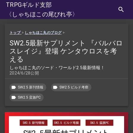
TRPGギルド支部
〈しゃちほこの尾びれ亭〉
トップ
>
しゃちほこ丸のブログ
>
SW2.5最新サプリメント 『バルバロ
スレイジ』登場 ケンタウロスを考
える
しゃちほこ丸のソード・ワールド2.5最新情報！
2024/6/28公開
SW2.5 新刊情報
SW2.5 ビルド考察
SW2.5 蛮族PC