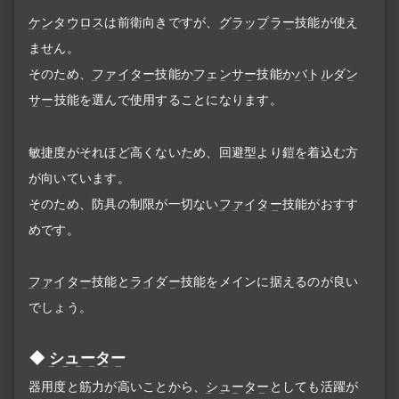
ケンタウロス
は前衛向きですが、
グラップラー
技能が使え
ません。
そのため、
ファイター
技能か
フェンサー
技能か
バトルダン
サー
技能を選んで使用することになります。
敏捷度がそれほど高くないため、回避型より鎧を着込む方
が向いています。
そのため、防具の制限が一切ない
ファイター
技能がおすす
めです。
ファイター
技能と
ライダー
技能をメインに据えるのが良い
でしょう。
シューター
器用度と筋力が高いことから、
シューター
としても活躍が