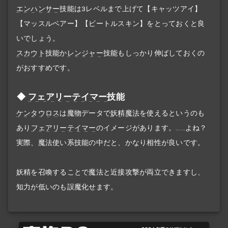
エンハンサー
技能は3レベルまで上げて【キャッツアイ】
【マッスルベアー】【ビートルスキン】をとっておくと良
いでしょう。
スカウト
技能か
レンジャー
技能もしっかり伸ばしておくの
がおすすめです。
フェアリーテイマー
技能
ケンタウロス
は魔物データで
妖精魔法
を使えるというのも
あり
フェアリーテイマー
のイメージがあります。……よね？
実際、魔法使い系技能の中だと、かなり相性が良いです。
妖精を召喚することで魔法と近接攻撃が両立できますし、
知力が低いのも誤魔化せます。