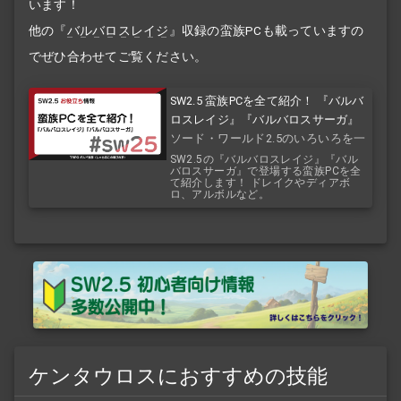
います！
他の『
バルバロスレイジ
』収録の蛮族PCも載っていますの
でぜひ合わせてご覧ください。
SW2.5 蛮族PCを全て紹介！ 『バルバ
ロスレイジ』『バルバロスサーガ』
ソード・ワールド2.5のいろいろを一
覧で！
SW2.5の『バルバロスレイジ』『バル
バロスサーガ』で登場する蛮族PCを全
て紹介します！ ドレイクやディアボ
ロ、アルボルなど。
ケンタウロスにおすすめの技能