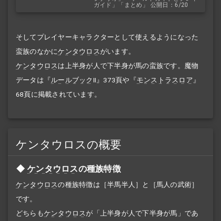
ガイド」「まとめ」 公開日：6/20
そしてプレイヤーキャラクターとして使えるようになった
蛮族のなかに
ケンタウロス
がいます。
ケンタウロス
は上半身が人で下半身が馬の蛮族です。魔物
データは『
ルールブック
II』373頁や『
モンストラスロア
』
68頁に掲載されています。
ケンタウロスの概要
ケンタウロス
の種族特徴
ケンタウロス
の種族特徴は［半馬半人］と［馬人の武術］
です。
どちらも
ケンタウロス
が「上半身が人で下半身が馬」であ