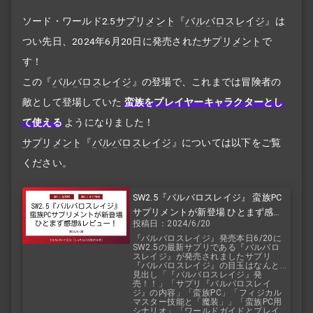
ソード・ワールド2.5
サプリメント
『
バルバロスレイジ
』は
つい先日、2024年6月20日に発売された
サプリメント
で
す！
この『
バルバロスレイジ
』の登場で、これまでは冒険者の
敵として登場していた
蛮族をプレイヤーキャラクターとし
て使える
ようになりました！
サプリメント
『
バルバロスレイジ
』については以下をご覧
ください。
SW2.5『バルバロスレイジ』 蛮族PC
サプリメントが新登場 ひとまず感想
投稿日：2024/6/20
&レビュー！
『バルバロスレイジ』発売本日6/20に
SW2.5の最新サプリである『バルバロ
スレイジ』が発売されましたサプリ
『バルバロスレイジ』の目玉はなんと...
見出し「『バルバロスレイジ』発
売！！」「サプリ『バルバロスレイ
ジ』の内容」「蛮族PC」「フィジカル
マスター技能と「魔装」」「蛮族PC用
シナリオ」「ワールドガイドとプレイ