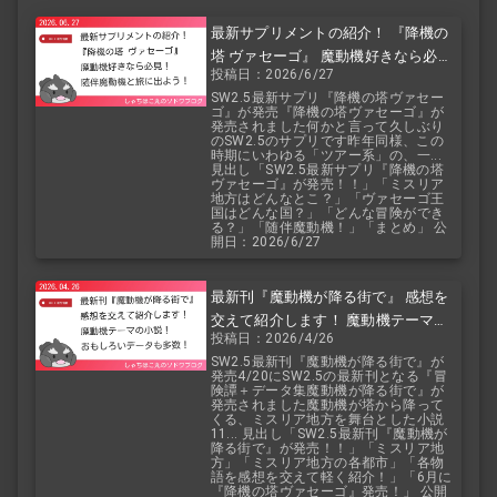
最新サプリメントの紹介！ 『降機の
塔 ヴァセーゴ』 魔動機好きなら必
投稿日：2026/6/27
見！ 随伴魔動機と旅に出よう！
SW2.5最新サプリ『降機の塔ヴァセー
ゴ』が発売『降機の塔ヴァセーゴ』が
発売されました何かと言って久しぶり
のSW2.5のサプリです昨年同様、この
時期にいわゆる「ツアー系」の、一...
見出し「SW2.5最新サプリ『降機の塔
ヴァセーゴ』が発売！！」「ミスリア
地方はどんなとこ？」「ヴァセーゴ王
国はどんな国？」「どんな冒険ができ
る？」「随伴魔動機！」「まとめ」 公
開日：2026/6/27
最新刊『魔動機が降る街で』 感想を
交えて紹介します！ 魔動機テーマの
投稿日：2026/4/26
小説！ おもしろいデータも多数！
SW2.5最新刊『魔動機が降る街で』が
発売4/20にSW2.5の最新刊となる『冒
険譚＋データ集魔動機が降る街で』が
発売されました魔動機が塔から降って
くる、ミスリア地方を舞台とした小説
11... 見出し「SW2.5最新刊『魔動機が
降る街で』が発売！！」「ミスリア地
方」「ミスリア地方の各都市」「各物
語を感想を交えて軽く紹介！」「6月に
『降機の塔ヴァセーゴ』発売！」 公開