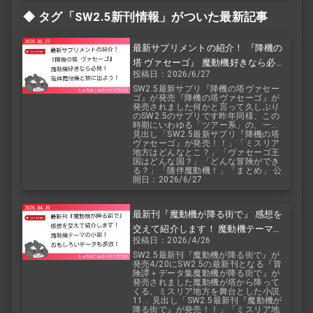
タグ「SW2.5
新刊情報」がついた最新記事
最新サプリメントの紹介！ 『降機の
塔 ヴァセーゴ』 魔動機好きなら必
投稿日：2026/6/27
見！ 随伴魔動機と旅に出よう！
SW2.5最新サプリ『降機の塔ヴァセー
ゴ』が発売『降機の塔ヴァセーゴ』が
発売されました何かと言って久しぶり
のSW2.5のサプリです昨年同様、この
時期にいわゆる「ツアー系」の、一...
見出し「SW2.5最新サプリ『降機の塔
ヴァセーゴ』が発売！！」「ミスリア
地方はどんなとこ？」「ヴァセーゴ王
国はどんな国？」「どんな冒険ができ
る？」「随伴魔動機！」「まとめ」 公
開日：2026/6/27
最新刊『魔動機が降る街で』 感想を
交えて紹介します！ 魔動機テーマの
投稿日：2026/4/26
小説！ おもしろいデータも多数！
SW2.5最新刊『魔動機が降る街で』が
発売4/20にSW2.5の最新刊となる『冒
険譚＋データ集魔動機が降る街で』が
発売されました魔動機が塔から降って
くる、ミスリア地方を舞台とした小説
11... 見出し「SW2.5最新刊『魔動機が
降る街で』が発売！！」「ミスリア地