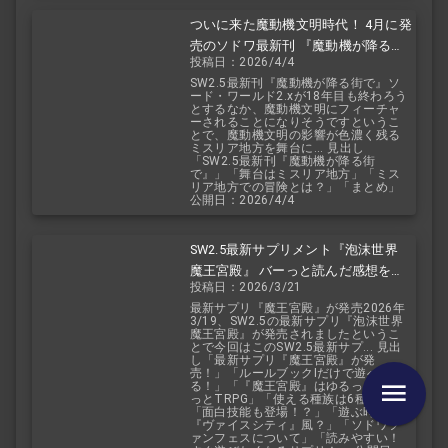
ついに来た魔動機文明時代！ 4月に発
売のソドワ最新刊 『魔動機が降る街
投稿日：2026/4/4
で』 紹介・予想・考察！
SW2.5最新刊『魔動機が降る街で』ソ
ード・ワールド2.xが18年目も終わろう
とするなか、魔動機文明にフィーチャ
ーされることになりそうですというこ
とで、魔動機文明の影響が色濃く残る
ミスリア地方を舞台に... 見出し
「SW2.5最新刊『魔動機が降る街
で』」「舞台はミスリア地方」「ミス
リア地方での冒険とは？」「まとめ」
公開日：2026/4/4
SW2.5最新サプリメント『泡沫世界
魔王宮殿』 バーっと読んだ感想を交
投稿日：2026/3/21
えて紹介します！！
最新サプリ『魔王宮殿』が発売2026年
3/19、SW2.5の最新サプリ『泡沫世界
魔王宮殿』が発売されましたというこ
とで今回はこのSW2.5最新サプ... 見出
し「最新サプリ『魔王宮殿』が発
売！」「ルールブックIだけで遊べ
る！」「『魔王宮殿』はゆるっとふわ
っとTRPG」「使える種族は6種類」
「面白技能も登場！？」「遊ぶ時は
『ヴァイスシティ』風？」「ソドワフ
ァンフェスについて」「読みやすい！