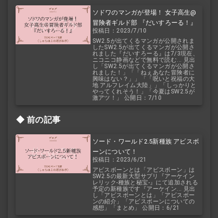
ソドワのマンガが登場！ 女子高生@
冒険者ギルド部 『だいすろーる！』
投稿日：2023/7/10
SW2.5が出てくるマンガが公開されま
したSW2.5が出てくるマンガが公開さ
れました『だいすろーる』は7/3現在、
ニコニコ静画などで無料で読む... 見出
し「SW2.5が出てくるマンガが公開さ
れました！」「「ねぇあなた冒険者に
興味はない？」」「「呪いと祝福の大
地 アルフレイム大陸」」「しっかりと
やってくれそう！」「今夏はSW2.5が
激アツ！」 公開日：7/10
前の記事
ソード・ワールド2.5新種族 アビスボ
ーンについて！
投稿日：2023/6/21
アビスボーンとは「アビスボーン」は
SW2.5の最新大型サプリ『アーケイン
レリック-種族と秘宝-』にて追加される
予定の新種族です『アーケイン... 見出
し「アビスボーンとは」「アビスボー
ンの紹介」「アビスボーンについての
感想」「まとめ」 公開日：6/21