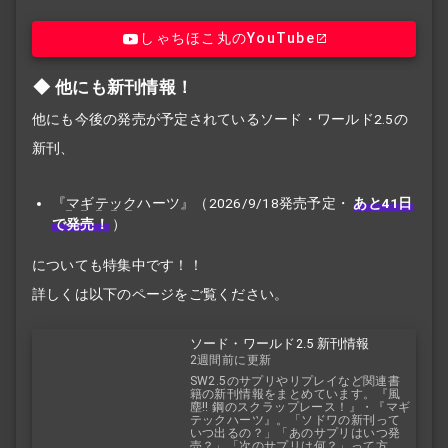
しゃちほこ丸のYouTube
他にも新刊情報！
他にも今後の発売が予定されているソード・ワールド2.5の
新刊、
『
マギテック
ハーツ』（2026/9/18発売予定・
あと41日
で発売！
）
についても特集中です！！
詳しくは以下のページをご覧ください。
ソード・ワールド2.5 新刊情報
2週間前に更新
SW2.5のサプリやリプレイなど関連書
籍の新刊情報をまとめています。『風
塵!! 鋼のスクラップレース！』・『マギ
テックハーツ』。「ソドワの新刊って
いつ出るの？」「あのサプリはいつ発
売？」「次のサプリは何？」って方、