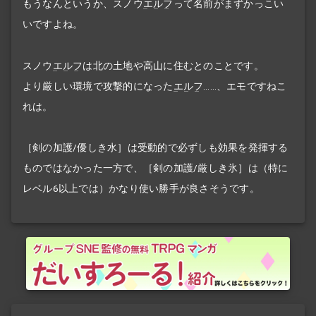
もうなんというか、スノウ
エルフ
って名前がまずかっこい
いですよね。
スノウ
エルフ
は北の土地や高山に住むとのことです。
より厳しい環境で攻撃的になった
エルフ
……、エモですねこ
れは。
［剣の加護/優しき水］は受動的で必ずしも効果を発揮する
ものではなかった一方で、［剣の加護/厳しき氷］は（特に
レベル6以上では）かなり使い勝手が良さそうです。