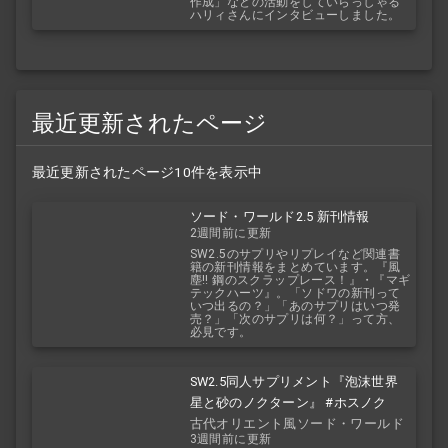
作成」などの活動をしていらっしゃる
ハリィさんにインタビューしました。
最近更新されたページ
最近更新されたページ10件を表示中
ソード・ワールド2.5 新刊情報
2週間前に更新
SW2.5のサプリやリプレイなど関連書
籍の新刊情報をまとめています。『風
塵!! 鋼のスクラップレース！』・『マギ
テックハーツ』。「ソドワの新刊って
いつ出るの？」「あのサプリはいつ発
売？」「次のサプリは何？」って方、
必見です。
SW2.5同人サプリメント『泡沫世界
星と砂のノクターン』 #ホスノク
古代オリエント風ソード・ワールド
3週間前に更新
2.5