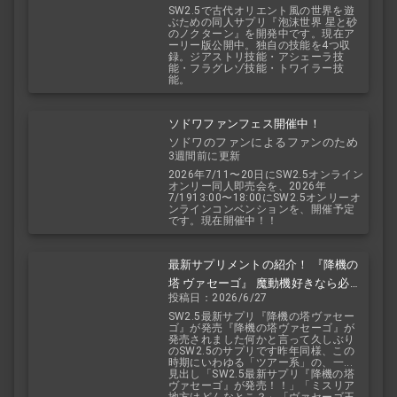
SW2.5で古代オリエント風の世界を遊
ぶための同人サプリ『泡沫世界 星と砂
のノクターン』を開発中です。現在ア
ーリー版公開中。独自の技能を4つ収
録。ジアストリ技能・アシェーラ技
能・フラグレゾ技能・トワイラー技
能。
ソドワファンフェス開催中！
ソドワのファンによるファンのため
3週間前に更新
のお祭り！
2026年7/11〜20日にSW2.5オンライン
オンリー同人即売会を、2026年
7/1913:00〜18:00にSW2.5オンリーオ
ンラインコンベンションを、開催予定
です。現在開催中！！
最新サプリメントの紹介！ 『降機の
塔 ヴァセーゴ』 魔動機好きなら必
投稿日：2026/6/27
見！ 随伴魔動機と旅に出よう！
SW2.5最新サプリ『降機の塔ヴァセー
ゴ』が発売『降機の塔ヴァセーゴ』が
発売されました何かと言って久しぶり
のSW2.5のサプリです昨年同様、この
時期にいわゆる「ツアー系」の、一...
見出し「SW2.5最新サプリ『降機の塔
ヴァセーゴ』が発売！！」「ミスリア