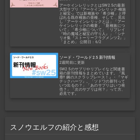
とめ
アーケインレリックとはSW2.5の最新
大型サプリ『アーケインレリック-種族
と秘宝-』では新種族や「希少種」と呼
ばれる既存種族の亜種、そして... 見出
し「アーケインレリックとは」「アー
ケインレリックの概要」「新種族につ
いて」「希少種について」「リプレイ
『時の魔域と秘宝の守り人』」「シナ
リオ集『ストーリーフラグメンツ2』」
「まとめ」 公開日：6/2
ソード・ワールド2.5 新刊情報
2週間前に更新
SW2.5のサプリやリプレイなど関連書
籍の新刊情報をまとめています。『風
塵!! 鋼のスクラップレース！』・『マギ
テックハーツ』。「ソドワの新刊って
いつ出るの？」「あのサプリはいつ発
売？」「次のサプリは何？」って方、
必見です。
スノウエルフの紹介と感想