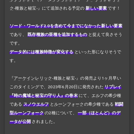
ク
-種族と秘宝-』にて追加される予定の
新しい要素
です！
ソード・ワールド2.0を含めて今までになかった新しい要素
であり、
既存種族の亜種を追加するもの
と捉えて良さそう
です。
データ的には種族特徴が変化する
といった形になりそうで
す。
『
アーケインレリック
-種族と秘宝-』の発売より1ヶ月早い
このタイミングで、2023年6月20日に発売された
リプレイ
『時の魔域と秘宝の守り人』の巻末
にて、
エルフ
の希少種
である
スノウ
エルフ
と
ルーンフォーク
の希少種である
戦闘
型
ルーンフォーク
の2種について、
一部（ほとんど）のデ
ータが公開
されました。