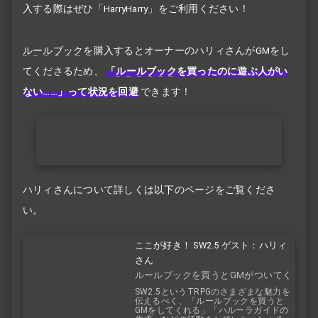
入する際はぜひ「HarryHarry」をご利用ください！
ルールブック
を購入するとオーナーのハリィさんがGMをし
てくださるため、
「
ルールブック
を買ったのに遊ぶ人がい
ない……」って状況を回避
できます！
ハリィさんについて詳しくは以下のページをご覧くださ
い。
ここが好き！ SW2.5 ゲスト：ハリィ
さん
ルールブックを買うとGMがついてく
る！？
SW2.5というTRPGのさまざまな魅力を
伝えるべく、「ルールブックを買うと
GMをしてくれる」「ハルーラガイドの