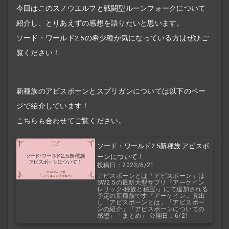
今回はこのスノウ
エルフ
と戦闘型
ルーンフォーク
について
紹介し、とりあえずの感想を語りたいと思います。
ソード・ワールド2.5の希少種が気になっている方はぜひご
覧ください！
新種族の
アビスボーン
と
スプリガン
については以下のペー
ジで紹介しています！
こちらも合わせてご覧ください。
ソード・ワールド2.5新種族 アビスボ
ーンについて！
投稿日：2023/6/21
アビスボーンとは「アビスボーン」は
SW2.5の最新大型サプリ『アーケイン
レリック-種族と秘宝-』にて追加される
予定の新種族です『アーケイン... 見出
し「アビスボーンとは」「アビスボー
ンの紹介」「アビスボーンについての
感想」「まとめ」 公開日：6/21