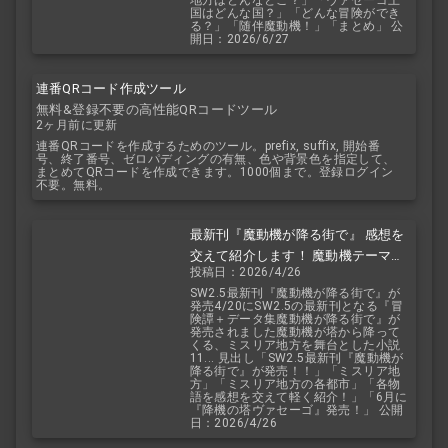
地方はどんなとこ？」「ヴァセーゴ王
国はどんな国？」「どんな冒険ができ
る？」「随伴魔動機！」「まとめ」 公
開日：2026/6/27
連番QRコード作成ツール
無料&登録不要の高性能QRコードツール
2ヶ月前に更新
連番QRコードを作成するためのツール。prefix, suffix, 開始番
号、終了番号、ゼロパディングの有無、色や背景色を指定して、
まとめてQRコードを作成できます。1000個まで。登録ログイン
不要。無料。
最新刊『魔動機が降る街で』 感想を
交えて紹介します！ 魔動機テーマの
投稿日：2026/4/26
小説！ おもしろいデータも多数！
SW2.5最新刊『魔動機が降る街で』が
発売4/20にSW2.5の最新刊となる『冒
険譚＋データ集魔動機が降る街で』が
発売されました魔動機が塔から降って
くる、ミスリア地方を舞台とした小説
11... 見出し「SW2.5最新刊『魔動機が
降る街で』が発売！！」「ミスリア地
方」「ミスリア地方の各都市」「各物
語を感想を交えて軽く紹介！」「6月に
『降機の塔ヴァセーゴ』発売！」 公開
日：2026/4/26