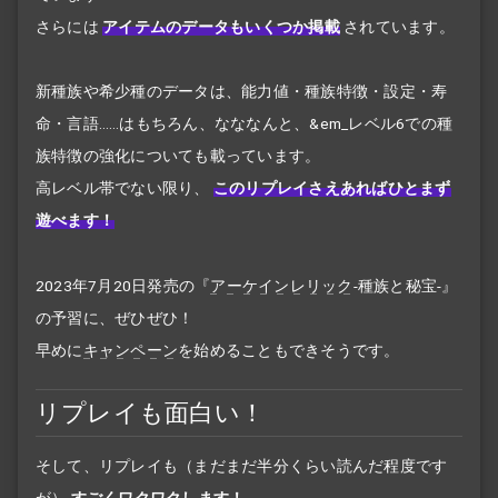
さらには
アイテムのデータもいくつか掲載
されています。
新種族や希少種のデータは、能力値・種族特徴・設定・寿
命・言語……はもちろん、なななんと、&em_レベル6での種
族特徴の強化
についても載っています。
高レベル帯でない限り、
このリプレイさえあればひとまず
遊べます！
2023年7月20日発売の『
アーケインレリック
-種族と秘宝-』
の予習に、ぜひぜひ！
早めに
キャンペーン
を始めることもできそうです。
リプレイも面白い！
そして、リプレイも（まだまだ半分くらい読んだ程度です