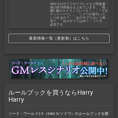
SW2.5のサプリやリプレイなど関連書
籍の新刊情報をまとめています。『風
塵!! 鋼のスクラップレース！』・『マギ
テックハーツ』。「ソドワの新刊って
いつ出るの？」「あのサプリはいつ発
売？」「次のサプリは何？」って方、
必見です。
最新情報一覧（更新順）はこちら
ルールブックを買うならHarry
Harry
ソード・ワールド2.5（SW2.5/ソドワ）の
ルールブック
を購