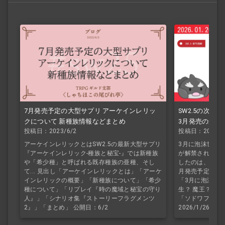
7月発売予定の大型サプリ アーケインレリッ
SW2.5の次サ
クについて 新種族情報などまとめ
3月発売の最新
投稿日：2023/6/2
投稿日：2026/1
アーケインレリックとはSW2.5の最新大型サプリ
3月に泡沫世界シ
『アーケインレリック-種族と秘宝-』では新種族
が解禁されました
や「希少種」と呼ばれる既存種族の亜種、そし
したのは、新サ
て... 見出し「アーケインレリックとは」「アーケ
月発売予定のこち
インレリックの概要」「新種族について」「希少
「3月に泡沫世
種について」「リプレイ『時の魔域と秘宝の守り
生？ 魔王？」
人』」「シナリオ集『ストーリーフラグメンツ
「ソドワファン
2』」「まとめ」 公開日：6/2
2026/1/26