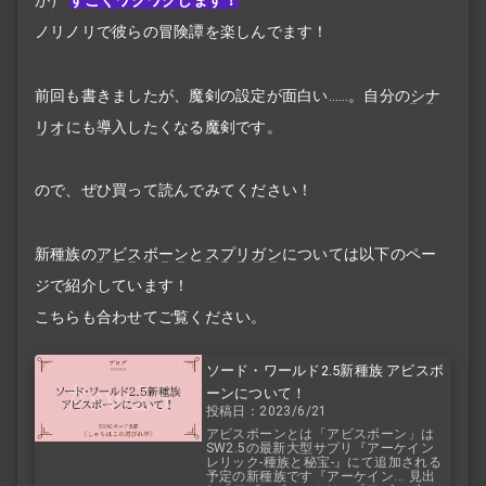
が）
すごくワクワクします！
ノリノリで彼らの冒険譚を楽しんでます！
前回も書きましたが、魔剣の設定が面白い……。自分の
シナ
リオ
にも導入したくなる魔剣です。
ので、ぜひ買って読んでみてください！
新種族の
アビスボーン
と
スプリガン
については以下のペー
ジで紹介しています！
こちらも合わせてご覧ください。
ソード・ワールド2.5新種族 アビスボ
ーンについて！
投稿日：2023/6/21
アビスボーンとは「アビスボーン」は
SW2.5の最新大型サプリ『アーケイン
レリック-種族と秘宝-』にて追加される
予定の新種族です『アーケイン... 見出