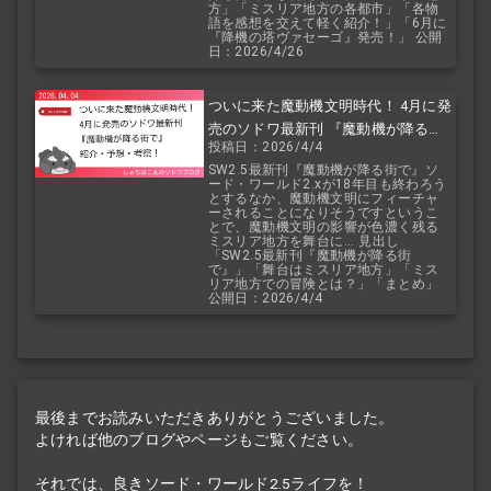
方」「ミスリア地方の各都市」「各物
語を感想を交えて軽く紹介！」「6月に
『降機の塔ヴァセーゴ』発売！」 公開
日：2026/4/26
ついに来た魔動機文明時代！ 4月に発
売のソドワ最新刊 『魔動機が降る街
投稿日：2026/4/4
で』 紹介・予想・考察！
SW2.5最新刊『魔動機が降る街で』ソ
ード・ワールド2.xが18年目も終わろう
とするなか、魔動機文明にフィーチャ
ーされることになりそうですというこ
とで、魔動機文明の影響が色濃く残る
ミスリア地方を舞台に... 見出し
「SW2.5最新刊『魔動機が降る街
で』」「舞台はミスリア地方」「ミス
リア地方での冒険とは？」「まとめ」
公開日：2026/4/4
最後までお読みいただきありがとうございました。
よければ他のブログやページもご覧ください。
それでは、良きソード・ワールド2.5ライフを！