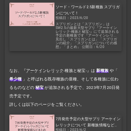
ソード・ワールド2.5新種族 スプリガ
ンについて！
投稿日：2023/6/20
スプリガンとは「スプリガン」は
SW2.5の最新大型サプリ『アーケイン
レリック-種族と秘宝-』にて追加される
予定の新種族です『アーケインレリ...
見出し「スプリガンとは」「スプリガ
ンの紹介」「スプリガンについての感
想」「まとめ」 公開日：6/20
なお、『
アーケインレリック
-種族と秘宝-』は
新種族
や
「
希少種
」
と呼ばれる既存種族の亜種、そして各種族に伝わ
るものなどの
秘宝
が追加される予定で、2023年7月20日発
売予定です。
詳しくは以下のページをご覧ください。
7月発売予定の大型サプリ アーケイン
レリックについて 新種族情報などま
投稿日：2023/6/2