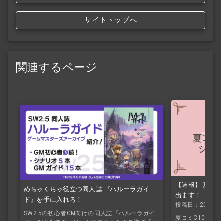
サイトトップへ
関連するページ
【速報】 夏コミ
めちゃくちゃ役立つ同人誌 『ハルーラガイ
出ます！
ド』を手に入れろ！
投稿日：2023/6
SW2.5の初心者GM向けの同人誌『ハルーラガイ
夏コミC102に