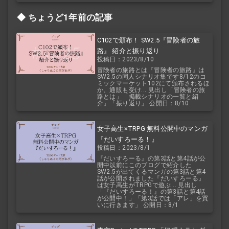
ちょうど1年前の記事
C102で頒布！ SW2.5『冒険者の旅
路』 紹介と振り返り
投稿日：2023/8/10
冒険者の旅路とは『冒険者の旅路』は
SW2.5の同人シナリオ集です8/12のコ
ミックマーケット102にて頒布されるほ
か、通販も受け... 見出し「冒険者の旅
路とは」「掲載シナリオの一覧と紹
介」「振り返り」 公開日：8/10
女子高生×TRPG 無料公開中のマンガ
『だいすろーる！』
投稿日：2023/8/1
『だいすろーる』の第3話と第4話が公
開中以前にこのブログで紹介した
SW2.5が出てくるマンガの第3話と第4
話が公開されました『だいすろーる』
は女子高生がTRPGで遊ぶ... 見出し
「『だいすろーる！』の第3話と第4話
が公開中！」「第3話では「アレ」を買
いに行きます」 公開日：8/1