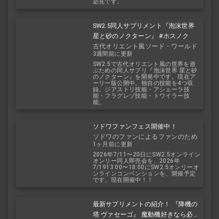
必見です。
SW2.5同人サプリメント『泡沫世界
星と砂のノクターン』 #ホスノク
古代オリエント風ソード・ワールド
3週間前に更新
2.5
SW2.5で古代オリエント風の世界を遊
ぶための同人サプリ『泡沫世界 星と砂
のノクターン』を開発中です。現在ア
ーリー版公開中。独自の技能を4つ収
録。ジアストリ技能・アシェーラ技
能・フラグレゾ技能・トワイラー技
能。
ソドワファンフェス開催中！
ソドワのファンによるファンのため
1ヶ月前に更新
のお祭り！
2026年7/11〜20日にSW2.5オンライン
オンリー同人即売会を、2026年
7/1913:00〜18:00にSW2.5オンリーオ
ンラインコンベンションを、開催予定
です。現在開催中！！
最新サプリメントの紹介！ 『降機の
塔 ヴァセーゴ』 魔動機好きなら必