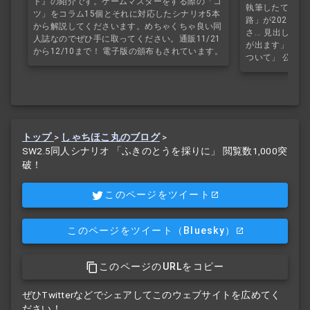
ド』の紹介です。ゲームマスターをする際の「コ
執筆したているS
ツ」をコラム15個とそれに対応したシナリオ5本
路」が2023年
から解説してくださいます。めちゃくちゃ良い同
さ... 見出し「
人誌なのでぜひ手に取ってください。通販11/21
が出ます」「同
から12/10まで！ 電子版の頒布もされています。
ついて」 公開日：
トップ
>
しゃちほこ丸のブログ
>
SW2.5同人シナリオ 「ふきのとうを採りに」 閲覧数1,000突
破！
このページをツイート
このページをツイート
（Bluesky）
このページのURLをコピー
ぜひTwitterなどでシェアしてこのウェブサイトを広めてく
ださい！