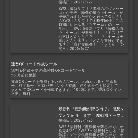
投稿日：2026/6/27
見！ 随伴魔動機と旅に出よう！
SW2.5最新サプリ『降機の塔ヴァセー
ゴ』が発売『降機の塔ヴァセーゴ』が
発売されました何かと言って久しぶり
のSW2.5のサプリです昨年同様、この
時期にいわゆる「ツアー系」の、一...
見出し「SW2.5最新サプリ『降機の塔
ヴァセーゴ』が発売！！」「ミスリア
地方はどんなとこ？」「ヴァセーゴ王
国はどんな国？」「どんな冒険ができ
る？」「随伴魔動機！」「まとめ」 公
開日：2026/6/27
連番QRコード作成ツール
無料&登録不要の高性能QRコードツール
2ヶ月前に更新
連番QRコードを作成するためのツール。prefix, suffix, 開始番
号、終了番号、ゼロパディングの有無、色や背景色を指定して、
まとめてQRコードを作成できます。1000個まで。登録ログイン
不要。無料。
最新刊『魔動機が降る街で』 感想を
交えて紹介します！ 魔動機テーマの
投稿日：2026/4/26
小説！ おもしろいデータも多数！
SW2.5最新刊『魔動機が降る街で』が
発売4/20にSW2.5の最新刊となる『冒
険譚＋データ集魔動機が降る街で』が