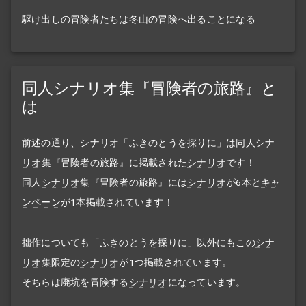
駆け出しの冒険者たちは冬山の冒険へ出ることになる
同人シナリオ集『冒険者の旅路』と
は
前述の通り、
シナリオ
「ふきのとうを採りに」は同人
シナ
リオ
集『冒険者の旅路』に掲載された
シナリオ
です！
同人
シナリオ
集『冒険者の旅路』には
シナリオ
が6本と
キャ
ンペーン
が1本掲載されています！
拙作についても「ふきのとうを採りに」以外にもこの
シナ
リオ
集限定の
シナリオ
が1つ掲載されています。
そちらは廃坑を冒険する
シナリオ
になっています。