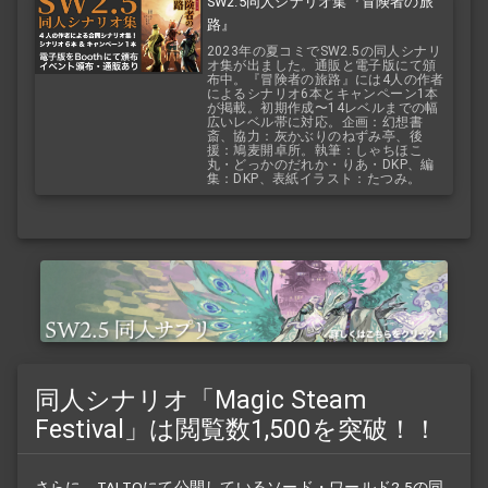
SW2.5同人シナリオ集『冒険者の旅
路』
2023年の夏コミでSW2.5の同人シナリ
オ集が出ました。通販と電子版にて頒
布中。『冒険者の旅路』には4人の作者
によるシナリオ6本とキャンペーン1本
が掲載。初期作成〜14レベルまでの幅
広いレベル帯に対応。企画：幻想書
斎、協力：灰かぶりのねずみ亭、後
援：鳩麦開卓所。執筆：しゃちほこ
丸・どっかのだれか・りあ・DKP、編
集：DKP、表紙イラスト：たつみ。
同人シナリオ「Magic Steam
Festival」は閲覧数1,500を突破！！
さらに、TALTOにて公開しているソード・ワールド2.5の同