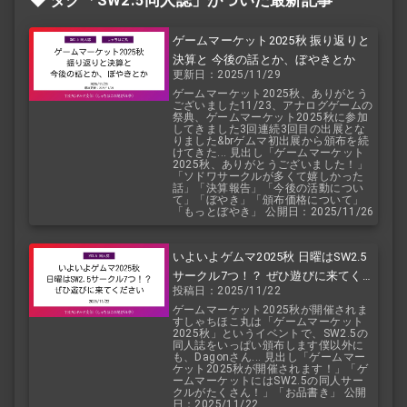
タグ「SW2.5
同人誌」がついた最新記事
ゲームマーケット2025秋 振り返りと
決算と 今後の話とか、ぼやきとか
更新日：2025/11/29
ゲームマーケット2025秋、ありがとう
ございました11/23、アナログゲームの
祭典、ゲームマーケット2025秋に参加
してきました3回連続3回目の出展とな
りました&brゲムマ初出展から頒布を続
けてきた... 見出し「ゲームマーケット
2025秋、ありがとうございました！」
「ソドワサークルが多くて嬉しかった
話」「決算報告」「今後の活動につい
て」「ぼやき」「頒布価格について」
「もっとぼやき」 公開日：2025/11/26
いよいよゲムマ2025秋 日曜はSW2.5
サークル7つ！？ ぜひ遊びに来てくだ
投稿日：2025/11/22
さい
ゲームマーケット2025秋が開催されま
すしゃちほこ丸は「ゲームマーケット
2025秋」というイベントで、SW2.5の
同人誌をいっぱい頒布します僕以外に
も、Dagonさん... 見出し「ゲームマー
ケット2025秋が開催されます！」「ゲ
ームマーケットにはSW2.5の同人サー
クルがたくさん！」「お品書き」 公開
日：2025/11/22