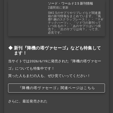
ソード・ワールド2.5 新刊情報
2週間前に更新
SW2.5のサプリやリプレイなど関連書
籍の新刊情報をまとめています。『風
塵!! 鋼のスクラップレース！』・『マギ
テックハーツ』。「ソドワの新刊って
いつ出るの？」「あのサプリはいつ発
売？」「次のサプリは何？」って方、
必見です。
新刊『降機の塔ヴァセーゴ』なども特集して
ます！
当サイトでは2026/6/19に発売された『降機の塔ヴァセー
ゴ』についても特集中です！
買った人もまだの人も、ぜひ見ていってください！
『降機の塔ヴァセーゴ』関連ページはこちら
さらに、最近発売された