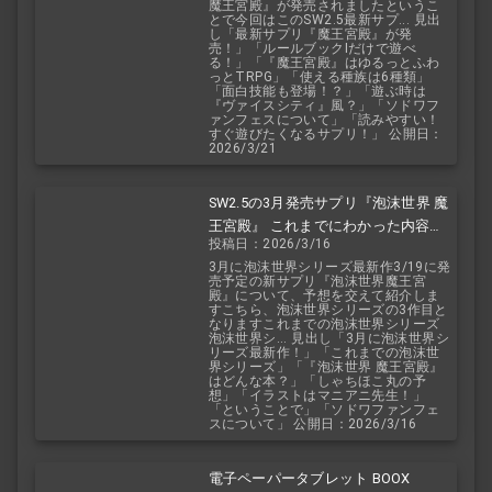
魔王宮殿』が発売されましたというこ
とで今回はこのSW2.5最新サプ... 見出
し「最新サプリ『魔王宮殿』が発
売！」「ルールブックIだけで遊べ
る！」「『魔王宮殿』はゆるっとふわ
っとTRPG」「使える種族は6種類」
「面白技能も登場！？」「遊ぶ時は
『ヴァイスシティ』風？」「ソドワフ
ァンフェスについて」「読みやすい！
すぐ遊びたくなるサプリ！」 公開日：
2026/3/21
SW2.5の3月発売サプリ『泡沫世界 魔
王宮殿』 これまでにわかった内容を
投稿日：2026/3/16
予想を交えて紹介
3月に泡沫世界シリーズ最新作3/19に発
売予定の新サプリ『泡沫世界魔王宮
殿』について、予想を交えて紹介しま
すこちら、泡沫世界シリーズの3作目と
なりますこれまでの泡沫世界シリーズ
泡沫世界シ... 見出し「3月に泡沫世界シ
リーズ最新作！」「これまでの泡沫世
界シリーズ」「『泡沫世界 魔王宮殿』
はどんな本？」「しゃちほこ丸の予
想」「イラストはマニアニ先生！」
「ということで」「ソドワファンフェ
スについて」 公開日：2026/3/16
電子ペーパータブレット BOOX