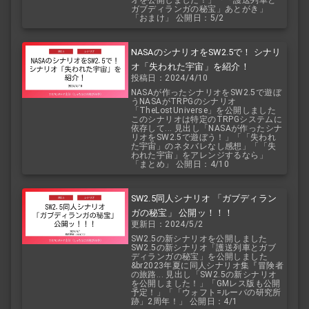
オを公開しました！」「「護送列車と
ガブディランガの秘宝」あとがき」
「おまけ」 公開日：5/2
NASAのシナリオをSW2.5で！ シナリ
オ「失われた宇宙」を紹介！
投稿日：2024/4/10
NASAが作ったシナリオをSW2.5で遊ぼ
うNASAがTRPGのシナリオ
「TheLostUniverse」を公開しました
このシナリオは特定のTRPGシステムに
依存して... 見出し「NASAが作ったシナ
リオをSW2.5で遊ぼう！」「「失われ
た宇宙」のネタバレなし感想」「「失
われた宇宙」をアレンジするなら」
「まとめ」 公開日：4/10
SW2.5同人シナリオ 「ガブディラン
ガの秘宝」 公開ッ！！！
更新日：2024/5/2
SW2.5の新シナリオを公開しました
SW2.5の新シナリオ「護送列車とガブ
ディランガの秘宝」を公開しました
&br2023年夏に同人シナリオ集『冒険者
の旅路... 見出し「SW2.5の新シナリオ
を公開しました！」「GMレス版も公開
予定！」「「ウォフト=ルーバの研究所
跡」2周年！」 公開日：4/1