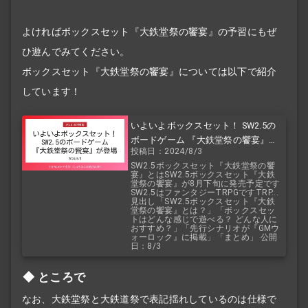
よければボックスセット『大鉄堂祭の饗宴』の予習にもぜ
ひ遊んでみてください。
ボックスセット『大鉄堂祭の饗宴』については以下で紹介
しています！
いよいよボックスセット！ SW2.5の
ボードゲーム 『大鉄堂祭の饗宴』が
投稿日：2024/8/3
登場
SW2.5ボックスセット『大鉄堂祭の饗
宴』とはSW2.5ボックスセット『大鉄
堂祭の饗宴』が8月下旬に発売予定です
SW2.5はファンタジーTRPGですTRP...
見出し「SW2.5ボックスセット『大鉄
堂祭の饗宴』とは？」「ボックスセッ
トはどんな感じで遊べる？ どんな人に
おすすめ？」「先行シナリオが『GMウ
ォーロック』に掲載」「まとめ」 公開
日：8/3
ところで
なお、大鉄堂祭と大鉄道祭で表記揺れしているのは仕様で