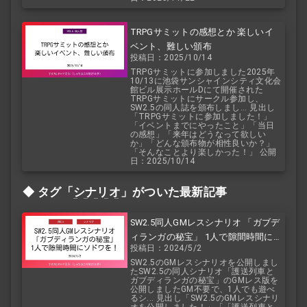
TRPGサミットの感想とか 楽しいイ
ベント、難しい頒布
投稿日：2025/10/14
TRPGサミットに参加しました2025年
10/13に池袋サンシャインシティ文化会
館ビル展示ホールDにて開催された
TRPGサミットにサークル参加し、
SW2.5の同人誌を頒布しまし... 見出し
「TRPGサミットに参加しました！」
「イベントまでにやったこと」「当日
の感想」「来年はどうなって欲しい
か」「どんな頒布物が相性良いか？」
「そんなことより楽しかった！」 公開
日：2025/10/14
タグ「
シナリオ
」がついた最新記事
SW2.5同人GMレスシナリオ 「ガブデ
ィランガの秘宝」 1人で隙間時間にソ
投稿日：2024/5/2
ドワを！
SW2.5のGMレスシナリオを公開しまし
たSW2.5の同人シナリオ「護送列車と
ガブディランガの秘宝」のGMレス版を
公開しましたGM不要で、1人でも遊べ
るシ... 見出し「SW2.5のGMレスシナリ