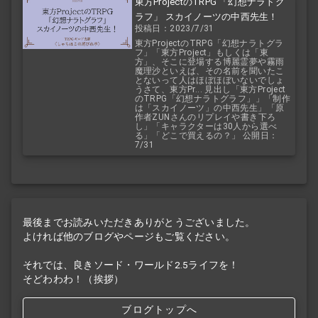
東方ProjectのTRPG 「幻想ナラトグ
ラフ」 スカイノーツの中西先生！
投稿日：2023/7/31
東方ProjectのTRPG「幻想ナラトグラ
フ」「東方Project」もしくは「東
方」、そこに登場する博麗霊夢や霧雨
魔理沙といえば、その名前を聞いたこ
とないって人はほぼほぼいないでしょ
うさて、東方Pr... 見出し「東方Project
のTRPG「幻想ナラトグラフ」」「制作
は「スカイノーツ」の中西先生」「原
作者ZUNさんのリプレイや書き下ろ
し」「キャラクターは30人から選べ
る」「どこで買えるの？」 公開日：
7/31
最後までお読みいただきありがとうございました。
よければ他のブログやページもご覧ください。
それでは、良きソード・ワールド2.5ライフを！
そどわわわ！（挨拶）
ブログトップへ