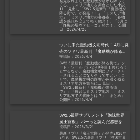
発売されました魔動機が塔から降って
くる、ミスリア地方を舞台とした小説
11... 見出し「SW2.5最新刊『魔動機が
降る街で』が発売！！」「ミスリア地
方」「ミスリア地方の各都市」「各物
語を感想を交えて軽く紹介！」「6月に
『降機の塔ヴァセーゴ』発売！」 公開
日：2026/4/26
ついに来た魔動機文明時代！ 4月に発
売のソドワ最新刊 『魔動機が降る街
投稿日：2026/4/4
で』 紹介・予想・考察！
SW2.5最新刊『魔動機が降る街で』ソ
ード・ワールド2.xが18年目も終わろう
とするなか、魔動機文明にフィーチャ
ーされることになりそうですというこ
とで、魔動機文明の影響が色濃く残る
ミスリア地方を舞台に... 見出し
「SW2.5最新刊『魔動機が降る街
で』」「舞台はミスリア地方」「ミス
リア地方での冒険とは？」「まとめ」
公開日：2026/4/4
SW2.5最新サプリメント『泡沫世界
魔王宮殿』 バーっと読んだ感想を交
投稿日：2026/3/21
えて紹介します！！
最新サプリ『魔王宮殿』が発売2026年
3/19、SW2.5の最新サプリ『泡沫世界