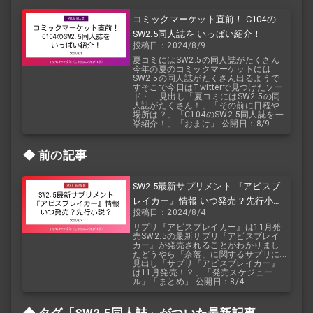
コミックマーケット直前！ C104の
SW2.5同人誌を いっぱい紹介！
投稿日：2024/8/9
夏コミにはSW2.5の同人誌がたくさん
今年の夏のコミックマーケットには
SW2.5の同人誌がたくさん出るようで
すそこで今日はTwitterで見つけたソー
ド・... 見出し「夏コミにはSW2.5の同
人誌がたくさん！」「その前に日程や
場所は？」「C104のSW2.5同人誌を一
挙紹介！」「おまけ」 公開日：8/9
前の記事
SW2.5最新サプリメント 『アビスブ
レイカー』情報 いつ発売？先行小
投稿日：2024/8/4
説？
サプリ『アビスブレイカー』は11月発
売SW2.5の最新サプリ『アビスブレイ
カー』が発売されることがわかりまし
たどうやら「奈落」に関するサプリに...
見出し「サプリ『アビスブレイカー』
は11月発売！？」「発売スケジュー
ル」「まとめ」 公開日：8/4