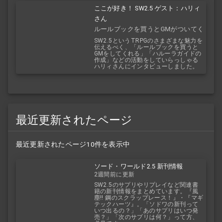
ここが好き！ SW2.5 ゲスト：ハリィ
さん
ルールブックを買うとGMがついてく
る！？
SW2.5というTRPGのさまざまな魅力を
伝えるべく、「ルールブックを買うと
GMをしてくれる」「ハルーラガイドの
作成」などの活動をしていらっしゃる
ハリィさんにインタビューしました。
最近更新されたページ
最近更新されたページ10件を表示中
ソード・ワールド2.5 新刊情報
2週間前に更新
SW2.5のサプリやリプレイなど関連書
籍の新刊情報をまとめています。『風
塵!! 鋼のスクラップレース！』・『マギ
テックハーツ』。「ソドワの新刊って
いつ出るの？」「あのサプリはいつ発
売？」「次のサプリは何？」って方、