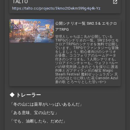
TALTO
https://talto.cc/projects/3kmo2tDekm599g4q4k-Yz
公開シナリオ一覧 SW2.5 & エモクロ
アTRPG
管理人しゃちほこ丸が公開している
TRPGのシナリオの一覧。SW2.5やエモ
クロアTRPGのシナリオを無料で公開し
ています。TRPGでファンタジーな冒険
をしましょう。初心者向けのシナリオ
が多数。ココフォリアのルームデータ
付きのシナリオも。1人用シナリオも。
ソロアドベンチャーも。ウォフト=ルー
バの研究所跡 ふきのとうを採りに 護送
列車とガブディランガの秘宝 Magic
Steam Festival 魔剣ゼッシュラガン 天
の川のほとりに咲いた花 Canción Azul
蒼の歌 とろ〜りとした甘いやつ
トレーラー
「冬の山には薬草がいっぱいあるんだ」
「ある意味、宝の山だな」
「でも、油断したら、だめだ」