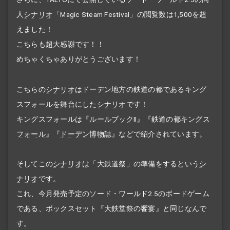
人
シナリオ
「Magic Steam Festival」の閲覧数は1,500を超
えました！
こちらも超大感謝です！！
めちゃくちゃありがとうございます！
こちらの
シナリオ
はドーデン地方の鉄道の都であるキング
スフォールを舞台にした
シナリオ
です！
キングスフォールは『
ルールブック
II』『
鉄道の都キングス
フォール
』『
ドーデン博物誌
』などで紹介されています。
そしてこの
シナリオ
は「大鉄道祭」の準備をするという
シ
ナリオ
です。
これ、今月発売予定のソード・ワールド2.5のボードゲーム
である、ボックスセット『大鉄堂祭の饗宴』と同じなんで
す。