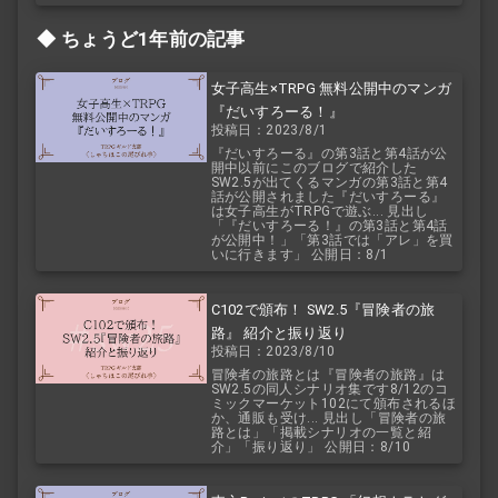
ちょうど1年前の記事
女子高生×TRPG 無料公開中のマンガ
『だいすろーる！』
投稿日：2023/8/1
『だいすろーる』の第3話と第4話が公
開中以前にこのブログで紹介した
SW2.5が出てくるマンガの第3話と第4
話が公開されました『だいすろーる』
は女子高生がTRPGで遊ぶ... 見出し
「『だいすろーる！』の第3話と第4話
が公開中！」「第3話では「アレ」を買
いに行きます」 公開日：8/1
C102で頒布！ SW2.5『冒険者の旅
路』 紹介と振り返り
投稿日：2023/8/10
冒険者の旅路とは『冒険者の旅路』は
SW2.5の同人シナリオ集です8/12のコ
ミックマーケット102にて頒布されるほ
か、通販も受け... 見出し「冒険者の旅
路とは」「掲載シナリオの一覧と紹
介」「振り返り」 公開日：8/10