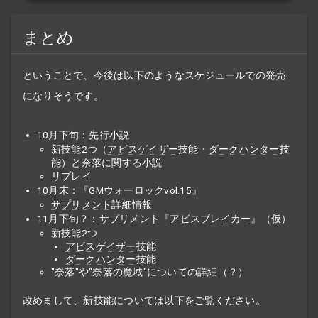
まとめ
ということで、今後は以下のようなスケジュールでの発売
になりそうです。
10月下旬：先行小説
新技能2つ（
アビスゲイザー
技能・
ダークハンター
技
能）と奈落に関する小説
リプレイ
10月末：『GMウォーロックvol.15』
サプリメント
詳細情報
11月下旬？：
サプリメント
『
アビスブレイカー
』（仮）
新技能2つ
アビスゲイザー
技能
ダークハンター
技能
"奈落"や"奈落の魔域"についての詳細（？）
改めまして、新技能については以下をご覧ください。