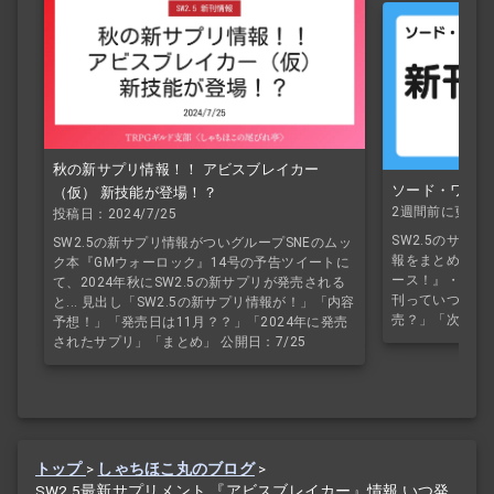
秋の新サプリ情報！！ アビスブレイカー
ソード・ワールド
（仮） 新技能が登場！？
2週間前に更新
投稿日：2024/7/25
SW2.5のサプ
SW2.5の新サプリ情報がついグループSNEのムッ
報をまとめていま
ク本『GMウォーロック』14号の予告ツイートに
ース！』・『マ
て、2024年秋にSW2.5の新サプリが発売される
刊っていつ出る
と... 見出し「SW2.5の新サプリ情報が！」「内容
売？」「次のサ
予想！」「発売日は11月？？」「2024年に発売
されたサプリ」「まとめ」 公開日：7/25
トップ
>
しゃちほこ丸のブログ
>
SW2.5最新サプリメント 『アビスブレイカー』情報 いつ発