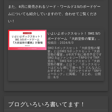
また、8月に発売されるソード・ワールド2.5のボードゲー
ムについても紹介していますので、合わせてご覧くださ
い！
いよいよボックスセット！ SW2.5の
ボードゲーム 『大鉄堂祭の饗宴』が
投稿日：2024/8/3
登場
SW2.5ボックスセット『大鉄堂祭の饗
宴』とはSW2.5ボックスセット『大鉄
堂祭の饗宴』が8月下旬に発売予定です
SW2.5はファンタジーTRPGですTRP...
見出し「SW2.5ボックスセット『大鉄
堂祭の饗宴』とは？」「ボックスセッ
トはどんな感じで遊べる？ どんな人に
おすすめ？」「先行シナリオが『GMウ
ォーロック』に掲載」「まとめ」 公開
日：8/3
ブログいろいろ書いてます！