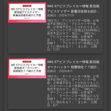
SW2.5アビスブレイカー情報 新技能
アビスゲイザー 新魔法技能を紹介と
投稿日：2024/7/31
予想
SW2.5に「アビスゲイザー技能」が登
場予定SW2.5に「アビスゲイザー技
能」が登場予定なことがわかりました
このアビスゲイザー技能は2024年秋に
発売予定のサプ... 見出し「SW2.5に
「アビスゲイザー技能」が登場予
定！」「アビスゲイザー技能はどんな
技能？」「アビスゲイザー技能はどの
ように使われる？」「まとめ」 公開
日：7/31
SW2.5アビスブレイカー情報 新技能
ダークハンター 投擲強化？？紹介と
投稿日：2024/8/1
予想
SW2.5に「ダークハンター技能」が登
場予定SW2.5に「ダークハンター技
能」が登場予定なことがわかりました
このダークハンター技能は2024年秋に
発売予定のサプ... 見出し「SW2.5に
「ダークハンター技能」が登場予
定！」「ダークハンター技能はどんな
技能？」「ダークハンター技能はどの
ように使われる？」「まとめ」 公開
日：8/1