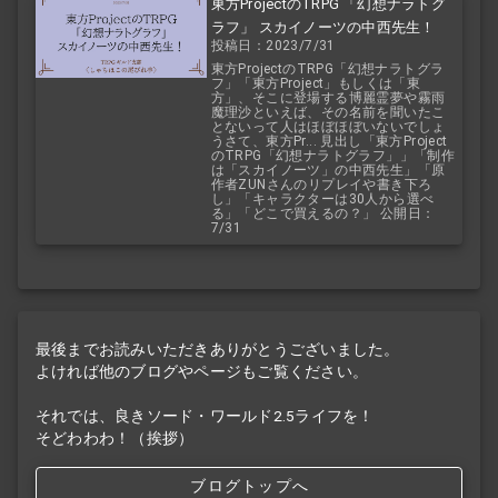
東方ProjectのTRPG 「幻想ナラトグ
ラフ」 スカイノーツの中西先生！
投稿日：2023/7/31
東方ProjectのTRPG「幻想ナラトグラ
フ」「東方Project」もしくは「東
方」、そこに登場する博麗霊夢や霧雨
魔理沙といえば、その名前を聞いたこ
とないって人はほぼほぼいないでしょ
うさて、東方Pr... 見出し「東方Project
のTRPG「幻想ナラトグラフ」」「制作
は「スカイノーツ」の中西先生」「原
作者ZUNさんのリプレイや書き下ろ
し」「キャラクターは30人から選べ
る」「どこで買えるの？」 公開日：
7/31
最後までお読みいただきありがとうございました。
よければ他のブログやページもご覧ください。
それでは、良きソード・ワールド2.5ライフを！
そどわわわ！（挨拶）
ブログトップへ