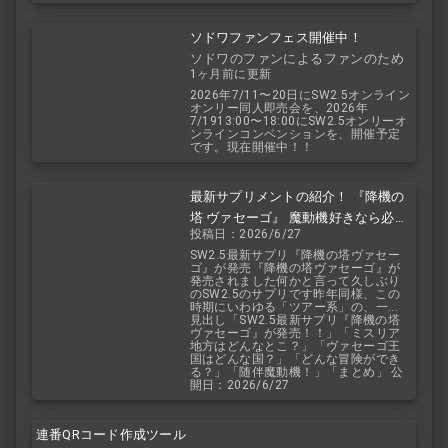
ソドワファンフェス開催中！
ソドワのファンによるファンのため
1ヶ月前に更新
のお祭り！
2026年7/11〜20日にSW2.5オンライン
オンリー同人即売会を、2026年
7/1913:00〜18:00にSW2.5オンリーオ
ンラインコンベンションを、開催予定
です。現在開催中！！
最新サプリメントの紹介！ 『降機の
塔 ヴァセーゴ』 魔動機好きなら必
投稿日：2026/6/27
見！ 随伴魔動機と旅に出よう！
SW2.5最新サプリ『降機の塔ヴァセー
ゴ』が発売『降機の塔ヴァセーゴ』が
発売されました何かと言って久しぶり
のSW2.5のサプリです昨年同様、この
時期にいわゆる「ツアー系」の、一...
見出し「SW2.5最新サプリ『降機の塔
ヴァセーゴ』が発売！！」「ミスリア
地方はどんなとこ？」「ヴァセーゴ王
国はどんな国？」「どんな冒険ができ
る？」「随伴魔動機！」「まとめ」 公
開日：2026/6/27
連番QRコード作成ツール