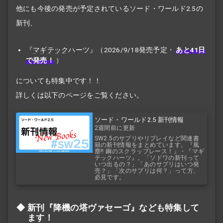
他にも今後の発売が予定されているソード・ワールド2.5の
新刊、
『
マギテック
ハーツ』（2026/9/18発売予定・
あと41日
で発売！
）
についても特集中です！！
詳しくは以下のページをご覧ください。
ソード・ワールド2.5 新刊情報
2週間前に更新
SW2.5のサプリやリプレイなど関連書
籍の新刊情報をまとめています。『風
塵!! 鋼のスクラップレース！』・『マギ
テックハーツ』。「ソドワの新刊って
いつ出るの？」「あのサプリはいつ発
売？」「次のサプリは何？」って方、
必見です。
新刊『降機の塔ヴァセーゴ』なども特集して
ます！