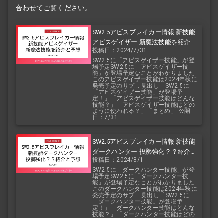
合わせてご覧ください。
SW2.5アビスブレイカー情報 新技能
アビスゲイザー 新魔法技能を紹介と
投稿日：2024/7/31
予想
SW2.5に「アビスゲイザー技能」が登
場予定SW2.5に「アビスゲイザー技
能」が登場予定なことがわかりました
このアビスゲイザー技能は2024年秋に
発売予定のサプ... 見出し「SW2.5に
「アビスゲイザー技能」が登場予
定！」「アビスゲイザー技能はどんな
技能？」「アビスゲイザー技能はどの
ように使われる？」「まとめ」 公開
日：7/31
SW2.5アビスブレイカー情報 新技能
ダークハンター 投擲強化？？紹介と
投稿日：2024/8/1
予想
SW2.5に「ダークハンター技能」が登
場予定SW2.5に「ダークハンター技
能」が登場予定なことがわかりました
このダークハンター技能は2024年秋に
発売予定のサプ... 見出し「SW2.5に
「ダークハンター技能」が登場予
定！」「ダークハンター技能はどんな
技能？」「ダークハンター技能はどの