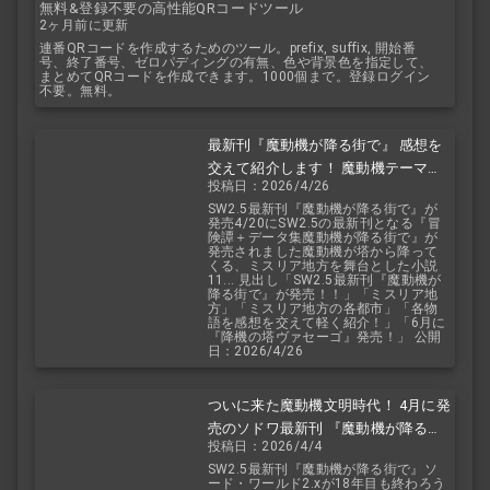
無料&登録不要の高性能QRコードツール
2ヶ月前に更新
連番QRコードを作成するためのツール。prefix, suffix, 開始番
号、終了番号、ゼロパディングの有無、色や背景色を指定して、
まとめてQRコードを作成できます。1000個まで。登録ログイン
不要。無料。
最新刊『魔動機が降る街で』 感想を
交えて紹介します！ 魔動機テーマの
投稿日：2026/4/26
小説！ おもしろいデータも多数！
SW2.5最新刊『魔動機が降る街で』が
発売4/20にSW2.5の最新刊となる『冒
険譚＋データ集魔動機が降る街で』が
発売されました魔動機が塔から降って
くる、ミスリア地方を舞台とした小説
11... 見出し「SW2.5最新刊『魔動機が
降る街で』が発売！！」「ミスリア地
方」「ミスリア地方の各都市」「各物
語を感想を交えて軽く紹介！」「6月に
『降機の塔ヴァセーゴ』発売！」 公開
日：2026/4/26
ついに来た魔動機文明時代！ 4月に発
売のソドワ最新刊 『魔動機が降る街
投稿日：2026/4/4
で』 紹介・予想・考察！
SW2.5最新刊『魔動機が降る街で』ソ
ード・ワールド2.xが18年目も終わろう