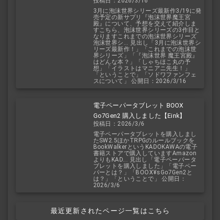
投稿日：2026/3/16
予想を交えて紹介
3月に泡沫世界シリーズ最新作3/19に発
売予定の新サプリ『泡沫世界魔王宮
殿』について、予想を交えて紹介しま
すこちら、泡沫世界シリーズの3作目と
なりますこれまでの泡沫世界シリーズ
泡沫世界シ... 見出し「3月に泡沫世界シ
リーズ最新作！」「これまでの泡沫世
界シリーズ」「『泡沫世界 魔王宮殿』
はどんな本？」「しゃちほこ丸の予
想」「イラストはマニアニ先生！」
「ということで」「ソドワファンフェ
スについて」 公開日：2026/3/16
電子ペーパータブレット BOOX
Go7Gen2 購入しました【Eink】
投稿日：2026/3/6
電子ペーパータブレットを購入しまし
たSW2.5ほかTRPGのルールブックを
BookWalkerというKADOKAWAの電子
書籍ストアで購入していますAmazon
よりもKAD... 見出し「電子ペーパータ
ブレットを購入しました」「電子ペー
パーとは？」「BOOX¥sGo7Gen2と
は？」「ということで」 公開日：
2026/3/6
最近更新されたページ一覧はこちら