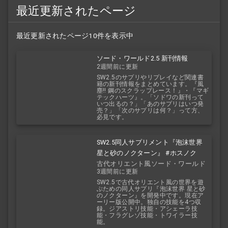
最近更新されたページ
最近更新されたページ10件を表示中
ソード・ワールド2.5 新刊情報
2週間前に更新
SW2.5のサプリやリプレイなど関連書
籍の新刊情報をまとめています。『風
塵!! 鋼のスクラップレース！』・『マギ
テックハーツ』。「ソドワの新刊って
いつ出るの？」「あのサプリはいつ発
売？」「次のサプリは何？」って方、
必見です。
SW2.5同人サプリメント『泡沫世界
星と砂のノクターン』 #ホスノク
古代オリエント風ソード・ワールド
3週間前に更新
2.5
SW2.5で古代オリエント風の世界を遊
ぶための同人サプリ『泡沫世界 星と砂
のノクターン』を開発中です。現在ア
ーリー版公開中。独自の技能を4つ収
録。ジアストリ技能・アシェーラ技
能・フラグレゾ技能・トワイラー技
能。