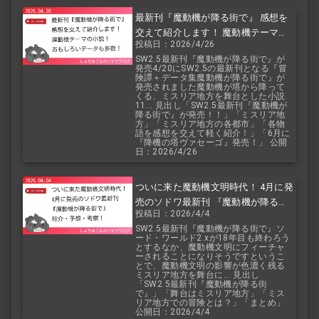
最新刊『魔動機が降る街で』 感想を
交えて紹介します！ 魔動機テーマの
投稿日：2026/4/26
小説！ おもしろいデータも多数！
SW2.5最新刊『魔動機が降る街で』が
発売4/20にSW2.5の最新刊となる『冒
険譚＋データ集魔動機が降る街で』が
発売されました魔動機が塔から降って
くる、ミスリア地方を舞台とした小説
11... 見出し「SW2.5最新刊『魔動機が
降る街で』が発売！！」「ミスリア地
方」「ミスリア地方の各都市」「各物
語を感想を交えて軽く紹介！」「6月に
『降機の塔ヴァセーゴ』発売！」 公開
日：2026/4/26
ついに来た魔動機文明時代！ 4月に発
売のソドワ最新刊 『魔動機が降る街
投稿日：2026/4/4
で』 紹介・予想・考察！
SW2.5最新刊『魔動機が降る街で』ソ
ード・ワールド2.xが18年目も終わろう
とするなか、魔動機文明にフィーチャ
ーされることになりそうですというこ
とで、魔動機文明の影響が色濃く残る
ミスリア地方を舞台に... 見出し
「SW2.5最新刊『魔動機が降る街
で』」「舞台はミスリア地方」「ミス
リア地方での冒険とは？」「まとめ」
公開日：2026/4/4