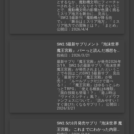
とするなか、魔動機文明にフィーチャ
ーされることになりそうですというこ
とで、魔動機文明の影響が色濃く残る
ミスリア地方を舞台に... 見出し
「SW2.5最新刊『魔動機が降る街
で』」「舞台はミスリア地方」「ミス
リア地方での冒険とは？」「まとめ」
公開日：2026/4/4
SW2.5最新サプリメント『泡沫世界
魔王宮殿』 バーっと読んだ感想を交
投稿日：2026/3/21
えて紹介します！！
最新サプリ『魔王宮殿』が発売2026年
3/19、SW2.5の最新サプリ『泡沫世界
魔王宮殿』が発売されましたというこ
とで今回はこのSW2.5最新サプ... 見出
し「最新サプリ『魔王宮殿』が発
売！」「ルールブックIだけで遊べ
る！」「『魔王宮殿』はゆるっとふわ
っとTRPG」「使える種族は6種類」
「面白技能も登場！？」「遊ぶ時は
『ヴァイスシティ』風？」「ソドワフ
ァンフェスについて」「読みやすい！
すぐ遊びたくなるサプリ！」 公開日：
2026/3/21
SW2.5の3月発売サプリ『泡沫世界 魔
王宮殿』 これまでにわかった内容を