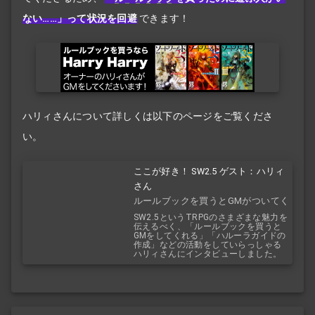
ない……」って状況を回避
できます！
ハリィさんについて詳しくは以下のページをご覧くださ
い。
ここが好き！ SW2.5 ゲスト：ハリィ
さん
ルールブックを買うとGMがついてく
る！？
SW2.5というTRPGのさまざまな魅力を
伝えるべく、「ルールブックを買うと
GMをしてくれる」「ハルーラガイドの
作成」などの活動をしていらっしゃる
ハリィさんにインタビューしました。