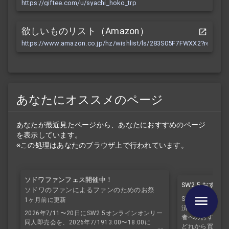
https://giftee.com/u/syachi_hoko_trp
欲しいものリスト（Amazon）
https://www.amazon.co.jp/hz/wishlist/ls/283S05F7FWXX2?ref_=wl
あなたにオススメのページ
あなたが最近見たページから、あなたにおすすめのページ
を表示しています。
※この処理はあなたのブラウザ上で行われています。
ソドワファンフェス開催中！
SW2.5 おす
ソドワのファンによるファンのためのお祭
SW2.5のおす
り！
1ヶ月前に更新
済みの全てのサ
2026年7/11〜20日にSW2.5オンラインオンリー
者へのおすすめ
同人即売会を、2026年7/1913:00〜18:00に
どれから買えば