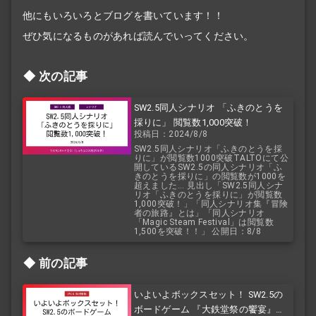
他にもいろいろとブログを書いています！！
ぜひ気になるものがあれば読んでいってください。
次の記事
SW2.5同人シナリオ 「ふきのとうを
採りに」 閲覧数1,000突破！
投稿日：2024/8/8
SW2.5同人シナリオ「ふきのとうを採
りに」が閲覧数1000突破TALTOにて公
開しているSW2.5の同人シナリオ「ふ
きのとうを採りに」の閲覧数が1000を
超えました... 見出し「SW2.5同人シナ
リオ「ふきのとうを採りに」が閲覧数
1,000突破！」「同人シナリオ集『冒険
者の旅路』とは」「同人シナリオ
「Magic Steam Festival」は閲覧数
1,500を突破！！」 公開日：8/8
前の記事
いよいよボックスセット！ SW2.5の
ボードゲーム 『大鉄堂祭の饗宴』が