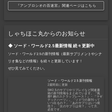
『アンブロシオの百迷宮』関連ページはこちら
しゃちほこ丸からのお知らせ
ソード・ワールド2.5最新情報 続々更新中
ソード・ワールド2.5の新刊情報（最新
サプリメント
や
シナ
リオ
集などの情報）を続々と更新しています！
ぜひ見てみてください。
ソード・ワールド2.5 新刊情報
2週間前に更新
SW2.5のサプリやリプレイなど関連書
籍の新刊情報をまとめています。『風
塵!! 鋼のスクラップレース！』・『マギ
テックハーツ』。「ソドワの新刊って
いつ出るの？」「あのサプリはいつ発
売？」「次のサプリは何？」って方、
必見です。