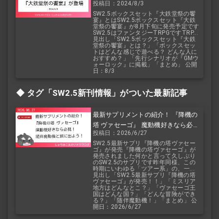
投稿日：2024/8/3
登場
SW2.5ボックスセット『大鉄堂祭の饗
宴』とはSW2.5ボックスセット『大鉄
堂祭の饗宴』が8月下旬に発売予定です
SW2.5はファンタジーTRPGですTRP...
見出し「SW2.5ボックスセット『大鉄
堂祭の饗宴』とは？」「ボックスセッ
トはどんな感じで遊べる？ どんな人に
おすすめ？」「先行シナリオが『GMウ
ォーロック』に掲載」「まとめ」 公開
日：8/3
タグ「SW2.5
新刊情報」がついた最新記事
最新サプリメントの紹介！ 『降機の
塔 ヴァセーゴ』 魔動機好きなら必
投稿日：2026/6/27
見！ 随伴魔動機と旅に出よう！
SW2.5最新サプリ『降機の塔ヴァセー
ゴ』が発売『降機の塔ヴァセーゴ』が
発売されました何かと言って久しぶり
のSW2.5のサプリです昨年同様、この
時期にいわゆる「ツアー系」の、一...
見出し「SW2.5最新サプリ『降機の塔
ヴァセーゴ』が発売！！」「ミスリア
地方はどんなとこ？」「ヴァセーゴ王
国はどんな国？」「どんな冒険ができ
る？」「随伴魔動機！」「まとめ」 公
開日：2026/6/27