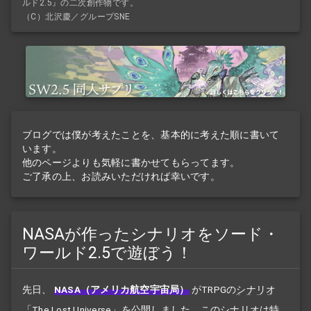
ルド2.5』の二次創作物です。
（C）北沢慶／グループSNE
ブログでは僕が考えたことを、基本的に考えた順に書いて
います。
他のページよりも気軽に書かせてもらってます。
ご了承の上、お読みいただければ幸いです。
NASAが作ったシナリオをソード・
ワールド2.5で遊ぼう！
先日、
NASA（アメリカ航空宇宙局）
がTRPGの
シナリオ
「The Lost Universe」を公開しました。この
シナリオ
は特