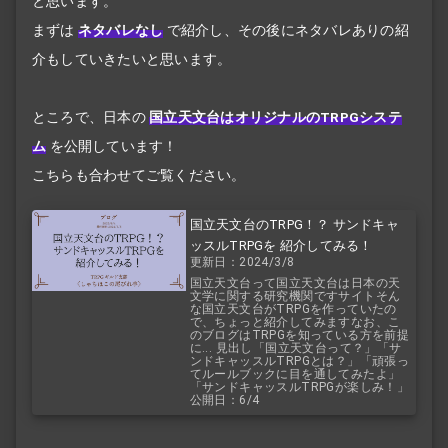
と思います。
まずは
ネタバレなし
で紹介し、その後にネタバレありの紹
介もしていきたいと思います。
ところで、日本の
国立天文台はオリジナルのTRPGシステ
ム
を公開しています！
こちらも合わせてご覧ください。
国立天文台のTRPG！？ サンドキャ
ッスルTRPGを 紹介してみる！
更新日：2024/3/8
国立天文台って国立天文台は日本の天
文学に関する研究機関ですサイトそん
な国立天文台がTRPGを作っていたの
で、ちょっと紹介してみますなお、こ
のブログはTRPGを知っている方を前提
に... 見出し「国立天文台って？」「サ
ンドキャッスルTRPGとは？」「頑張っ
てルールブックに目を通してみたよ」
「サンドキャッスルTRPGが楽しみ！」
公開日：6/4