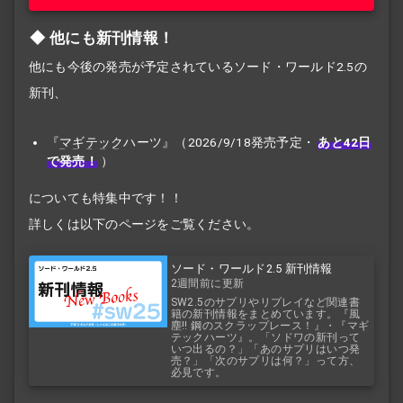
他にも新刊情報！
他にも今後の発売が予定されているソード・ワールド2.5の
新刊、
『
マギテック
ハーツ』（2026/9/18発売予定・
あと42日
で発売！
）
についても特集中です！！
詳しくは以下のページをご覧ください。
ソード・ワールド2.5 新刊情報
2週間前に更新
SW2.5のサプリやリプレイなど関連書
籍の新刊情報をまとめています。『風
塵!! 鋼のスクラップレース！』・『マギ
テックハーツ』。「ソドワの新刊って
いつ出るの？」「あのサプリはいつ発
売？」「次のサプリは何？」って方、
必見です。