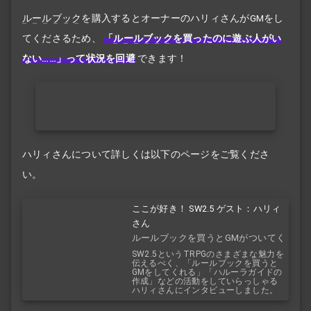
ルールブック
を購入するとオーナーのハリィさんがGMをし
てくださるため、
「
ルールブック
を買ったのに遊ぶ人がい
ない……」って状況を回避
できます！
ハリィさんについて詳しくは以下のページをご覧くださ
い。
ここが好き！ SW2.5 ゲスト：ハリィ
さん
ルールブックを買うとGMがついてく
る！？
SW2.5というTRPGのさまざまな魅力を
伝えるべく、「ルールブックを買うと
GMをしてくれる」「ハルーラガイドの
作成」などの活動をしていらっしゃる
ハリィさんにインタビューしました。