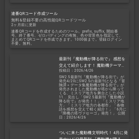
連番QRコード作成ツール
無料&登録不要の高性能QRコードツール
2ヶ月前に更新
連番QRコードを作成するためのツール。prefix, suffix, 開始番
号、終了番号、ゼロパディングの有無、色や背景色を指定して、
まとめてQRコードを作成できます。1000個まで。登録ログイン
不要。無料。
最新刊『魔動機が降る街で』 感想を
交えて紹介します！ 魔動機テーマの
投稿日：2026/4/26
小説！ おもしろいデータも多数！
SW2.5最新刊『魔動機が降る街で』が
発売4/20にSW2.5の最新刊となる『冒
険譚＋データ集魔動機が降る街で』が
発売されました魔動機が塔から降って
くる、ミスリア地方を舞台とした小説
11... 見出し「SW2.5最新刊『魔動機が
降る街で』が発売！！」「ミスリア地
方」「ミスリア地方の各都市」「各物
語を感想を交えて軽く紹介！」「6月に
『降機の塔ヴァセーゴ』発売！」 公開
日：2026/4/26
ついに来た魔動機文明時代！ 4月に発