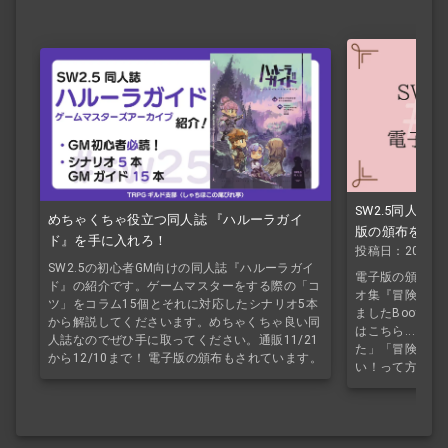
SW2.5同人シ
めちゃくちゃ役立つ同人誌 『ハルーラガイ
版の頒布を開始
ド』を手に入れろ！
投稿日：2023/9
SW2.5の初心者GM向けの同人誌『ハルーラガイ
電子版の頒布が開
ド』の紹介です。ゲームマスターをする際の「コ
オ集『冒険者の
ツ」をコラム15個とそれに対応したシナリオ5本
ましたBooth
から解説してくださいます。めちゃくちゃ良い同
はこちら... 
人誌なのでぜひ手に取ってください。通販11/21
た」「冒険者の
から12/10まで！ 電子版の頒布もされています。
い！って方へ」 