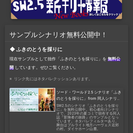
サンプルシナリオ無料公開中！
ふきのとうを採りに
現在サンプルとして拙作「ふきのとうを採りに」を
無料公
開
しています。ぜひご覧ください。
※
リンク先にはネタバレクッションあります。
ソード・ワールド2.5 シナリオ「ふき
のとうを採りに」from 同人シナリオ
集『冒険者の旅路』
SW2.5のシナリオ「ふきのとうを採り
に」を無料公開中。初心者向けシナリ
オで、2023年の夏コミで頒布する同人
誌『冒険者の旅路』のサンプルとなっ
ています。ネタバレフィルターあり。
舞台はブルライト地方ハーヴェス近郊
の村。ダイケホーン山麓。