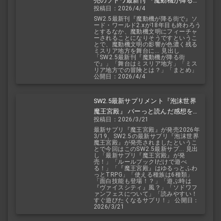
売のソドワ最新刊 『魔動機が降る街
投稿日：2026/4/4
で』 紹介・予想・考察！
SW2.5最新刊『魔動機が降る街で』ソ
ード・ワールド2.xが18年目も終わろう
とするなか、魔動機文明にフィーチャ
ーされることになりそうですというこ
とで、魔動機文明の影響が色濃く残る
ミスリア地方を舞台に... 見出し
「SW2.5最新刊『魔動機が降る街
で』」「舞台はミスリア地方」「ミス
リア地方での冒険とは？」「まとめ」
公開日：2026/4/4
SW2.5最新サプリメント『泡沫世界
魔王宮殿』 バーっと読んだ感想を交
投稿日：2026/3/21
えて紹介します！！
最新サプリ『魔王宮殿』が発売2026年
3/19、SW2.5の最新サプリ『泡沫世界
魔王宮殿』が発売されましたというこ
とで今回はこのSW2.5最新サプ... 見出
し「最新サプリ『魔王宮殿』が発
売！」「ルールブックIだけで遊べ
る！」「『魔王宮殿』はゆるっとふわ
っとTRPG」「使える種族は6種類」
「面白技能も登場！？」「遊ぶ時は
『ヴァイスシティ』風？」「ソドワフ
ァンフェスについて」「読みやすい！
すぐ遊びたくなるサプリ！」 公開日：
2026/3/21