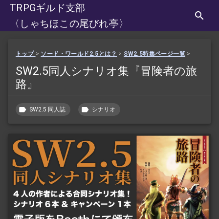
TRPGギルド支部
〈しゃちほこの尾びれ亭〉
トップ
>
ソード・ワールド2.5とは？
>
SW2.5特集ページ一覧
>
SW2.5同人シナリオ集『冒険者の旅
路』
SW2.5 同人誌
シナリオ