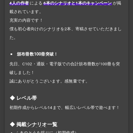
4人の作者
による
6本の
シナリオ
と1本の
キャンペーン
が掲
載されています。
充実の内容です！
僕も初心者向けの
シナリオ
を2本、寄稿させていただきまし
た。
頒布冊数100冊突破！
先日、C102・通販・電子版での合計頒布冊数が100冊を突
破しました！
誠にありがとうございます。感無量です。
レベル帯
初期作成からレベル14まで、幅広いレベル帯で遊べます！
掲載
シナリオ
一覧
ふきのとうを採りに（初期作成）