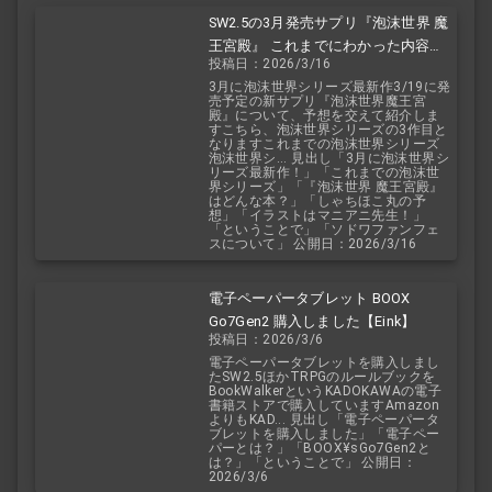
SW2.5の3月発売サプリ『泡沫世界 魔
王宮殿』 これまでにわかった内容を
投稿日：2026/3/16
予想を交えて紹介
3月に泡沫世界シリーズ最新作3/19に発
売予定の新サプリ『泡沫世界魔王宮
殿』について、予想を交えて紹介しま
すこちら、泡沫世界シリーズの3作目と
なりますこれまでの泡沫世界シリーズ
泡沫世界シ... 見出し「3月に泡沫世界シ
リーズ最新作！」「これまでの泡沫世
界シリーズ」「『泡沫世界 魔王宮殿』
はどんな本？」「しゃちほこ丸の予
想」「イラストはマニアニ先生！」
「ということで」「ソドワファンフェ
スについて」 公開日：2026/3/16
電子ペーパータブレット BOOX
Go7Gen2 購入しました【Eink】
投稿日：2026/3/6
電子ペーパータブレットを購入しまし
たSW2.5ほかTRPGのルールブックを
BookWalkerというKADOKAWAの電子
書籍ストアで購入していますAmazon
よりもKAD... 見出し「電子ペーパータ
ブレットを購入しました」「電子ペー
パーとは？」「BOOX¥sGo7Gen2と
は？」「ということで」 公開日：
2026/3/6