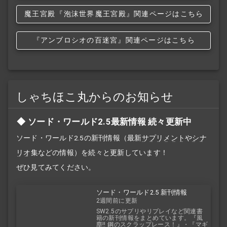
魔王宮殿
『泡沫世界
魔王宮殿』関連ページはこちら
『アンブロシオの百迷宮』関連ページはこちら
しゃちほこ丸からのお知らせ
ソード・ワールド2.5最新情報 続々更新中
ソード・ワールド2.5の新刊情報（最新
サプリメント
や
シナ
リオ
集などの情報）を続々と更新しています！
ぜひ見てみてください。
ソード・ワールド2.5 新刊情報
2週間前に更新
SW2.5のサプリやリプレイなど関連書
籍の新刊情報をまとめています。『風
塵!! 鋼のスクラップレース！』・『マギ