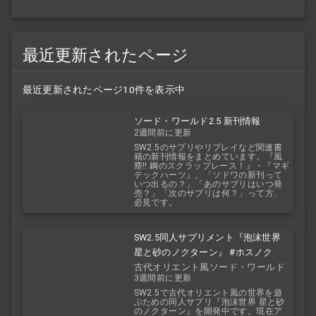
最近更新されたページ
最近更新されたページ10件を表示中
ソード・ワールド2.5 新刊情報
2週間前に更新
SW2.5のサプリやリプレイなど関連書
籍の新刊情報をまとめています。『風
塵!! 鋼のスクラップレース！』・『マギ
テックハーツ』。「ソドワの新刊って
いつ出るの？」「あのサプリはいつ発
売？」「次のサプリは何？」って方、
必見です。
SW2.5同人サプリメント『泡沫世界
星と砂のノクターン』 #ホスノク
古代オリエント風ソード・ワールド
3週間前に更新
2.5
SW2.5で古代オリエント風の世界を遊
ぶための同人サプリ『泡沫世界 星と砂
のノクターン』を開発中です。現在ア