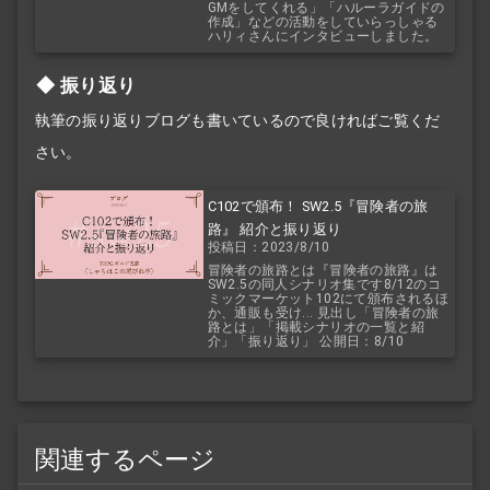
GMをしてくれる」「ハルーラガイドの
作成」などの活動をしていらっしゃる
ハリィさんにインタビューしました。
振り返り
執筆の振り返りブログも書いているので良ければご覧くだ
さい。
C102で頒布！ SW2.5『冒険者の旅
路』 紹介と振り返り
投稿日：2023/8/10
冒険者の旅路とは『冒険者の旅路』は
SW2.5の同人シナリオ集です8/12のコ
ミックマーケット102にて頒布されるほ
か、通販も受け... 見出し「冒険者の旅
路とは」「掲載シナリオの一覧と紹
介」「振り返り」 公開日：8/10
関連するページ