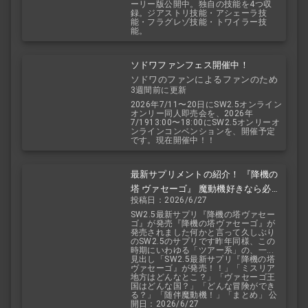
ーリー版公開中。独自の技能を4つ収
録。ジアストリ技能・アシェーラ技
能・フラグレゾ技能・トワイラー技
能。
ソドワファンフェス開催中！
ソドワのファンによるファンのため
3週間前に更新
のお祭り！
2026年7/11〜20日にSW2.5オンライン
オンリー同人即売会を、2026年
7/1913:00〜18:00にSW2.5オンリーオ
ンラインコンベンションを、開催予定
です。現在開催中！！
最新サプリメントの紹介！ 『降機の
塔 ヴァセーゴ』 魔動機好きなら必
投稿日：2026/6/27
見！ 随伴魔動機と旅に出よう！
SW2.5最新サプリ『降機の塔ヴァセー
ゴ』が発売『降機の塔ヴァセーゴ』が
発売されました何かと言って久しぶり
のSW2.5のサプリです昨年同様、この
時期にいわゆる「ツアー系」の、一...
見出し「SW2.5最新サプリ『降機の塔
ヴァセーゴ』が発売！！」「ミスリア
地方はどんなとこ？」「ヴァセーゴ王
国はどんな国？」「どんな冒険ができ
る？」「随伴魔動機！」「まとめ」 公
開日：2026/6/27