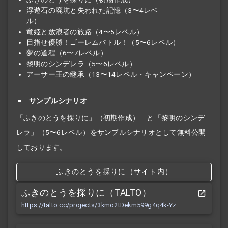
浮遊石の廃坑と失われた記憶（3〜4レベ
ル）
竜姫と放浪者の旅路（4〜5レベル）
目指せ優勝！ゴーレムバトル！（5〜6レベル）
夢の道程（6〜7レベル）
黎明のシンデレラ（5〜6レベル）
アーサー王の継承
（13〜14レベル・
キャンペーン
）
サンプル
シナリオ
「ふきのとうを採りに」（初期作成） と「黎明のシンデ
レラ」（5〜6レベル）をサンプル
シナリオ
として無料公開
しております。
ふきのとうを採りに（サイト内）
ふきのとうを採りに（TALTO）
https://talto.cc/projects/3kmo2tDekm599g4q4k-Yz