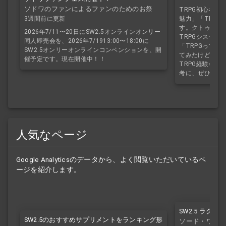
ソドワのファンによるファンのためのお祭
TRPG初心者向
魅力」「TRP
り！
3週間前に更新
す。クトゥルフ
2026年7/11〜20日にSW2.5オンラインオンリー
TRPGシステム
同人即売会を、2026年7/1913:00〜18:00に
「TRPGって
SW2.5オンリーオンラインコンベンションを、開
てみたけど誰と
催予定です。現在開催中！！
TRPG経験者も
考に、ぜひみて
人気なページ
Google Analyticsのデータから、よく閲覧いただいているペ
ージを紹介します。
SW2.5 ラク
SW2.5のおすすめサプリメントをランキング形
ソード・ワール