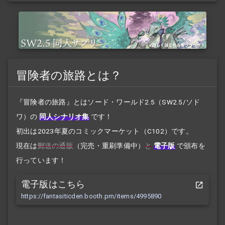
冒険者の旅路とは？
『冒険者の旅路』とはソード・ワールド2.5（SW2.5/ソド
ワ）の
同人
シナリオ
集
です！
初出は2023年夏のコミックマーケット（C102）です。
現在は
郵送の通販
（完売・重刷準備中）
と
電子版
で頒布を
行っています！
電子版はこちら
https://fantasiticden.booth.pm/items/4995890