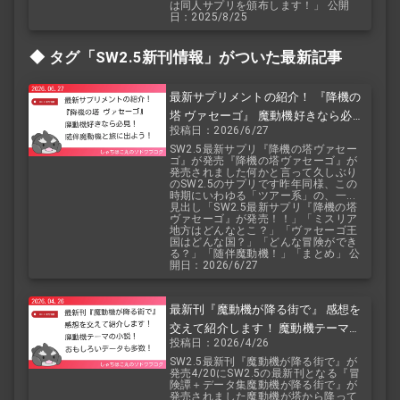
は同人サプリを頒布します！」 公開
日：2025/8/25
タグ「SW2.5
新刊情報」がついた最新記事
最新サプリメントの紹介！ 『降機の
塔 ヴァセーゴ』 魔動機好きなら必
投稿日：2026/6/27
見！ 随伴魔動機と旅に出よう！
SW2.5最新サプリ『降機の塔ヴァセー
ゴ』が発売『降機の塔ヴァセーゴ』が
発売されました何かと言って久しぶり
のSW2.5のサプリです昨年同様、この
時期にいわゆる「ツアー系」の、一...
見出し「SW2.5最新サプリ『降機の塔
ヴァセーゴ』が発売！！」「ミスリア
地方はどんなとこ？」「ヴァセーゴ王
国はどんな国？」「どんな冒険ができ
る？」「随伴魔動機！」「まとめ」 公
開日：2026/6/27
最新刊『魔動機が降る街で』 感想を
交えて紹介します！ 魔動機テーマの
投稿日：2026/4/26
小説！ おもしろいデータも多数！
SW2.5最新刊『魔動機が降る街で』が
発売4/20にSW2.5の最新刊となる『冒
険譚＋データ集魔動機が降る街で』が
発売されました魔動機が塔から降って