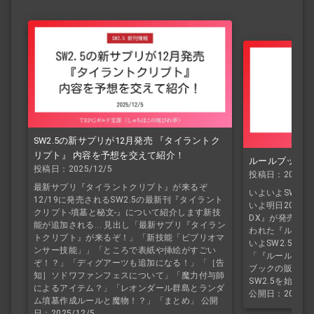
SW2.5の新サプリが12月発売 『タイラントク
リプト』 内容を予想を交えて紹介！
ルールブックD
投稿日：2025/12/5
投稿日：2025/8
最新サプリ『タイラントクリプト』が来るぞ
いよいよSW2.
12/19に発売されるSW2.5の最新刊『タイラント
いよ明日2025年
クリプト-墳墓と秘文-』について紹介します新技
DX』が発売と
能が追加される... 見出し「最新サプリ『タイラン
われた『ルールブ
トクリプト』が来るぞ！」「新技能「ビブリオマ
いよSW2.5『
ンサー技能」」「ところで表紙や挿絵がすごい
「『ルールブッ
ぞ！？」「ディグアーツも追加になる！」「［告
ブックの販売は
知］ソドワファンフェスについて」「魔力付与師
SW2.5を始め
によるアイテム？」「レオンダール群島とランダ
公開日：2025/8
ム墳墓作成ルールと魔物！？」「まとめ」 公開
日：2025/12/5