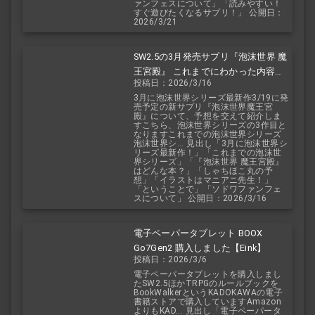
ァンフェスについて」「読みやすい！
すぐ遊びたくなるサプリ！」 公開日：
2026/3/21
SW2.5の3月発売サプリ『泡沫世界 魔
王宮殿』 これまでにわかった内容を
投稿日：2026/3/16
予想を交えて紹介
3月に泡沫世界シリーズ最新作3/19に発
売予定の新サプリ『泡沫世界魔王宮
殿』について、予想を交えて紹介しま
すこちら、泡沫世界シリーズの3作目と
なりますこれまでの泡沫世界シリーズ
泡沫世界シ... 見出し「3月に泡沫世界シ
リーズ最新作！」「これまでの泡沫世
界シリーズ」「『泡沫世界 魔王宮殿』
はどんな本？」「しゃちほこ丸の予
想」「イラストはマニアニ先生！」
「ということで」「ソドワファンフェ
スについて」 公開日：2026/3/16
電子ペーパータブレット BOOX
Go7Gen2 購入しました【Eink】
投稿日：2026/3/6
電子ペーパータブレットを購入しまし
たSW2.5ほかTRPGのルールブックを
BookWalkerというKADOKAWAの電子
書籍ストアで購入していますAmazon
よりもKAD... 見出し「電子ペーパータ