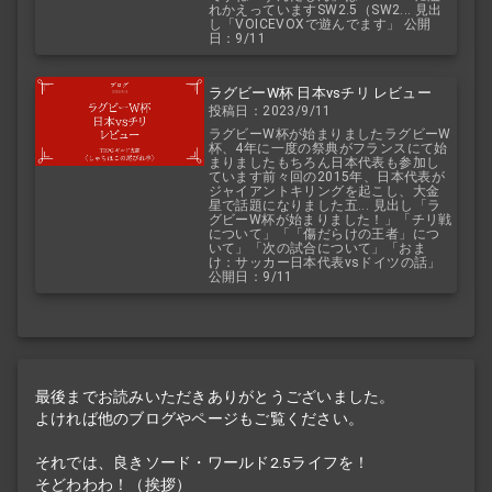
れかえっていますSW2.5（SW2... 見出
し「VOICEVOXで遊んでます」 公開
日：9/11
ラグビーW杯 日本vsチリ レビュー
投稿日：2023/9/11
ラグビーW杯が始まりましたラグビーW
杯、4年に一度の祭典がフランスにて始
まりましたもちろん日本代表も参加し
ています前々回の2015年、日本代表が
ジャイアントキリングを起こし、大金
星で話題になりました五... 見出し「ラ
グビーW杯が始まりました！」「チリ戦
について」「「傷だらけの王者」につ
いて」「次の試合について」「おま
け：サッカー日本代表vsドイツの話」
公開日：9/11
最後までお読みいただきありがとうございました。
よければ他のブログやページもご覧ください。
それでは、良きソード・ワールド2.5ライフを！
そどわわわ！（挨拶）