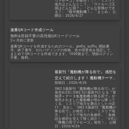
ヴァセーゴ』が発売！！」「ミスリア
地方はどんなとこ？」「ヴァセーゴ王
国はどんな国？」「どんな冒険ができ
る？」「随伴魔動機！」「まとめ」 公
開日：2026/6/27
連番QRコード作成ツール
無料&登録不要の高性能QRコードツール
2ヶ月前に更新
連番QRコードを作成するためのツール。prefix, suffix, 開始番
号、終了番号、ゼロパディングの有無、色や背景色を指定して、
まとめてQRコードを作成できます。1000個まで。登録ログイン
不要。無料。
最新刊『魔動機が降る街で』 感想を
交えて紹介します！ 魔動機テーマの
投稿日：2026/4/26
小説！ おもしろいデータも多数！
SW2.5最新刊『魔動機が降る街で』が
発売4/20にSW2.5の最新刊となる『冒
険譚＋データ集魔動機が降る街で』が
発売されました魔動機が塔から降って
くる、ミスリア地方を舞台とした小説
11... 見出し「SW2.5最新刊『魔動機が
降る街で』が発売！！」「ミスリア地
方」「ミスリア地方の各都市」「各物
語を感想を交えて軽く紹介！」「6月に
『降機の塔ヴァセーゴ』発売！」 公開
日：2026/4/26