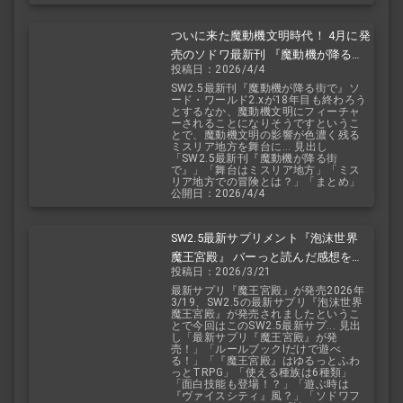
ついに来た魔動機文明時代！ 4月に発
売のソドワ最新刊 『魔動機が降る街
投稿日：2026/4/4
で』 紹介・予想・考察！
SW2.5最新刊『魔動機が降る街で』ソ
ード・ワールド2.xが18年目も終わろう
とするなか、魔動機文明にフィーチャ
ーされることになりそうですというこ
とで、魔動機文明の影響が色濃く残る
ミスリア地方を舞台に... 見出し
「SW2.5最新刊『魔動機が降る街
で』」「舞台はミスリア地方」「ミス
リア地方での冒険とは？」「まとめ」
公開日：2026/4/4
SW2.5最新サプリメント『泡沫世界
魔王宮殿』 バーっと読んだ感想を交
投稿日：2026/3/21
えて紹介します！！
最新サプリ『魔王宮殿』が発売2026年
3/19、SW2.5の最新サプリ『泡沫世界
魔王宮殿』が発売されましたというこ
とで今回はこのSW2.5最新サプ... 見出
し「最新サプリ『魔王宮殿』が発
売！」「ルールブックIだけで遊べ
る！」「『魔王宮殿』はゆるっとふわ
っとTRPG」「使える種族は6種類」
「面白技能も登場！？」「遊ぶ時は
『ヴァイスシティ』風？」「ソドワフ