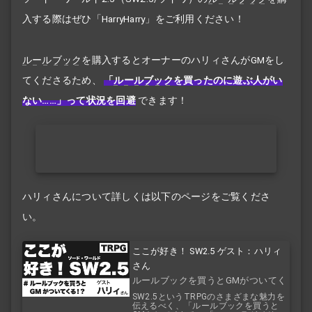
入する際はぜひ「HarryHarry」をご利用ください！
ルールブック
を購入するとオーナーのハリィさんがGMをし
てくださるため、
「
ルールブック
を買ったのに遊ぶ人がい
ない……」って状況を回避
できます！
ハリィさんについて詳しくは以下のページをご覧くださ
い。
ここが好き！ SW2.5 ゲスト：ハリィ
さん
ルールブックを買うとGMがついてく
る！？
SW2.5というTRPGのさまざまな魅力を
伝えるべく、「ルールブックを買うと