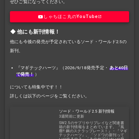
ぜひご覧になってください。
しゃちほこ丸のYouTube
他にも新刊情報！
他にも今後の発売が予定されているソード・ワールド2.5の
新刊、
『
マギテック
ハーツ』（2026/9/18発売予定・
あと40日
で発売！
）
についても特集中です！！
詳しくは以下のページをご覧ください。
ソード・ワールド2.5 新刊情報
3週間前に更新
SW2.5のサプリやリプレイなど関連書
籍の新刊情報をまとめています。『風
塵!! 鋼のスクラップレース！』・『マギ
テックハーツ』。「ソドワの新刊って
いつ出るの？」「あのサプリはいつ発