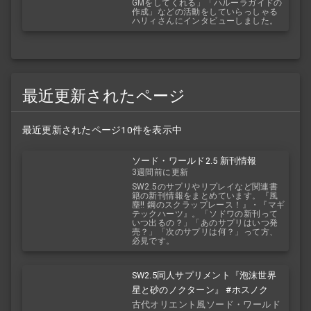
GMをしてくれる」「ハルーラガイドの
作成」などの活動をしていらっしゃる
ハリィさんにインタビューしました。
最近更新されたページ
最近更新されたページ10件を表示中
ソード・ワールド2.5 新刊情報
3週間前に更新
SW2.5のサプリやリプレイなど関連書
籍の新刊情報をまとめています。『風
塵!! 鋼のスクラップレース！』・『マギ
テックハーツ』。「ソドワの新刊って
いつ出るの？」「あのサプリはいつ発
売？」「次のサプリは何？」って方、
必見です。
SW2.5同人サプリメント『泡沫世界
星と砂のノクターン』 #ホスノク
古代オリエント風ソード・ワールド