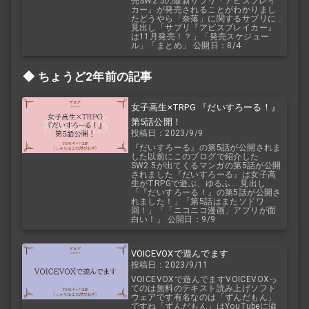
売SW2.5の最新サプリ『アビスブレイ
カー』が発売されることがわかりまし
たどうやら「奈落」に関するサプリに...
見出し「サプリ『アビスブレイカー』
は11月発売！？」「発売スケジュー
ル」「まとめ」 公開日：8/4
ちょうど2年前の記事
女子高生×TRPG 『だいすろーる！』
第5話公開！
投稿日：2023/9/9
『だいすろーる』の第5話が公開されま
した以前にこのブログで紹介した
SW2.5が出てくるマンガの第5話が公開
されました『だいすろーる』は女子高
生がTRPGで遊ぶ、ゆるふ... 見出し
「『だいすろーる！』の第5話が公開さ
れました！」「第5話はまたソドワ
回！」「「ニコニコ漫画」アプリが面
白い！」 公開日：9/9
VOICEVOXで遊んでます
投稿日：2023/9/11
VOICEVOXで遊んでますVOICEVOXっ
てのは無料のテキスト読み上げソフト
ウェアです有名なのは「ずんだもん」
ですね「ずんだもん」はYouTubeに溢