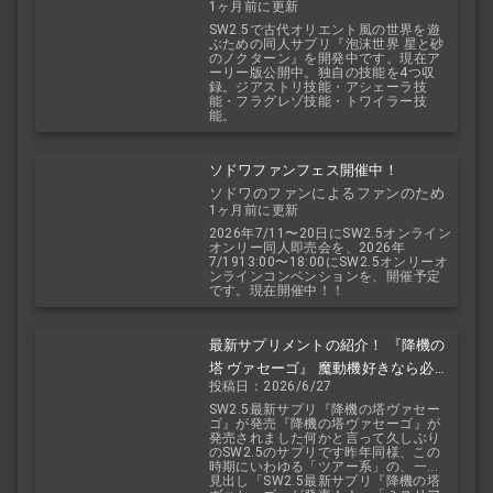
1ヶ月前に更新
2.5
SW2.5で古代オリエント風の世界を遊
ぶための同人サプリ『泡沫世界 星と砂
のノクターン』を開発中です。現在ア
ーリー版公開中。独自の技能を4つ収
録。ジアストリ技能・アシェーラ技
能・フラグレゾ技能・トワイラー技
能。
ソドワファンフェス開催中！
ソドワのファンによるファンのため
1ヶ月前に更新
のお祭り！
2026年7/11〜20日にSW2.5オンライン
オンリー同人即売会を、2026年
7/1913:00〜18:00にSW2.5オンリーオ
ンラインコンベンションを、開催予定
です。現在開催中！！
最新サプリメントの紹介！ 『降機の
塔 ヴァセーゴ』 魔動機好きなら必
投稿日：2026/6/27
見！ 随伴魔動機と旅に出よう！
SW2.5最新サプリ『降機の塔ヴァセー
ゴ』が発売『降機の塔ヴァセーゴ』が
発売されました何かと言って久しぶり
のSW2.5のサプリです昨年同様、この
時期にいわゆる「ツアー系」の、一...
見出し「SW2.5最新サプリ『降機の塔