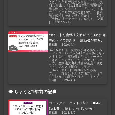
くる、ミスリア地方を舞台とした小説
11... 見出し「SW2.5最新刊『魔動機が
降る街で』が発売！！」「ミスリア地
方」「ミスリア地方の各都市」「各物
語を感想を交えて軽く紹介！」「6月に
『降機の塔ヴァセーゴ』発売！」 公開
日：2026/4/26
ついに来た魔動機文明時代！ 4月に発
売のソドワ最新刊 『魔動機が降る街
投稿日：2026/4/4
で』 紹介・予想・考察！
SW2.5最新刊『魔動機が降る街で』ソ
ード・ワールド2.xが18年目も終わろう
とするなか、魔動機文明にフィーチャ
ーされることになりそうですというこ
とで、魔動機文明の影響が色濃く残る
ミスリア地方を舞台に... 見出し
「SW2.5最新刊『魔動機が降る街
で』」「舞台はミスリア地方」「ミス
リア地方での冒険とは？」「まとめ」
公開日：2026/4/4
ちょうど1年前の記事
コミックマーケット直前！ C104の
SW2.5同人誌を いっぱい紹介！
投稿日：2024/8/9