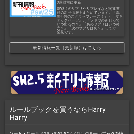
3週間前に更新
SW2.5のサプリやリプレイなど関連書
籍の新刊情報をまとめています。『風
塵!! 鋼のスクラップレース！』・『マギ
テックハーツ』。「ソドワの新刊って
いつ出るの？」「あのサプリはいつ発
売？」「次のサプリは何？」って方、
必見です。
最新情報一覧（更新順）はこちら
ルールブックを買うならHarry
Harry
ソード・ワールド2.5（SW2.5/ソドワ）の
ルールブック
を購