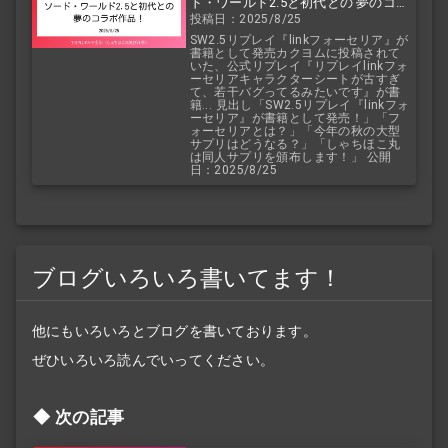
ド・ワールド2.5と初代との 夢のコラ
投稿日：2025/8/25
ボ作品！
SW2.5リプレイ『linkフォーセリア』が
書籍として発売カクヨムに投稿されて
いた、公式リプレイ『リプレイlinkフォ
ーセリアキャラクターシートが古すぎ
て、若干バグってるみたいです』が書
籍... 見出し「SW2.5リプレイ『linkフォ
ーセリア』が書籍として発売！」「フ
ォーセリアとは？」「今年の秋の大型
サプリはどうなる？」「しゃちほこ丸
は同人サプリを頒布します！」 公開
日：2025/8/25
ブログいろいろ書いてます！
他にもいろいろとブログを書いております。
ぜひいろいろ読んでいってください。
次の記事