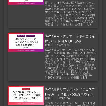
夏コミにはSW2.5の同人誌がたくさん
今年の夏のコミックマーケットには
SW2.5の同人誌がたくさん出るようで
すそこで今日はTwitterで見つけたソー
ド・... 見出し「夏コミにはSW2.5の同
人誌がたくさん！」「その前に日程や
場所は？」「C104のSW2.5同人誌を一
挙紹介！」「おまけ」 公開日：8/9
SW2.5同人シナリオ 「ふきのとうを
採りに」 閲覧数1,000突破！
投稿日：2024/8/8
SW2.5同人シナリオ「ふきのとうを採
りに」が閲覧数1000突破TALTOにて公
開しているSW2.5の同人シナリオ「ふ
きのとうを採りに」の閲覧数が1000を
超えました... 見出し「SW2.5同人シナ
リオ「ふきのとうを採りに」が閲覧数
1,000突破！」「同人シナリオ集『冒険
者の旅路』とは」「同人シナリオ
「Magic Steam Festival」は閲覧数
1,500を突破！！」 公開日：8/8
SW2.5最新サプリメント 『アビスブ
レイカー』情報 いつ発売？先行小
投稿日：2024/8/4
説？
サプリ『アビスブレイカー』は11月発