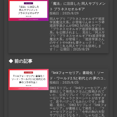
「魔法」に注目した 同人サプリメン
ト プラネスセオルギア
投稿日：2025/8/29
同人サプリ『プラネスセオルギア巡涯
学派魔法大系』が登場りん＠トーラ🧭
巡涯学派さんがSW2.5の同人サプリ
『プラネスセオルギア巡涯学派魔法大
系』を公開されまし... 見出し「同人サ
プリ『プラネスセオルギア¥s巡涯学派
魔法大系』が登場！」「巡涯学派さん
のサイトやnoteも要チェック！」「し
ゃちほこ丸も同人サプリを頒布しま
す！」 公開日：2025/8/29
前の記事
『linkフォーセリア』書籍化！ ソー
ド・ワールド2.5と初代との 夢のコラ
投稿日：2025/8/25
ボ作品！
SW2.5リプレイ『linkフォーセリア』が
書籍として発売カクヨムに投稿されて
いた、公式リプレイ『リプレイlinkフォ
ーセリアキャラクターシートが古すぎ
て、若干バグってるみたいです』が書
籍... 見出し「SW2.5リプレイ『linkフォ
ーセリア』が書籍として発売！」「フ
ォーセリアとは？」「今年の秋の大型
サプリはどうなる？」「しゃちほこ丸