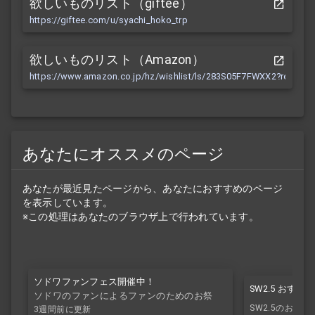
欲しいものリスト（giftee）
https://giftee.com/u/syachi_hoko_trp
欲しいものリスト（Amazon）
https://www.amazon.co.jp/hz/wishlist/ls/283S05F7FWXX2?ref_=wl
あなたにオススメのページ
あなたが最近見たページから、あなたにおすすめのページ
を表示しています。
※この処理はあなたのブラウザ上で行われています。
ソドワファンフェス開催中！
SW2.5 おす
ソドワのファンによるファンのためのお祭
SW2.5のおす
り！
3週間前に更新