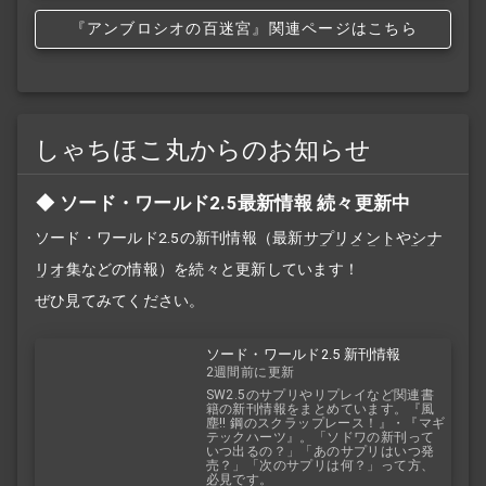
『アンブロシオの百迷宮』関連ページはこちら
しゃちほこ丸からのお知らせ
ソード・ワールド2.5最新情報 続々更新中
ソード・ワールド2.5の新刊情報（最新
サプリメント
や
シナ
リオ
集などの情報）を続々と更新しています！
ぜひ見てみてください。
ソード・ワールド2.5 新刊情報
2週間前に更新
SW2.5のサプリやリプレイなど関連書
籍の新刊情報をまとめています。『風
塵!! 鋼のスクラップレース！』・『マギ
テックハーツ』。「ソドワの新刊って
いつ出るの？」「あのサプリはいつ発
売？」「次のサプリは何？」って方、
必見です。