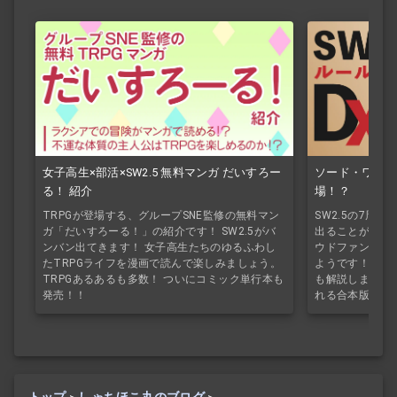
ソード・ワール
女子高生×部活×SW2.5 無料マンガ だいすろー
場！？
る！ 紹介
SW2.5の7周
TRPGが登場する、グループSNE監修の無料マン
出ることがわか
ガ「だいすろーる！」の紹介です！ SW2.5がバ
ウドファンディ
ンバン出てきます！ 女子高生たちのゆるふわし
ようです！今ル
たTRPGライフを漫画で読んで楽しみましょう。
も解説します！
TRPGあるあるも多数！ ついにコミック単行本も
れる合本版が登
発売！！