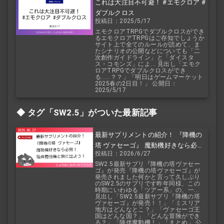
これは大注目不可避！ #エモクロア #
ダブルクロス
投稿日：2025/5/17
エモクロアTRPGでダブルクロスができ
るエモクロアTRPGはご存知でしょうか
サイト上で全てのルールが読めて、ま
たシナリオの公開などについても「二
次創作ガイドライン」と「ダイスタ
ス・コモンズ」によ... 見出し「エモク
ロアTRPGでダブルクロスができ
る……？？」「明日はゲームマーケット
2025春の2日目！」 公開日：
2025/5/17
タグ「SW2.5」がついた最新記事
最新サプリメントの紹介！ 『降機の
塔 ヴァセーゴ』 魔動機好きなら必
投稿日：2026/6/27
見！ 随伴魔動機と旅に出よう！
SW2.5最新サプリ『降機の塔ヴァセー
ゴ』が発売『降機の塔ヴァセーゴ』が
発売されました何かと言って久しぶり
のSW2.5のサプリです昨年同様、この
時期にいわゆる「ツアー系」の、一...
見出し「SW2.5最新サプリ『降機の塔
ヴァセーゴ』が発売！！」「ミスリア
地方はどんなとこ？」「ヴァセーゴ王
国はどんな国？」「どんな冒険ができ
る？」「随伴魔動機！」「まとめ」 公