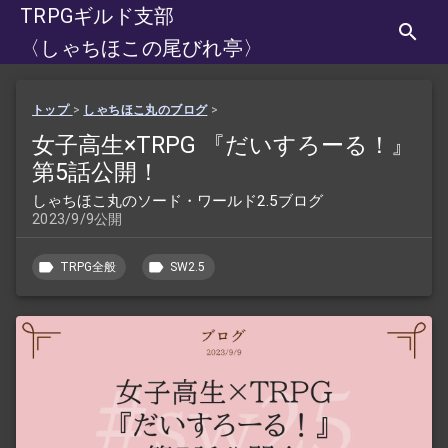
TRPGギルド支部
〈しゃちほこの尾びれ亭〉
トップ
>
しゃちほこ丸のブログ
>
女子高生×TRPG 『だいすろーる！』
第5話公開！
しゃちほこ丸のソード・ワールド2.5ブログ
2023/9/9公開
TRPG全般
SW2.5