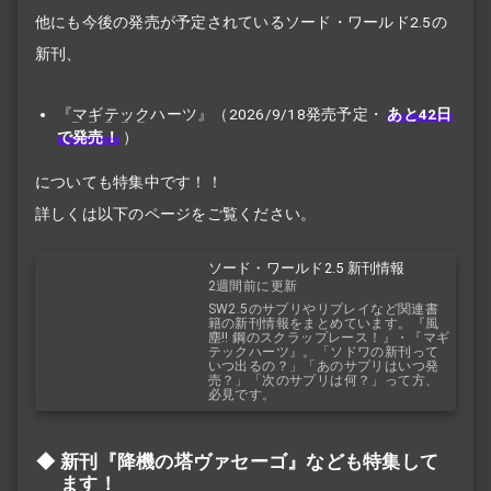
他にも今後の発売が予定されているソード・ワールド2.5の
新刊、
『
マギテック
ハーツ』（2026/9/18発売予定・
あと42日
で発売！
）
についても特集中です！！
詳しくは以下のページをご覧ください。
ソード・ワールド2.5 新刊情報
2週間前に更新
SW2.5のサプリやリプレイなど関連書
籍の新刊情報をまとめています。『風
塵!! 鋼のスクラップレース！』・『マギ
テックハーツ』。「ソドワの新刊って
いつ出るの？」「あのサプリはいつ発
売？」「次のサプリは何？」って方、
必見です。
新刊『降機の塔ヴァセーゴ』なども特集して
ます！