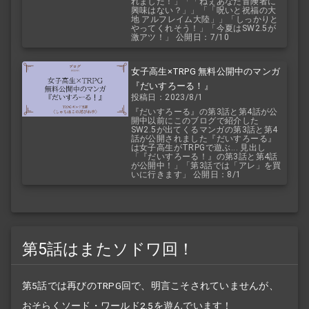
れました！」「「ねぇあなた冒険者に
興味はない？」」「「呪いと祝福の大
地 アルフレイム大陸」」「しっかりと
やってくれそう！」「今夏はSW2.5が
激アツ！」 公開日：7/10
女子高生×TRPG 無料公開中のマンガ
『だいすろーる！』
投稿日：2023/8/1
『だいすろーる』の第3話と第4話が公
開中以前にこのブログで紹介した
SW2.5が出てくるマンガの第3話と第4
話が公開されました『だいすろーる』
は女子高生がTRPGで遊ぶ... 見出し
「『だいすろーる！』の第3話と第4話
が公開中！」「第3話では「アレ」を買
いに行きます」 公開日：8/1
第5話はまたソドワ回！
第5話では再びのTRPG回で、明言こそされていませんが、
おそらくソード・ワールド2.5を遊んでいます！