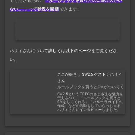
てくださるため、
「
ルールブック
を買ったのに遊ぶ人がい
ない……」って状況を回避
できます！
ハリィさんについて詳しくは以下のページをご覧くださ
い。
ここが好き！ SW2.5 ゲスト：ハリィ
さん
ルールブックを買うとGMがついてく
る！？
SW2.5というTRPGのさまざまな魅力を
伝えるべく、「ルールブックを買うと
GMをしてくれる」「ハルーラガイドの
作成」などの活動をしていらっしゃる
ハリィさんにインタビューしました。