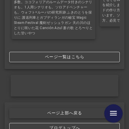
多数。ココフォリアのルームデータ付きのシナリ
を紹介します。S
オも。1人用シナリオも。ソロアドベンチャー
ドの作り方を初
も。ウォフト=ルーバの研究所跡 ふきのとうを採
います。ソドワ
りに 護送列車とガブディランガの秘宝 Magic
方、必見です。
Steam Festival 魔剣ゼッシュラガン 天の川のほ
とりに咲いた花 Canción Azul 蒼の歌 とろ〜りと
した甘いやつ
ページ一覧はこちら
ページ上部へ戻る
ブログトップへ