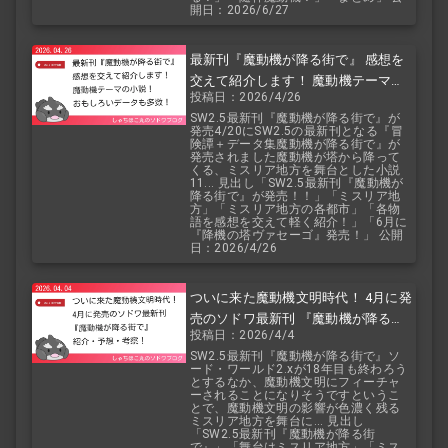
開日：2026/6/27
最新刊『魔動機が降る街で』 感想を
交えて紹介します！ 魔動機テーマの
投稿日：2026/4/26
小説！ おもしろいデータも多数！
SW2.5最新刊『魔動機が降る街で』が
発売4/20にSW2.5の最新刊となる『冒
険譚＋データ集魔動機が降る街で』が
発売されました魔動機が塔から降って
くる、ミスリア地方を舞台とした小説
11... 見出し「SW2.5最新刊『魔動機が
降る街で』が発売！！」「ミスリア地
方」「ミスリア地方の各都市」「各物
語を感想を交えて軽く紹介！」「6月に
『降機の塔ヴァセーゴ』発売！」 公開
日：2026/4/26
ついに来た魔動機文明時代！ 4月に発
売のソドワ最新刊 『魔動機が降る街
投稿日：2026/4/4
で』 紹介・予想・考察！
SW2.5最新刊『魔動機が降る街で』ソ
ード・ワールド2.xが18年目も終わろう
とするなか、魔動機文明にフィーチャ
ーされることになりそうですというこ
とで、魔動機文明の影響が色濃く残る
ミスリア地方を舞台に... 見出し
「SW2.5最新刊『魔動機が降る街
で』」「舞台はミスリア地方」「ミス