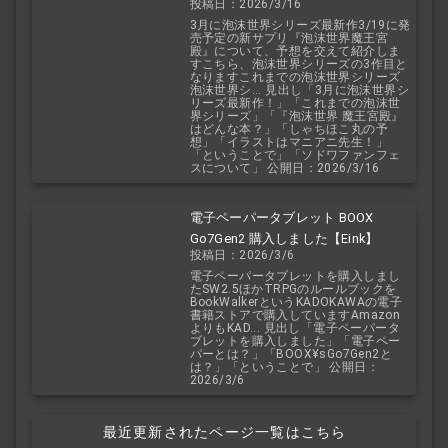
投稿日：2026/3/16
予想を交えて紹介
3月に泡沫世界シリーズ最新作3/19に発
売予定の新サプリ『泡沫世界魔王宮
殿』について、予想を交えて紹介しま
すこちら、泡沫世界シリーズの3作目と
なりますこれまでの泡沫世界シリーズ
泡沫世界シ... 見出し「3月に泡沫世界シ
リーズ最新作！」「これまでの泡沫世
界シリーズ」「『泡沫世界 魔王宮殿』
はどんな本？」「しゃちほこ丸の予
想」「イラストはマニアニ先生！」
「ということで」「ソドワファンフェ
スについて」 公開日：2026/3/16
電子ペーパータブレット BOOX
Go7Gen2 購入しました【Eink】
投稿日：2026/3/6
電子ペーパータブレットを購入しまし
たSW2.5ほかTRPGのルールブックを
BookWalkerというKADOKAWAの電子
書籍ストアで購入していますAmazon
よりもKAD... 見出し「電子ペーパータ
ブレットを購入しました」「電子ペー
パーとは？」「BOOX¥sGo7Gen2と
は？」「ということで」 公開日：
2026/3/6
最近更新されたページ一覧はこちら