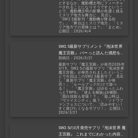
とするなか、魔動機文明にフィーチャ
ーされることになりそうですというこ
とで、魔動機文明の影響が色濃く残る
ミスリア地方を舞台に... 見出し
「SW2.5最新刊『魔動機が降る街
で』」「舞台はミスリア地方」「ミス
リア地方での冒険とは？」「まとめ」
公開日：2026/4/4
SW2.5最新サプリメント『泡沫世界
魔王宮殿』 バーっと読んだ感想を交
投稿日：2026/3/21
えて紹介します！！
最新サプリ『魔王宮殿』が発売2026年
3/19、SW2.5の最新サプリ『泡沫世界
魔王宮殿』が発売されましたというこ
とで今回はこのSW2.5最新サプ... 見出
し「最新サプリ『魔王宮殿』が発
売！」「ルールブックIだけで遊べ
る！」「『魔王宮殿』はゆるっとふわ
っとTRPG」「使える種族は6種類」
「面白技能も登場！？」「遊ぶ時は
『ヴァイスシティ』風？」「ソドワフ
ァンフェスについて」「読みやすい！
すぐ遊びたくなるサプリ！」 公開日：
2026/3/21
SW2.5の3月発売サプリ『泡沫世界 魔
王宮殿』 これまでにわかった内容を