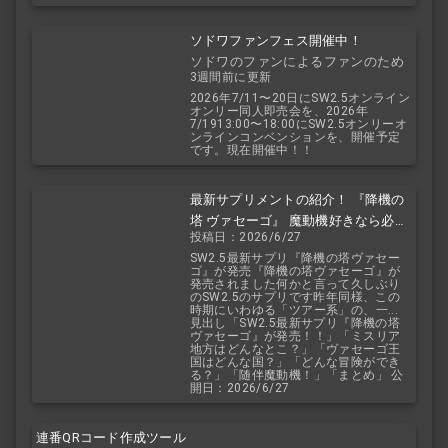
ソドワファンフェス開催中！
ソドワのファンによるファンのため
3週間前に更新
のお祭り！
2026年7/11〜20日にSW2.5オンライン
オンリー同人即売会を、2026年
7/1913:00〜18:00にSW2.5オンリーオ
ンラインコンベンションを、開催予定
です。現在開催中！！
最新サプリメントの紹介！ 『降機の
塔 ヴァセーゴ』 魔動機好きなら必
投稿日：2026/6/27
見！ 随伴魔動機と旅に出よう！
SW2.5最新サプリ『降機の塔ヴァセー
ゴ』が発売『降機の塔ヴァセーゴ』が
発売されました何かと言って久しぶり
のSW2.5のサプリです昨年同様、この
時期にいわゆる「ツアー系」の、一...
見出し「SW2.5最新サプリ『降機の塔
ヴァセーゴ』が発売！！」「ミスリア
地方はどんなとこ？」「ヴァセーゴ王
国はどんな国？」「どんな冒険ができ
る？」「随伴魔動機！」「まとめ」 公
開日：2026/6/27
連番QRコード作成ツール