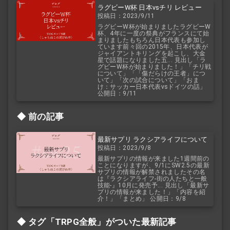
ラグビーW杯 日本vsチリ レビュー
投稿日：2023/9/11
ラグビーW杯が始まりましたラグビーW
杯、4年に一度の祭典がフランスにて始
まりましたもちろん日本代表も参加し
ています前々回の2015年、日本代表が
ジャイアントキリングを起こし、大金
星で話題になりました五... 見出し「ラ
グビーW杯が始まりました！」「チリ戦
について」「「傷だらけの王者」につ
いて」「次の試合について」「おま
け：サッカー日本代表vsドイツの話」
公開日：9/11
前の記事
最新サプリ ラクシアライフについて
投稿日：2023/9/8
最新サプリの情報が来ました1週間前の
ことになりますが、9/1にSW2.5の最新
サプリの情報が解禁されましたその名
は『ラクシアライフ‐街の人たちと一般
技能‐』10月に発売予... 見出し「最新サ
プリの情報が来ました！」「内容を紹
介！」「まとめ」 公開日：9/8
タグ「TRPG全般」がついた最新記事