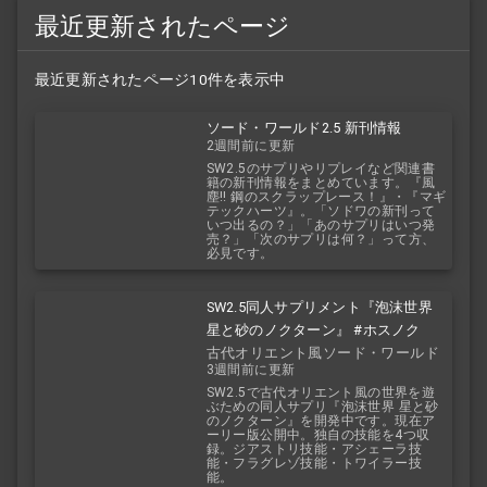
最近更新されたページ
最近更新されたページ10件を表示中
ソード・ワールド2.5 新刊情報
2週間前に更新
SW2.5のサプリやリプレイなど関連書
籍の新刊情報をまとめています。『風
塵!! 鋼のスクラップレース！』・『マギ
テックハーツ』。「ソドワの新刊って
いつ出るの？」「あのサプリはいつ発
売？」「次のサプリは何？」って方、
必見です。
SW2.5同人サプリメント『泡沫世界
星と砂のノクターン』 #ホスノク
古代オリエント風ソード・ワールド
3週間前に更新
2.5
SW2.5で古代オリエント風の世界を遊
ぶための同人サプリ『泡沫世界 星と砂
のノクターン』を開発中です。現在ア
ーリー版公開中。独自の技能を4つ収
録。ジアストリ技能・アシェーラ技
能・フラグレゾ技能・トワイラー技
能。