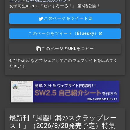
トップ
>
しゃちほこ丸のブログ
>
女子高生×TRPG 『だいすろーる！』 第5話公開！
このページをツイート
このページをツイート
（Bluesky）
このページのURLをコピー
ぜひTwitterなどでシェアしてこのウェブサイトを広めてく
ださい！
最新刊『風塵!! 鋼のスクラップレー
ス！』（2026/8/20発売予定）特集