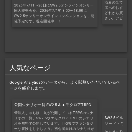
済みの全てのサ
2026年7/11〜20日にSW2.5オンラインオンリー
者へのおすすめ
同人即売会を、2026年7/1913:00〜18:00に
どれから買えば
SW2.5オンリーオンラインコンベンションを、開
さい。アビスブ
催予定です。現在開催中！！
人気なページ
Google Analyticsのデータから、よく閲覧いただいているペ
ージを紹介します。
公開シナリオ一覧 SW2.5 & エモクロアTRPG
管理人しゃちほこ丸が公開しているTRPGのシナ
SW2.5ビルド
リオの一覧。SW2.5やエモクロアTRPGのシナリ
オを無料で公開しています。TRPGでファンタジ
ソード・ワール
ーな冒険をしましょう。初心者向けのシナリオが
そもそもSW2.