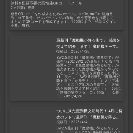
無料&登録不要の高性能QRコードツール
2ヶ月前に更新
連番QRコードを作成するためのツール。prefix, suffix, 開始番
号、終了番号、ゼロパディングの有無、色や背景色を指定して、
まとめてQRコードを作成できます。1000個まで。登録ログイン
不要。無料。
最新刊『魔動機が降る街で』 感想を
交えて紹介します！ 魔動機テーマの
投稿日：2026/4/26
小説！ おもしろいデータも多数！
SW2.5最新刊『魔動機が降る街で』が
発売4/20にSW2.5の最新刊となる『冒
険譚＋データ集魔動機が降る街で』が
発売されました魔動機が塔から降って
くる、ミスリア地方を舞台とした小説
11... 見出し「SW2.5最新刊『魔動機が
降る街で』が発売！！」「ミスリア地
方」「ミスリア地方の各都市」「各物
語を感想を交えて軽く紹介！」「6月に
『降機の塔ヴァセーゴ』発売！」 公開
日：2026/4/26
ついに来た魔動機文明時代！ 4月に発
売のソドワ最新刊 『魔動機が降る街
投稿日：2026/4/4
で』 紹介・予想・考察！
SW2.5最新刊『魔動機が降る街で』ソ
ード・ワールド2.xが18年目も終わろう