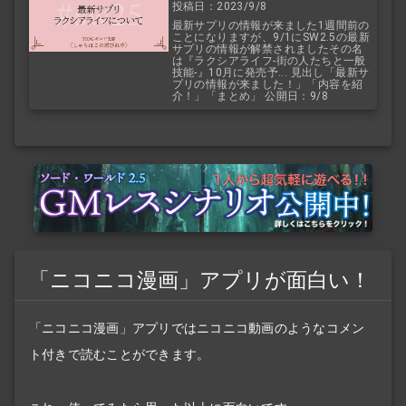
投稿日：2023/9/8
最新サプリの情報が来ました1週間前の
ことになりますが、9/1にSW2.5の最新
サプリの情報が解禁されましたその名
は『ラクシアライフ‐街の人たちと一般
技能‐』10月に発売予... 見出し「最新サ
プリの情報が来ました！」「内容を紹
介！」「まとめ」 公開日：9/8
「ニコニコ漫画」アプリが面白い！
「ニコニコ漫画」アプリではニコニコ動画のようなコメン
ト付きで読むことができます。