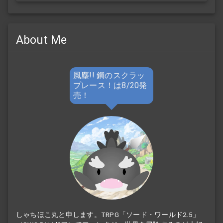
About Me
風塵!! 鋼のスクラッ
プレース！は8/20発
売！
しゃちほこ丸と申します。TRPG「ソード・ワールド2.5」