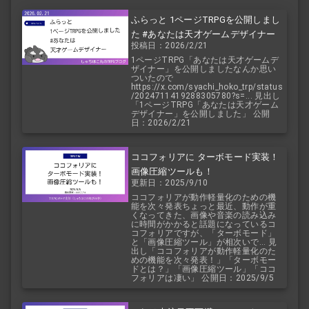
ふらっと 1ページTRPGを公開しまし
た #あなたは天才ゲームデザイナー
投稿日：2026/2/21
1ページTRPG「あなたは天才ゲームデ
ザイナー」を公開しましたなんか思い
ついたので
https://x.com/syachi_hoko_trp/status
/2024711419288305780?s=... 見出し
「1ページTRPG「あなたは天才ゲーム
デザイナー」を公開しました」 公開
日：2026/2/21
ココフォリアに ターボモード実装！
画像圧縮ツールも！
更新日：2025/9/10
ココフォリアが動作軽量化のための機
能を次々発表ちょっと最近、動作が重
くなってきた、画像や音楽の読み込み
に時間がかかると話題になっているコ
コフォリアですが、「ターボモード」
と「画像圧縮ツール」が相次いで... 見
出し「ココフォリアが動作軽量化のた
めの機能を次々発表！」「ターボモー
ドとは？」「画像圧縮ツール」「ココ
フォリアは凄い」 公開日：2025/9/5