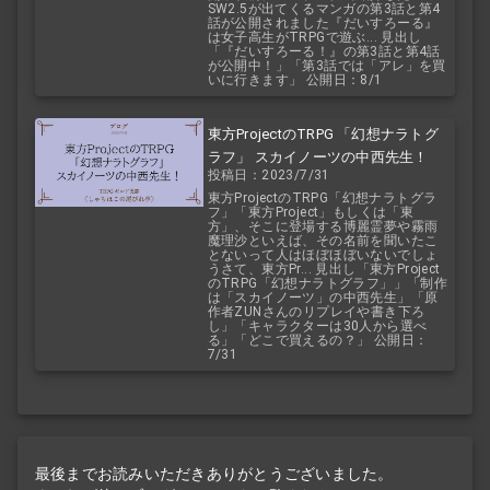
SW2.5が出てくるマンガの第3話と第4
話が公開されました『だいすろーる』
は女子高生がTRPGで遊ぶ... 見出し
「『だいすろーる！』の第3話と第4話
が公開中！」「第3話では「アレ」を買
いに行きます」 公開日：8/1
東方ProjectのTRPG 「幻想ナラトグ
ラフ」 スカイノーツの中西先生！
投稿日：2023/7/31
東方ProjectのTRPG「幻想ナラトグラ
フ」「東方Project」もしくは「東
方」、そこに登場する博麗霊夢や霧雨
魔理沙といえば、その名前を聞いたこ
とないって人はほぼほぼいないでしょ
うさて、東方Pr... 見出し「東方Project
のTRPG「幻想ナラトグラフ」」「制作
は「スカイノーツ」の中西先生」「原
作者ZUNさんのリプレイや書き下ろ
し」「キャラクターは30人から選べ
る」「どこで買えるの？」 公開日：
7/31
最後までお読みいただきありがとうございました。