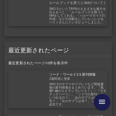
ルールブックを買うとGMがついてく
る！？
SW2.5というTRPGのさまざまな魅力を
伝えるべく、「ルールブックを買うと
GMをしてくれる」「ハルーラガイドの
作成」などの活動をしていらっしゃる
ハリィさんにインタビューしました。
最近更新されたページ
最近更新されたページ10件を表示中
ソード・ワールド2.5 新刊情報
2週間前に更新
SW2.5のサプリやリプレイなど関連書
籍の新刊情報をまとめています。『風
塵!! 鋼のスクラップレース！』・『マギ
テックハーツ』。「ソドワの新刊って
いつ出るの？」「あのサプリはいつ発
売？」「次のサプリは何？」って方、
必見です。