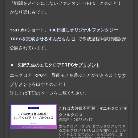
「戦闘をメインにしないファンタジーTRPG」とのこと！
かなり楽しみです。
YouTubeショート、
100日後にオリジナルファンタジー
TRPGを完成させるずんだもん
で作成過程や試行錯誤が
公開されています。
矢野先生のエモクロアTRPG
サプリメント
エモクロアTRPGで、異能モノを遊ぶことができるような
サ
プリメント
を出すとのこと！
詳しくは下記のページをご覧ください。
これは大注目不可避！ #エモクロア #
ダブルクロス
投稿日：2025/5/17
エモクロアTRPGでダブルクロスができ
るエモクロアTRPGはご存知でしょうか
サイト上で全てのルールが読めて、ま