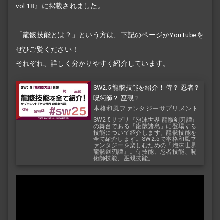
vol.18』に掲載されました。
「龍骸技能とは？」という方は、下記のページかYouTubeを
ぜひご覧ください！
それぞれ、詳しく分かりやすく紹介しています。
SW2.5 龍骸技能を紹介！ 侍？ 忍者？
呪術師？ 巫覡？
本格和風ファンタジーサプリメント
『泡沫世界 龍骸剣刃譚』
SW2.5サプリ『泡沫世界 龍骸剣刃譚』
の舞台である「龍骸諸島」に登場する
技能について紹介します。龍骸技能を
全て紹介します。SW2.5で本格和風フ
ァンタジーを楽しむための『泡沫世界
龍骸剣刃譚』。侍技能、忍者技能、呪
術師技能、巫覡技能。