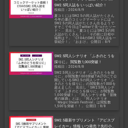
SW2.5同人誌を いっぱい紹介！
投稿日：2024/8/9
夏コミにはSW2.5の同人誌がたくさん
今年の夏のコミックマーケットには
SW2.5の同人誌がたくさん出るようで
すそこで今日はTwitterで見つけたソー
ド・... 見出し「夏コミにはSW2.5の同
人誌がたくさん！」「その前に日程や
場所は？」「C104のSW2.5同人誌を一
挙紹介！」「おまけ」 公開日：8/9
SW2.5同人シナリオ 「ふきのとうを
採りに」 閲覧数1,000突破！
投稿日：2024/8/8
SW2.5同人シナリオ「ふきのとうを採
りに」が閲覧数1000突破TALTOにて公
開しているSW2.5の同人シナリオ「ふ
きのとうを採りに」の閲覧数が1000を
超えました... 見出し「SW2.5同人シナ
リオ「ふきのとうを採りに」が閲覧数
1,000突破！」「同人シナリオ集『冒険
者の旅路』とは」「同人シナリオ
「Magic Steam Festival」は閲覧数
1,500を突破！！」 公開日：8/8
SW2.5最新サプリメント 『アビスブ
レイカー』情報 いつ発売？先行小