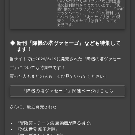
SW2.5のサプリやリプレイなど関連書
籍の新刊情報をまとめています。『風
塵!! 鋼のスクラップレース！』・『マギ
テックハーツ』。「ソドワの新刊って
いつ出るの？」「あのサプリはいつ発
売？」「次のサプリは何？」って方、
必見です。
新刊『降機の塔ヴァセーゴ』なども特集して
ます！
当サイトでは2026/6/19に発売された『降機の塔ヴァセー
ゴ』についても特集中です！
買った人もまだの人も、ぜひ見ていってください！
『降機の塔ヴァセーゴ』関連ページはこちら
さらに、最近発売された
『冒険譚＋データ集 魔動機が降る街で』
『泡沫世界 魔王宮殿』