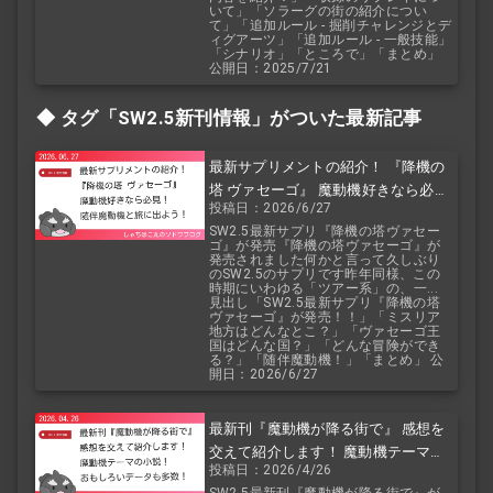
いて」「ソラーグの街の紹介につい
て」「追加ルール - 掘削チャレンジとデ
ィグアーツ」「追加ルール - 一般技能」
「シナリオ」「ところで」「まとめ」
公開日：2025/7/21
タグ「SW2.5
新刊情報」がついた最新記事
最新サプリメントの紹介！ 『降機の
塔 ヴァセーゴ』 魔動機好きなら必
投稿日：2026/6/27
見！ 随伴魔動機と旅に出よう！
SW2.5最新サプリ『降機の塔ヴァセー
ゴ』が発売『降機の塔ヴァセーゴ』が
発売されました何かと言って久しぶり
のSW2.5のサプリです昨年同様、この
時期にいわゆる「ツアー系」の、一...
見出し「SW2.5最新サプリ『降機の塔
ヴァセーゴ』が発売！！」「ミスリア
地方はどんなとこ？」「ヴァセーゴ王
国はどんな国？」「どんな冒険ができ
る？」「随伴魔動機！」「まとめ」 公
開日：2026/6/27
最新刊『魔動機が降る街で』 感想を
交えて紹介します！ 魔動機テーマの
投稿日：2026/4/26
小説！ おもしろいデータも多数！