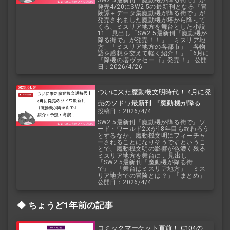
SW2.5最新刊『魔動機が降る街で』が
発売4/20にSW2.5の最新刊となる『冒
険譚＋データ集魔動機が降る街で』が
発売されました魔動機が塔から降って
くる、ミスリア地方を舞台とした小説
11... 見出し「SW2.5最新刊『魔動機が
降る街で』が発売！！」「ミスリア地
方」「ミスリア地方の各都市」「各物
語を感想を交えて軽く紹介！」「6月に
『降機の塔ヴァセーゴ』発売！」 公開
日：2026/4/26
ついに来た魔動機文明時代！ 4月に発
売のソドワ最新刊 『魔動機が降る街
投稿日：2026/4/4
で』 紹介・予想・考察！
SW2.5最新刊『魔動機が降る街で』ソ
ード・ワールド2.xが18年目も終わろう
とするなか、魔動機文明にフィーチャ
ーされることになりそうですというこ
とで、魔動機文明の影響が色濃く残る
ミスリア地方を舞台に... 見出し
「SW2.5最新刊『魔動機が降る街
で』」「舞台はミスリア地方」「ミス
リア地方での冒険とは？」「まとめ」
公開日：2026/4/4
ちょうど1年前の記事
コミックマーケット直前！ C104の