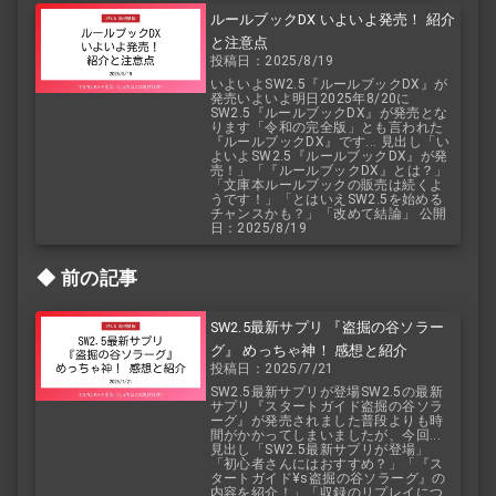
ルールブックDX いよいよ発売！ 紹介
と注意点
投稿日：2025/8/19
いよいよSW2.5『ルールブックDX』が
発売いよいよ明日2025年8/20に
SW2.5『ルールブックDX』が発売とな
ります「令和の完全版」とも言われた
『ルールブックDX』です... 見出し「い
よいよSW2.5『ルールブックDX』が発
売！」「『ルールブックDX』とは？」
「文庫本ルールブックの販売は続くよ
うです！」「とはいえSW2.5を始める
チャンスかも？」「改めて結論」 公開
日：2025/8/19
前の記事
SW2.5最新サプリ 『盗掘の谷ソラー
グ』 めっちゃ神！ 感想と紹介
投稿日：2025/7/21
SW2.5最新サプリが登場SW2.5の最新
サプリ『スタートガイド盗掘の谷ソラ
ーグ』が発売されました普段よりも時
間がかかってしまいましたが、今回...
見出し「SW2.5最新サプリが登場」
「初心者さんにはおすすめ？」「『ス
タートガイド¥s盗掘の谷ソラーグ』の
内容を紹介！」「収録のリプレイにつ