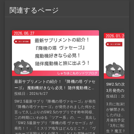
関連するページ
最新サプリメントの紹介！ 『降機の塔 ヴァセ
SW2.5の次サ
ーゴ』 魔動機好きなら必見！ 随伴魔動機と旅
3月発売の最新
投稿日：2026/6/27
に出よう！
投稿日：2026/1
SW2.5最新サプリ『降機の塔ヴァセーゴ』が発売
3月に泡沫世界シ
『降機の塔ヴァセーゴ』が発売されました何かと
が解禁されました
言って久しぶりのSW2.5のサプリです昨年同様、
したのは、新サ
この時期にいわゆる「ツアー系」の、一... 見出し
月発売予定のこち
「SW2.5最新サプリ『降機の塔 ヴァセーゴ』が
「3月に泡沫世
発売！！」「ミスリア地方はどんなとこ？」「ヴ
生？ 魔王？」
ァセーゴ王国はどんな国？」「どんな冒険ができ