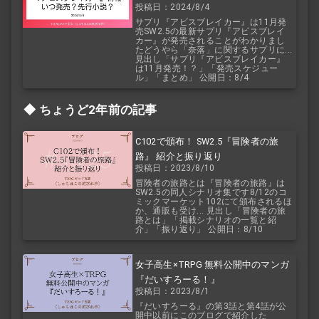
投稿日：2024/8/4
説？
サプリ『アビスブレイカー』は11月発
売SW2.5の最新サプリ『アビスブレイ
カー』が発売されることがわかりまし
たどうやら「奈落」に関するサプリに...
見出し「サプリ『アビスブレイカー』
は11月発売！？」「発売スケジュー
ル」「まとめ」 公開日：8/4
ちょうど2年前の記事
C102で頒布！ SW2.5『冒険者の旅
路』 紹介と振り返り
投稿日：2023/8/10
冒険者の旅路とは『冒険者の旅路』は
SW2.5の同人シナリオ集です8/12のコ
ミックマーケット102にて頒布されるほ
か、通販も受け... 見出し「冒険者の旅
路とは」「掲載シナリオの一覧と紹
介」「振り返り」 公開日：8/10
女子高生×TRPG 無料公開中のマンガ
『だいすろーる！』
投稿日：2023/8/1
『だいすろーる』の第3話と第4話が公
開中以前にこのブログで紹介した