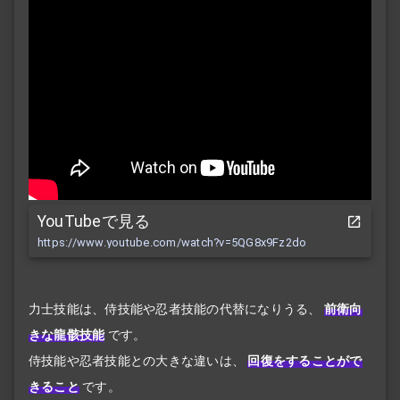
YouTubeで見る
https://www.youtube.com/watch?v=5QG8x9Fz2do
力士技能は、侍技能や忍者技能の代替になりうる、
前衛向
きな龍骸技能
です。
侍技能や忍者技能との大きな違いは、
回復をすることがで
きること
です。