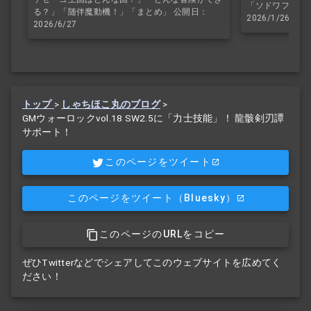
「ソドワファン
る？」「随伴魔動機！」「まとめ」 公開日：
2026/1/26
2026/6/27
トップ
>
しゃちほこ丸のブログ
>
GMウォーロックvol.18 SW2.5に「力士技能」！ 龍骸剣刃譚
サポート！
このページをツイート
このページをツイート
（Bluesky）
このページのURLをコピー
ぜひTwitterなどでシェアしてこのウェブサイトを広めてく
ださい！