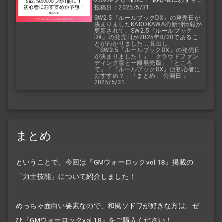
投稿日：2025/5/31
か予想！
SW2.5『ルールブックDX』の発売日が
決まりましたKADOKAWAの新刊情報が
更新されて、SW2.5『ルールブック
DX』の発売日が2025年8/20であるこ
とがわかりました... 見出し
「SW2.5『ルールブックDX』の発売日
が決まりました！」「クラウドファン
ディング版と一般発売版」「ところ
で」「『ルールブックDX』は初心者に
おすすめ？」「まとめ」 公開日：
2025/5/31
まとめ
ということで、今回は『GMウォーロックvol.18』掲載の
「力士技能」について紹介しました！
めっちゃ面白い要素なので、和風ソドワが好きな方は、ぜ
ひ『GMウォーロックvol.18』をご購入ください！