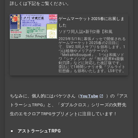
詳しくは下記をご覧ください。
ゲームマーケット2025春に出展しま
した
ソドワ同人誌×新刊2冊【和風
×SW2.5】【植物×SW2.5】
2025年5/18に幕張メッセで開催される
ゲームマーケット2025春の2日目に
て、SW2.5同人サプリを頒布します。1
つは植物やメリアがテーマの
『Melia¥sBouquet』、1つは和風ソド
ワ『シナノシマ』が『泡沫世界¥s龍骸
剣刃譚』などに対応した改訂版です。
委託にて1時間シナリオ集『ブルライト
狂想曲』も頒布いたします。L58です。
ちなみに、個人的にはバケツさん（
YouTube
）の『アス
トラーシュTRPG』と、「ダブルクロス」シリーズの矢野先
生のエモクロアTRPG
サプリメント
に注目しています！
アストラーシュTRPG