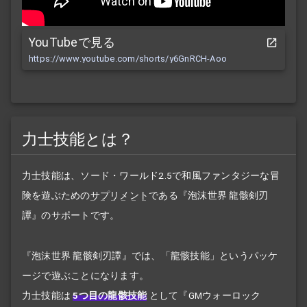
YouTubeで見る
https://www.youtube.com/shorts/y6GnRCH-Aoo
力士技能とは？
力士技能は、ソード・ワールド2.5で和風ファンタジーな冒
険を遊ぶための
サプリメント
である『泡沫世界 龍骸剣刃
譚』のサポートです。
『泡沫世界 龍骸剣刃譚』では、「龍骸技能」というパッケ
ージで遊ぶことになります。
力士技能は
5つ目の龍骸技能
として『GMウォーロック