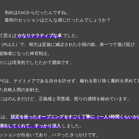
初めはCoCからだったんですね。
最初のセッションはどんな感じだったんでしょうか？
て思えば
かなりナラティブな卓
でした。
（PL2人）で、相方は蛮族に滅ぼされた小国の姫。身一つで逃げ延び
冒険者になった神官戦士。
りには現実的でしたたかで臆病です。
PCは、
ナイトメア
である自分を許せず、穢れを取り除く魔剣を求めて
た自称
人間
の女剣士。
にはのんきだけど、正義感と罪悪感、怒りの感情を秘めています。
んは、
設定を拾ったオープニングをすごく丁寧に（一人1時間くらいか
演出してくれて、すっかり没入
しました。
ッションが出会いであり、ハマったきっかけです。