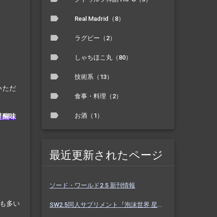
Real Madrid（8）
ラグビー（2）
しゃちほこ丸（80）
技術系（13）
いただ
食事・料理（2）
お酒（1）
醍醐味
最近更新されたページ
ソード・ワールド2.5 新刊情報
とも多い
SW2.5同人サプリメント『泡沫世界 星と砂のノクターン』 #ホスノク