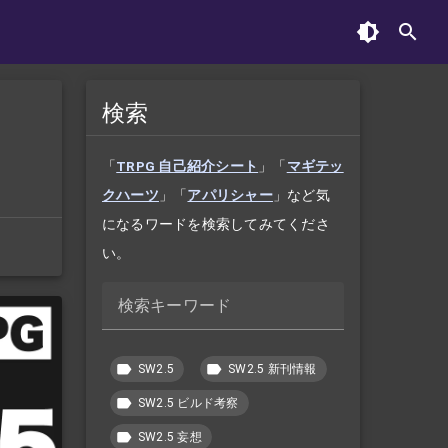
検索
「
TRPG 自己紹介シート
」「
マギテッ
クハーツ
」「
アパリシャー
」など気
になるワードを検索してみてくださ
い。
検索キーワード
SW2.5
SW2.5 新刊情報
SW2.5 ビルド考察
SW2.5 妄想