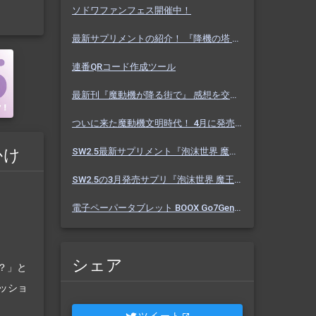
ソドワファンフェス開催中！
最新サプリメントの紹介！ 『降機の塔 ヴァセーゴ』 魔動機好きなら必見！ 随伴魔動機と旅に出よう！
連番QRコード作成ツール
最新刊『魔動機が降る街で』 感想を交えて紹介します！ 魔動機テーマの小説！ おもしろいデータも多数！
ついに来た魔動機文明時代！ 4月に発売のソドワ最新刊 『魔動機が降る街で』 紹介・予想・考察！
かけ
SW2.5最新サプリメント『泡沫世界 魔王宮殿』 バーっと読んだ感想を交えて紹介します！！
SW2.5の3月発売サプリ『泡沫世界 魔王宮殿』 これまでにわかった内容を予想を交えて紹介
電子ペーパータブレット BOOX Go7Gen2 購入しました【Eink】
シェア
？」と
ッショ