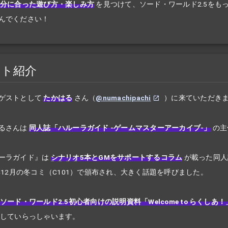
分に合った遊び方・楽しみ方
を見つけて、ソード・ワールド2.5をも
んでください！
スト紹介
ゲストとして
たかはる
さん（
@numachipachi
）に来ていただき
るさんは
同人誌「ハルーラガイド -ゲームマスターアーカイブ-」
の主
ーラガイド』は
シナリオ
5本とGMをサポートするコラム
が載った同人
2年12月の冬コミ（C101）で頒布され、大きく話題を呼びました。
ソード・ワールド2.5初心者向けの説明資料「Welcome to らくしあ
していらっしゃいます。