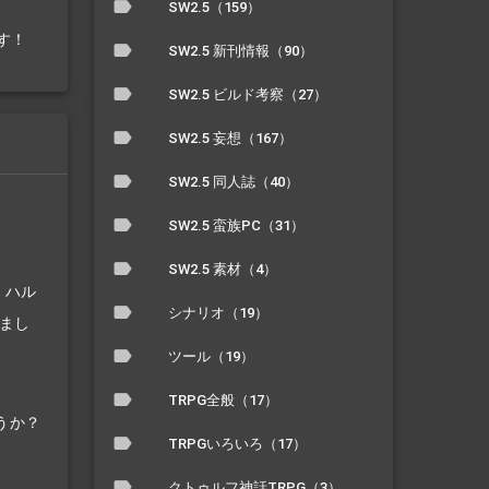
SW2.5（159）
す！
SW2.5 新刊情報（90）
SW2.5 ビルド考察（27）
SW2.5 妄想（167）
SW2.5 同人誌（40）
SW2.5 蛮族PC（31）
SW2.5 素材（4）
、ハル
シナリオ（19）
まし
ツール（19）
TRPG全般（17）
うか？
TRPGいろいろ（17）
クトゥルフ神話TRPG（3）