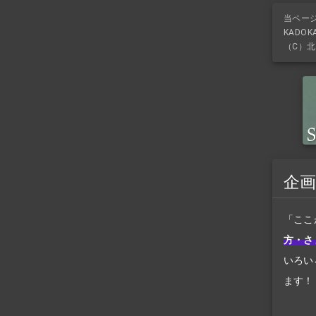
当ペー
KADO
（C）北
企画
「ここ
方・さ
いろい
ます！