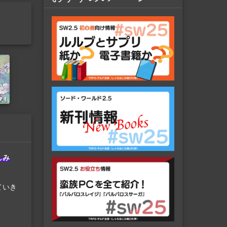
社
しみ
ていき