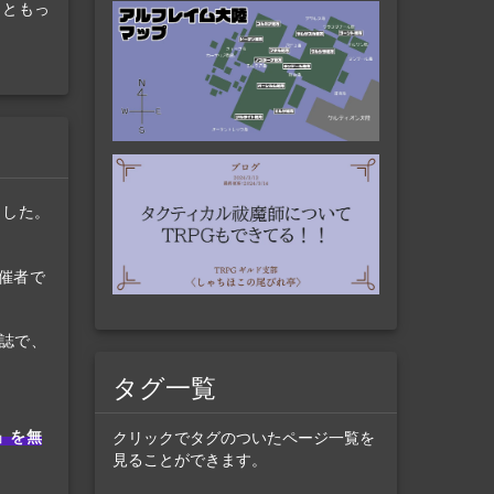
っともっ
ました。
催者で
誌で、
タグ一覧
！」を無
クリックでタグのついたページ一覧を
見ることができます。