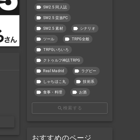
SW2.5 同人誌
SW2.5 蛮族PC
SW2.5 素材
シナリオ
ツール
TRPG全般
TRPGいろいろ
クトゥルフ神話TRPG
Real Madrid
ラグビー
しゃちほこ丸
技術系
食事・料理
お酒
検索する
おすすめのページ