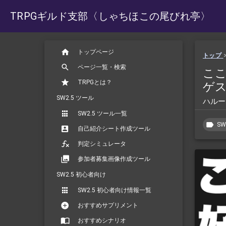
TRPGギルド支部
〈しゃちほこの尾びれ亭〉
トップページ
トップ
ページ一覧・検索
ここ
TRPGとは？
ゲ
SW2.5 ツール
ハルー
SW2.5 ツール一覧
SW
自己紹介シート作成ツール
判定シミュレータ
参加者募集画像作成ツール
SW2.5 初心者向け
SW2.5 初心者向け情報一覧
おすすめサプリメント
おすすめシナリオ