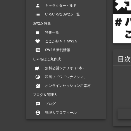
キャラクタービルド
いろいろなSW2.5一覧
SW2.5 特集
特集一覧
ここが好き！ SW2.5
SW2.5 新刊情報
目次
しゃちほこ丸作成
無料公開シナリオ（8本）
和風ソドワ「シナノシマ」
オンラインセッション用素材
ブログ＆管理人
ブログ
管理人プロフィール