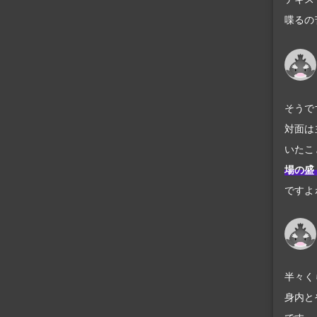
喋るの
そうで
対面は
いたこ
場の盛
ですよ
半々く
身内と