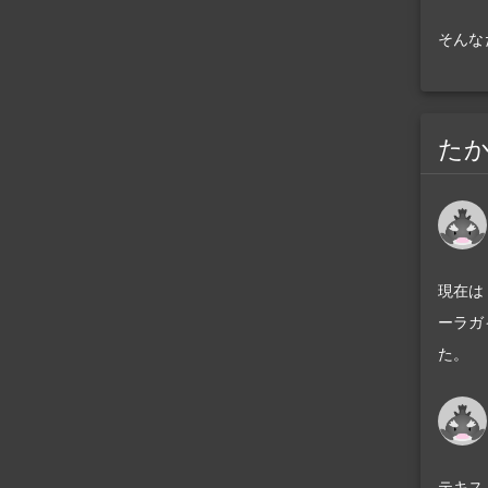
そんな
た
現在は
ーラガ
た。
テキス