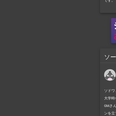
です。
ソ
ソドワ
大学時
GMさ
ンを立