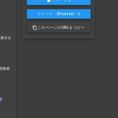
ツイート
ツイート
（Bluesky）
このページのURLをコピー
、身分を
冒険者
け