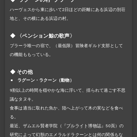
ハーヴェスから東に歩いて2日ほどの距離にある浜辺の別荘
地と、その横にある浜辺の村。
〈ペンション鯨の歌声〉
ブラーラ唯一の宿で、（最低限）冒険者ギルド支部として
の機能ももっている。
その他
ラグーン・ラクーン（動物）
9割以上の時間を穏やかな海に浮いて、揺られて過ごす不思
議なタヌキ。
食事は適当に取れた魚か、陸へ上がって木の実などを食べ
る。
最近、ザムエル賢者学院（『
ブルライト博物誌
』50頁）の
研究によって幻獣のエメラルドラクーンとは何の関係もな