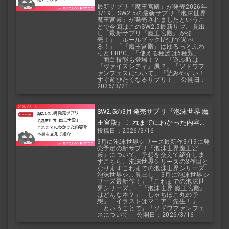
最新サプリ『魔王宮殿』が発売2026年
3/19、SW2.5の最新サプリ『泡沫世界
魔王宮殿』が発売されましたというこ
とで今回はこのSW2.5最新サプ... 見出
し「最新サプリ『魔王宮殿』が発
売！」「ルールブックIだけで遊べ
る！」「『魔王宮殿』はゆるっとふわ
っとTRPG」「使える種族は6種類」
「面白技能も登場！？」「遊ぶ時は
『ヴァイスシティ』風？」「ソドワフ
ァンフェスについて」「読みやすい！
すぐ遊びたくなるサプリ！」 公開日：
2026/3/21
SW2.5の3月発売サプリ『泡沫世界 魔
王宮殿』 これまでにわかった内容を
投稿日：2026/3/16
予想を交えて紹介
3月に泡沫世界シリーズ最新作3/19に発
売予定の新サプリ『泡沫世界魔王宮
殿』について、予想を交えて紹介しま
すこちら、泡沫世界シリーズの3作目と
なりますこれまでの泡沫世界シリーズ
泡沫世界シ... 見出し「3月に泡沫世界シ
リーズ最新作！」「これまでの泡沫世
界シリーズ」「『泡沫世界 魔王宮殿』
はどんな本？」「しゃちほこ丸の予
想」「イラストはマニアニ先生！」
「ということで」「ソドワファンフェ
スについて」 公開日：2026/3/16