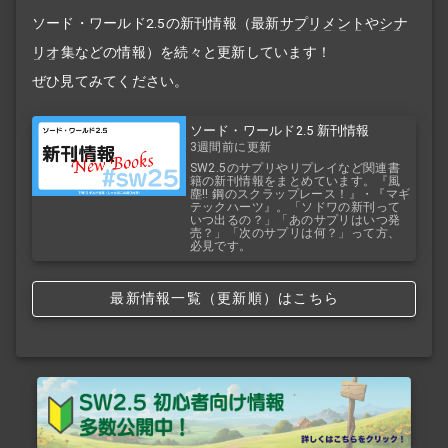
ソード・ワールド2.5の新刊情報（最新
サプリメント
や
シナ
リオ
集などの情報）を続々と更新しています！
ぜひ見てみてください。
ソード・ワールド2.5 新刊情報
3週間前に更新
SW2.5のサプリやリプレイなど関連書
籍の新刊情報をまとめています。『風
塵!! 鋼のスクラップレース！』・『マギ
テックハーツ』。「ソドワの新刊って
いつ出るの？」「あのサプリはいつ発
売？」「次のサプリは何？」って方、
必見です。
最新情報一覧（更新順）はこちら