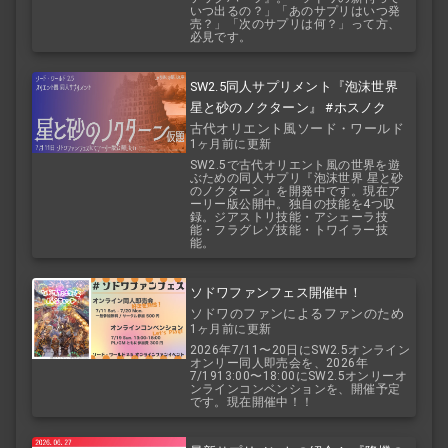
いつ出るの？」「あのサプリはいつ発
売？」「次のサプリは何？」って方、
必見です。
SW2.5同人サプリメント『泡沫世界
星と砂のノクターン』 #ホスノク
古代オリエント風ソード・ワールド
1ヶ月前に更新
2.5
SW2.5で古代オリエント風の世界を遊
ぶための同人サプリ『泡沫世界 星と砂
のノクターン』を開発中です。現在ア
ーリー版公開中。独自の技能を4つ収
録。ジアストリ技能・アシェーラ技
能・フラグレゾ技能・トワイラー技
能。
ソドワファンフェス開催中！
ソドワのファンによるファンのため
1ヶ月前に更新
のお祭り！
2026年7/11〜20日にSW2.5オンライン
オンリー同人即売会を、2026年
7/1913:00〜18:00にSW2.5オンリーオ
ンラインコンベンションを、開催予定
です。現在開催中！！