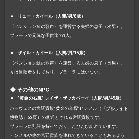
リュー・カイール（
人間
/男/8歳）
〈ペンション鯨の歌声〉を運営する夫婦の息子（次男）。
ブラーラで元気な子供達の1人。
ザイル・カイール（
人間
/男/15歳）
〈ペンション鯨の歌声〉を運営する夫婦の息子（長男）。
今は冒険者をしており、ブラーラにはいない。
その他のNPC
"黄金の右腕" レイザ・ザッカバーイ（
人間
/男/45歳）
ハーヴェスの宮廷貴族"黄金の道標"ヒンメル（『
ブルライト
博物誌
』53頁）の側近とされる宮廷貴族です。
ブラーラに別荘を持っており、たびたび訪れています。
ヒンメルや他の宮廷貴族を連れてきていることもあるよう