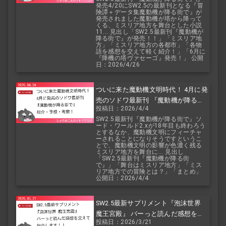
発売4/20にSW2.5の最新刊となる『冒
険譚＋データ集魔動機が降る街で』が
発売されました魔動機が塔から降って
くる、ミスリア地方を舞台とした小説
11... 見出し「SW2.5最新刊『魔動機が
降る街で』が発売！！」「ミスリア地
方」「ミスリア地方の各都市」「各物
語を感想を交えて軽く紹介！」「6月に
『降機の塔ヴァセーゴ』発売！」 公開
日：2026/4/26
ついに来た魔動機文明時代！ 4月に発
売のソドワ最新刊 『魔動機が降る街
投稿日：2026/4/4
で』 紹介・予想・考察！
SW2.5最新刊『魔動機が降る街で』ソ
ード・ワールド2.xが18年目も終わろう
とするなか、魔動機文明にフィーチャ
ーされることになりそうですというこ
とで、魔動機文明の影響が色濃く残る
ミスリア地方を舞台に... 見出し
「SW2.5最新刊『魔動機が降る街
で』」「舞台はミスリア地方」「ミス
リア地方での冒険とは？」「まとめ」
公開日：2026/4/4
SW2.5最新サプリメント『泡沫世界
魔王宮殿』 バーっと読んだ感想を交
投稿日：2026/3/21
えて紹介します！！