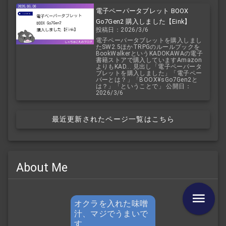
電子ペーパータブレット BOOX
Go7Gen2 購入しました【Eink】
投稿日：2026/3/6
電子ペーパータブレットを購入しまし
たSW2.5ほかTRPGのルールブックを
BookWalkerというKADOKAWAの電子
書籍ストアで購入していますAmazon
よりもKAD... 見出し「電子ペーパータ
ブレットを購入しました」「電子ペー
パーとは？」「BOOX¥sGo7Gen2と
は？」「ということで」 公開日：
2026/3/6
最近更新されたページ一覧はこちら
About Me
オクラを入れた味噌
汁、マジでうまいで
す