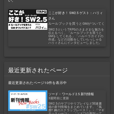
い。
ここが好き！ SW2.5 ゲスト：ハリィ
さん
ルールブックを買うとGMがついてく
る！？
SW2.5というTRPGのさまざまな魅力を
伝えるべく、「ルールブックを買うと
GMをしてくれる」「ハルーラガイドの
作成」などの活動をしていらっしゃる
ハリィさんにインタビューしました。
最近更新されたページ
最近更新されたページ10件を表示中
ソード・ワールド2.5 新刊情報
3週間前に更新
SW2.5のサプリやリプレイなど関連書
籍の新刊情報をまとめています。『風
塵!! 鋼のスクラップレース！』・『マギ
テックハーツ』。「ソドワの新刊って