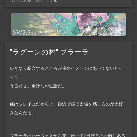
（C）北沢慶／グループSNE
"ラグーンの村" ブラーラ
いきなり紹介するところが俺のイメージにあってないだっ
て？
うるせぇ。余計なお世話だ。
俺は
ソレイユ
だからよ、砂浜で寝て太陽を感じるのが大好
きなんだよ。
ブラーラはハーヴェスから東に歩いて2日ほどの距離にある