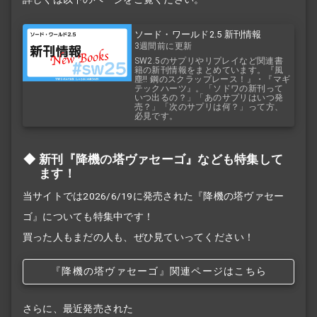
ソード・ワールド2.5 新刊情報
3週間前に更新
SW2.5のサプリやリプレイなど関連書
籍の新刊情報をまとめています。『風
塵!! 鋼のスクラップレース！』・『マギ
テックハーツ』。「ソドワの新刊って
いつ出るの？」「あのサプリはいつ発
売？」「次のサプリは何？」って方、
必見です。
新刊『降機の塔ヴァセーゴ』なども特集して
ます！
当サイトでは2026/6/19に発売された『降機の塔ヴァセー
ゴ』についても特集中です！
買った人もまだの人も、ぜひ見ていってください！
『降機の塔ヴァセーゴ』関連ページはこちら
さらに、最近発売された