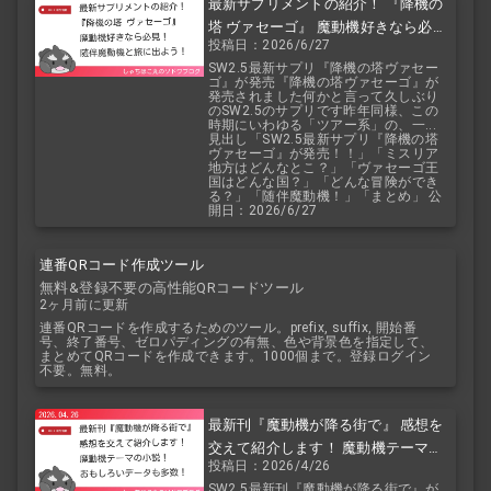
最新サプリメントの紹介！ 『降機の
塔 ヴァセーゴ』 魔動機好きなら必
投稿日：2026/6/27
見！ 随伴魔動機と旅に出よう！
SW2.5最新サプリ『降機の塔ヴァセー
ゴ』が発売『降機の塔ヴァセーゴ』が
発売されました何かと言って久しぶり
のSW2.5のサプリです昨年同様、この
時期にいわゆる「ツアー系」の、一...
見出し「SW2.5最新サプリ『降機の塔
ヴァセーゴ』が発売！！」「ミスリア
地方はどんなとこ？」「ヴァセーゴ王
国はどんな国？」「どんな冒険ができ
る？」「随伴魔動機！」「まとめ」 公
開日：2026/6/27
連番QRコード作成ツール
無料&登録不要の高性能QRコードツール
2ヶ月前に更新
連番QRコードを作成するためのツール。prefix, suffix, 開始番
号、終了番号、ゼロパディングの有無、色や背景色を指定して、
まとめてQRコードを作成できます。1000個まで。登録ログイン
不要。無料。
最新刊『魔動機が降る街で』 感想を
交えて紹介します！ 魔動機テーマの
投稿日：2026/4/26
小説！ おもしろいデータも多数！
SW2.5最新刊『魔動機が降る街で』が