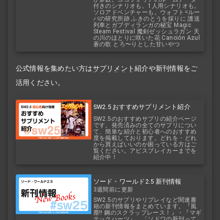
付きのシナリオも。1人用シナリオも。
ソロアドベンチャーも。ウォフト=ルー
バの研究所跡 ふきのとうを採りに 護送
列車とガブディランガの秘宝 Magic
Steam Festival 魔剣ゼッシュラガン 天
の川のほとりに咲いた花 Canción Azul
蒼の歌 とろ〜りとした甘いやつ
公式情報を集めたい方は
サプリメント
紹介や新刊情報をご
活用ください。
SW2.5 おすすめサプリメント紹介
SW2.5のおすすめサプリの紹介ページ
です。発売済みの全てのサプリについ
て、簡単な紹介と初心者へのおすすめ
度を掲載しております。どれを・どれ
から買えばいいのか困っている方はご
覧ください。アビスブレイカーまでを
紹介中！
ソード・ワールド2.5 新刊情報
3週間前に更新
SW2.5のサプリやリプレイなど関連書
籍の新刊情報をまとめています。『風
塵!! 鋼のスクラップレース！』・『マギ
テックハーツ』。「ソドワの新刊って