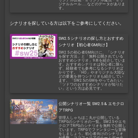
リジナル技能・オリジナル魔法・オリ
ジナルルール……などのデータがありま
す。
シナリオ
を探している方は以下をご参考にしてください。
SW2.5 シナリオの探し方とおすすめ
シナリオ【初心者GM向け】
SW2.5の初心者GM向けに、「シナリオ
を探す方法」と「無料公開されている
おすすめシナリオ」9本を紹介していま
す。おすすめシナリオは初心者に限ら
ず、経験者でも参考になるシナリオば
かりです。「HO」やオリジナル大陸な
どの要素を持つシナリオも紹介してい
ます。「SW2.5のGMをやってみたい」
「ソドワのおすすめシナリオが知りた
い」という方は必見です。
公開シナリオ一覧 SW2.5 & エモクロ
アTRPG
管理人しゃちほこ丸が公開している
TRPGのシナリオの一覧。SW2.5やエモ
クロアTRPGのシナリオを無料で公開し
ています。TRPGでファンタジーな冒険
をしましょう。初心者向けのシナリオ
が多数。ココフォリアのルームデータ