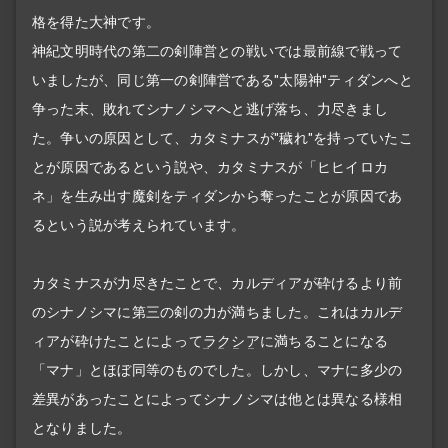
格を得た大神です。
神紀文明時代の第二の剣陣営との戦いでは最前線で戦って
いましたが、同じ第一の剣陣営である"太陽神"ティダンへと
争った末、敗れてシナノシマへと逃げ落ち、力尽きまし
た。争いの原因として、カタミナスが"穢れ"を持っていたこ
とが原因であるという説や、カタミナスが「ヒヒイロカ
ネ」を生み出す魔剣をティダンから奪ったことが原因であ
るという説が考えられています。
カタミナスが力尽きたことで、カルディアが砕けるより前
のシナノシマに第三の剣の力が満ちました。これはカルデ
ィアが砕けたことによって
ラクシア
に満ちることになる
「マナ」とほぼ同等のものでした。しかし、マナに多少の
差異があったことによってシナノシマは他とは異なる様相
となりました。