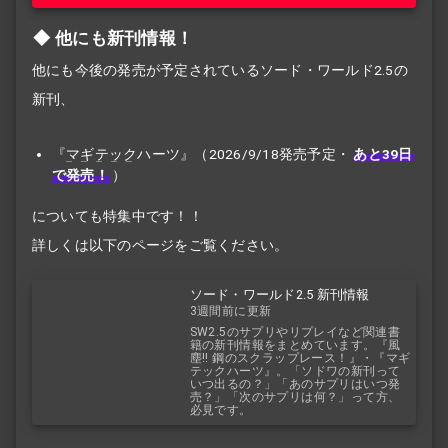
他にも新刊情報！
他にも今後の発売が予定されているソード・ワールド2.5の
新刊、
『
マギテック
ハーツ』（2026/9/18発売予定・
あと39日
で発売！
）
についても特集中です！！
詳しくは以下のページをご覧ください。
ソード・ワールド2.5 新刊情報
3週間前に更新
SW2.5のサプリやリプレイなど関連書
籍の新刊情報をまとめています。『風
塵!! 鋼のスクラップレース！』・『マギ
テックハーツ』。「ソドワの新刊って
いつ出るの？」「あのサプリはいつ発
売？」「次のサプリは何？」って方、
必見です。