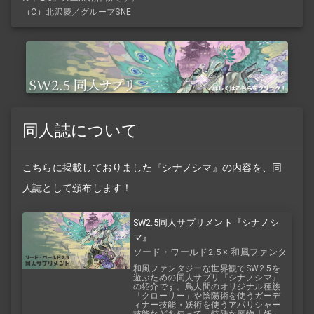
（C）北沢慶／グループSNE
同人誌について
こちらに掲載しておりました『シナノシマ』の内容を、同
人誌として頒布します！
SW2.5同人サプリメント『シナノシ
マ』
ソード・ワールド2.5 × 和風ファンタ
ジー
和風ファンタジーな世界観でSW2.5を
遊ぶための同人サプリ『シナノシマ』
の紹介です。鳥人間のオリジナル種族
「クローリー」や陰陽術を使うガーデ
ィナー技能・妖術を使うアパリシャー