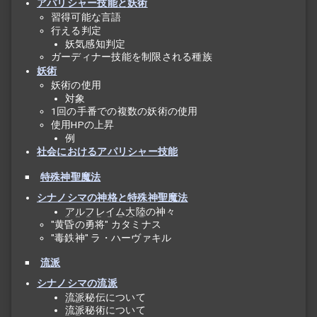
アパリシャー技能と妖術
習得可能な言語
行える判定
妖気感知判定
ガーディナー技能を制限される種族
妖術
妖術の使用
対象
1回の手番での複数の妖術の使用
使用HPの上昇
例
社会におけるアパリシャー技能
特殊神聖魔法
シナノシマの神格と特殊神聖魔法
アルフレイム大陸
の神々
"黄昏の勇将" カタミナス
"毒鉄神" ラ・ハーヴァキル
流派
シナノシマの流派
流派
秘伝について
流派
秘術について