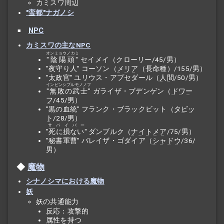
カミスワ周辺
"蛮都"ナガノシ
NPC
カミスワの主なNPC
オンミョウノカミ
"陰陽頭"
セイメイ（クローリー/45/男）
"夜守り人" コーソン（
メリア
（長命種）/155/男）
"太政官" ユリウス・アプセダール（
人間
/50/男）
インビンシブルモノノフ
"無敗の武士"
ガライザ・ブデンゲン（
ドワー
フ
/45/男）
"黒の血統" フランク・ブラックビット（
タビッ
ト
/28/男）
サバイバー
"死に損ない"
ダンブルク（
ナイトメア
/75/男）
"秘書軍曹" バレイザ・ゴダイア（
シャドウ
/36/
男）
魔物
シナノシマにおける魔物
妖
妖の共通能力
反応：攻撃的
属性を持つ