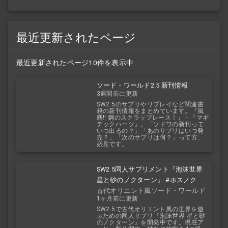
最近更新されたページ
最近更新されたページ10件を表示中
ソード・ワールド2.5 新刊情報
3週間前に更新
SW2.5のサプリやリプレイなど関連書
籍の新刊情報をまとめています。『風
塵!! 鋼のスクラップレース！』・『マギ
テックハーツ』。「ソドワの新刊って
いつ出るの？」「あのサプリはいつ発
売？」「次のサプリは何？」って方、
必見です。
SW2.5同人サプリメント『泡沫世界
星と砂のノクターン』 #ホスノク
古代オリエント風ソード・ワールド
1ヶ月前に更新
2.5
SW2.5で古代オリエント風の世界を遊
ぶための同人サプリ『泡沫世界 星と砂
のノクターン』を開発中です。現在ア