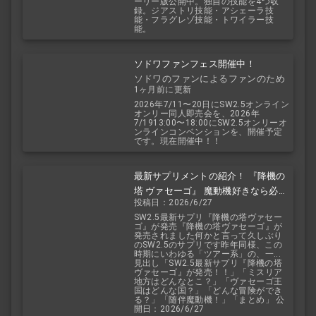
ーリー版公開中。独自の技能を4つ収
録。ジアストリ技能・アシェーラ技
能・フラグレゾ技能・トワイラー技
能。
ソドワファンフェス開催中！
ソドワのファンによるファンのため
1ヶ月前に更新
のお祭り！
2026年7/11〜20日にSW2.5オンライン
オンリー同人即売会を、2026年
7/1913:00〜18:00にSW2.5オンリーオ
ンラインコンベンションを、開催予定
です。現在開催中！！
最新サプリメントの紹介！ 『降機の
塔 ヴァセーゴ』 魔動機好きなら必
投稿日：2026/6/27
見！ 随伴魔動機と旅に出よう！
SW2.5最新サプリ『降機の塔ヴァセー
ゴ』が発売『降機の塔ヴァセーゴ』が
発売されました何かと言って久しぶり
のSW2.5のサプリです昨年同様、この
時期にいわゆる「ツアー系」の、一...
見出し「SW2.5最新サプリ『降機の塔
ヴァセーゴ』が発売！！」「ミスリア
地方はどんなとこ？」「ヴァセーゴ王
国はどんな国？」「どんな冒険ができ
る？」「随伴魔動機！」「まとめ」 公
開日：2026/6/27