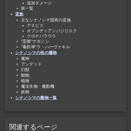
追加ダメージ
妖一覧
蛮族
主なシナノシマ固有の蛮族
アヌビス
オブシディアン
バジリスク
クロケパラウラ
"蛮都"ナガノシ
"毒鉄神"ラ・ハーヴァキル
シナノシマの他の魔物
魔神
アンデッド
幻獣
動物
植物
魔法生物・魔動機
妖精
シナノシマの魔物一覧
関連するページ