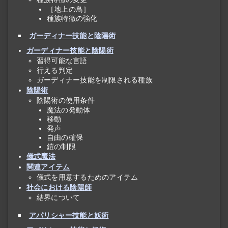
［地上の鳥］
種族特徴の強化
ガーディナー技能と陰陽術
ガーディナー技能と陰陽術
習得可能な言語
行える判定
ガーディナー技能を制限される種族
陰陽術
陰陽術の使用条件
魔法の発動体
移動
発声
自由の確保
鎧の制限
儀式魔法
関連アイテム
儀式を用意するためのアイテム
社会における陰陽師
結界について
アパリシャー技能と妖術