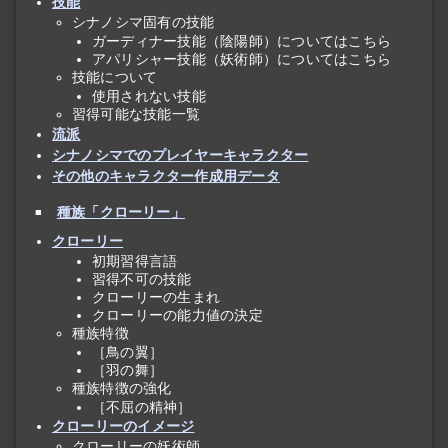
技能
シナノシマ固有の技能
ガーディナー技能（陰陽師）についてはこちら
アパリシャー技能（妖術師）についてはこちら
技能について
使用されない技能
習得可能な技能一覧
流派
シナノシマでのプレイヤーキャラクター
その他のキャラクター作成用データ
種族「クローリー」
クローリー
初期習得言語
習得不可の技能
クローリーの生まれ
クローリーの能力値の決定
種族特徴
［鳥の翼］
［羽の舞］
種族特徴の強化
［不屈の精神］
クローリーのイメージ
クローリーの妖術師