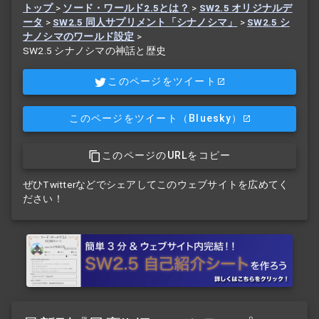
トップ
>
ソード・ワールド2.5とは？
>
SW2.5 オリジナルデ
ータ
>
SW2.5 同人サプリメント「シナノシマ」
>
SW2.5 シ
ナノシマのワールド設定
>
SW2.5 シナノシマの神話と歴史
このページをツイート
このページをツイート
（Bluesky）
このページのURLをコピー
ぜひTwitterなどでシェアしてこのウェブサイトを広めてく
ださい！