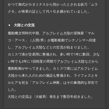
かつて御式がカタミナスから預かったとされる妖刀「ムラ
クモ」が将軍の証として代々引き継がれていました。
大陸との交流
魔動機文明時代中期、
アルフレイム大陸
の冒険家「マル
コ・アース」（
人間
/男）が魔動船舶でシナノシマへ到達
し、
アルフレイム大陸
などとの交流が始まりました。
カミスワ港が交易用に整備され、多い時で1年に数回、少な
い時でも2年に1回程度の周期で
アルフレイム大陸
などから
魔動船舶がやってきました。カミスワ港には
アルフレイム
大陸
から来た人のための施設も整備され、ライフォスとキ
ルヒアを祀る「アルフレイム神殿」はその象徴的な存在で
した。
大陸との交流は〈大破局〉発生まで数百年続きました。