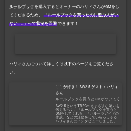
ルールブック
を購入するとオーナーのハリィさんがGMをし
てくださるため、
「
ルールブック
を買ったのに遊ぶ人がい
ない……」って状況を回避
できます！
ハリィさんについて詳しくは以下のページをご覧くださ
い。
ここが好き！ SW2.5 ゲスト：ハリィ
さん
ルールブックを買うとGMがついてく
る！？
SW2.5というTRPGのさまざまな魅力を
伝えるべく、「ルールブックを買うと
GMをしてくれる」「ハルーラガイドの
作成」などの活動をしていらっしゃる
ハリィさんにインタビューしました。