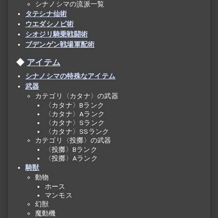
シナノシマの
流派
一覧
タテシナ仙術
ウエダシノビ術
シオジリ騎乗戦闘術
ブデンゲン戦場軍配術
アイテム
シナノシマの特殊なアイテム
武器
カテゴリ〈カタナ〉の武器
〈カタナ〉Bランク
〈カタナ〉Aランク
〈カタナ〉Sランク
〈カタナ〉SSランク
カテゴリ〈投擲〉の武器
〈投擲〉Bランク
〈投擲〉Aランク
騎獣
動物
ホース
マンモス
幻獣
魔動機