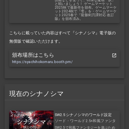
技能などを使って、特殊な魔物「妖」
と戦いましょう！ ゲームマーケット
2025秋で最新作を頒布。ゲームマーケ
ット2024秋で『壱』を・ゲームマーケ
ット2025春で『龍骸剣刃譚対応 改訂
版』を頒布済み。
こちらに載っていた内容はすべて『シナノシマ』電子版の
無償版で確認いただけます。
頒布場所はこちら
https://syachihokomaru.booth.pm/
現在のシナノシマ
SW2.5 シナノシマのワールド設定
ソード・ワールド2.5×和風ファンタ
ジー
SW2.5で和風ファンタジーを遊ぶため