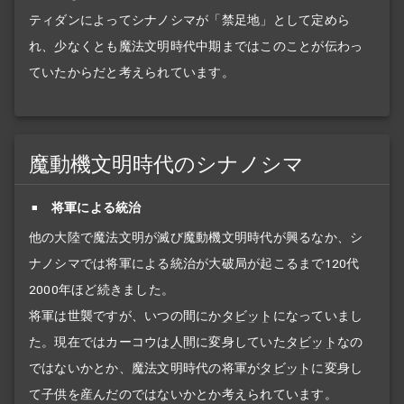
ティダンによってシナノシマが「禁足地」として定めら
れ、少なくとも魔法文明時代中期まではこのことが伝わっ
ていたからだと考えられています。
魔動機文明時代のシナノシマ
将軍による統治
他の大陸で魔法文明が滅び魔動機文明時代が興るなか、シ
ナノシマでは将軍による統治が大破局が起こるまで120代
2000年ほど続きました。
将軍は世襲ですが、いつの間にか
タビット
になっていまし
た。現在ではカーコウは
人間
に変身していた
タビット
なの
ではないかとか、魔法文明時代の将軍が
タビット
に変身し
て子供を産んだのではないかとか考えられています。