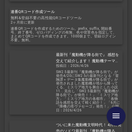
連番QRコード作成ツール
無料&登録不要の高性能QRコードツール
2ヶ月前に更新
連番QRコードを作成するためのツール。prefix, suffix, 開始番
号、終了番号、ゼロパディングの有無、色や背景色を指定して、
まとめてQRコードを作成できます。1000個まで。登録ログイン
不要。無料。
最新刊『魔動機が降る街で』 感想を
交えて紹介します！ 魔動機テーマの
投稿日：2026/4/26
小説！ おもしろいデータも多数！
SW2.5最新刊『魔動機が降る街で』が
発売4/20にSW2.5の最新刊となる『冒
険譚＋データ集魔動機が降る街で』が
発売されました魔動機が塔から降って
くる、ミスリア地方を舞台とした小説
11... 見出し「SW2.5最新刊『魔動機が
降る街で』が発売！！」「ミスリア地
方」「ミスリア地方の各都市」「各物
語を感想を交えて軽く紹介！」「6月に
『降機の塔ヴァセーゴ』発売！」 公開
日：2026/4/26
ついに来た魔動機文明時代！ 4月に発
売のソドワ最新刊 『魔動機が降る街