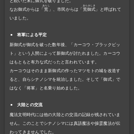
ど続いた末に御式を破りました。
あらし
あらみしき
なお御式からは「
荒
」、市民からは「
荒御式
」と呼ばれて
いました。
将軍による平定
新御式が御式を破った数年後、「カーコウ・ブラックビッ
ト」という
人間
によって新御式が討たれました。カーコウ
はもともと有力な式だったと言われています。
カーコウはそのまま新御式の作ったマツモトの城を改造す
ると、自らシナノシマを統治しました。そして「御式」で
はなく「将軍」と名乗り始めました。
大陸との交流
魔法文明時代には他の大陸との交流の記録が残されていま
せん。このことでシナノシマには
真語魔法
や
操霊魔法
が伝
わってきませんでした。