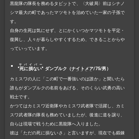
黒龍隊の隊長を務める
タビット
で、〈大破局〉前はシナノ
シマ最大の町であったマツモトを治めていた一家の子孫で
す。
自身の生死は気にせず、とにかくいつかマツモトを平定・
復興し、人々が暮らしやすくするため、できることからや
っていっています。
サバイバー
"死に損ない"
ダンブルク（
ナイトメア
/75/男）
カミスワの人に「この町で一番強いのは誰か」と聞いたら
誰もがダンブルクの名前をあげる、そのくらい武勇の高い
戦士です。
かつてはカミスワ近衛隊やカミスワ武者隊で活躍し、カミ
スワ武者隊の隊長も務めていましたが、後進に道を譲り、
自らは現場で戦うために黒龍隊へ入りました。
彼は「ただの死に損ないさ」と言いますが、現在でも鍛錬