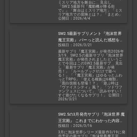
ミスリア地方を舞台に... 見出し
「SW2.5最新刊『魔動機が降る街
で』」「舞台はミスリア地方」「ミス
リア地方での冒険とは？」「まとめ」
公開日：2026/4/4
SW2.5最新サプリメント『泡沫世界
魔王宮殿』 バーっと読んだ感想を交
投稿日：2026/3/21
えて紹介します！！
最新サプリ『魔王宮殿』が発売2026年
3/19、SW2.5の最新サプリ『泡沫世界
魔王宮殿』が発売されましたというこ
とで今回はこのSW2.5最新サプ... 見出
し「最新サプリ『魔王宮殿』が発
売！」「ルールブックIだけで遊べ
る！」「『魔王宮殿』はゆるっとふわ
っとTRPG」「使える種族は6種類」
「面白技能も登場！？」「遊ぶ時は
『ヴァイスシティ』風？」「ソドワフ
ァンフェスについて」「読みやすい！
すぐ遊びたくなるサプリ！」 公開日：
2026/3/21
SW2.5の3月発売サプリ『泡沫世界 魔
王宮殿』 これまでにわかった内容を
投稿日：2026/3/16
予想を交えて紹介
3月に泡沫世界シリーズ最新作3/19に発
売予定の新サプリ『泡沫世界魔王宮