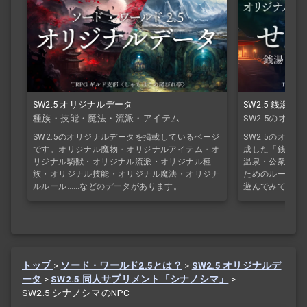
SW2.5 オリジナルデータ
SW2.5 銭湯
種族・技能・魔法・流派・アイテム
SW2.5のオ
SW2.5のオリジナルデータを掲載しているページ
SW2.5のオリ
です。オリジナル魔物・オリジナルアイテム・オ
成した「銭湯ル
リジナル騎獣・オリジナル流派・オリジナル種
温泉・公衆浴場
族・オリジナル技能・オリジナル魔法・オリジナ
ためのルールで
ルルール……などのデータがあります。
遊んでみてくだ
トップ
>
ソード・ワールド2.5とは？
>
SW2.5 オリジナルデ
ータ
>
SW2.5 同人サプリメント「シナノシマ」
>
SW2.5 シナノシマのNPC