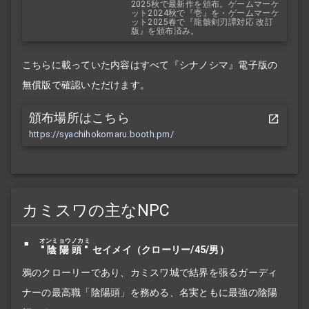
2025秋で最新作を頒布。ゲームマーケ
ット2024秋で『壱』を・ゲームマーケ
ット2025春で『龍骸剣刃譚対応 改訂
版』を頒布済み。
こちらに載っていた内容はすべて『シナノシマ』電子版の
無償版で確認いただけます。
頒布場所はこちら
https://syachihokomaru.booth.pm/
カミスワの主なNPC
オンミョウノカミ
"陰陽頭"
セイメイ（クローリー/45/男）
鴉のクローリーであり、カミスワ城で結界を張るガーディ
ナーの最高職「陰陽頭」を務める、名実ともに最強の陰陽