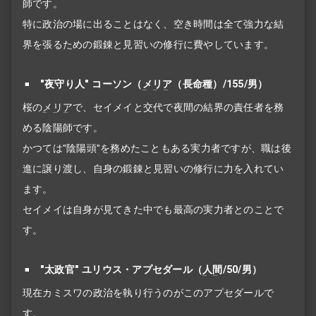
師です。
特に政治の場に出ることはなく、空き時間は全て強力な結
界を張るための鍛錬と見習いの修行に費やしています。
"夜守り人" コーソン（
メリア
（長命種）/155/男）
桜の
メリア
で、セイメイと交代で夜間の結界の責任者を務
める陰陽師です。
かつては"陰陽頭"を務めたこともある実力者ですが、職は後
進に譲り渡し、自身の鍛錬と見習いの修行に力を入れてい
ます。
セイメイは自身が見てきた中でも最高の実力者とのことで
す。
"太政官" ユリウス・アプセダール（
人間
/50/男）
現在カミスワの政治を執り行うのがこのアプセダールで
す。