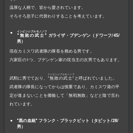
温厚な人柄で、皆から愛されています。
そろそろ息子に代替わりすることを考えています。
インビンシブルモノノフ
"無敗の武士"
ガライザ・ブデンゲン（
ドワーフ
/45/
男）
現在カミスワ武者隊の隊長を務める男です。
六家臣の1つ、ブデンゲン家の現当主の次男でもあります。
インビンシブルモノノフ
武勲に秀でており、
"無敗の武士"
と呼ばれていました。
武者隊の隊長になってからは慎重であり、カミスワ港の平
定が進まないことを揶揄して「無戦無敗」などと陰で言わ
れています。
"黒の血統" フランク・ブラックビット（
タビット
/28/
男）