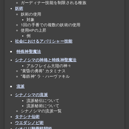
ガーディナー技能を制限される種族
妖術
妖術の使用
対象
1回の手番での複数の妖術の使用
使用HPの上昇
例
社会におけるアパリシャー技能
特殊神聖魔法
シナノシマの神格と特殊神聖魔法
アルフレイム大陸
の神々
"黄昏の勇将" カタミナス
"毒鉄神" ラ・ハーヴァキル
流派
シナノシマの流派
流派
秘伝について
流派
秘術について
シナノシマの
流派
一覧
タテシナ仙術
ウエダシノビ術
シオジリ騎乗戦闘術