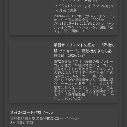
ソドワのファンによるファンのため
1ヶ月前に更新
のお祭り！
2026年7/11〜20日にSW2.5オンライン
オンリー同人即売会を、2026年
7/1913:00〜18:00にSW2.5オンリーオ
ンラインコンベンションを、開催予定
です。現在開催中！！
最新サプリメントの紹介！ 『降機の
塔 ヴァセーゴ』 魔動機好きなら必
投稿日：2026/6/27
見！ 随伴魔動機と旅に出よう！
SW2.5最新サプリ『降機の塔ヴァセー
ゴ』が発売『降機の塔ヴァセーゴ』が
発売されました何かと言って久しぶり
のSW2.5のサプリです昨年同様、この
時期にいわゆる「ツアー系」の、一...
見出し「SW2.5最新サプリ『降機の塔
ヴァセーゴ』が発売！！」「ミスリア
地方はどんなとこ？」「ヴァセーゴ王
国はどんな国？」「どんな冒険ができ
る？」「随伴魔動機！」「まとめ」 公
開日：2026/6/27
連番QRコード作成ツール
無料&登録不要の高性能QRコードツール
2ヶ月前に更新