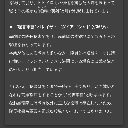
を続けており、ヒヒイロカネ強化を施した大剣を振るって
レッド・ヒーロー
戦うその姿から
"紅鋼の英雄"
と呼ばれ親しまれています。
"秘書軍曹" バレイザ・ゴダイア（
シャドウ
/36/男）
黒龍隊の隊長秘書であり、黒龍隊の本拠地にてもろもろの
管理を行なっています。
本業が他にある隊員も多いなか、隊員との連絡を一手に請
け負い、フランクがカミスワ港関にいる場合には武者隊と
のやりとりも担当しています。
とはいえ、秘書はあくまで平時の仕事であり、いざ戦いと
なれば前線指揮をすることから"秘書軍曹"と呼ばれます。
なお黒龍隊には隊長以外に正式な役職は存在しないため、
隊長秘書も軍曹も正式な役職というわけではありません。