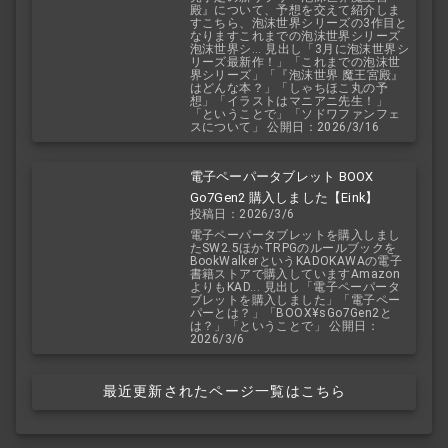
殿』について、予想を交えて紹介しま
すこちら、泡沫世界シリーズの3作目と
なりますこれまでの泡沫世界シリーズ
泡沫世界シ... 見出し「3月に泡沫世界シ
リーズ最新作！」「これまでの泡沫世
界シリーズ」「『泡沫世界 魔王宮殿』
はどんな本？」「しゃちほこ丸の予
想」「イラストはマニアニ先生！」
「ということで」「ソドワファンフェ
スについて」 公開日：2026/3/16
電子ペーパータブレット BOOX
Go7Gen2 購入しました【Eink】
投稿日：2026/3/6
電子ペーパータブレットを購入しまし
たSW2.5ほかTRPGのルールブックを
BookWalkerというKADOKAWAの電子
書籍ストアで購入していますAmazon
よりもKAD... 見出し「電子ペーパータ
ブレットを購入しました」「電子ペー
パーとは？」「BOOX¥sGo7Gen2と
は？」「ということで」 公開日：
2026/3/6
最近更新されたページ一覧はこちら