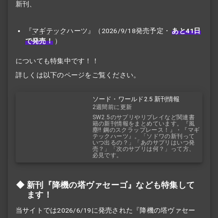
新刊、
『
マギテック
ハーツ』（2026/9/18発売予定・
あと41日
で発売！
）
についても特集中です！！
詳しくは以下のページをご覧ください。
ソード・ワールド2.5 新刊情報
2週間前に更新
SW2.5のサプリやリプレイなど関連書
籍の新刊情報をまとめています。『風
塵!! 鋼のスクラップレース！』・『マギ
テックハーツ』。「ソドワの新刊って
いつ出るの？」「あのサプリはいつ発
売？」「次のサプリは何？」って方、
必見です。
新刊『降機の塔ヴァセーゴ』なども特集して
ます！
当サイトでは2026/6/19に発売された『降機の塔ヴァセー