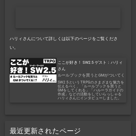
ハリィさんについて詳しくは以下のページをご覧くださ
い。
ここが好き！ SW2.5 ゲスト：ハリィ
さん
ルールブックを買うとGMがついてく
る！？
SW2.5というTRPGのさまざまな魅力を
伝えるべく、「ルールブックを買うと
GMをしてくれる」「ハルーラガイドの
作成」などの活動をしていらっしゃる
ハリィさんにインタビューしました。
最近更新されたページ