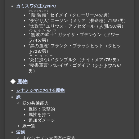
カミスワの主なNPC
オンミョウノカミ
"陰陽頭"
セイメイ（クローリー/45/男）
"夜守り人" コーソン（
メリア
（長命種）/155/男）
"太政官" ユリウス・アプセダール（
人間
/50/男）
インビンシブルモノノフ
"無敗の武士"
ガライザ・ブデンゲン（
ドワー
フ
/45/男）
"黒の血統" フランク・ブラックビット（
タビッ
ト
/28/男）
サバイバー
"死に損ない"
ダンブルク（
ナイトメア
/75/男）
"秘書軍曹" バレイザ・ゴダイア（
シャドウ
/36/
男）
魔物
シナノシマにおける魔物
妖
妖の共通能力
反応：攻撃的
属性を持つ
追加ダメージ
妖一覧
蛮族
主なシナノシマ固有の蛮族