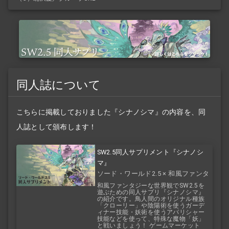
同人誌について
こちらに掲載しておりました『シナノシマ』の内容を、同
人誌として頒布します！
SW2.5同人サプリメント『シナノシ
マ』
ソード・ワールド2.5 × 和風ファンタ
ジー
和風ファンタジーな世界観でSW2.5を
遊ぶための同人サプリ『シナノシマ』
の紹介です。鳥人間のオリジナル種族
「クローリー」や陰陽術を使うガーデ
ィナー技能・妖術を使うアパリシャー
技能などを使って、特殊な魔物「妖」
と戦いましょう！ ゲームマーケット