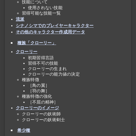
技能について
使用されない技能
習得可能な技能一覧
流派
シナノシマでのプレイヤーキャラクター
その他のキャラクター作成用データ
種族「クローリー」
クローリー
初期習得言語
習得不可の技能
クローリーの生まれ
クローリーの能力値の決定
種族特徴
［鳥の翼］
［羽の舞］
種族特徴の強化
［不屈の精神］
クローリーのイメージ
クローリーの妖術師
クローリーの妖術剣士
希少種