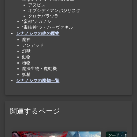
アヌビス
オブシディアン
バジリスク
クロケパラウラ
"蛮都"ナガノシ
"毒鉄神"ラ・ハーヴァキル
シナノシマの他の魔物
魔神
アンデッド
幻獣
動物
植物
魔法生物・魔動機
妖精
シナノシマの魔物一覧
関連するページ