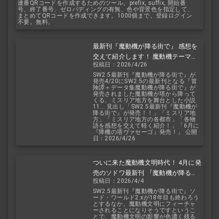
連番QRコードを作成するためのツール。prefix, suffix, 開始番
号、終了番号、ゼロパディングの有無、色や背景色を指定して、
まとめてQRコードを作成できます。1000個まで。登録ログイン
不要。無料。
最新刊『魔動機が降る街で』 感想を
交えて紹介します！ 魔動機テーマの
投稿日：2026/4/26
小説！ おもしろいデータも多数！
SW2.5最新刊『魔動機が降る街で』が
発売4/20にSW2.5の最新刊となる『冒
険譚＋データ集魔動機が降る街で』が
発売されました魔動機が塔から降って
くる、ミスリア地方を舞台とした小説
11... 見出し「SW2.5最新刊『魔動機が
降る街で』が発売！！」「ミスリア地
方」「ミスリア地方の各都市」「各物
語を感想を交えて軽く紹介！」「6月に
『降機の塔ヴァセーゴ』発売！」 公開
日：2026/4/26
ついに来た魔動機文明時代！ 4月に発
売のソドワ最新刊 『魔動機が降る街
投稿日：2026/4/4
で』 紹介・予想・考察！
SW2.5最新刊『魔動機が降る街で』ソ
ード・ワールド2.xが18年目も終わろう
とするなか、魔動機文明にフィーチャ
ーされることになりそうですというこ
とで、魔動機文明の影響が色濃く残る