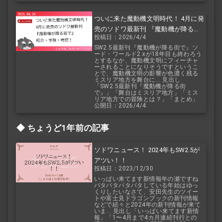
ついに来た魔動機文明時代！ 4月に発
売のソドワ最新刊 『魔動機が降る街
投稿日：2026/4/4
で』 紹介・予想・考察！
SW2.5最新刊『魔動機が降る街で』ソ
ード・ワールド2.xが18年目も終わろう
とするなか、魔動機文明にフィーチャ
ーされることになりそうですというこ
とで、魔動機文明の影響が色濃く残る
ミスリア地方を舞台に... 見出し
「SW2.5最新刊『魔動機が降る街
で』」「舞台はミスリア地方」「ミス
リア地方での冒険とは？」「まとめ」
公開日：2026/4/4
ちょうど1年前の記事
ソドワニュース！ 2024年もSW2.5が
アツい！！
投稿日：2023/12/30
いっぱい来てます新情報年の瀬ですね
バタバタバタバタしている年始はゆっ
くりしたいなさて、安田先生のツイー
トや富士見ドラゴンブックの新刊情報
などで続々と2024年の新刊情報が来て
いま... 見出し「いっぱい来てます新情
報」「1〜4月まで4カ月連続刊行との