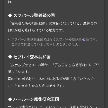
ね。
スフバール聖鉄鎖公国
『
冒険者たちの幻獣戦線
』の舞台になっている、魔神との
戦いが繰り広げられている地方です。
※
スフバール聖鉄鎖王国ではなくスフバール聖鉄鎖
公
国です。
これまで間違えていまして申し訳ございません。
セブレイ森林共和国
『
ルールブック
III』のほか、『
アルフレイム見聞録
』にて登
場しています。
森の中の国であり、木の上にある街が出てきていたので、
こちらの文化もかなり面白そうです。
ハールーン魔術研究王国
ウルシラ地方といえば、というくらい、何回も登場してい