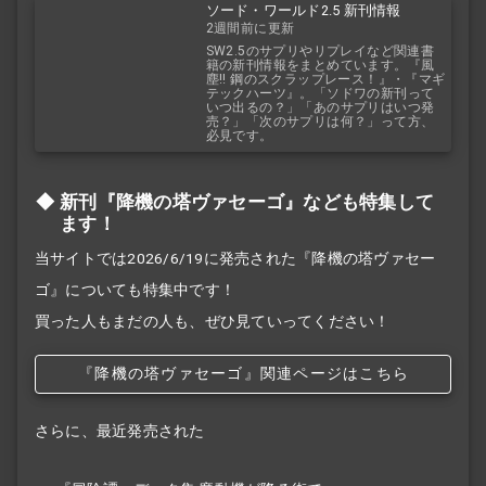
ソード・ワールド2.5 新刊情報
2週間前に更新
SW2.5のサプリやリプレイなど関連書
籍の新刊情報をまとめています。『風
塵!! 鋼のスクラップレース！』・『マギ
テックハーツ』。「ソドワの新刊って
いつ出るの？」「あのサプリはいつ発
売？」「次のサプリは何？」って方、
必見です。
新刊『降機の塔ヴァセーゴ』なども特集して
ます！
当サイトでは2026/6/19に発売された『降機の塔ヴァセー
ゴ』についても特集中です！
買った人もまだの人も、ぜひ見ていってください！
『降機の塔ヴァセーゴ』関連ページはこちら
さらに、最近発売された