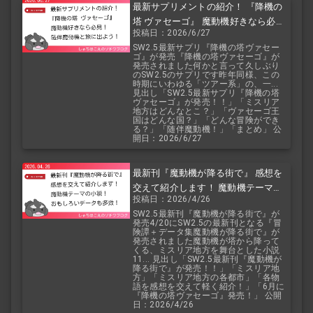
最新サプリメントの紹介！ 『降機の
塔 ヴァセーゴ』 魔動機好きなら必
投稿日：2026/6/27
見！ 随伴魔動機と旅に出よう！
SW2.5最新サプリ『降機の塔ヴァセー
ゴ』が発売『降機の塔ヴァセーゴ』が
発売されました何かと言って久しぶり
のSW2.5のサプリです昨年同様、この
時期にいわゆる「ツアー系」の、一...
見出し「SW2.5最新サプリ『降機の塔
ヴァセーゴ』が発売！！」「ミスリア
地方はどんなとこ？」「ヴァセーゴ王
国はどんな国？」「どんな冒険ができ
る？」「随伴魔動機！」「まとめ」 公
開日：2026/6/27
最新刊『魔動機が降る街で』 感想を
交えて紹介します！ 魔動機テーマの
投稿日：2026/4/26
小説！ おもしろいデータも多数！
SW2.5最新刊『魔動機が降る街で』が
発売4/20にSW2.5の最新刊となる『冒
険譚＋データ集魔動機が降る街で』が
発売されました魔動機が塔から降って
くる、ミスリア地方を舞台とした小説
11... 見出し「SW2.5最新刊『魔動機が
降る街で』が発売！！」「ミスリア地
方」「ミスリア地方の各都市」「各物
語を感想を交えて軽く紹介！」「6月に
『降機の塔ヴァセーゴ』発売！」 公開
日：2026/4/26