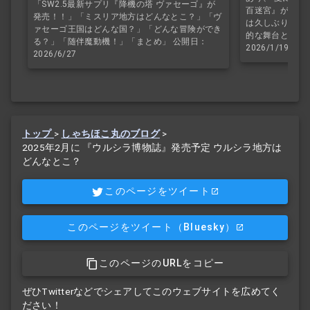
「SW2.5最新サプリ『降機の塔 ヴァセーゴ』が
百迷宮』が発売
発売！！」「ミスリア地方はどんなとこ？」「ヴ
は久しぶりのバ
ァセーゴ王国はどんな国？」「どんな冒険ができ
的な舞台と設定
る？」「随伴魔動機！」「まとめ」 公開日：
2026/1/19
2026/6/27
トップ
>
しゃちほこ丸のブログ
>
2025年2月に 『ウルシラ博物誌』発売予定 ウルシラ地方は
どんなとこ？
このページをツイート
このページをツイート
（Bluesky）
このページのURLをコピー
ぜひTwitterなどでシェアしてこのウェブサイトを広めてく
ださい！