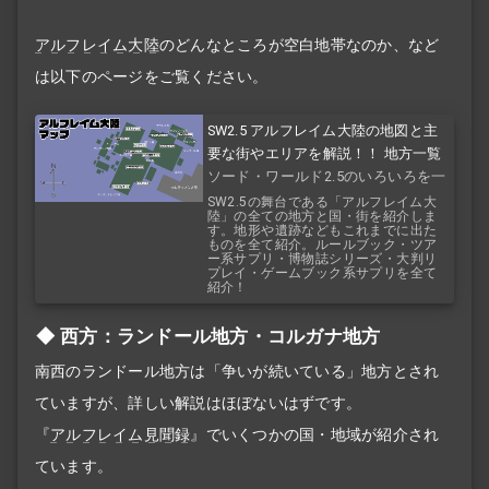
アルフレイム大陸
のどんなところが空白地帯なのか、など
は以下のページをご覧ください。
SW2.5 アルフレイム大陸の地図と主
要な街やエリアを解説！！ 地方一覧
ソード・ワールド2.5のいろいろを一
覧で！
SW2.5の舞台である「アルフレイム大
陸」の全ての地方と国・街を紹介しま
す。地形や遺跡などもこれまでに出た
ものを全て紹介。ルールブック・ツア
ー系サプリ・博物誌シリーズ・大判リ
プレイ・ゲームブック系サプリを全て
紹介！
西方：ランドール地方・コルガナ地方
南西のランドール地方は「争いが続いている」地方とされ
ていますが、詳しい解説はほぼないはずです。
『
アルフレイム見聞録
』でいくつかの国・地域が紹介され
ています。