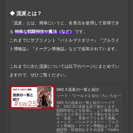
流派
とは？
「
流派
」とは、簡単にいうと、名誉点を使用して習得でき
る
特殊な戦闘特技や魔法（など）
です。
これまでに
サプリメント
『
バトルマスタリー
』『
ブルライ
ト博物誌
』『
ドーデン博物誌
』などで追加されています。
これまでに出た
流派
については以下のページにまとめてい
ますので、ぜひご覧ください。
SW2.5 流派の一覧と紹介
ソード・ワールド2.5のいろいろを一
覧で！
SW2.5の流派の一覧と紹介ページで
す。SW2.5の流派を全て紹介します。
戦闘特技などを拡張し、より複雑な戦
闘スタイル等をデータで表わせるルー
ル「流派」。登場サプリも全て掲載。
ユーシズ・バトルマスタリー・ブルラ
イト博物誌・ドーデン博物誌より。詳
細説明・技能別おすすめ流派・YesNo