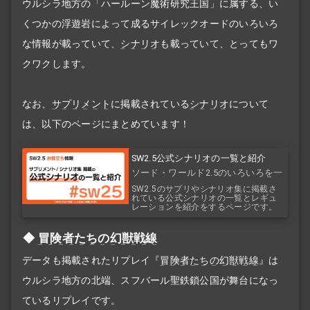
ウルシラ地方の「ハールーン魔術研究王国」に属する、い
くつかの浮遊岩によって成るサイレックオードのいろいろ
な情報が載っていて、
シナリオ
も載っていて、とってもワ
クワクします。
なお、
サプリメント
に掲載されている
シナリオ
について
は、以下のページにまとめています！
SW2.5公式シナリオの一覧と紹介
ソード・ワールド2.5のいろいろを一
覧で！
SW2.5のサプリやシナリオ集に掲載さ
れている公式シナリオの一覧とレギュ
レーションを紹介をするページです。
冒険者たちの幻獣戦線
データも掲載されたリプレイ『
冒険者たちの幻獣戦線
』は
ウルシラ地方の北端、スフバール聖鉄鎖公国が舞台になっ
ているリプレイです。