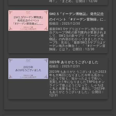
噂！」「まとめ」 公開日：12/30
SW2.5『ドーデン博物誌』 発売記念
のイベント 「#ドーデン冒険録」に
投稿日：2023/12/30
ついて
最新SW2.5サプリはドーデン地方が舞
台グループSNEの新刊案内が更新されま
して、SW2.5の新サプリ『ドーデン博
物誌』の内容がわかってきましたグル
ープS... 見出し「最新SW2.5サプリはド
ーデン地方が舞台！」「「#ドーデン冒
険録」とは？」 公開日：12/30
2023年 ありがとうございました
投稿日：2023/12/31
2023年もありがとうございました2023
年も大晦日になりました今年も長かっ
たようで短く、短かったようで長い、
充実した1年になりましたTRPGをオン
ラインで遊ぶようになって、しゃちほ
こ丸と名乗るように... 見出し「2023年
もありがとうございました」 公開日：
12/31