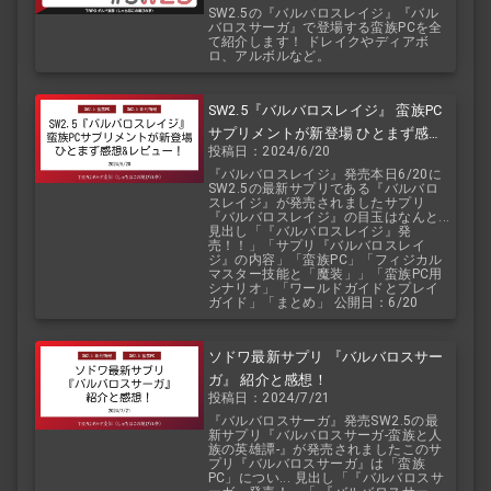
覧で！
SW2.5の『バルバロスレイジ』『バル
バロスサーガ』で登場する蛮族PCを全
て紹介します！ ドレイクやディアボ
ロ、アルボルなど。
SW2.5『バルバロスレイジ』 蛮族PC
サプリメントが新登場 ひとまず感想
投稿日：2024/6/20
&レビュー！
『バルバロスレイジ』発売本日6/20に
SW2.5の最新サプリである『バルバロ
スレイジ』が発売されましたサプリ
『バルバロスレイジ』の目玉はなんと...
見出し「『バルバロスレイジ』発
売！！」「サプリ『バルバロスレイ
ジ』の内容」「蛮族PC」「フィジカル
マスター技能と「魔装」」「蛮族PC用
シナリオ」「ワールドガイドとプレイ
ガイド」「まとめ」 公開日：6/20
ソドワ最新サプリ 『バルバロスサー
ガ』 紹介と感想！
投稿日：2024/7/21
『バルバロスサーガ』発売SW2.5の最
新サプリ『バルバロスサーガ-蛮族と人
族の英雄譚-』が発売されましたこのサ
プリ『バルバロスサーガ』は「蛮族
PC」につい... 見出し「『バルバロスサ