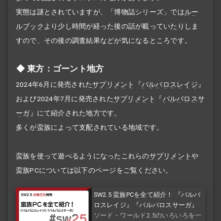
実態は謎とされていますが、「博物誌シリーズ」では
ルー
ルブック
より少し時間が経った後の話が載っていたりしま
すので、その後の調査結果などが気になるところです。
東方：ゴーント地方
2024年6月に発売された
サプリメント
『
バルバロスレイジ
』
および2024年7月に発売された
サプリメント
『
バルバロスサ
ーガ
』にて紹介された地方です。
多くが蛮族によって支配されている地域です。
蛮族を使って遊べるようになったこれらの
サプリメント
や
蛮族PCについては以下のページをご覧ください。
SW2.5 蛮族PCを全て紹介！ 『バルバ
ロスレイジ』『バルバロスサーガ』
ソード・ワールド2.5のいろいろを一