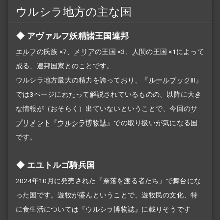
ウルシラ地方の主な国
アヴァルフ妖精諸王国連邦
エルフ
の氏族 ×7、
メリア
の王国 ×3、
人間
の王国 ×1によって
成る、連邦国家とのことです。
ウルシラ地方最大の精力を誇っており、『
ルールブック
III』
では3ページにわたって解説されているものの、以降に大き
な情報が（おそらく）出ていないということで、今回の
サ
プリメント
『
ウルシラ博物誌
』での取り扱いが気になる国
です。
エユトルゴ騎兵国
2024年10月に発売された『奈落を渡る者たち』で舞台にな
った国です。遊牧が盛んということで、遊牧民の文化、特
に食生活については『
ウルシラ博物誌
』に載りそうです