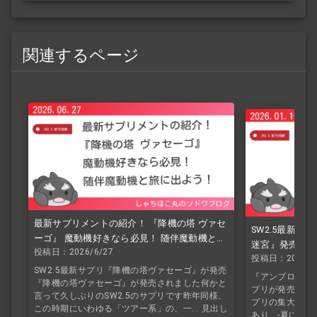
関連するページ
最新サプリメントの紹介！ 『降機の塔 ヴァセ
SW2.5最新サ
ーゴ』 魔動機好きなら必見！ 随伴魔動機と旅
迷宮』発売 サ
投稿日：2026/6/27
に出よう！
投稿日：2026/1
します！
SW2.5最新サプリ『降機の塔ヴァセーゴ』が発売
『アンブロシオの
『降機の塔ヴァセーゴ』が発売されました何かと
プリが発売され
言って久しぶりのSW2.5のサプリです昨年同様、
プリの集大成と
この時期にいわゆる「ツアー系」の、一... 見出し
あり、-夏に発売