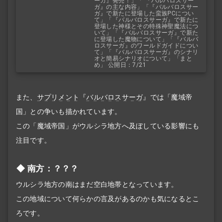
ーガ』発売！」「 『バルバロスサー
ガ』の主な内容」「『バルバロスサー
ガ』で新たに登場した蛮族PCについ
て」「『バルバロスサーガ』で新たに
登場した神様とその特殊神聖魔法につ
いて」「『バルバロスサーガ』で新た
に登場した魔物について」「『バルバ
ロスサーガ』のワールドガイドについ
て」「『バルバロスサーガ』のシナリ
オと簡易シナリオについて」「まと
め」 公開日：7/21
また、
サプリメント
『
バルバロスサーガ
』では「魔域帝
国」との争いも描かれています。
この「魔域帝国」がウルシラ地方へ及ぼしている影響にも
注目です。
南方：？？？
ウルシラ地方の南はまだ空白地帯となっています。
この地域について何らかの言及があるのかも気になるとこ
ろです。