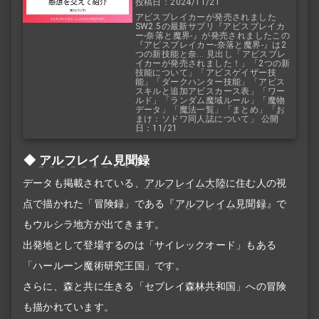
投稿日：2024/11/21
アビスブレイカーが発売されました
SW2.5の最新サプリ『アビスブレイカ
ー‐奈落と魔界‐』が発売されましたこの
『アビスブレイカー‐奈落と魔界‐』は2
つの新技能と奈... 見出し「アビスブレ
イカーが発売されました！」「2つの新
技能について」「アビスゲイザー技
能」「ダークハンター技能」「アビス
スキルと追加アビスカース表」「ワー
ルド」「ランダム魔域ルール」「魔物
データ」「魔法一覧」「まとめ」「お
まけ：ソドワ同人誌について」 公開
日：11/21
アルフレイム見聞録
データも掲載されている、
アルフレイム大陸
に住む人の視
点で描かれた「冒険録」である『
アルフレイム見聞録
』で
もウルシラ地方が出てきます。
出発地として登場するのは「サイレックオード」もある
「ハールーン魔術研究王国」です。
さらに、森と共に生きる「セブレイ森林共和国」への冒険
も描かれています。