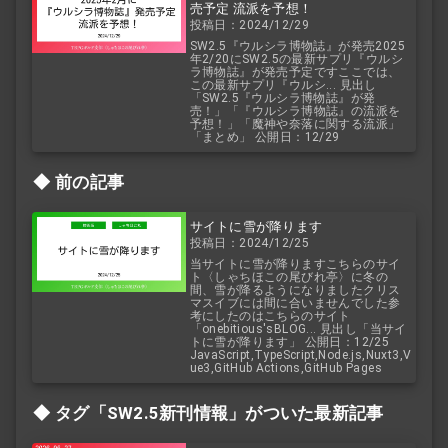
売予定 流派を予想！
投稿日：2024/12/29
SW2.5『ウルシラ博物誌』が発売2025
年2/20にSW2.5の最新サプリ『ウルシ
ラ博物誌』が発売予定ですここでは、
この最新サプリ『ウルシ... 見出し
「SW2.5『ウルシラ博物誌』が発
売！」「『ウルシラ博物誌』の流派を
予想！」「魔神や奈落に関する流派」
「まとめ」 公開日：12/29
前の記事
サイトに雪が降ります
投稿日：2024/12/25
当サイトに雪が降りますこちらのサイ
ト〈しゃちほこの尾びれ亭〉に冬の
間、雪が降るようになりましたクリス
マスイブには間に合いませんでした参
考にしたのはこちらのサイト
「onebitious'sBLOG... 見出し「当サイ
トに雪が降ります」 公開日：12/25
JavaScript,TypeScript,Node.js,Nuxt3,V
ue3,GitHub Actions,GitHub Pages
タグ「SW2.5
新刊情報」がついた最新記事