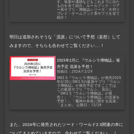
す。地形や遺跡などもこれまでに出た
ものを全て紹介。ルールブック・ツア
ー系サプリ・博物誌シリーズ・大判リ
プレイ・ゲームブック系サプリを全て
紹介！
明日は追加されそうな「
流派
」について予想（妄想）して
みますので、そちらも合わせてご覧ください……！
2025年2月に 『ウルシラ博物誌』発
売予定 流派を予想！
投稿日：2024/12/29
SW2.5『ウルシラ博物誌』が発売2025
年2/20にSW2.5の最新サプリ『ウルシ
ラ博物誌』が発売予定ですここでは、
この最新サプリ『ウルシ... 見出し
「SW2.5『ウルシラ博物誌』が発
売！」「『ウルシラ博物誌』の流派を
予想！」「魔神や奈落に関する流派」
「まとめ」 公開日：12/29
また、2024年に発売されたソード・ワールド2.5関連の本に
ついてまとめていますので、合わせてご覧ください……！