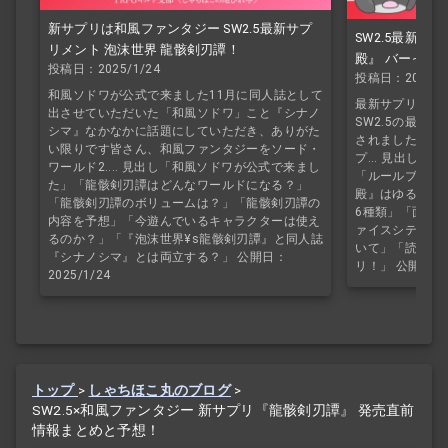
新サプリは和風ファンタジー SW2.5最新サプ
SW2.5最新サ
リメント 泡沫世界 龍骸剣刃譚！
殿』 バーっと
投稿日：2025/1/24
投稿日：2026/3
す！！
和風ソドワが公式で来ました11月に同人誌として
最新サプリ『魔王
出させていただいた「和風ソドワ」こと『シナノ
SW2.5の最新
シマ』なかなかに話題にしていただき、ありがた
されましたという
い限りです皆さん、和風ファンタジーをソード・
プ... 見出し
ワールド2.... 見出し「和風ソドワが公式で来まし
「ルールブック
た」「龍骸剣刃譚はどんなワールドになる？」
殿』はゆるっと
「龍骸剣刃譚のボリュームは？」「龍骸剣刃譚の
6種類」「面白
内容を予想」「今遊んでいるキャラクターは使え
ァイスシティ』
るのか？」「『泡沫世界¥s龍骸剣刃譚』と同人誌
いて」「読みや
『シナノシマ』とは両立する？」 公開日：
リ！」 公開日：20
2025/1/24
トップ
>
しゃちほこ丸のブログ
>
SW2.5×和風ファンタジー 新サプリ『龍骸剣刃譚』 発売直前
情報まとめと予想！