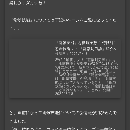
楽しみすぎますね！
「龍骸技能」については下記のページをご覧になってくだ
さい。
「龍骸技能」を徹底予想！ 侍技能に
忍者技能？？ 『龍骸剣刃譚』紹介&
投稿日：2025/2/18
予想！ 呪術師技能や巫覡技能ってど
SW2.5最新サプリ『龍骸剣刃譚』には
うなるの？？
「龍骸技能」が登場SW2.5では2月から
3月にかけて、新サプリが立て続けに登
場しますまずは明後日2月20... 見出し
「SW2.5最新サプリ『龍骸剣刃譚』に
は「龍骸技能」が登場！？」「龍骸技
能についてわかっていること」「龍骸
技能について考える」「龍骸技能はも
っと複雑かも？」「まとめ」 公開日：
2025/2/18
と、直前になって龍骸技能についての新情報が飛び込んで
きました！
「侍」技能の場合、
ファイター
技能・
グラップラー
技能・