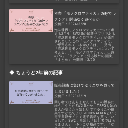
考察 「モノクロマティカ」Onlyで ラ
クシアと関係なく遊べるか
投稿日：2024/3/20
泡沫世界モノクロマティカについて考
える3/19、SW2.5の最新サプリである
『泡沫世界モノクロマティカ』が発売
されましたこの『モノクロマティカ』
で想定されている遊び方は、... 見出し
「泡沫世界モノクロマティカについて
考える」「「モノクロマティカ」出身
のPC」「ラクシアに帰る以外の冒険」
「まとめ」 公開日：3/20
ちょうど2年前の記事
販売戦略に負けてゆうこやを買って
しまいました！
投稿日：2023/3/19
回し者ではありませんでもこの機会に
ゆうこやとかSW2.5とか、TRPGを始め
る人が増えたら嬉しいですゆうこや最
高ですかねてよりBOOKWALKERという
電子書籍サイトで電子書籍を買ってい
まして、SW2... 見出し「回し者ではあ
りません」「ゆうこや最高です」「ゆ