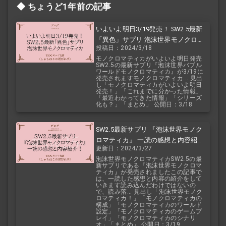
ちょうど1年前の記事
いよいよ明日3/19発売！ SW2.5最新
「異色」サプリ 泡沫世界モノクロマ
投稿日：2024/3/18
ティカ
モノクロマティカがいよいよ明日発売
SW2.5の最新サプリ『泡沫世界バブル
ワールドモノクロマティカ』が3/19に
発売されますモノクロマティカ... 見出
し「モノクロマティカがいよいよ明日
発売！」「これまでに分かった情報」
「最近わかってきた情報」「シリーズ
化も？」「まとめ」 公開日：3/18
SW2.5最新サプリ 『泡沫世界モノク
ロマティカ』 一読の感想と内容紹
更新日：2024/3/27
介！
泡沫世界モノクロマティカSW2.5の最
新サプリである『泡沫世界モノクロマ
ティカ』が発売されましたこの記事で
は、一読した感想と内容の紹介をして
いきます読み込んだわけではないの
で、読み落... 見出し「泡沫世界モノク
ロマティカ！」「モノクロマティカの
構成」「モノクロマティカのワールド
設定」「モノクロマティカのゲームプ
レイ」「モノクロマティカのシナリ
オ」「まとめ」 公開日：3/19