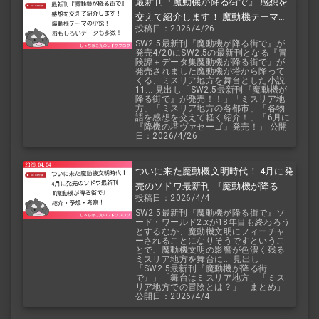
最新刊『魔動機が降る街で』 感想を
交えて紹介します！ 魔動機テーマの
投稿日：2026/4/26
小説！ おもしろいデータも多数！
SW2.5最新刊『魔動機が降る街で』が
発売4/20にSW2.5の最新刊となる『冒
険譚＋データ集魔動機が降る街で』が
発売されました魔動機が塔から降って
くる、ミスリア地方を舞台とした小説
11... 見出し「SW2.5最新刊『魔動機が
降る街で』が発売！！」「ミスリア地
方」「ミスリア地方の各都市」「各物
語を感想を交えて軽く紹介！」「6月に
『降機の塔ヴァセーゴ』発売！」 公開
日：2026/4/26
ついに来た魔動機文明時代！ 4月に発
売のソドワ最新刊 『魔動機が降る街
投稿日：2026/4/4
で』 紹介・予想・考察！
SW2.5最新刊『魔動機が降る街で』ソ
ード・ワールド2.xが18年目も終わろう
とするなか、魔動機文明にフィーチャ
ーされることになりそうですというこ
とで、魔動機文明の影響が色濃く残る
ミスリア地方を舞台に... 見出し
「SW2.5最新刊『魔動機が降る街
で』」「舞台はミスリア地方」「ミス
リア地方での冒険とは？」「まとめ」
公開日：2026/4/4