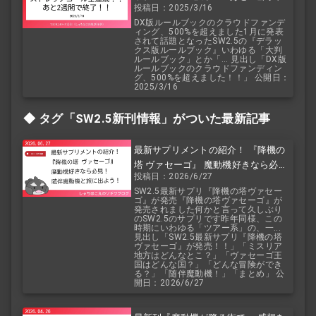
投稿日：2025/3/16
了！！
DX版ルールブックのクラウドファンデ
ィング、500%を超えました1月に発表
されて話題となったSW2.5の『デラッ
クス版ルールブック』いわゆる「大判
ルールブック」とか「... 見出し「DX版
ルールブックのクラウドファンディン
グ、500%を超えました！！」 公開日：
2025/3/16
タグ「SW2.5
新刊情報」がついた最新記事
最新サプリメントの紹介！ 『降機の
塔 ヴァセーゴ』 魔動機好きなら必
投稿日：2026/6/27
見！ 随伴魔動機と旅に出よう！
SW2.5最新サプリ『降機の塔ヴァセー
ゴ』が発売『降機の塔ヴァセーゴ』が
発売されました何かと言って久しぶり
のSW2.5のサプリです昨年同様、この
時期にいわゆる「ツアー系」の、一...
見出し「SW2.5最新サプリ『降機の塔
ヴァセーゴ』が発売！！」「ミスリア
地方はどんなとこ？」「ヴァセーゴ王
国はどんな国？」「どんな冒険ができ
る？」「随伴魔動機！」「まとめ」 公
開日：2026/6/27