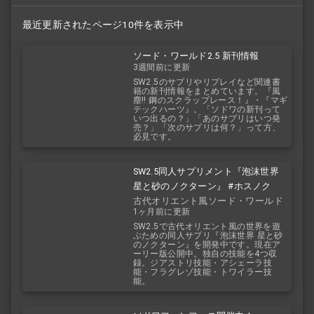
最近更新されたページ10件を表示中
ソード・ワールド2.5 新刊情報
3週間前に更新
SW2.5のサプリやリプレイなど関連書
籍の新刊情報をまとめています。『風
塵!! 鋼のスクラップレース！』・『マギ
テックハーツ』。「ソドワの新刊って
いつ出るの？」「あのサプリはいつ発
売？」「次のサプリは何？」って方、
必見です。
SW2.5同人サプリメント『泡沫世界
星と砂のノクターン』 #ホスノク
古代オリエント風ソード・ワールド
1ヶ月前に更新
2.5
SW2.5で古代オリエント風の世界を遊
ぶための同人サプリ『泡沫世界 星と砂
のノクターン』を開発中です。現在ア
ーリー版公開中。独自の技能を4つ収
録。ジアストリ技能・アシェーラ技
能・フラグレゾ技能・トワイラー技
能。