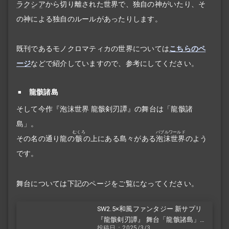
ラクシア
から切り離された世界で、独自の神がいたり、そ
の神による独自のルールがあったりします。
既刊であるモノクロマティカの世界については
こちらのペ
ージ
などで紹介していますので、参考にしてください。
龍骸諸島
そして今作『泡沫世界 龍骸剣刃譚』の舞台は「龍骸諸
島」。
むくろ
バブルワールド
その名の通り龍の
骸
の上にある島々がある
泡沫世界
のよう
です。
舞台については下記のページをご覧になってください。
SW2.5×和風ファンタジー 新サプリ
『龍骸剣刃譚』 舞台「龍骸諸島」を
投稿日：2025/3/3