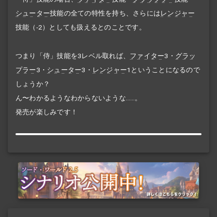
シューター
技能の全ての特性を持ち、さらには
レンジャー
技能（-2）としても扱えるとのことです。
つまり「侍」技能を3レベル取れば、
ファイター
3・
グラッ
プラー
3・
シューター
3・
レンジャー
1ということになるので
しょうか？
ん〜わかるようなわからないような……。
発売が楽しみです！