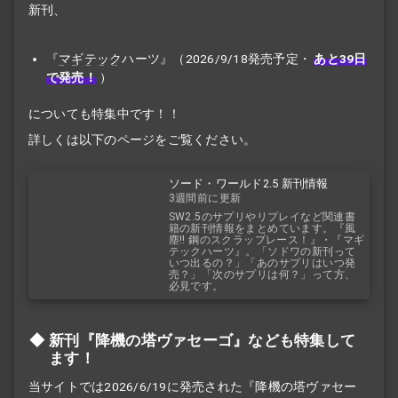
新刊、
『
マギテック
ハーツ』（2026/9/18発売予定・
あと39日
で発売！
）
についても特集中です！！
詳しくは以下のページをご覧ください。
ソード・ワールド2.5 新刊情報
3週間前に更新
SW2.5のサプリやリプレイなど関連書
籍の新刊情報をまとめています。『風
塵!! 鋼のスクラップレース！』・『マギ
テックハーツ』。「ソドワの新刊って
いつ出るの？」「あのサプリはいつ発
売？」「次のサプリは何？」って方、
必見です。
新刊『降機の塔ヴァセーゴ』なども特集して
ます！
当サイトでは2026/6/19に発売された『降機の塔ヴァセー