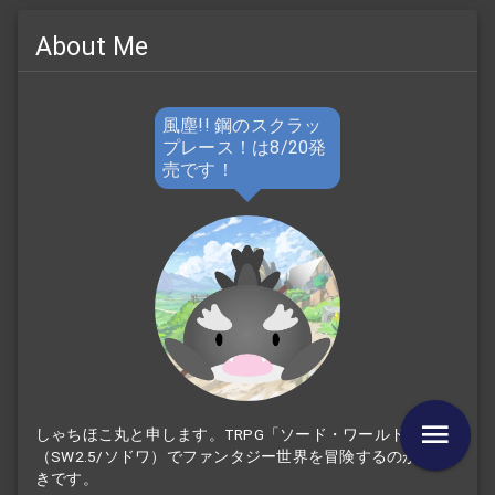
About Me
風塵!! 鋼のスクラッ
プレース！は8/20発
売です！
しゃちほこ丸と申します。TRPG「ソード・ワールド2.5」
（SW2.5/ソドワ）でファンタジー世界を冒険するのが大好
きです。