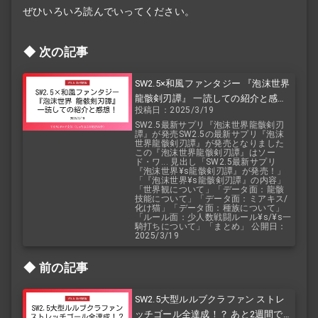
ぜひいろいろ読んでいってください。
次の記事
SW2.5×和風ファンタジー 『泡沫世界
龍骸剣刃譚』 一読しての紹介と感
投稿日：2025/3/19
想！
SW2.5最新サプリ『泡沫世界龍骸剣刃
譚』が発売SW2.5の最新サプリ『泡沫
世界龍骸剣刃譚』が発売となりました
この『泡沫世界龍骸剣刃譚』はソー
ド・ワ... 見出し「SW2.5最新サプリ
『泡沫世界¥s龍骸剣刃譚』が発売！」
「『泡沫世界¥s龍骸剣刃譚』の内容」
「世界観について」「データ面：龍骸
技能について」「データ面：ミアキス/
化け猫」「データ面：種族について」
「ルール面：少人数戦闘ルール¥s/¥s一
騎打ちについて」「まとめ」 公開日：
2025/3/19
前の記事
SW2.5大型ルルブクラファン ストレ
ッチゴール全達成！？ あと2週間で終