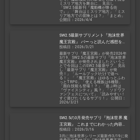
ミスリア地方を舞台に... 見出し
「SW2.5最新刊『魔動機が降る街
で』」「舞台はミスリア地方」「ミス
リア地方での冒険とは？」「まとめ」
公開日：2026/4/4
SW2.5最新サプリメント『泡沫世界
魔王宮殿』 バーっと読んだ感想を交
投稿日：2026/3/21
えて紹介します！！
最新サプリ『魔王宮殿』が発売2026年
3/19、SW2.5の最新サプリ『泡沫世界
魔王宮殿』が発売されましたというこ
とで今回はこのSW2.5最新サプ... 見出
し「最新サプリ『魔王宮殿』が発
売！」「ルールブックIだけで遊べ
る！」「『魔王宮殿』はゆるっとふわ
っとTRPG」「使える種族は6種類」
「面白技能も登場！？」「遊ぶ時は
『ヴァイスシティ』風？」「ソドワフ
ァンフェスについて」「読みやすい！
すぐ遊びたくなるサプリ！」 公開日：
2026/3/21
SW2.5の3月発売サプリ『泡沫世界 魔
王宮殿』 これまでにわかった内容を
投稿日：2026/3/16
予想を交えて紹介
3月に泡沫世界シリーズ最新作3/19に発
売予定の新サプリ『泡沫世界魔王宮