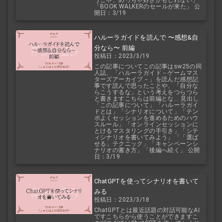
うこや、めっちゃ好きかもしれない」
「BOOK WALKERのセールが来た」 公
開日：3/19
ハルーラガイドを読んで 〜感想&自
分なら〜 前編
投稿日：2023/3/19
この記事についてこの記事はsw25の同
人誌、「ハルーラガイド－ゲームマス
ターズアーカイブ－」を読んだ感想記
事です読んで思ったことや、「自分な
らこうするな」という考えをつらつら
と書きますこちらは前編とな... 見出し
「この記事について」「ハルーラガイ
ドとは」「シナリオについて」「テン
ポよくセッションを進めるためのハウ
スルール」「オンラインセッションに
とけるマスタリングの手引き」「シテ
ィシナリオを書いてみよう」「「選ば
せる」テクニック」「キャンペーンシ
ナリオの書き方」「後編へ続く」 公開
日：3/19
ChatGPTを使ってシナリオを書いて
みる
投稿日：2023/3/18
ChatGPTとは最近話題の対話可能なAI
ですこちらから使うことができますこ