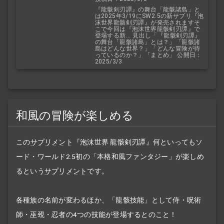
紹介&考察
『龍骸剣刃譚』の舞台「龍骸諸島」と
は2025年3/19にSW2.5の新サプリ『泡
沫世界龍骸剣刃譚』が発売されますそ
こで今回は『泡沫世界龍骸剣刃譚』で
登場する新... 見出し「『龍骸剣刃譚』
の舞台「龍骸諸島」とは？」「龍骸諸
島はどんな世界？」「どんな冒険が待
っているのか？」「まとめ」 公開日：
2025/3/3
和風の冒険が楽しめる
この
サプリメント
『泡沫世界 龍骸剣刃譚』何といってもソ
ード・ワールド2.5初の「本格和風ファンタジー」が楽しめ
るという
サプリメント
です。
各種族の名前が変わるほか、「龍骸技能」として侍・呪術
師・巫覡・忍者の4つの技能が登場するとのこと！