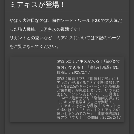
ミアキスが登場！
やはり大注目なのは、前作ソード・ワールド2.0で大人気だ
った猫人種族、
ミアキス
の復活です！
リカント
との違いなど、
ミアキス
については下記のページ
をご覧になってください。
SW2.5にミアキスが来る！ 猫の姿で
冒険ができる！ 『龍骸剣刃譚』紹介
投稿日：2025/2/17
&予想！ 同じ獣人種族リカントとの
SW2.5最新サプリ『龍骸剣刃譚』にミ
違いを徹底解説
アキスが登場することが判明参加して
いたSW2.5のキャンペーン『水晶樹海
と歯車棺』が完結しまして、いつもに
まして「ソドワ楽しい〜」っ... 見出し
「SW2.5最新サプリ『龍骸剣刃譚』に
ミアキスが登場することが判明！」
「ミアキスはどんな種族？ リカントと
の違いは？」「リカントとミアキスの
違いをまとめてみた」「龍骸剣刃譚は
激アツサプリ！」 公開日：2025/2/17