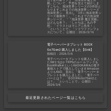
殿』について、予想を交えて紹介しま
すこちら、泡沫世界シリーズの3作目と
なりますこれまでの泡沫世界シリーズ
泡沫世界シ... 見出し「3月に泡沫世界シ
リーズ最新作！」「これまでの泡沫世
界シリーズ」「『泡沫世界 魔王宮殿』
はどんな本？」「しゃちほこ丸の予
想」「イラストはマニアニ先生！」
「ということで」「ソドワファンフェ
スについて」 公開日：2026/3/16
電子ペーパータブレット BOOX
Go7Gen2 購入しました【Eink】
投稿日：2026/3/6
電子ペーパータブレットを購入しまし
たSW2.5ほかTRPGのルールブックを
BookWalkerというKADOKAWAの電子
書籍ストアで購入していますAmazon
よりもKAD... 見出し「電子ペーパータ
ブレットを購入しました」「電子ペー
パーとは？」「BOOX¥sGo7Gen2と
は？」「ということで」 公開日：
2026/3/6
最近更新されたページ一覧はこちら