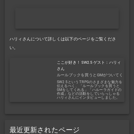
ハリィさんについて詳しくは以下のページをご覧くださ
い。
ここが好き！ SW2.5 ゲスト：ハリィ
さん
ルールブックを買うとGMがついてく
る！？
SW2.5というTRPGのさまざまな魅力を
伝えるべく、「ルールブックを買うと
GMをしてくれる」「ハルーラガイドの
作成」などの活動をしていらっしゃる
ハリィさんにインタビューしました。
最近更新されたページ