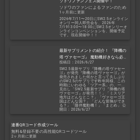
ソドワファンフェス開催中！
ソドワのファンによるファンのため
1ヶ月前に更新
のお祭り！
2026年7/11〜20日にSW2.5オンライン
オンリー同人即売会を、2026年
7/1913:00〜18:00にSW2.5オンリーオ
ンラインコンベンションを、開催予定
です。現在開催中！！
最新サプリメントの紹介！ 『降機の
塔 ヴァセーゴ』 魔動機好きなら必
投稿日：2026/6/27
見！ 随伴魔動機と旅に出よう！
SW2.5最新サプリ『降機の塔ヴァセー
ゴ』が発売『降機の塔ヴァセーゴ』が
発売されました何かと言って久しぶり
のSW2.5のサプリです昨年同様、この
時期にいわゆる「ツアー系」の、一...
見出し「SW2.5最新サプリ『降機の塔
ヴァセーゴ』が発売！！」「ミスリア
地方はどんなとこ？」「ヴァセーゴ王
国はどんな国？」「どんな冒険ができ
る？」「随伴魔動機！」「まとめ」 公
開日：2026/6/27
連番QRコード作成ツール
無料&登録不要の高性能QRコードツール
2ヶ月前に更新