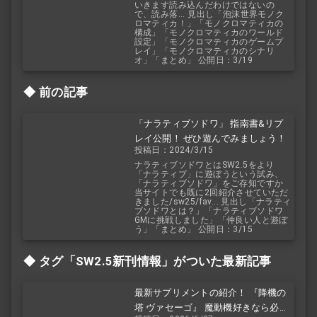
いきます読み込んだわけではないの
で、読み落... 見出し「泡沫世界モノク
ロマティカ！」「モノクロマティカの
構成」「モノクロマティカのワールド
設定」「モノクロマティカのゲームプ
レイ」「モノクロマティカのシナリ
オ」「まとめ」 公開日：3/19
前の記事
「ナラティブソドワ」 指南書&リプ
レイ公開！ ぜひ遊んでみましょう！
投稿日：2024/3/15
ナラティブソドワとはSW2.5をより
「ナラティブ」に遊ぼうという試み、
「ナラティブソドワ」をご存知ですか
当サイトでも既に2回紹介させていただ
きました/sw25/fav... 見出し「ナラティ
ブソドワとは？」「ナラティブソドワ
GMに挑戦しました」「仲良い人と遊ぼ
う」「まとめ」 公開日：3/15
タグ「SW2.5
新刊情報」がついた最新記事
最新サプリメントの紹介！ 『降機の
塔 ヴァセーゴ』 魔動機好きなら必