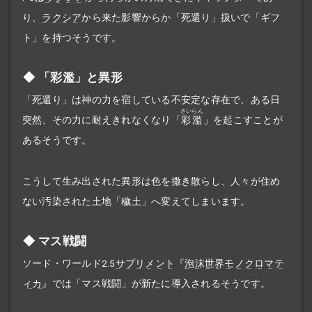
り、
ラクシア
から来た影響からか「死還り」扱いで「ギフ
ト」を持つそうです。
「彩濫」と異形
「死還り」は神の力を宿している不安定な存在で、ある日
さいらん
突然、その力に耐えきれなくなり「
彩濫
」を起こすことが
あるそうです。
こうして生み出された異形は色を撒き散らし、人々が住め
ない汚染された土地「穢土」へ変えてしまいます。
マス戦闘
ソード・ワールド2.5
サプリメント
『
泡沫世界モノクロマテ
ィカ
』では「マス戦闘」が新たに導入されるそうです。