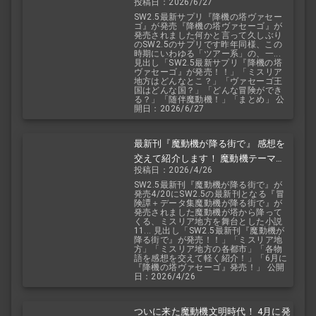
投稿日：2026/6/27
見！ 随伴魔動機と旅に出よう！
SW2.5最新サプリ『降機の塔ヴァセー
ゴ』が発売『降機の塔ヴァセーゴ』が
発売されました何かと言って久しぶり
のSW2.5のサプリです昨年同様、この
時期にいわゆる「ツアー系」の、一...
見出し「SW2.5最新サプリ『降機の塔
ヴァセーゴ』が発売！！」「ミスリア
地方はどんなとこ？」「ヴァセーゴ王
国はどんな国？」「どんな冒険ができ
る？」「随伴魔動機！」「まとめ」 公
開日：2026/6/27
最新刊『魔動機が降る街で』 感想を
交えて紹介します！ 魔動機テーマの
投稿日：2026/4/26
小説！ おもしろいデータも多数！
SW2.5最新刊『魔動機が降る街で』が
発売4/20にSW2.5の最新刊となる『冒
険譚＋データ集魔動機が降る街で』が
発売されました魔動機が塔から降って
くる、ミスリア地方を舞台とした小説
11... 見出し「SW2.5最新刊『魔動機が
降る街で』が発売！！」「ミスリア地
方」「ミスリア地方の各都市」「各物
語を感想を交えて軽く紹介！」「6月に
『降機の塔ヴァセーゴ』発売！」 公開
日：2026/4/26
ついに来た魔動機文明時代！ 4月に発