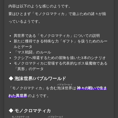
内容は以下のような感じのようです。
要はひとまず「モノクロマティカ」で遊ぶための諸々が揃
っているようです。
異世界である「モノクロマティカ」についての説明
新たに獲得できる特殊な力「ギフト」を扱うためのルー
ルとデータ
「マス戦闘」のルール
ラクシア
へ帰還するための冒険を描いた3本の
シナリオ
モノクロマティカに登場する代表的なボス級魔物である
「異形」のデータ
泡沫世界/バブルワールド
バブルワールド
「モノクロマティカ」を含む
泡沫世界
は
神々の戦いで生ま
れた異世界
のようです。
モノクロマティカ
モノクロマティカ
バブルワールド