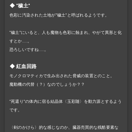
"穢土"
色彩に汚染された土地が"穢土"と呼ばれるようです。
"穢土"にいると、人も魔物も色彩に蝕まれ、やがて異形と化
すとか……。
恐ろしいですね……。
紅血回路
モノクロマティカで生み出された脅威の装置とのこと。
魔動機の代替（？）なのでしょうか？？
"死還り"の体内に宿る結晶体〈玉彩随〉を動力源とするよう
です。
〈剣のかけら〉的な感じなのか、臓器売買的な残酷要素な