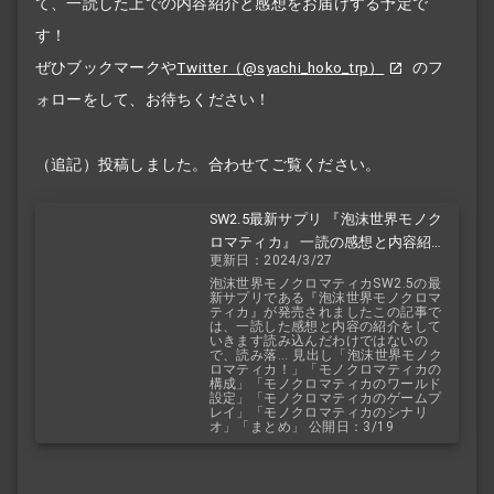
て、一読した上での内容紹介と感想をお届けする予定で
す！
ぜひブックマークや
Twitter（@syachi_hoko_trp）
のフ
ォローをして、お待ちください！
（追記）投稿しました。合わせてご覧ください。
SW2.5最新サプリ 『泡沫世界モノク
ロマティカ』 一読の感想と内容紹
更新日：2024/3/27
介！
泡沫世界モノクロマティカSW2.5の最
新サプリである『泡沫世界モノクロマ
ティカ』が発売されましたこの記事で
は、一読した感想と内容の紹介をして
いきます読み込んだわけではないの
で、読み落... 見出し「泡沫世界モノク
ロマティカ！」「モノクロマティカの
構成」「モノクロマティカのワールド
設定」「モノクロマティカのゲームプ
レイ」「モノクロマティカのシナリ
オ」「まとめ」 公開日：3/19