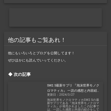
他の記事もご覧あれ！
他にもいろいろとブログを公開してます！
ぜひほかにも読んでいってください。
次の記事
SW2.5最新サプリ 『泡沫世界モノク
ロマティカ』 一読の感想と内容紹
更新日：2024/3/27
介！
泡沫世界モノクロマティカSW2.5の最
新サプリである『泡沫世界モノクロマ
ティカ』が発売されましたこの記事で
は、一読した感想と内容の紹介をして