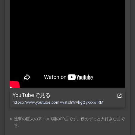
YouTubeで見る
https://www.youtube.com/watch?v=hgQyXxkwlRM
※
進撃の巨人のアニメ1期のED曲です。僕のずっと大好きな曲で
す。