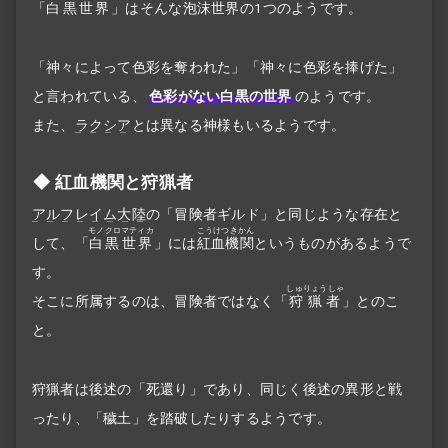
「
白黒世界
」はそんな
泡沫世界
の1つのようです。
「神々によって色彩を奪われた」「神々に色彩を捧げた」
と言われている、
色彩がない白黒の世界
のようです。
また、
ラクシア
とは異なる神様もいるようです。
紅血機関と狩猟者
アルフレイム大陸
の「冒険者ギルド」と同じような存在と
モノクロマティカ
こうけつきかん
して、「
白黒世界
」には
紅血機関
というものがあるようで
す。
しゅりょうしゃ
そこに所属するのは、冒険者ではなく「
狩猟者
」とのこ
と。
狩猟者は後述の「死還り」であり、同じく後述の異形と戦
ったり、「穢土」を踏破したりするようです。