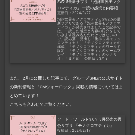
SW2.5最新サプリ 『泡沫世界モノク
ロマティカ』 一読の感想と内容紹
更新日：2024/3/27
介！
泡沫世界モノクロマティカSW2.5の最
新サプリである『泡沫世界モノクロマ
ティカ』が発売されましたこの記事で
は、一読した感想と内容の紹介をして
いきます読み込んだわけではないの
で、読み落... 見出し「泡沫世界モノク
ロマティカ！」「モノクロマティカの
構成」「モノクロマティカのワールド
設定」「モノクロマティカのゲームプ
レイ」「モノクロマティカのシナリ
オ」「まとめ」 公開日：3/19
また、2月に公開した記事にて、グループSNEの公式サイト
の新刊情報と『GMウォーロック』掲載の情報についてはま
とめています！
こちらも合わせてご覧ください。
ソード・ワールド3.0？ 3月発売の異
色サプリ 『モノクロマティカ』
投稿日：2024/2/17