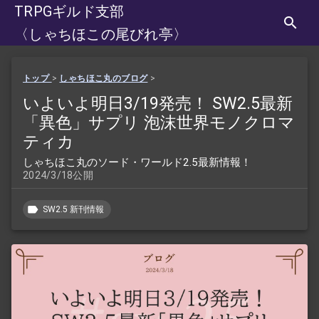
TRPGギルド支部
〈しゃちほこの尾びれ亭〉
トップ
>
しゃちほこ丸のブログ
>
いよいよ明日3/19発売！ SW2.5最新
「異色」サプリ 泡沫世界モノクロマ
ティカ
しゃちほこ丸のソード・ワールド2.5最新情報！
2024/3/18公開
SW2.5 新刊情報