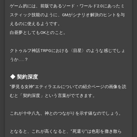
ゲーム的には、前版であるソード・ワールド2.0にあったミ
スティック技能のように、GMが
シナリオ
解決のヒントを与
えるのに使えるようです。
白昼夢としてもOKとのこと。
クトゥルフ神話TRPGにおける〈目星〉のような感じでしょ
うか……？
契約深度
"夢見る女神"エティラエルについての紹介ページの画像を読
むと「契約深度」という言葉がでてきます。
これが十中八九、神とのつながりを示す値なのでしょう。
となると、これが高くなると、"死還り"は色彩を撒き散ら