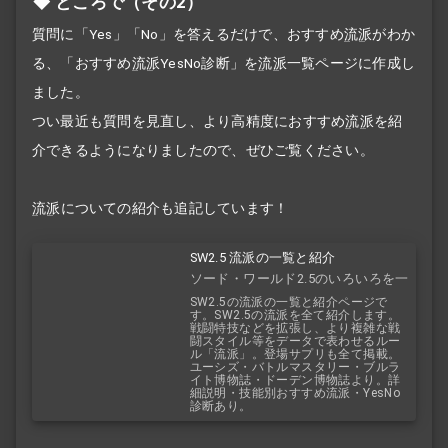
ところで（その2）
質問に「Yes」「No」を答えるだけで、おすすめ
流派
がわか
る、「おすすめ
流派
YesNo診断」を
流派
一覧ページに作成し
ました。
つい最近も質問を見直し、より高精度におすすめ
流派
を紹
介できるようになりましたので、ぜひご覧ください。
流派
についての紹介も追記しています！
SW2.5 流派の一覧と紹介
ソード・ワールド2.5のいろいろを一
覧で！
SW2.5の流派の一覧と紹介ページで
す。SW2.5の流派を全て紹介します。
戦闘特技などを拡張し、より複雑な戦
闘スタイル等をデータで表わせるルー
ル「流派」。登場サプリも全て掲載。
ユーシズ・バトルマスタリー・ブルラ
イト博物誌・ドーデン博物誌より。詳
細説明・技能別おすすめ流派・YesNo
診断あり。