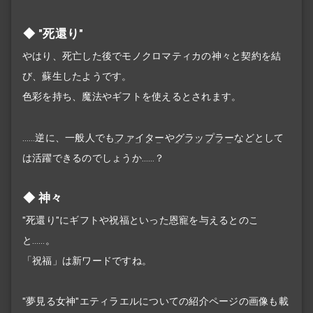
"死還り"
やはり、死亡した後でモノクロマティカの神々と契約を結
び、蘇生したようです。
色彩を持ち、魔法やギフトを使えるとされます。
……逆に、一般人でも
ファイター
や
グラップラー
などとして
は活躍できるのでしょうか……？
神々
"死還り"にギフトや祝福といった恩寵を与えるとのこ
と……。
「祝福」は新ワードですね。
"夢見る女神"エティラエルについての紹介ページの画像も載