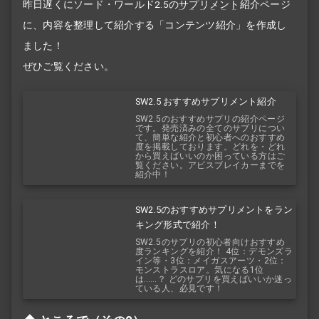
昨日遅くにソード・ワールド2.5の
サプリメント
紹介ページ
に、内容を整理して紹介する「コンテンツ紹介」を作成し
ました！
ぜひご覧ください。
SW2.5 おすすめサプリメント紹介
SW2.5のおすすめサプリの紹介ページ
です。発売済みの全てのサプリについ
て、簡単な紹介と初心者へのおすすめ
度を掲載しております。どれを・どれ
から買えばいいのか困っている方はご
覧ください。アビスブレイカーまでを
紹介中！
SW2.5のおすすめサプリメントをラン
キング形式で紹介！
SW2.5のサプリの初心者向けおすすめ
度ランキングを紹介！ 4位：デモンズラ
イン等・3位：メイガスアーツ・2位：
モンストラスロア。気になる1位
は……？ どのサプリを買えばいいか迷っ
ている人、必見です！