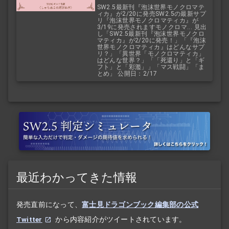
SW2.5最新刊『泡沫世界モノクロマテ
ィカ』が2/20に発売SW2.5の最新サプ
リ『泡沫世界モノクロマティカ』が
3/19に発売されますモノクロマ... 見出
し「SW2.5最新刊『泡沫世界モノクロ
マティカ』が2/20に発売！」「『泡沫
世界モノクロマティカ』はどんなサプ
リ？」「異世界「モノクロマティカ」
はどんな世界？」「「死還り」と「ギ
フト」と「彩濫」」「マス戦闘」「ま
とめ」 公開日：2/17
最近わかってきた情報
発売直前になって、
富士見ドラゴンブック編集部の公式
Twitter
から内容紹介がツイートされています。