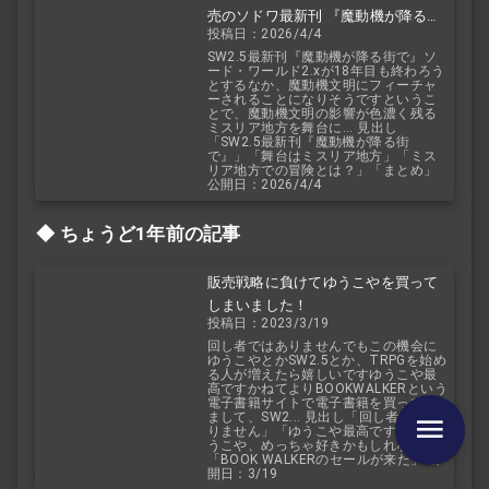
売のソドワ最新刊 『魔動機が降る街
投稿日：2026/4/4
で』 紹介・予想・考察！
SW2.5最新刊『魔動機が降る街で』ソ
ード・ワールド2.xが18年目も終わろう
とするなか、魔動機文明にフィーチャ
ーされることになりそうですというこ
とで、魔動機文明の影響が色濃く残る
ミスリア地方を舞台に... 見出し
「SW2.5最新刊『魔動機が降る街
で』」「舞台はミスリア地方」「ミス
リア地方での冒険とは？」「まとめ」
公開日：2026/4/4
ちょうど1年前の記事
販売戦略に負けてゆうこやを買って
しまいました！
投稿日：2023/3/19
回し者ではありませんでもこの機会に
ゆうこやとかSW2.5とか、TRPGを始め
る人が増えたら嬉しいですゆうこや最
高ですかねてよりBOOKWALKERという
電子書籍サイトで電子書籍を買ってい
まして、SW2... 見出し「回し者ではあ
りません」「ゆうこや最高です」「ゆ
うこや、めっちゃ好きかもしれない」
「BOOK WALKERのセールが来た」 公
開日：3/19