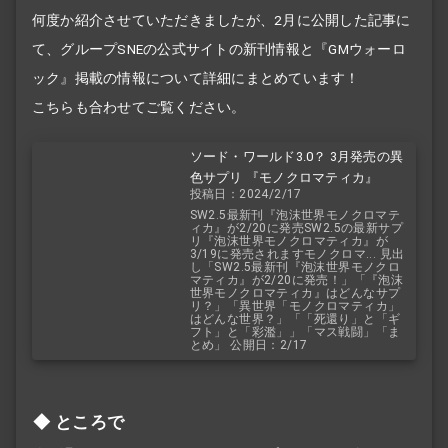
何度か紹介させていただきましたが、2月に公開した記事に
て、グループSNEの公式サイトの新刊情報と『GMウォーロ
ック』掲載の情報について詳細にまとめています！
こちらも合わせてご覧ください。
ソード・ワールド3.0？ 3月発売の異
色サプリ 『モノクロマティカ』
投稿日：2024/2/17
SW2.5最新刊『泡沫世界モノクロマテ
ィカ』が2/20に発売SW2.5の最新サプ
リ『泡沫世界モノクロマティカ』が
3/19に発売されますモノクロマ... 見出
し「SW2.5最新刊『泡沫世界モノクロ
マティカ』が2/20に発売！」「『泡沫
世界モノクロマティカ』はどんなサプ
リ？」「異世界「モノクロマティカ」
はどんな世界？」「「死還り」と「ギ
フト」と「彩濫」」「マス戦闘」「ま
とめ」 公開日：2/17
ところで