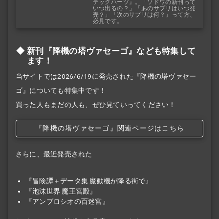
テックハーツ』。「ソドワの新刊って
いつ出るの？」「あのサプリはいつ発
売？」「次のサプリは何？」って方、
必見です。
新刊『降機の塔ヴァセーゴ』なども特集して
ます！
当サイトでは2026/6/19に発売された『降機の塔ヴァセー
ゴ』についても特集中です！
買った人もまだの人も、ぜひ見ていってください！
『降機の塔ヴァセーゴ』関連ページはこちら
さらに、最近発売された
『冒険譚＋データ集 魔動機が降る街で』
『泡沫世界 魔王宮殿』
『アンブロシオの百迷宮』