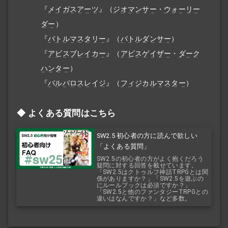
『
メイガスアーツ
』（
ジオマンサー
・
ウォーリー
ダー
）
『
バトルマスタリー
』（
バトルダンサー
）
『
アビスブレイカー
』（
アビスゲイザー
・
ダーク
ハンター
）
『
バルバロスレイジ
』（
フィジカルマスター
）
よくある質問はこちら
SW2.5 初心者の方に読んで欲しい
「よくある質問」
SW2.5の初心者の方がよく抱くだろう
疑問に対する回答を載せています。
「SW2.5はクトゥルフ神話TRPGとは関
係がありますか？」「SW2.5を遊ぶの
にルールブックは必須ですか？」
「SW2.5と他のファンタジーTRPGとの
違いはなんですか？」など多数。