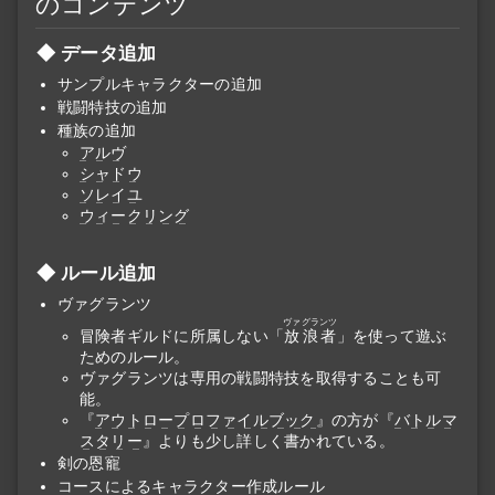
のコンテンツ
データ追加
サンプルキャラクターの追加
戦闘特技の追加
種族の追加
アルヴ
シャドウ
ソレイユ
ウィークリング
ルール追加
ヴァグランツ
ヴァグランツ
冒険者ギルドに所属しない「
放浪者
」を使って遊ぶ
ためのルール。
ヴァグランツは専用の戦闘特技を取得することも可
能。
『
アウトロープロファイルブック
』の方が『
バトルマ
スタリー
』よりも少し詳しく書かれている。
剣の恩寵
コースによるキャラクター作成ルール