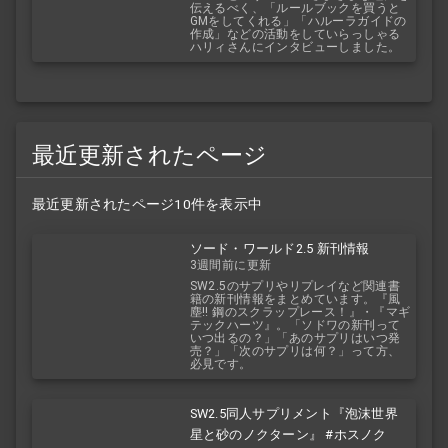
伝えるべく、「ルールブックを買うと
GMをしてくれる」「ハルーラガイドの
作成」などの活動をしていらっしゃる
ハリィさんにインタビューしました。
最近更新されたページ
最近更新されたページ10件を表示中
ソード・ワールド2.5 新刊情報
3週間前に更新
SW2.5のサプリやリプレイなど関連書
籍の新刊情報をまとめています。『風
塵!! 鋼のスクラップレース！』・『マギ
テックハーツ』。「ソドワの新刊って
いつ出るの？」「あのサプリはいつ発
売？」「次のサプリは何？」って方、
必見です。
SW2.5同人サプリメント『泡沫世界
星と砂のノクターン』 #ホスノク