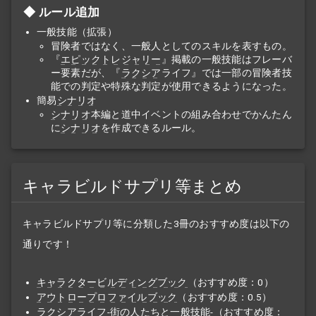
ルール追加
一般技能（拡張）
冒険者ではなく、一般人としてのスキルを表すもの。
『
エピックトレジャリー
』掲載の一般技能はフレーバ
ー要素だが、『
ラクシア
ライフ』では一部の冒険者技
能での判定や特殊な判定が使用できるようになった。
簡易
シナリオ
シナリオ
本編と道中イベントの組み合わせでかんたん
に
シナリオ
を作成できるルール。
キャラビルドサプリ等まとめ
キャラビルドサプリ等に分類した3冊のおすすめ度は以下の
通りです！
キャラクタービルディングブック
（おすすめ度：
0
）
アウトロープロファイルブック
（おすすめ度：
0.5
）
ラクシア
ライフ
-街の人たちと一般技能-（おすすめ度：