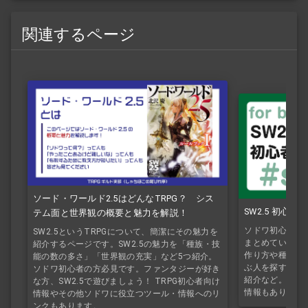
関連するページ
ソード・ワールド2.5はどんなTRPG？ シス
SW2.5 初心
テム面と世界観の概要と魅力を解説！
ソドワ初心者・T
SW2.5というTRPGについて、簡潔にその魅力を
まとめているペ
紹介するページです。SW2.5の魅力を「種族・技
作り方や種族や
能の数の多さ」「世界観の充実」など5つ紹介。
ぶ人を探すのに
ソドワ初心者の方必見です。ファンタジーが好き
紹介など。シナ
な方、SW2.5で遊びましょう！ TRPG初心者向け
情報もあり。F
情報やその他ソドワに役立つツール・情報へのリ
ンクもあります。