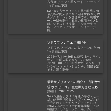
古代オリエント風ソード・ワールド
1ヶ月前に更新
2.5
SW2.5で古代オリエント風の世界を遊
ぶための同人サプリ『泡沫世界 星と砂
のノクターン』を開発中です。現在ア
ーリー版公開中。独自の技能を4つ収
録。ジアストリ技能・アシェーラ技
能・フラグレゾ技能・トワイラー技
能。
ソドワファンフェス開催中！
ソドワのファンによるファンのため
1ヶ月前に更新
のお祭り！
2026年7/11〜20日にSW2.5オンライン
オンリー同人即売会を、2026年
7/1913:00〜18:00にSW2.5オンリーオ
ンラインコンベンションを、開催予定
です。現在開催中！！
最新サプリメントの紹介！ 『降機の
塔 ヴァセーゴ』 魔動機好きなら必
投稿日：2026/6/27
見！ 随伴魔動機と旅に出よう！
SW2.5最新サプリ『降機の塔ヴァセー
ゴ』が発売『降機の塔ヴァセーゴ』が
発売されました何かと言って久しぶり
のSW2.5のサプリです昨年同様、この
時期にいわゆる「ツアー系」の、一...