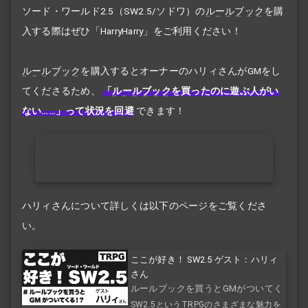
ソード・ワールド2.5（SW2.5/ソドワ）の
ルールブック
を購
入する際はぜひ「HarryHarry」をご利用ください！
ルールブック
を購入するとオーナーのハリィさんがGMをし
てくださるため、
「
ルールブック
を買ったのに遊ぶ人がい
ない……」って状況を回避
できます！
ハリィさんについて詳しくは以下のページをご覧くださ
い。
ここが好き！ SW2.5 ゲスト：ハリィ
さん
ルールブックを買うとGMがついてく
る！？
SW2.5というTRPGのさまざまな魅力を