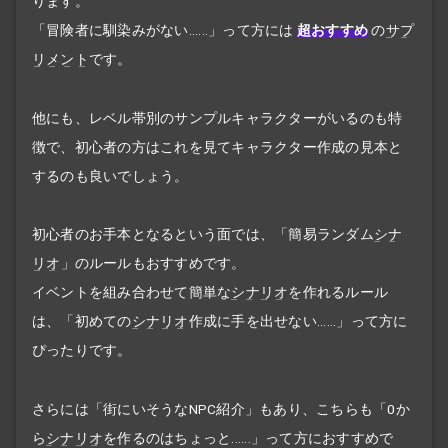
ります。
「冒険者に馴染みがない......」って方には
超おすすめ
の
サプ
リメント
です。
他にも、レベル帯別のサンプルキャラクターがいるのも特
徴で、初心者の方はこれを見てキャラクター作成の見本と
するのも良いでしょう。
初心者のお手本となるという面では、「簡易ランダム
シナ
リオ
」のルールもおすすめです。
イベントを組み合わせて簡単な
シナリオ
を作れるルール
は、「初めての
シナリオ
作成に手を出せない......」って方に
ぴったりです。
さらには「街にいそうなNPC紹介」もあり、こちらも「0か
ら
シナリオ
を作るのはちょっと......」って方におすすめで