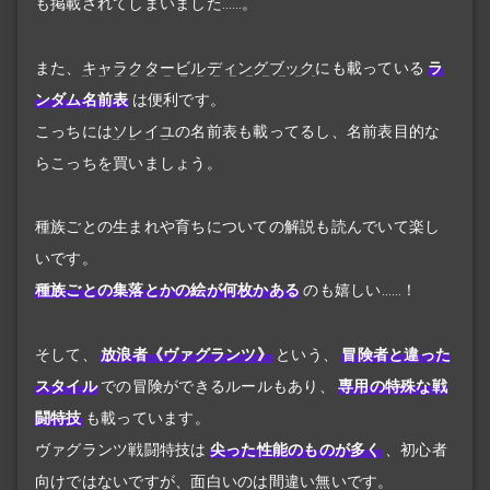
も掲載されてしまいました……。
また、
キャラクタービルディングブック
にも載っている
ラ
ンダム名前表
は便利です。
こっちには
ソレイユ
の名前表も載ってるし、名前表目的な
らこっちを買いましょう。
種族ごとの生まれや育ちについての解説も読んでいて楽し
いです。
種族ごとの集落とかの絵が何枚かある
のも嬉しい……！
そして、
放浪者《ヴァグランツ》
という、
冒険者と違った
スタイル
での冒険ができるルールもあり、
専用の特殊な戦
闘特技
も載っています。
ヴァグランツ戦闘特技は
尖った性能のものが多く
、初心者
向けではないですが、面白いのは間違い無いです。