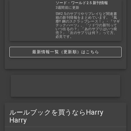
ソード・ワールド2.5 新刊情報
3週間前に更新
SW2.5のサプリやリプレイなど関連書
籍の新刊情報をまとめています。『風
塵!! 鋼のスクラップレース！』・『マギ
テックハーツ』。「ソドワの新刊って
いつ出るの？」「あのサプリはいつ発
売？」「次のサプリは何？」って方、
必見です。
最新情報一覧（更新順）はこちら
ルールブックを買うならHarry
Harry