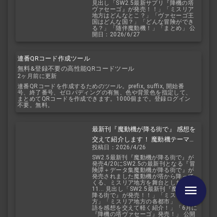
見出し「SW2.5最新サプリ『降機の塔
ヴァセーゴ』が発売！！」「ミスリア
地方はどんなとこ？」「ヴァセーゴ王
国はどんな国？」「どんな冒険ができ
る？」「随伴魔動機！」「まとめ」 公
開日：2026/6/27
連番QRコード作成ツール
無料&登録不要の高性能QRコードツール
2ヶ月前に更新
連番QRコードを作成するためのツール。prefix, suffix, 開始番
号、終了番号、ゼロパディングの有無、色や背景色を指定して、
まとめてQRコードを作成できます。1000個まで。登録ログイン
不要。無料。
最新刊『魔動機が降る街で』 感想を
交えて紹介します！ 魔動機テーマの
投稿日：2026/4/26
小説！ おもしろいデータも多数！
SW2.5最新刊『魔動機が降る街で』が
発売4/20にSW2.5の最新刊となる『冒
険譚＋データ集魔動機が降る街で』が
発売されました魔動機が塔から降って
くる、ミスリア地方を舞台とした小説
11... 見出し「SW2.5最新刊『魔動機が
降る街で』が発売！！」「ミスリア地
方」「ミスリア地方の各都市」「各物
語を感想を交えて軽く紹介！」「6月に
『降機の塔ヴァセーゴ』発売！」 公開