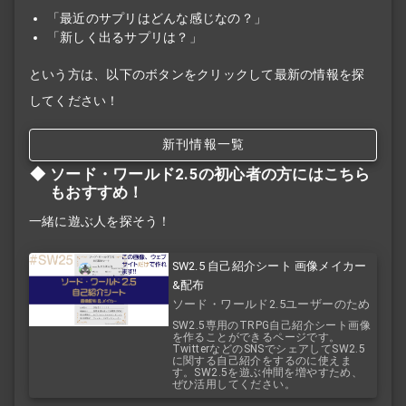
「最近のサプリはどんな感じなの？」
「新しく出るサプリは？」
という方は、以下のボタンをクリックして最新の情報を探
してください！
新刊情報一覧
ソード・ワールド2.5の初心者の方にはこちら
もおすすめ！
一緒に遊ぶ人を探そう！
SW2.5 自己紹介シート 画像メイカー
&配布
ソード・ワールド2.5ユーザーのため
のTRPG自己紹介シート
SW2.5専用のTRPG自己紹介シート画像
を作ることができるページです。
TwitterなどのSNSでシェアしてSW2.5
に関する自己紹介をするのに使えま
す。SW2.5を遊ぶ仲間を増やすため、
ぜひ活用してください。