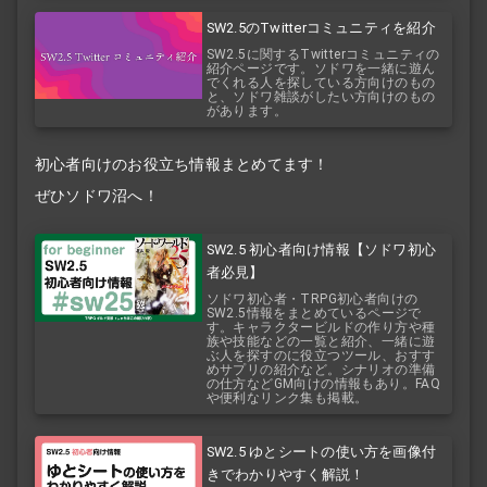
SW2.5のTwitterコミュニティを紹介
SW2.5に関するTwitterコミュニティの
紹介ページです。ソドワを一緒に遊ん
でくれる人を探している方向けのもの
と、ソドワ雑談がしたい方向けのもの
があります。
初心者向けのお役立ち情報まとめてます！
ぜひソドワ沼へ！
SW2.5 初心者向け情報【ソドワ初心
者必見】
ソドワ初心者・TRPG初心者向けの
SW2.5情報をまとめているページで
す。キャラクタービルドの作り方や種
族や技能などの一覧と紹介、一緒に遊
ぶ人を探すのに役立つツール、おすす
めサプリの紹介など。シナリオの準備
の仕方などGM向けの情報もあり。FAQ
や便利なリンク集も掲載。
SW2.5 ゆとシートの使い方を画像付
きでわかりやすく解説！