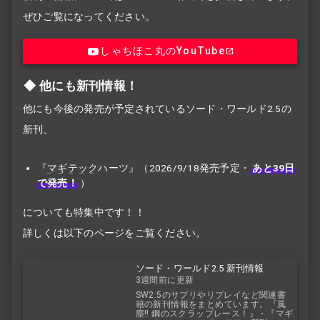
ぜひご覧になってください。
しゃちほこ丸のYouTube
他にも新刊情報！
他にも今後の発売が予定されているソード・ワールド2.5の
新刊、
『
マギテック
ハーツ』（2026/9/18発売予定・
あと39日
で発売！
）
についても特集中です！！
詳しくは以下のページをご覧ください。
ソード・ワールド2.5 新刊情報
3週間前に更新
SW2.5のサプリやリプレイなど関連書
籍の新刊情報をまとめています。『風
塵!! 鋼のスクラップレース！』・『マギ