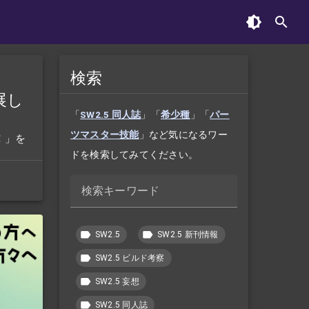
検索
展し
「
SW2.5 同人誌
」「
希少種
」「
パー
ツマスター技能
」など気になるワー
！」を
ドを検索してみてください。
検索キーワード
SW2.5
SW2.5 新刊情報
SW2.5 ビルド考察
SW2.5 妄想
SW2.5 同人誌