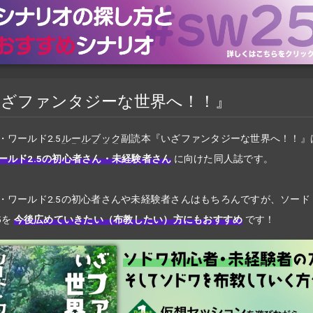
いざファンタジーな世界へ！！』
・ワールド2.5
ルールブック
副読本『いざファンタジーな世界へ！！』
ールド2.5の初心者さん・未経験者さん
に向けた同人誌です。
・ワールド2.5の初心者さんや未経験者さんはもちろんですが、ソード
5を
今後広めていきたい（布教したい）方にもおすすめ
です！