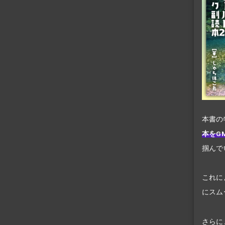
本書の
本をG
掴んで
これに
にスム
さらに