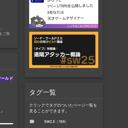
い。
をご覧
ワールド
タグ一覧
クリックでタグのついたページ一覧を
！』
見ることができます。
SW2.5（159）