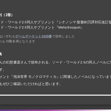
刊（2冊）
ド・ワールド2.5同人
サプリメント
『シナノシマ 龍骸剣刃譚対応改訂
ド・ワールド2.5同人
サプリメント
『Melia Bouquet』
はいずれも
ゲームマーケット2025春
で頒布しました
れも10冊未満となります
稿
んの幻想書斎さんで頒布される、ソード・ワールド2.5の同人ノベルに
す。
メント
『泡沫世界 モノクロマティカ』に関連したノベルになっていま
もぜひご確認いただければと思います。