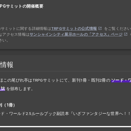
RPGサミットの開催概要
PGサミットに関する詳細情報は
TRPGサミットの公式情報
をご覧くださ
なアクセス情報は
サンシャインシティ展示ホールの「アクセス」ページ
さい。
情報
ほこの尾びれ亭はTRPGサミットにて、新刊1冊・既刊2冊の
ソード・
人誌
を頒布します。
刊（1冊）
ド・ワールド2.5
ルールブック
副読本『いざファンタジーな世界へ！