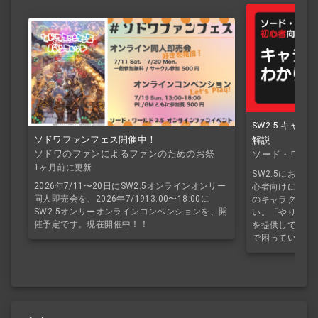
SW2.5 キャ
ソドワファンフェス開催中！
解説
ソドワのファンによるファンのためのお祭
ソード・ワール
り！
1ヶ月前に更新
SW2.5におけ
2026年7/11〜20日にSW2.5オンラインオンリー
心者向けにわか
同人即売会を、2026年7/1913:00〜18:00に
のキャラクター
SW2.5オンリーオンラインコンベンションを、開
い。「やりたい
催予定です。現在開催中！！
を提供していき
で困っている方