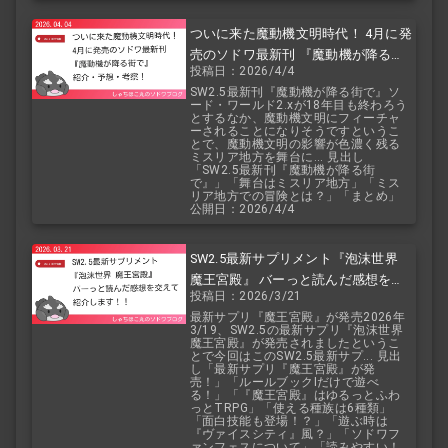
ついに来た魔動機文明時代！ 4月に発
売のソドワ最新刊 『魔動機が降る街
投稿日：2026/4/4
で』 紹介・予想・考察！
SW2.5最新刊『魔動機が降る街で』ソ
ード・ワールド2.xが18年目も終わろう
とするなか、魔動機文明にフィーチャ
ーされることになりそうですというこ
とで、魔動機文明の影響が色濃く残る
ミスリア地方を舞台に... 見出し
「SW2.5最新刊『魔動機が降る街
で』」「舞台はミスリア地方」「ミス
リア地方での冒険とは？」「まとめ」
公開日：2026/4/4
SW2.5最新サプリメント『泡沫世界
魔王宮殿』 バーっと読んだ感想を交
投稿日：2026/3/21
えて紹介します！！
最新サプリ『魔王宮殿』が発売2026年
3/19、SW2.5の最新サプリ『泡沫世界
魔王宮殿』が発売されましたというこ
とで今回はこのSW2.5最新サプ... 見出
し「最新サプリ『魔王宮殿』が発
売！」「ルールブックIだけで遊べ
る！」「『魔王宮殿』はゆるっとふわ
っとTRPG」「使える種族は6種類」
「面白技能も登場！？」「遊ぶ時は
『ヴァイスシティ』風？」「ソドワフ
ァンフェスについて」「読みやすい！