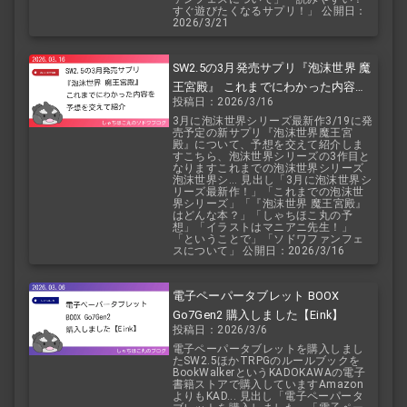
すぐ遊びたくなるサプリ！」 公開日：
2026/3/21
SW2.5の3月発売サプリ『泡沫世界 魔
王宮殿』 これまでにわかった内容を
投稿日：2026/3/16
予想を交えて紹介
3月に泡沫世界シリーズ最新作3/19に発
売予定の新サプリ『泡沫世界魔王宮
殿』について、予想を交えて紹介しま
すこちら、泡沫世界シリーズの3作目と
なりますこれまでの泡沫世界シリーズ
泡沫世界シ... 見出し「3月に泡沫世界シ
リーズ最新作！」「これまでの泡沫世
界シリーズ」「『泡沫世界 魔王宮殿』
はどんな本？」「しゃちほこ丸の予
想」「イラストはマニアニ先生！」
「ということで」「ソドワファンフェ
スについて」 公開日：2026/3/16
電子ペーパータブレット BOOX
Go7Gen2 購入しました【Eink】
投稿日：2026/3/6
電子ペーパータブレットを購入しまし
たSW2.5ほかTRPGのルールブックを
BookWalkerというKADOKAWAの電子
書籍ストアで購入していますAmazon
よりもKAD... 見出し「電子ペーパータ