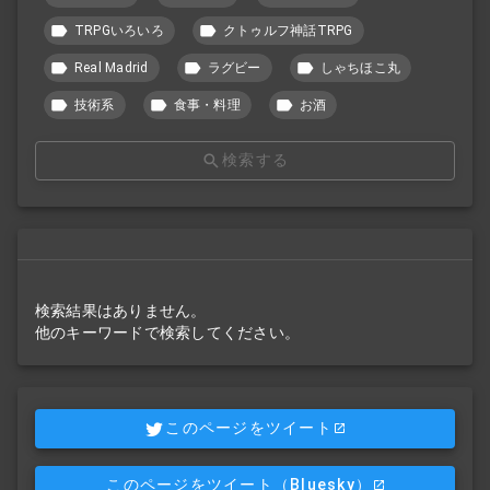
TRPGいろいろ
クトゥルフ神話TRPG
Real Madrid
ラグビー
しゃちほこ丸
技術系
食事・料理
お酒
検索する
検索結果はありません。
他のキーワードで検索してください。
このページをツイート
このページをツイート
（Bluesky）