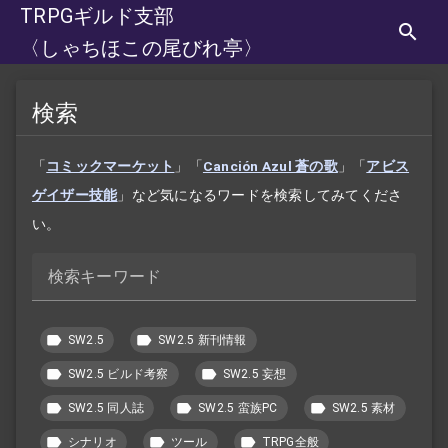
TRPGギルド支部
〈しゃちほこの尾びれ亭〉
検索
「
コミックマーケット
」「
Canción Azul 蒼の歌
」「
アビス
ゲイザー技能
」など気になるワードを検索してみてくださ
い。
検索キーワード
SW2.5
SW2.5 新刊情報
SW2.5 ビルド考察
SW2.5 妄想
SW2.5 同人誌
SW2.5 蛮族PC
SW2.5 素材
シナリオ
ツール
TRPG全般