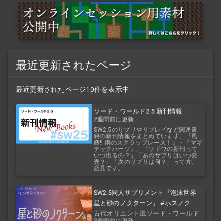
最近更新されたページ
最近更新されたページ10件を表示中
ソード・ワールド2.5 新刊情報
2週間前に更新
SW2.5のサプリやリプレイなど関連書
籍の新刊情報をまとめています。『風
塵!! 鋼のスクラップレース！』・『マギ
テックハーツ』。「ソドワの新刊って
いつ出るの？」「あのサプリはいつ発
売？」「次のサプリは何？」って方、
必見です。
SW2.5同人サプリメント『泡沫世界
星と砂のノクターン』 #ホスノク
古代オリエント風ソード・ワールド
3週間前に更新