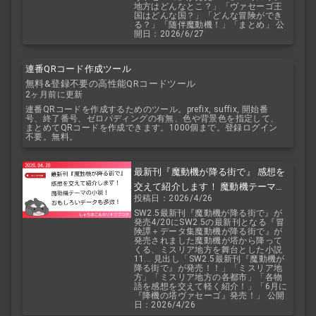
地方はどんなとこ？」「ヴァセーゴ王
国はどんな国？」「どんな冒険ができ
る？」「随伴魔動機！」「まとめ」 公
開日：2026/6/27
連番QRコード作成ツール
無料&登録不要の高性能QRコードツール
2ヶ月前に更新
連番QRコードを作成するためのツール。prefix, suffix, 開始番
号、終了番号、ゼロパディングの有無、色や背景色を指定して、
まとめてQRコードを作成できます。1000個まで。登録ログイン
不要。無料。
最新刊『魔動機が降る街で』 感想を
交えて紹介します！ 魔動機テーマの
投稿日：2026/4/26
小説！ おもしろいデータも多数！
SW2.5最新刊『魔動機が降る街で』が
発売4/20にSW2.5の最新刊となる『冒
険譚＋データ集魔動機が降る街で』が
発売されました魔動機が塔から降って
くる、ミスリア地方を舞台とした小説
11... 見出し「SW2.5最新刊『魔動機が
降る街で』が発売！！」「ミスリア地
方」「ミスリア地方の各都市」「各物
語を感想を交えて軽く紹介！」「6月に
『降機の塔ヴァセーゴ』発売！」 公開
日：2026/4/26