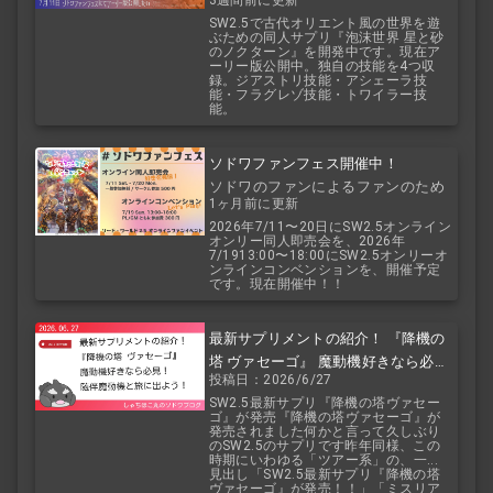
2.5
SW2.5で古代オリエント風の世界を遊
ぶための同人サプリ『泡沫世界 星と砂
のノクターン』を開発中です。現在ア
ーリー版公開中。独自の技能を4つ収
録。ジアストリ技能・アシェーラ技
能・フラグレゾ技能・トワイラー技
能。
ソドワファンフェス開催中！
ソドワのファンによるファンのため
1ヶ月前に更新
のお祭り！
2026年7/11〜20日にSW2.5オンライン
オンリー同人即売会を、2026年
7/1913:00〜18:00にSW2.5オンリーオ
ンラインコンベンションを、開催予定
です。現在開催中！！
最新サプリメントの紹介！ 『降機の
塔 ヴァセーゴ』 魔動機好きなら必
投稿日：2026/6/27
見！ 随伴魔動機と旅に出よう！
SW2.5最新サプリ『降機の塔ヴァセー
ゴ』が発売『降機の塔ヴァセーゴ』が
発売されました何かと言って久しぶり
のSW2.5のサプリです昨年同様、この
時期にいわゆる「ツアー系」の、一...
見出し「SW2.5最新サプリ『降機の塔
ヴァセーゴ』が発売！！」「ミスリア