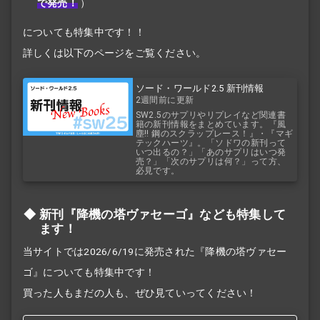
で発売！
）
についても特集中です！！
詳しくは以下のページをご覧ください。
ソード・ワールド2.5 新刊情報
2週間前に更新
SW2.5のサプリやリプレイなど関連書
籍の新刊情報をまとめています。『風
塵!! 鋼のスクラップレース！』・『マギ
テックハーツ』。「ソドワの新刊って
いつ出るの？」「あのサプリはいつ発
売？」「次のサプリは何？」って方、
必見です。
新刊『降機の塔ヴァセーゴ』なども特集して
ます！
当サイトでは2026/6/19に発売された『降機の塔ヴァセー
ゴ』についても特集中です！
買った人もまだの人も、ぜひ見ていってください！