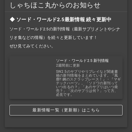
しゃちほこ丸からのお知らせ
ソード・ワールド2.5最新情報 続々更新中
ソード・ワールド2.5の新刊情報（最新
サプリメント
や
シナ
リオ
集などの情報）を続々と更新しています！
ぜひ見てみてください。
ソード・ワールド2.5 新刊情報
2週間前に更新
SW2.5のサプリやリプレイなど関連書
籍の新刊情報をまとめています。『風
塵!! 鋼のスクラップレース！』・『マギ
テックハーツ』。「ソドワの新刊って
いつ出るの？」「あのサプリはいつ発
売？」「次のサプリは何？」って方、
必見です。
最新情報一覧（更新順）はこちら