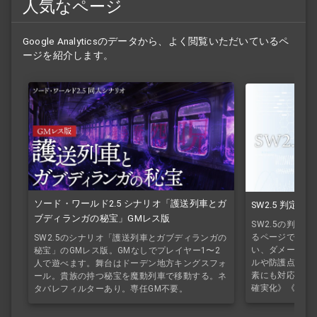
人気なページ
Google Analyticsのデータから、よく閲覧いただいているペ
ージを紹介します。
ソード・ワールド2.5 シナリオ「護送列車とガ
SW2.5 判定
ブディランガの秘宝」GMレス版
SW2.5の判定
るページです。
SW2.5のシナリオ「護送列車とガブディランガの
い、ダメージの
秘宝」のGMレス版。GMなしでプレイヤー1〜2
ルや防護点、半
人で遊べます。舞台はドーデン地方キングスフォ
素にも対応して
ール。貴族の持つ秘宝を魔動列車で移動する。ネ
確実化》《魔法
タバレフィルターあり。専任GM不要。