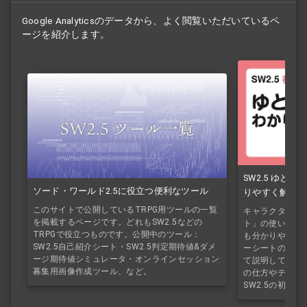
Google Analyticsのデータから、よく閲覧いただいているペ
ージを紹介します。
SW2.5 ゆと
ソード・ワールド2.5に役立つ便利なツール
りやすく解説！
このサイトで公開しているTRPG用ツールの一覧
キャラクターシ
を掲載するページです。どれもSW2.5などの
ト」の使い方を
TRPGで役立つものです。公開中のツール：
も分かりやすく紹
SW2.5自己紹介シート・SW2.5判定期待値&ダメ
ーシートの作り
ージ期待値シミュレータ・オンラインセッション
て説明していき
募集用画像作成ツール、など。
の仕方やテキス
SW2.5の初心