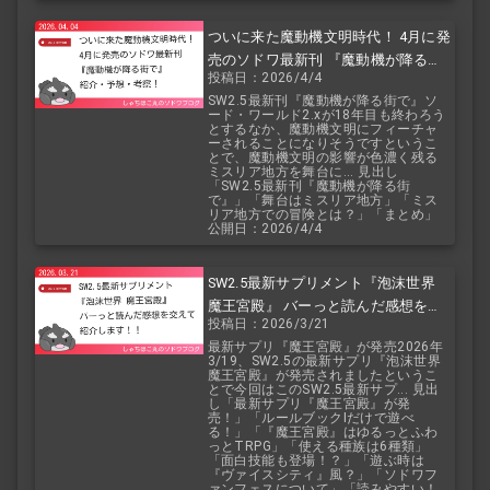
ついに来た魔動機文明時代！ 4月に発
売のソドワ最新刊 『魔動機が降る街
投稿日：2026/4/4
で』 紹介・予想・考察！
SW2.5最新刊『魔動機が降る街で』ソ
ード・ワールド2.xが18年目も終わろう
とするなか、魔動機文明にフィーチャ
ーされることになりそうですというこ
とで、魔動機文明の影響が色濃く残る
ミスリア地方を舞台に... 見出し
「SW2.5最新刊『魔動機が降る街
で』」「舞台はミスリア地方」「ミス
リア地方での冒険とは？」「まとめ」
公開日：2026/4/4
SW2.5最新サプリメント『泡沫世界
魔王宮殿』 バーっと読んだ感想を交
投稿日：2026/3/21
えて紹介します！！
最新サプリ『魔王宮殿』が発売2026年
3/19、SW2.5の最新サプリ『泡沫世界
魔王宮殿』が発売されましたというこ
とで今回はこのSW2.5最新サプ... 見出
し「最新サプリ『魔王宮殿』が発
売！」「ルールブックIだけで遊べ
る！」「『魔王宮殿』はゆるっとふわ
っとTRPG」「使える種族は6種類」
「面白技能も登場！？」「遊ぶ時は
『ヴァイスシティ』風？」「ソドワフ
ァンフェスについて」「読みやすい！