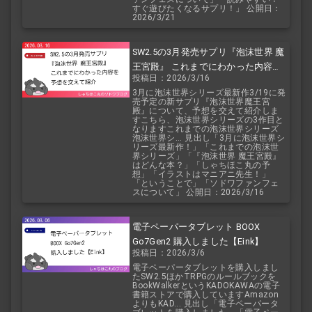
すぐ遊びたくなるサプリ！」 公開日：
2026/3/21
SW2.5の3月発売サプリ『泡沫世界 魔
王宮殿』 これまでにわかった内容を
投稿日：2026/3/16
予想を交えて紹介
3月に泡沫世界シリーズ最新作3/19に発
売予定の新サプリ『泡沫世界魔王宮
殿』について、予想を交えて紹介しま
すこちら、泡沫世界シリーズの3作目と
なりますこれまでの泡沫世界シリーズ
泡沫世界シ... 見出し「3月に泡沫世界シ
リーズ最新作！」「これまでの泡沫世
界シリーズ」「『泡沫世界 魔王宮殿』
はどんな本？」「しゃちほこ丸の予
想」「イラストはマニアニ先生！」
「ということで」「ソドワファンフェ
スについて」 公開日：2026/3/16
電子ペーパータブレット BOOX
Go7Gen2 購入しました【Eink】
投稿日：2026/3/6
電子ペーパータブレットを購入しまし
たSW2.5ほかTRPGのルールブックを
BookWalkerというKADOKAWAの電子
書籍ストアで購入していますAmazon
よりもKAD... 見出し「電子ペーパータ