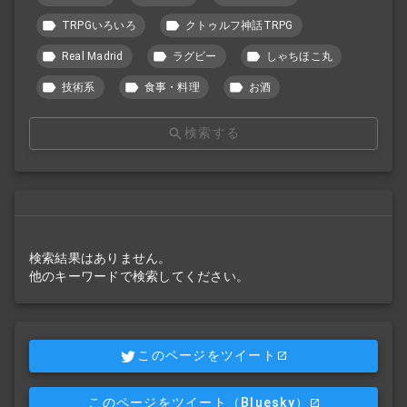
TRPGいろいろ
クトゥルフ神話TRPG
Real Madrid
ラグビー
しゃちほこ丸
技術系
食事・料理
お酒
検索する
検索結果はありません。
他のキーワードで検索してください。
このページをツイート
このページをツイート
（Bluesky）