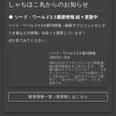
しゃちほこ丸からのお知らせ
ソード・ワールド2.5最新情報 続々更新中
ソード・ワールド2.5の新刊情報（最新
サプリメント
や
シナ
リオ
集などの情報）を続々と更新しています！
ぜひ見てみてください。
ソード・ワールド2.5 新刊情報
3週間前に更新
SW2.5のサプリやリプレイなど関連書
籍の新刊情報をまとめています。『風
塵!! 鋼のスクラップレース！』・『マギ
テックハーツ』。「ソドワの新刊って
いつ出るの？」「あのサプリはいつ発
売？」「次のサプリは何？」って方、
必見です。
最新情報一覧（更新順）はこちら