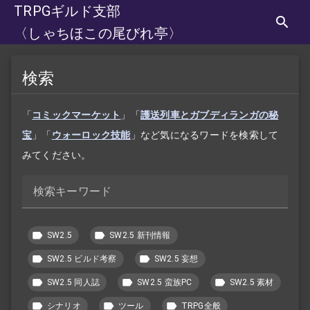
TRPGギルド支部
〈しゃちほこの尾びれ亭〉
検索
「
コミックマーケット
」「
護送列車とガブディランガの秘
宝
」「
ウォーロック技能
」など気になるワードを検索して
みてください。
検索キーワード
SW2.5
SW2.5 新刊情報
SW2.5 ビルド考察
SW2.5 妄想
SW2.5 同人誌
SW2.5 蛮族PC
SW2.5 素材
シナリオ
ツール
TRPG全般