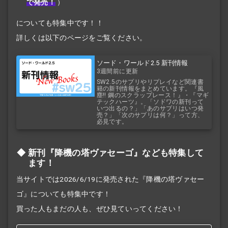
で発売！
）
についても特集中です！！
詳しくは以下のページをご覧ください。
ソード・ワールド2.5 新刊情報
3週間前に更新
SW2.5のサプリやリプレイなど関連書
籍の新刊情報をまとめています。『風
塵!! 鋼のスクラップレース！』・『マギ
テックハーツ』。「ソドワの新刊って
いつ出るの？」「あのサプリはいつ発
売？」「次のサプリは何？」って方、
必見です。
新刊『降機の塔ヴァセーゴ』なども特集して
ます！
当サイトでは2026/6/19に発売された『降機の塔ヴァセー
ゴ』についても特集中です！
買った人もまだの人も、ぜひ見ていってください！