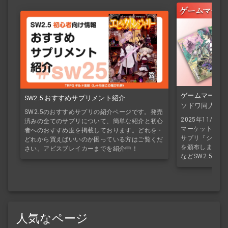
ゲームマーケッ
SW2.5 おすすめサプリメント紹介
ソドワ同人誌
SW2.5のおすすめサプリの紹介ページです。発売
2025年11/
済みの全てのサプリについて、簡単な紹介と初心
マーケット2025
者へのおすすめ度を掲載しております。どれを・
サプリ『シナノシ
どれから買えばいいのか困っている方はご覧くだ
を頒布しました
さい。アビスブレイカーまでを紹介中！
などSW2.5オ
人気なページ