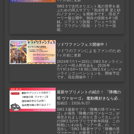
2.5
SW2.5で古代オリエント風の世界を遊
ぶための同人サプリ『泡沫世界 星と砂
のノクターン』を開発中です。現在ア
ーリー版公開中。独自の技能を4つ収
録。ジアストリ技能・アシェーラ技
能・フラグレゾ技能・トワイラー技
能。
ソドワファンフェス開催中！
ソドワのファンによるファンのため
1ヶ月前に更新
のお祭り！
2026年7/11〜20日にSW2.5オンライン
オンリー同人即売会を、2026年
7/1913:00〜18:00にSW2.5オンリーオ
ンラインコンベンションを、開催予定
です。現在開催中！！
最新サプリメントの紹介！ 『降機の
塔 ヴァセーゴ』 魔動機好きなら必
投稿日：2026/6/27
見！ 随伴魔動機と旅に出よう！
SW2.5最新サプリ『降機の塔ヴァセー
ゴ』が発売『降機の塔ヴァセーゴ』が
発売されました何かと言って久しぶり
のSW2.5のサプリです昨年同様、この
時期にいわゆる「ツアー系」の、一...
見出し「SW2.5最新サプリ『降機の塔
ヴァセーゴ』が発売！！」「ミスリア