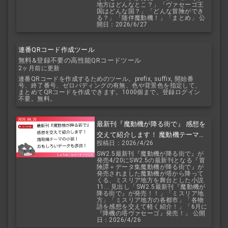
地方はどんなとこ？」「ヴァセーゴ王
国はどんな国？」「どんな冒険ができ
る？」「随伴魔動機！」「まとめ」 公
開日：2026/6/27
連番QRコード作成ツール
無料&登録不要の高性能QRコードツール
2ヶ月前に更新
連番QRコードを作成するためのツール。prefix, suffix, 開始番
号、終了番号、ゼロパディングの有無、色や背景色を指定して、
まとめてQRコードを作成できます。1000個まで。登録ログイン
不要。無料。
最新刊『魔動機が降る街で』 感想を
交えて紹介します！ 魔動機テーマの
投稿日：2026/4/26
小説！ おもしろいデータも多数！
SW2.5最新刊『魔動機が降る街で』が
発売4/20にSW2.5の最新刊となる『冒
険譚＋データ集魔動機が降る街で』が
発売されました魔動機が塔から降って
くる、ミスリア地方を舞台とした小説
11... 見出し「SW2.5最新刊『魔動機が
降る街で』が発売！！」「ミスリア地
方」「ミスリア地方の各都市」「各物
語を感想を交えて軽く紹介！」「6月に
『降機の塔ヴァセーゴ』発売！」 公開
日：2026/4/26