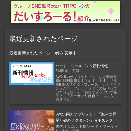
最近更新されたページ
最近更新されたページ10件を表示中
ソード・ワールド2.5 新刊情報
3週間前に更新
SW2.5のサプリやリプレイなど関連書
籍の新刊情報をまとめています。『風
塵!! 鋼のスクラップレース！』・『マギ
テックハーツ』。「ソドワの新刊って
いつ出るの？」「あのサプリはいつ発
売？」「次のサプリは何？」って方、
必見です。
SW2.5同人サプリメント『泡沫世界
星と砂のノクターン』 #ホスノク
古代オリエント風ソード・ワールド
1ヶ月前に更新