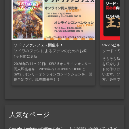
ソドワファンフェス開催中！
SW2.5ビルド
ソドワのファンによるファンのためのお祭
ソード・ワール
り！
1ヶ月前に更新
そもそもSW2.
2026年7/11〜20日にSW2.5オンラインオンリー
を紹介します。S
同人即売会を、2026年7/1913:00〜18:00に
ドの作り方を初
SW2.5オンリーオンラインコンベンションを、開
います。ソドワ
催予定です。現在開催中！！
方、必見です。
人気なページ
Google Analyticsのデータから、よく閲覧いただいているペ