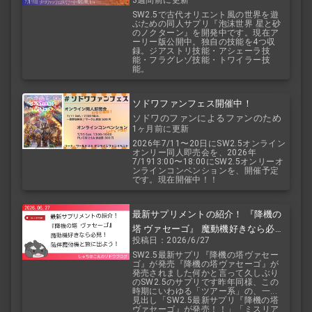
2.5
SW2.5で古代オリエント風の世界を遊
ぶための同人サプリ『泡沫世界 星と砂
のノクターン』を開発中です。現在ア
ーリー版公開中。独自の技能を4つ収
録。ジアストリ技能・アシェーラ技
能・フラグレゾ技能・トワイラー技
能。
ソドワファンフェス開催中！
ソドワのファンによるファンのため
1ヶ月前に更新
のお祭り！
2026年7/11〜20日にSW2.5オンライン
オンリー同人即売会を、2026年
7/1913:00〜18:00にSW2.5オンリーオ
ンラインコンベンションを、開催予定
です。現在開催中！！
最新サプリメントの紹介！ 『降機の
塔 ヴァセーゴ』 魔動機好きなら必
投稿日：2026/6/27
見！ 随伴魔動機と旅に出よう！
SW2.5最新サプリ『降機の塔ヴァセー
ゴ』が発売『降機の塔ヴァセーゴ』が
発売されました何かと言って久しぶり
のSW2.5のサプリです昨年同様、この
時期にいわゆる「ツアー系」の、一...
見出し「SW2.5最新サプリ『降機の塔
ヴァセーゴ』が発売！！」「ミスリア