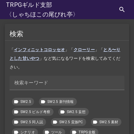
TRPGギルド支部
〈しゃちほこの尾びれ亭〉
検索
「
インフィニットコロッセオ
」「
クローリー
」「
とろ〜り
とした甘いやつ
」など気になるワードを検索してみてくだ
さい。
検索キーワード
SW2.5
SW2.5 新刊情報
SW2.5 ビルド考察
SW2.5 妄想
SW2.5 同人誌
SW2.5 蛮族PC
SW2.5 素材
シナリオ
ツール
TRPG全般