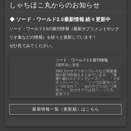
しゃちほこ丸からのお知らせ
ソード・ワールド2.5最新情報 続々更新中
ソード・ワールド2.5の新刊情報（最新
サプリメント
や
シナ
リオ
集などの情報）を続々と更新しています！
ぜひ見てみてください。
ソード・ワールド2.5 新刊情報
2週間前に更新
SW2.5のサプリやリプレイなど関連書
籍の新刊情報をまとめています。『風
塵!! 鋼のスクラップレース！』・『マギ
テックハーツ』。「ソドワの新刊って
いつ出るの？」「あのサプリはいつ発
売？」「次のサプリは何？」って方、
必見です。
最新情報一覧（更新順）はこちら