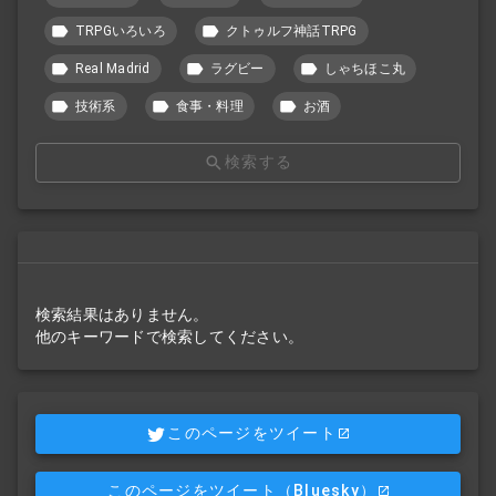
TRPGいろいろ
クトゥルフ神話TRPG
Real Madrid
ラグビー
しゃちほこ丸
技術系
食事・料理
お酒
検索する
検索結果はありません。
他のキーワードで検索してください。
このページをツイート
このページをツイート
（Bluesky）