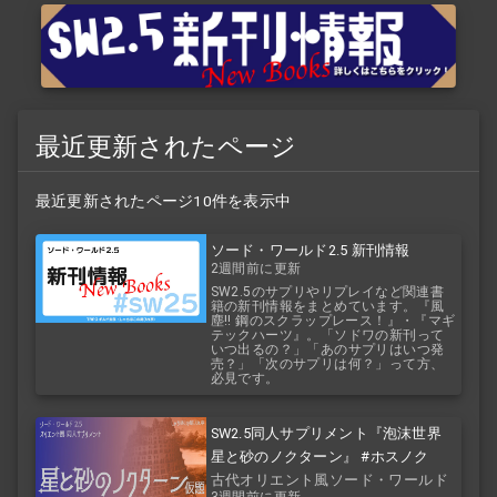
最近更新されたページ
最近更新されたページ10件を表示中
ソード・ワールド2.5 新刊情報
2週間前に更新
SW2.5のサプリやリプレイなど関連書
籍の新刊情報をまとめています。『風
塵!! 鋼のスクラップレース！』・『マギ
テックハーツ』。「ソドワの新刊って
いつ出るの？」「あのサプリはいつ発
売？」「次のサプリは何？」って方、
必見です。
SW2.5同人サプリメント『泡沫世界
星と砂のノクターン』 #ホスノク
古代オリエント風ソード・ワールド
3週間前に更新