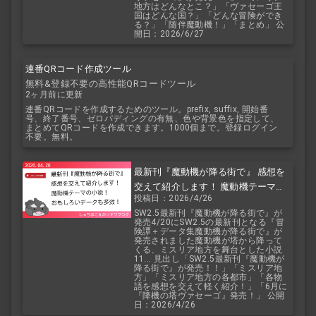
地方はどんなとこ？」「ヴァセーゴ王
国はどんな国？」「どんな冒険ができ
る？」「随伴魔動機！」「まとめ」 公
開日：2026/6/27
連番QRコード作成ツール
無料&登録不要の高性能QRコードツール
2ヶ月前に更新
連番QRコードを作成するためのツール。prefix, suffix, 開始番
号、終了番号、ゼロパディングの有無、色や背景色を指定して、
まとめてQRコードを作成できます。1000個まで。登録ログイン
不要。無料。
最新刊『魔動機が降る街で』 感想を
交えて紹介します！ 魔動機テーマの
投稿日：2026/4/26
小説！ おもしろいデータも多数！
SW2.5最新刊『魔動機が降る街で』が
発売4/20にSW2.5の最新刊となる『冒
険譚＋データ集魔動機が降る街で』が
発売されました魔動機が塔から降って
くる、ミスリア地方を舞台とした小説
11... 見出し「SW2.5最新刊『魔動機が
降る街で』が発売！！」「ミスリア地
方」「ミスリア地方の各都市」「各物
語を感想を交えて軽く紹介！」「6月に
『降機の塔ヴァセーゴ』発売！」 公開
日：2026/4/26