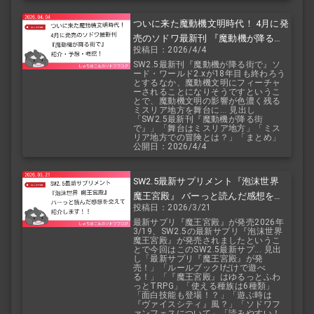
ついに来た魔動機文明時代！ 4月に発
売のソドワ最新刊 『魔動機が降る街
投稿日：2026/4/4
で』 紹介・予想・考察！
SW2.5最新刊『魔動機が降る街で』ソ
ード・ワールド2.xが18年目も終わろう
とするなか、魔動機文明にフィーチャ
ーされることになりそうですというこ
とで、魔動機文明の影響が色濃く残る
ミスリア地方を舞台に... 見出し
「SW2.5最新刊『魔動機が降る街
で』」「舞台はミスリア地方」「ミス
リア地方での冒険とは？」「まとめ」
公開日：2026/4/4
SW2.5最新サプリメント『泡沫世界
魔王宮殿』 バーっと読んだ感想を交
投稿日：2026/3/21
えて紹介します！！
最新サプリ『魔王宮殿』が発売2026年
3/19、SW2.5の最新サプリ『泡沫世界
魔王宮殿』が発売されましたというこ
とで今回はこのSW2.5最新サプ... 見出
し「最新サプリ『魔王宮殿』が発
売！」「ルールブックIだけで遊べ
る！」「『魔王宮殿』はゆるっとふわ
っとTRPG」「使える種族は6種類」
「面白技能も登場！？」「遊ぶ時は
『ヴァイスシティ』風？」「ソドワフ
ァンフェスについて」「読みやすい！