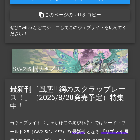
このページのURLをコピー
ぜひTwitterなどでシェアしてこのウェブサイトを広めてく
ださい！
最新刊『風塵!! 鋼のスクラップレー
ス！』（2026/8/20発売予定）特集
中！
当ウェブサイト〈しゃちほこの尾びれ亭〉ではソード・ワ
ールド2.5（SW2.5/ソドワ）の
最新刊
となる
『リプレイ 風