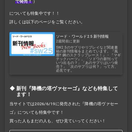
で発売！
）
についても特集中です！！
詳しくは以下のページをご覧ください。
ソード・ワールド2.5 新刊情報
2週間前に更新
SW2.5のサプリやリプレイなど関連書
籍の新刊情報をまとめています。『風
塵!! 鋼のスクラップレース！』・『マギ
テックハーツ』。「ソドワの新刊って
いつ出るの？」「あのサプリはいつ発
売？」「次のサプリは何？」って方、
必見です。
新刊『降機の塔ヴァセーゴ』なども特集して
ます！
当サイトでは2026/6/19に発売された『降機の塔ヴァセー
ゴ』についても特集中です！
買った人もまだの人も、ぜひ見ていってください！