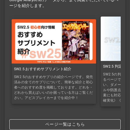
ージを紹介します。
SW2.5 判定
SW2.5 おすすめサプリメント紹介
SW2.5の判定
SW2.5のおすすめサプリの紹介ページです。発売
るページです。
済みの全てのサプリについて、簡単な紹介と初心
い、ダメージの
者へのおすすめ度を掲載しております。どれを・
ルや防護点、半
どれから買えばいいのか困っている方はご覧くだ
素にも対応して
さい。アビスブレイカーまでを紹介中！
確実化》《魔法
ページ一覧はこちら