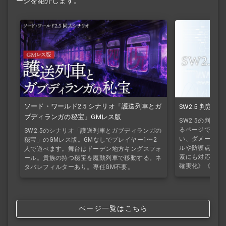
ージを紹介します。
ソード・ワールド2.5 シナリオ「護送列車とガ
SW2.5 判定
ブディランガの秘宝」GMレス版
SW2.5の判定
るページです。
SW2.5のシナリオ「護送列車とガブディランガの
い、ダメージの
秘宝」のGMレス版。GMなしでプレイヤー1〜2
ルや防護点、半
人で遊べます。舞台はドーデン地方キングスフォ
素にも対応して
ール。貴族の持つ秘宝を魔動列車で移動する。ネ
確実化》《魔法
タバレフィルターあり。専任GM不要。
ページ一覧はこちら