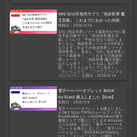
SW2.5の3月発売サプリ『泡沫世界 魔
王宮殿』 これまでにわかった内容を
投稿日：2026/3/16
予想を交えて紹介
3月に泡沫世界シリーズ最新作3/19に発
売予定の新サプリ『泡沫世界魔王宮
殿』について、予想を交えて紹介しま
すこちら、泡沫世界シリーズの3作目と
なりますこれまでの泡沫世界シリーズ
泡沫世界シ... 見出し「3月に泡沫世界シ
リーズ最新作！」「これまでの泡沫世
界シリーズ」「『泡沫世界 魔王宮殿』
はどんな本？」「しゃちほこ丸の予
想」「イラストはマニアニ先生！」
「ということで」「ソドワファンフェ
スについて」 公開日：2026/3/16
電子ペーパータブレット BOOX
Go7Gen2 購入しました【Eink】
投稿日：2026/3/6
電子ペーパータブレットを購入しまし
たSW2.5ほかTRPGのルールブックを
BookWalkerというKADOKAWAの電子
書籍ストアで購入していますAmazon
よりもKAD... 見出し「電子ペーパータ
ブレットを購入しました」「電子ペー
パーとは？」「BOOX¥sGo7Gen2と
は？」「ということで」 公開日：