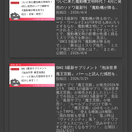
ついに来た魔動機文明時代！ 4月に発
売のソドワ最新刊 『魔動機が降る街
投稿日：2026/4/4
で』 紹介・予想・考察！
SW2.5最新刊『魔動機が降る街で』ソ
ード・ワールド2.xが18年目も終わろう
とするなか、魔動機文明にフィーチャ
ーされることになりそうですというこ
とで、魔動機文明の影響が色濃く残る
ミスリア地方を舞台に... 見出し
「SW2.5最新刊『魔動機が降る街
で』」「舞台はミスリア地方」「ミス
リア地方での冒険とは？」「まとめ」
公開日：2026/4/4
SW2.5最新サプリメント『泡沫世界
魔王宮殿』 バーっと読んだ感想を交
投稿日：2026/3/21
えて紹介します！！
最新サプリ『魔王宮殿』が発売2026年
3/19、SW2.5の最新サプリ『泡沫世界
魔王宮殿』が発売されましたというこ
とで今回はこのSW2.5最新サプ... 見出
し「最新サプリ『魔王宮殿』が発
売！」「ルールブックIだけで遊べ
る！」「『魔王宮殿』はゆるっとふわ
っとTRPG」「使える種族は6種類」
「面白技能も登場！？」「遊ぶ時は
『ヴァイスシティ』風？」「ソドワフ
ァンフェスについて」「読みやすい！
すぐ遊びたくなるサプリ！」 公開日：
2026/3/21