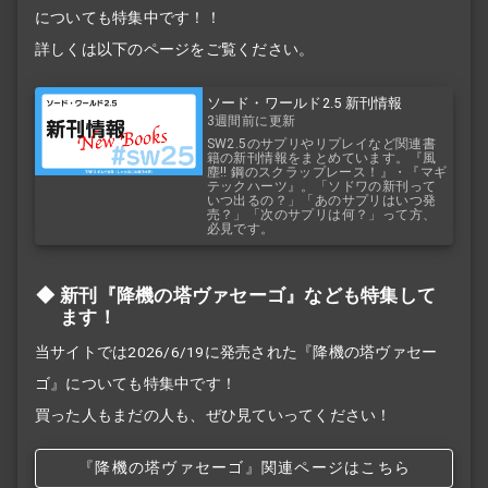
についても特集中です！！
詳しくは以下のページをご覧ください。
ソード・ワールド2.5 新刊情報
3週間前に更新
SW2.5のサプリやリプレイなど関連書
籍の新刊情報をまとめています。『風
塵!! 鋼のスクラップレース！』・『マギ
テックハーツ』。「ソドワの新刊って
いつ出るの？」「あのサプリはいつ発
売？」「次のサプリは何？」って方、
必見です。
新刊『降機の塔ヴァセーゴ』なども特集して
ます！
当サイトでは2026/6/19に発売された『降機の塔ヴァセー
ゴ』についても特集中です！
買った人もまだの人も、ぜひ見ていってください！
『降機の塔ヴァセーゴ』関連ページはこちら