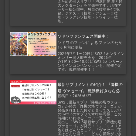
ぶための同人サプリ『泡沫世界 星と砂
のノクターン』を開発中です。現在ア
ーリー版公開中。独自の技能を4つ収
録。ジアストリ技能・アシェーラ技
能・フラグレゾ技能・トワイラー技
能。
ソドワファンフェス開催中！
ソドワのファンによるファンのため
1ヶ月前に更新
のお祭り！
2026年7/11〜20日にSW2.5オンライン
オンリー同人即売会を、2026年
7/1913:00〜18:00にSW2.5オンリーオ
ンラインコンベンションを、開催予定
です。現在開催中！！
最新サプリメントの紹介！ 『降機の
塔 ヴァセーゴ』 魔動機好きなら必
投稿日：2026/6/27
見！ 随伴魔動機と旅に出よう！
SW2.5最新サプリ『降機の塔ヴァセー
ゴ』が発売『降機の塔ヴァセーゴ』が
発売されました何かと言って久しぶり
のSW2.5のサプリです昨年同様、この
時期にいわゆる「ツアー系」の、一...
見出し「SW2.5最新サプリ『降機の塔
ヴァセーゴ』が発売！！」「ミスリア
地方はどんなとこ？」「ヴァセーゴ王
国はどんな国？」「どんな冒険ができ