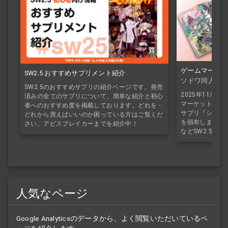
ゲームマーケッ
SW2.5 おすすめサプリメント紹介
ソドワ同人誌
SW2.5のおすすめサプリの紹介ページです。発売
2025年11/
済みの全てのサプリについて、簡単な紹介と初心
マーケット2025
者へのおすすめ度を掲載しております。どれを・
サプリ『シナノシ
どれから買えばいいのか困っている方はご覧くだ
を頒布しました
さい。アビスブレイカーまでを紹介中！
などSW2.5オ
人気なページ
Google Analyticsのデータから、よく閲覧いただいているペ