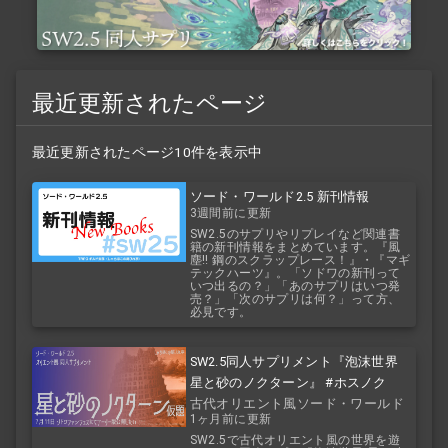
最近更新されたページ
最近更新されたページ10件を表示中
ソード・ワールド2.5 新刊情報
3週間前に更新
SW2.5のサプリやリプレイなど関連書
籍の新刊情報をまとめています。『風
塵!! 鋼のスクラップレース！』・『マギ
テックハーツ』。「ソドワの新刊って
いつ出るの？」「あのサプリはいつ発
売？」「次のサプリは何？」って方、
必見です。
SW2.5同人サプリメント『泡沫世界
星と砂のノクターン』 #ホスノク
古代オリエント風ソード・ワールド
1ヶ月前に更新
2.5
SW2.5で古代オリエント風の世界を遊