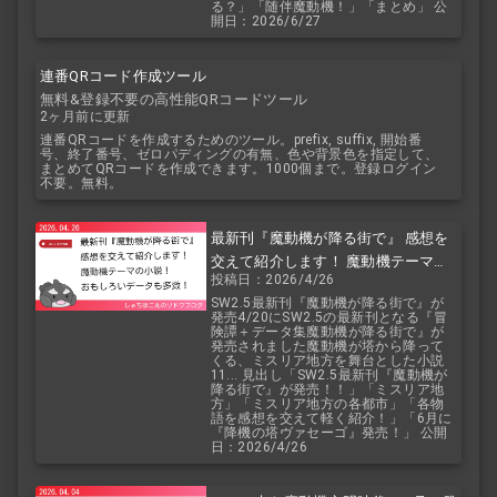
る？」「随伴魔動機！」「まとめ」 公
開日：2026/6/27
連番QRコード作成ツール
無料&登録不要の高性能QRコードツール
2ヶ月前に更新
連番QRコードを作成するためのツール。prefix, suffix, 開始番
号、終了番号、ゼロパディングの有無、色や背景色を指定して、
まとめてQRコードを作成できます。1000個まで。登録ログイン
不要。無料。
最新刊『魔動機が降る街で』 感想を
交えて紹介します！ 魔動機テーマの
投稿日：2026/4/26
小説！ おもしろいデータも多数！
SW2.5最新刊『魔動機が降る街で』が
発売4/20にSW2.5の最新刊となる『冒
険譚＋データ集魔動機が降る街で』が
発売されました魔動機が塔から降って
くる、ミスリア地方を舞台とした小説
11... 見出し「SW2.5最新刊『魔動機が
降る街で』が発売！！」「ミスリア地
方」「ミスリア地方の各都市」「各物
語を感想を交えて軽く紹介！」「6月に
『降機の塔ヴァセーゴ』発売！」 公開
日：2026/4/26