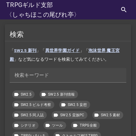
TRPGギルド支部
〈しゃちほこの尾びれ亭〉
検索
「
SW2.5 新刊
」「
異世界学園ガイド
」「
泡沫世界 魔王宮
殿
」など気になるワードを検索してみてください。
検索キーワード
SW2.5
SW2.5 新刊情報
SW2.5 ビルド考察
SW2.5 妄想
SW2.5 同人誌
SW2.5 蛮族PC
SW2.5 素材
シナリオ
ツール
TRPG全般
TRPGいろいろ
クトゥルフ神話TRPG