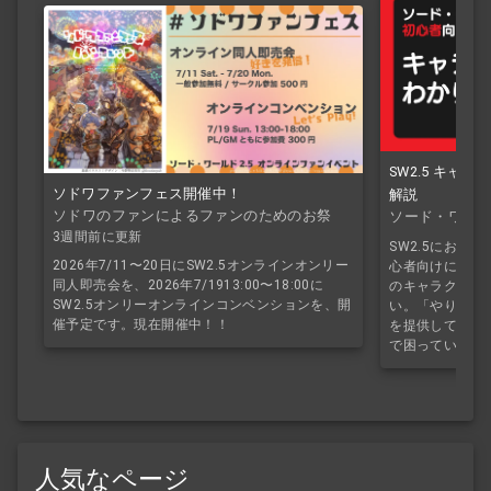
SW2.5 キャ
ソドワファンフェス開催中！
解説
ソドワのファンによるファンのためのお祭
ソード・ワール
り！
3週間前に更新
SW2.5におけ
2026年7/11〜20日にSW2.5オンラインオンリー
心者向けにわか
同人即売会を、2026年7/1913:00〜18:00に
のキャラクター
SW2.5オンリーオンラインコンベンションを、開
い。「やりたい
催予定です。現在開催中！！
を提供していき
で困っている方
人気なページ