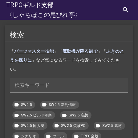
TRPGギルド支部
〈しゃちほこの尾びれ亭〉
検索
「
パーツマスター技能
」「
魔動機が降る街で
」「
ふきのと
うを採りに
」など気になるワードを検索してみてくださ
い。
検索キーワード
SW2.5
SW2.5 新刊情報
SW2.5 ビルド考察
SW2.5 妄想
SW2.5 同人誌
SW2.5 蛮族PC
SW2.5 素材
シナリオ
ツール
TRPG全般