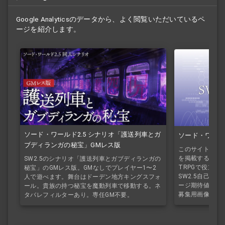
Google Analyticsのデータから、よく閲覧いただいているペ
ージを紹介します。
ソード・ワールド2.5 シナリオ「護送列車とガ
ソード・ワール
ブディランガの秘宝」GMレス版
このサイトで公
を掲載するページ
SW2.5のシナリオ「護送列車とガブディランガの
TRPGで役立
秘宝」のGMレス版。GMなしでプレイヤー1〜2
SW2.5自己紹介
人で遊べます。舞台はドーデン地方キングスフォ
ージ期待値シミ
ール。貴族の持つ秘宝を魔動列車で移動する。ネ
募集用画像作成
タバレフィルターあり。専任GM不要。