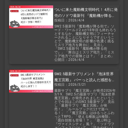
ついに来た魔動機文明時代！ 4月に発
売のソドワ最新刊 『魔動機が降る街
投稿日：2026/4/4
で』 紹介・予想・考察！
SW2.5最新刊『魔動機が降る街で』ソ
ード・ワールド2.xが18年目も終わろう
とするなか、魔動機文明にフィーチャ
ーされることになりそうですというこ
とで、魔動機文明の影響が色濃く残る
ミスリア地方を舞台に... 見出し
「SW2.5最新刊『魔動機が降る街
で』」「舞台はミスリア地方」「ミス
リア地方での冒険とは？」「まとめ」
公開日：2026/4/4
SW2.5最新サプリメント『泡沫世界
魔王宮殿』 バーっと読んだ感想を交
投稿日：2026/3/21
えて紹介します！！
最新サプリ『魔王宮殿』が発売2026年
3/19、SW2.5の最新サプリ『泡沫世界
魔王宮殿』が発売されましたというこ
とで今回はこのSW2.5最新サプ... 見出
し「最新サプリ『魔王宮殿』が発
売！」「ルールブックIだけで遊べ
る！」「『魔王宮殿』はゆるっとふわ
っとTRPG」「使える種族は6種類」
「面白技能も登場！？」「遊ぶ時は
『ヴァイスシティ』風？」「ソドワフ
ァンフェスについて」「読みやすい！