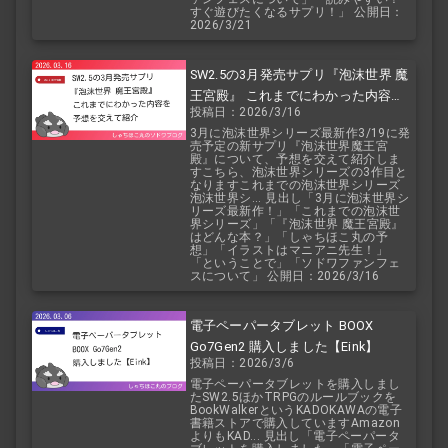
すぐ遊びたくなるサプリ！」 公開日：
2026/3/21
SW2.5の3月発売サプリ『泡沫世界 魔
王宮殿』 これまでにわかった内容を
投稿日：2026/3/16
予想を交えて紹介
3月に泡沫世界シリーズ最新作3/19に発
売予定の新サプリ『泡沫世界魔王宮
殿』について、予想を交えて紹介しま
すこちら、泡沫世界シリーズの3作目と
なりますこれまでの泡沫世界シリーズ
泡沫世界シ... 見出し「3月に泡沫世界シ
リーズ最新作！」「これまでの泡沫世
界シリーズ」「『泡沫世界 魔王宮殿』
はどんな本？」「しゃちほこ丸の予
想」「イラストはマニアニ先生！」
「ということで」「ソドワファンフェ
スについて」 公開日：2026/3/16
電子ペーパータブレット BOOX
Go7Gen2 購入しました【Eink】
投稿日：2026/3/6
電子ペーパータブレットを購入しまし
たSW2.5ほかTRPGのルールブックを
BookWalkerというKADOKAWAの電子
書籍ストアで購入していますAmazon
よりもKAD... 見出し「電子ペーパータ