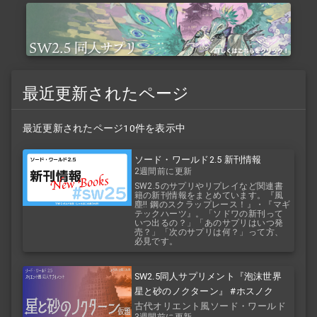
最近更新されたページ
最近更新されたページ10件を表示中
ソード・ワールド2.5 新刊情報
2週間前に更新
SW2.5のサプリやリプレイなど関連書
籍の新刊情報をまとめています。『風
塵!! 鋼のスクラップレース！』・『マギ
テックハーツ』。「ソドワの新刊って
いつ出るの？」「あのサプリはいつ発
売？」「次のサプリは何？」って方、
必見です。
SW2.5同人サプリメント『泡沫世界
星と砂のノクターン』 #ホスノク
古代オリエント風ソード・ワールド
3週間前に更新