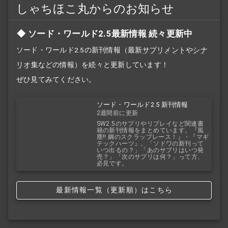
しゃちほこ丸からのお知らせ
ソード・ワールド2.5最新情報 続々更新中
ソード・ワールド2.5の新刊情報（最新
サプリメント
や
シナ
リオ
集などの情報）を続々と更新しています！
ぜひ見てみてください。
ソード・ワールド2.5 新刊情報
2週間前に更新
SW2.5のサプリやリプレイなど関連書
籍の新刊情報をまとめています。『風
塵!! 鋼のスクラップレース！』・『マギ
テックハーツ』。「ソドワの新刊って
いつ出るの？」「あのサプリはいつ発
売？」「次のサプリは何？」って方、
必見です。
最新情報一覧（更新順）はこちら