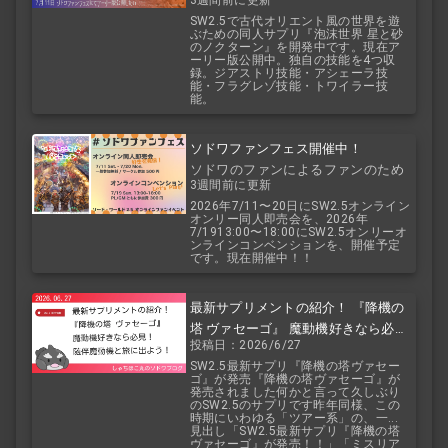
2.5
SW2.5で古代オリエント風の世界を遊
ぶための同人サプリ『泡沫世界 星と砂
のノクターン』を開発中です。現在ア
ーリー版公開中。独自の技能を4つ収
録。ジアストリ技能・アシェーラ技
能・フラグレゾ技能・トワイラー技
能。
ソドワファンフェス開催中！
ソドワのファンによるファンのため
3週間前に更新
のお祭り！
2026年7/11〜20日にSW2.5オンライン
オンリー同人即売会を、2026年
7/1913:00〜18:00にSW2.5オンリーオ
ンラインコンベンションを、開催予定
です。現在開催中！！
最新サプリメントの紹介！ 『降機の
塔 ヴァセーゴ』 魔動機好きなら必
投稿日：2026/6/27
見！ 随伴魔動機と旅に出よう！
SW2.5最新サプリ『降機の塔ヴァセー
ゴ』が発売『降機の塔ヴァセーゴ』が
発売されました何かと言って久しぶり
のSW2.5のサプリです昨年同様、この
時期にいわゆる「ツアー系」の、一...
見出し「SW2.5最新サプリ『降機の塔
ヴァセーゴ』が発売！！」「ミスリア