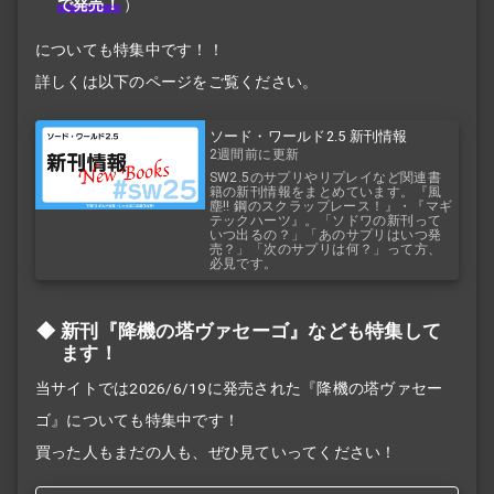
で発売！
）
についても特集中です！！
詳しくは以下のページをご覧ください。
ソード・ワールド2.5 新刊情報
2週間前に更新
SW2.5のサプリやリプレイなど関連書
籍の新刊情報をまとめています。『風
塵!! 鋼のスクラップレース！』・『マギ
テックハーツ』。「ソドワの新刊って
いつ出るの？」「あのサプリはいつ発
売？」「次のサプリは何？」って方、
必見です。
新刊『降機の塔ヴァセーゴ』なども特集して
ます！
当サイトでは2026/6/19に発売された『降機の塔ヴァセー
ゴ』についても特集中です！
買った人もまだの人も、ぜひ見ていってください！