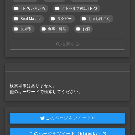
TRPGいろいろ
クトゥルフ神話TRPG
Real Madrid
ラグビー
しゃちほこ丸
技術系
食事・料理
お酒
検索する
検索結果はありません。
他のキーワードで検索してください。
このページをツイート
このページをツイート
（Bluesky）