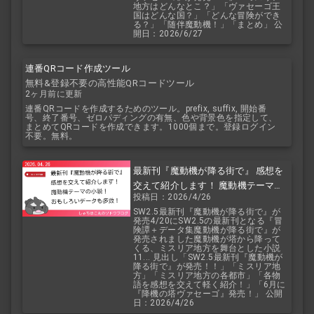
地方はどんなとこ？」「ヴァセーゴ王
国はどんな国？」「どんな冒険ができ
る？」「随伴魔動機！」「まとめ」 公
開日：2026/6/27
連番QRコード作成ツール
無料&登録不要の高性能QRコードツール
2ヶ月前に更新
連番QRコードを作成するためのツール。prefix, suffix, 開始番
号、終了番号、ゼロパディングの有無、色や背景色を指定して、
まとめてQRコードを作成できます。1000個まで。登録ログイン
不要。無料。
最新刊『魔動機が降る街で』 感想を
交えて紹介します！ 魔動機テーマの
投稿日：2026/4/26
小説！ おもしろいデータも多数！
SW2.5最新刊『魔動機が降る街で』が
発売4/20にSW2.5の最新刊となる『冒
険譚＋データ集魔動機が降る街で』が
発売されました魔動機が塔から降って
くる、ミスリア地方を舞台とした小説
11... 見出し「SW2.5最新刊『魔動機が
降る街で』が発売！！」「ミスリア地
方」「ミスリア地方の各都市」「各物
語を感想を交えて軽く紹介！」「6月に
『降機の塔ヴァセーゴ』発売！」 公開
日：2026/4/26