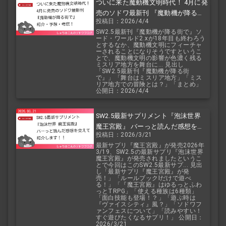
ついに来た魔動機文明時代！ 4月に発
売のソドワ最新刊 『魔動機が降る街
投稿日：2026/4/4
で』 紹介・予想・考察！
SW2.5最新刊『魔動機が降る街で』ソ
ード・ワールド2.xが18年目も終わろう
とするなか、魔動機文明にフィーチャ
ーされることになりそうですというこ
とで、魔動機文明の影響が色濃く残る
ミスリア地方を舞台に... 見出し
「SW2.5最新刊『魔動機が降る街
で』」「舞台はミスリア地方」「ミス
リア地方での冒険とは？」「まとめ」
公開日：2026/4/4
SW2.5最新サプリメント『泡沫世界
魔王宮殿』 バーっと読んだ感想を交
投稿日：2026/3/21
えて紹介します！！
最新サプリ『魔王宮殿』が発売2026年
3/19、SW2.5の最新サプリ『泡沫世界
魔王宮殿』が発売されましたというこ
とで今回はこのSW2.5最新サプ... 見出
し「最新サプリ『魔王宮殿』が発
売！」「ルールブックIだけで遊べ
る！」「『魔王宮殿』はゆるっとふわ
っとTRPG」「使える種族は6種類」
「面白技能も登場！？」「遊ぶ時は
『ヴァイスシティ』風？」「ソドワフ
ァンフェスについて」「読みやすい！
すぐ遊びたくなるサプリ！」 公開日：
2026/3/21