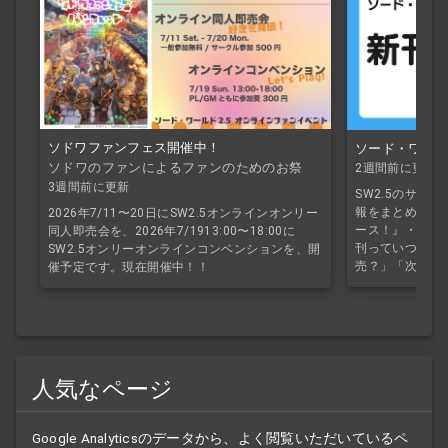
ソドワファンフェス開催中！
ソード・ワールド
ソドワのファンによるファンのためのお祭
2週間前に更新
り！
3週間前に更新
SW2.5のサプ
報をまとめていま
2026年7/11〜20日にSW2.5オンラインオンリー
ース！』・『マ
同人即売会を、2026年7/1913:00〜18:00に
刊っていつ出る
SW2.5オンリーオンラインコンベンションを、開
売？」「次のサ
催予定です。現在開催中！！
人気なページ
Google Analyticsのデータから、よく閲覧いただいているペ