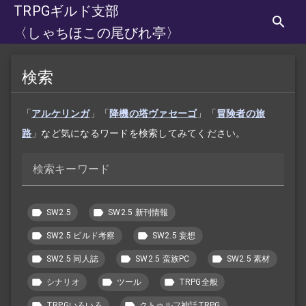
TRPGギルド支部
〈しゃちほこの尾びれ亭〉
検索
「
アルケリンガ
」「
降機の塔ヴァセーゴ
」「
冒険者の旅
路
」など気になるワードを検索してみてください。
検索キーワード
SW2.5
SW2.5 新刊情報
SW2.5 ビルド考察
SW2.5 妄想
SW2.5 同人誌
SW2.5 蛮族PC
SW2.5 素材
シナリオ
ツール
TRPG全般
TRPGいろいろ
クトゥルフ神話TRPG