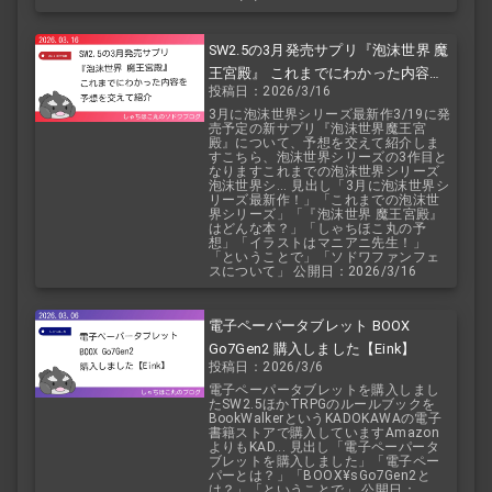
SW2.5の3月発売サプリ『泡沫世界 魔
王宮殿』 これまでにわかった内容を
投稿日：2026/3/16
予想を交えて紹介
3月に泡沫世界シリーズ最新作3/19に発
売予定の新サプリ『泡沫世界魔王宮
殿』について、予想を交えて紹介しま
すこちら、泡沫世界シリーズの3作目と
なりますこれまでの泡沫世界シリーズ
泡沫世界シ... 見出し「3月に泡沫世界シ
リーズ最新作！」「これまでの泡沫世
界シリーズ」「『泡沫世界 魔王宮殿』
はどんな本？」「しゃちほこ丸の予
想」「イラストはマニアニ先生！」
「ということで」「ソドワファンフェ
スについて」 公開日：2026/3/16
電子ペーパータブレット BOOX
Go7Gen2 購入しました【Eink】
投稿日：2026/3/6
電子ペーパータブレットを購入しまし
たSW2.5ほかTRPGのルールブックを
BookWalkerというKADOKAWAの電子
書籍ストアで購入していますAmazon
よりもKAD... 見出し「電子ペーパータ
ブレットを購入しました」「電子ペー
パーとは？」「BOOX¥sGo7Gen2と
は？」「ということで」 公開日：