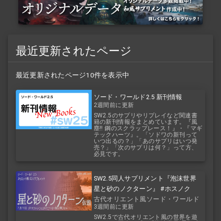
最近更新されたページ
最近更新されたページ10件を表示中
ソード・ワールド2.5 新刊情報
2週間前に更新
SW2.5のサプリやリプレイなど関連書
籍の新刊情報をまとめています。『風
塵!! 鋼のスクラップレース！』・『マギ
テックハーツ』。「ソドワの新刊って
いつ出るの？」「あのサプリはいつ発
売？」「次のサプリは何？」って方、
必見です。
SW2.5同人サプリメント『泡沫世界
星と砂のノクターン』 #ホスノク
古代オリエント風ソード・ワールド
3週間前に更新
2.5
SW2.5で古代オリエント風の世界を遊