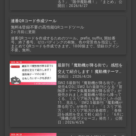
る？」「随伴魔動機！」「まとめ」 公
開日：2026/6/27
連番QRコード作成ツール
無料&登録不要の高性能QRコードツール
2ヶ月前に更新
連番QRコードを作成するためのツール。prefix, suffix, 開始番
号、終了番号、ゼロパディングの有無、色や背景色を指定して、
まとめてQRコードを作成できます。1000個まで。登録ログイン
不要。無料。
最新刊『魔動機が降る街で』 感想を
交えて紹介します！ 魔動機テーマの
投稿日：2026/4/26
小説！ おもしろいデータも多数！
SW2.5最新刊『魔動機が降る街で』が
発売4/20にSW2.5の最新刊となる『冒
険譚＋データ集魔動機が降る街で』が
発売されました魔動機が塔から降って
くる、ミスリア地方を舞台とした小説
11... 見出し「SW2.5最新刊『魔動機が
降る街で』が発売！！」「ミスリア地
方」「ミスリア地方の各都市」「各物
語を感想を交えて軽く紹介！」「6月に
『降機の塔ヴァセーゴ』発売！」 公開
日：2026/4/26