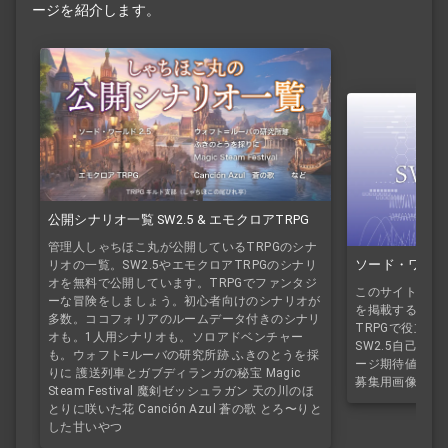
ージを紹介します。
公開シナリオ一覧 SW2.5 & エモクロアTRPG
管理人しゃちほこ丸が公開しているTRPGのシナ
ソード・ワール
リオの一覧。SW2.5やエモクロアTRPGのシナリ
オを無料で公開しています。TRPGでファンタジ
このサイトで公
ーな冒険をしましょう。初心者向けのシナリオが
を掲載するページ
多数。ココフォリアのルームデータ付きのシナリ
TRPGで役立
オも。1人用シナリオも。ソロアドベンチャー
SW2.5自己紹介
も。ウォフト=ルーバの研究所跡 ふきのとうを採
ージ期待値シミ
りに 護送列車とガブディランガの秘宝 Magic
募集用画像作成
Steam Festival 魔剣ゼッシュラガン 天の川のほ
とりに咲いた花 Canción Azul 蒼の歌 とろ〜りと
した甘いやつ