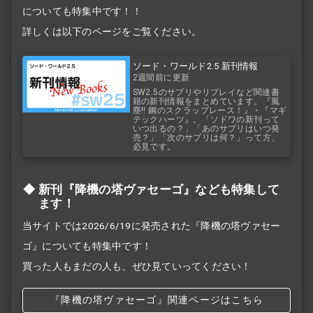
についても特集中です！！
詳しくは以下のページをご覧ください。
ソード・ワールド2.5 新刊情報
2週間前に更新
SW2.5のサプリやリプレイなど関連書
籍の新刊情報をまとめています。『風
塵!! 鋼のスクラップレース！』・『マギ
テックハーツ』。「ソドワの新刊って
いつ出るの？」「あのサプリはいつ発
売？」「次のサプリは何？」って方、
必見です。
新刊『降機の塔ヴァセーゴ』なども特集して
ます！
当サイトでは2026/6/19に発売された『降機の塔ヴァセー
ゴ』についても特集中です！
買った人もまだの人も、ぜひ見ていってください！
『降機の塔ヴァセーゴ』関連ページはこちら