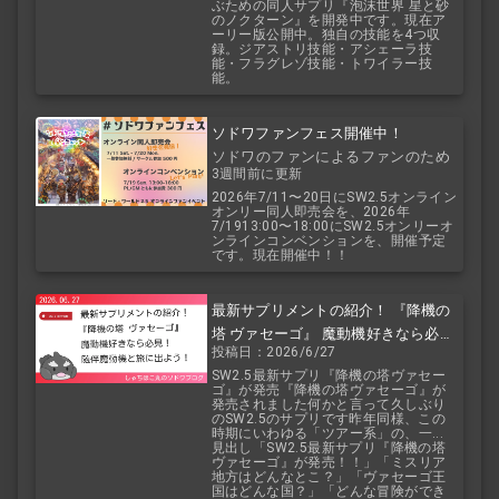
ぶための同人サプリ『泡沫世界 星と砂
のノクターン』を開発中です。現在ア
ーリー版公開中。独自の技能を4つ収
録。ジアストリ技能・アシェーラ技
能・フラグレゾ技能・トワイラー技
能。
ソドワファンフェス開催中！
ソドワのファンによるファンのため
3週間前に更新
のお祭り！
2026年7/11〜20日にSW2.5オンライン
オンリー同人即売会を、2026年
7/1913:00〜18:00にSW2.5オンリーオ
ンラインコンベンションを、開催予定
です。現在開催中！！
最新サプリメントの紹介！ 『降機の
塔 ヴァセーゴ』 魔動機好きなら必
投稿日：2026/6/27
見！ 随伴魔動機と旅に出よう！
SW2.5最新サプリ『降機の塔ヴァセー
ゴ』が発売『降機の塔ヴァセーゴ』が
発売されました何かと言って久しぶり
のSW2.5のサプリです昨年同様、この
時期にいわゆる「ツアー系」の、一...
見出し「SW2.5最新サプリ『降機の塔
ヴァセーゴ』が発売！！」「ミスリア
地方はどんなとこ？」「ヴァセーゴ王
国はどんな国？」「どんな冒険ができ