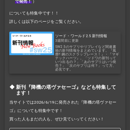
で発売！
）
についても特集中です！！
詳しくは以下のページをご覧ください。
ソード・ワールド2.5 新刊情報
3週間前に更新
SW2.5のサプリやリプレイなど関連書
籍の新刊情報をまとめています。『風
塵!! 鋼のスクラップレース！』・『マギ
テックハーツ』。「ソドワの新刊って
いつ出るの？」「あのサプリはいつ発
売？」「次のサプリは何？」って方、
必見です。
新刊『降機の塔ヴァセーゴ』なども特集して
ます！
当サイトでは2026/6/19に発売された『降機の塔ヴァセー
ゴ』についても特集中です！
買った人もまだの人も、ぜひ見ていってください！