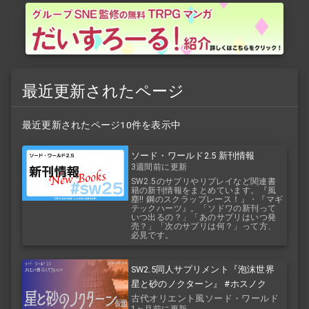
最近更新されたページ
最近更新されたページ10件を表示中
ソード・ワールド2.5 新刊情報
3週間前に更新
SW2.5のサプリやリプレイなど関連書
籍の新刊情報をまとめています。『風
塵!! 鋼のスクラップレース！』・『マギ
テックハーツ』。「ソドワの新刊って
いつ出るの？」「あのサプリはいつ発
売？」「次のサプリは何？」って方、
必見です。
SW2.5同人サプリメント『泡沫世界
星と砂のノクターン』 #ホスノク
古代オリエント風ソード・ワールド
1ヶ月前に更新