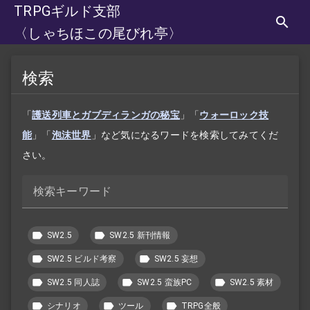
TRPGギルド支部
〈しゃちほこの尾びれ亭〉
検索
「
護送列車とガブディランガの秘宝
」「
ウォーロック技
能
」「
泡沫世界
」など気になるワードを検索してみてくだ
さい。
検索キーワード
SW2.5
SW2.5 新刊情報
SW2.5 ビルド考察
SW2.5 妄想
SW2.5 同人誌
SW2.5 蛮族PC
SW2.5 素材
シナリオ
ツール
TRPG全般