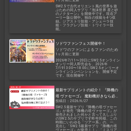
2.5
SW2.5で古代オリエント風の世界を遊
ぶための同人サプリ『泡沫世界 星と砂
のノクターン』を開発中です。現在ア
ーリー版公開中。独自の技能を4つ収
録。ジアストリ技能・アシェーラ技
能・フラグレゾ技能・トワイラー技
能。
ソドワファンフェス開催中！
ソドワのファンによるファンのため
1ヶ月前に更新
のお祭り！
2026年7/11〜20日にSW2.5オンライン
オンリー同人即売会を、2026年
7/1913:00〜18:00にSW2.5オンリーオ
ンラインコンベンションを、開催予定
です。現在開催中！！
最新サプリメントの紹介！ 『降機の
塔 ヴァセーゴ』 魔動機好きなら必
投稿日：2026/6/27
見！ 随伴魔動機と旅に出よう！
SW2.5最新サプリ『降機の塔ヴァセー
ゴ』が発売『降機の塔ヴァセーゴ』が
発売されました何かと言って久しぶり
のSW2.5のサプリです昨年同様、この
時期にいわゆる「ツアー系」の、一...
見出し「SW2.5最新サプリ『降機の塔
ヴァセーゴ』が発売！！」「ミスリア