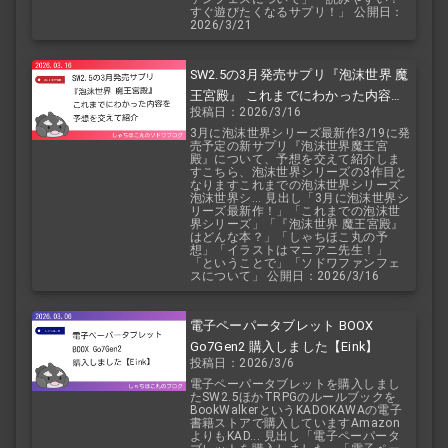
すぐ遊びたくなるサプリ！」 公開日：
2026/3/21
SW2.5の3月発売サプリ『泡沫世界 魔
王宮殿』 これまでにわかった内容を
投稿日：2026/3/16
予想を交えて紹介
3月に泡沫世界シリーズ最新作3/19に発
売予定の新サプリ『泡沫世界魔王宮
殿』について、予想を交えて紹介しま
すこちら、泡沫世界シリーズの3作目と
なりますこれまでの泡沫世界シリーズ
泡沫世界シ... 見出し「3月に泡沫世界シ
リーズ最新作！」「これまでの泡沫世
界シリーズ」「『泡沫世界 魔王宮殿』
はどんな本？」「しゃちほこ丸の予
想」「イラストはマニアニ先生！」
「ということで」「ソドワファンフェ
スについて」 公開日：2026/3/16
電子ペーパータブレット BOOX
Go7Gen2 購入しました【Eink】
投稿日：2026/3/6
電子ペーパータブレットを購入しまし
たSW2.5ほかTRPGのルールブックを
BookWalkerというKADOKAWAの電子
書籍ストアで購入していますAmazon
よりもKAD... 見出し「電子ペーパータ