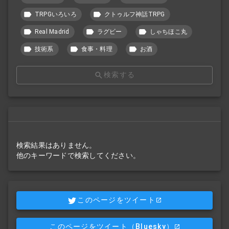
TRPGいろいろ
クトゥルフ神話TRPG
Real Madrid
ラグビー
しゃちほこ丸
技術系
食事・料理
お酒
検索する
検索結果はありません。
他のキーワードで検索してください。
このページをツイート
このページをツイート
（Bluesky）