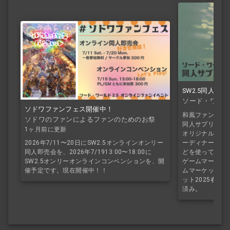
SW2.5同人
ソード・ワールド
ソドワファンフェス開催中！
和風ファンタジー
ソドワのファンによるファンのためのお祭
同人サプリ『シ
り！
1ヶ月前に更新
オリジナル種族
2026年7/11〜20日にSW2.5オンラインオンリー
ーディナー技能
同人即売会を、2026年7/1913:00〜18:00に
どを使って、特
SW2.5オンリーオンラインコンベンションを、開
ゲームマーケット
催予定です。現在開催中！！
ムマーケット20
ット2025春で
済み。