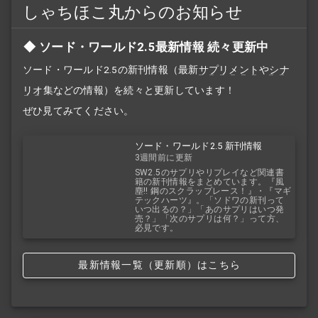
しゃちほこ丸からのお知らせ
ソード・ワールド2.5最新情報 続々更新中
ソード・ワールド2.5の新刊情報（最新
サプリメント
や
シナ
リオ
集などの情報）を続々と更新しています！
ぜひ見てみてください。
ソード・ワールド2.5 新刊情報
3週間前に更新
SW2.5のサプリやリプレイなど関連書
籍の新刊情報をまとめています。『風
塵!! 鋼のスクラップレース！』・『マギ
テックハーツ』。「ソドワの新刊って
いつ出るの？」「あのサプリはいつ発
売？」「次のサプリは何？」って方、
必見です。
最新情報一覧（更新順）はこちら