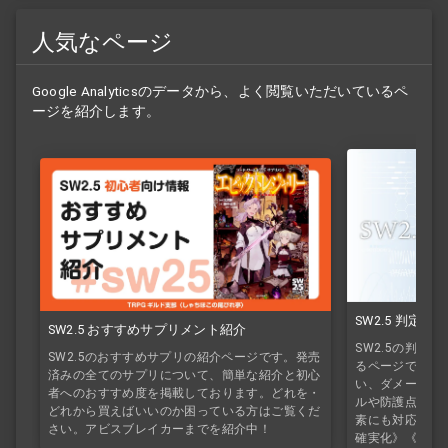
人気なページ
Google Analyticsのデータから、よく閲覧いただいているペ
ージを紹介します。
SW2.5 判定
SW2.5 おすすめサプリメント紹介
SW2.5の判定
SW2.5のおすすめサプリの紹介ページです。発売
るページです。
済みの全てのサプリについて、簡単な紹介と初心
い、ダメージの
者へのおすすめ度を掲載しております。どれを・
ルや防護点、半
どれから買えばいいのか困っている方はご覧くだ
素にも対応して
さい。アビスブレイカーまでを紹介中！
確実化》《魔法