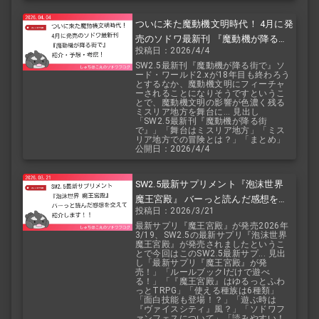
ついに来た魔動機文明時代！ 4月に発
売のソドワ最新刊 『魔動機が降る街
投稿日：2026/4/4
で』 紹介・予想・考察！
SW2.5最新刊『魔動機が降る街で』ソ
ード・ワールド2.xが18年目も終わろう
とするなか、魔動機文明にフィーチャ
ーされることになりそうですというこ
とで、魔動機文明の影響が色濃く残る
ミスリア地方を舞台に... 見出し
「SW2.5最新刊『魔動機が降る街
で』」「舞台はミスリア地方」「ミス
リア地方での冒険とは？」「まとめ」
公開日：2026/4/4
SW2.5最新サプリメント『泡沫世界
魔王宮殿』 バーっと読んだ感想を交
投稿日：2026/3/21
えて紹介します！！
最新サプリ『魔王宮殿』が発売2026年
3/19、SW2.5の最新サプリ『泡沫世界
魔王宮殿』が発売されましたというこ
とで今回はこのSW2.5最新サプ... 見出
し「最新サプリ『魔王宮殿』が発
売！」「ルールブックIだけで遊べ
る！」「『魔王宮殿』はゆるっとふわ
っとTRPG」「使える種族は6種類」
「面白技能も登場！？」「遊ぶ時は
『ヴァイスシティ』風？」「ソドワフ
ァンフェスについて」「読みやすい！