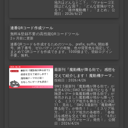
地方はどんなとこ？」「ヴァセーゴ王
国はどんな国？」「どんな冒険ができ
る？」「随伴魔動機！」「まとめ」 公
開日：2026/6/27
連番QRコード作成ツール
無料&登録不要の高性能QRコードツール
2ヶ月前に更新
連番QRコードを作成するためのツール。prefix, suffix, 開始番
号、終了番号、ゼロパディングの有無、色や背景色を指定して、
まとめてQRコードを作成できます。1000個まで。登録ログイン
不要。無料。
最新刊『魔動機が降る街で』 感想を
交えて紹介します！ 魔動機テーマの
投稿日：2026/4/26
小説！ おもしろいデータも多数！
SW2.5最新刊『魔動機が降る街で』が
発売4/20にSW2.5の最新刊となる『冒
険譚＋データ集魔動機が降る街で』が
発売されました魔動機が塔から降って
くる、ミスリア地方を舞台とした小説
11... 見出し「SW2.5最新刊『魔動機が
降る街で』が発売！！」「ミスリア地
方」「ミスリア地方の各都市」「各物
語を感想を交えて軽く紹介！」「6月に
『降機の塔ヴァセーゴ』発売！」 公開
日：2026/4/26