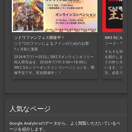
ソドワファンフェス開催中！
SW2.5ビルド
ソドワのファンによるファンのためのお祭
ソード・ワール
り！
1ヶ月前に更新
そもそもSW2.
2026年7/11〜20日にSW2.5オンラインオンリー
を紹介します。S
同人即売会を、2026年7/1913:00〜18:00に
ドの作り方を初
SW2.5オンリーオンラインコンベンションを、開
います。ソドワ
催予定です。現在開催中！！
方、必見です。
人気なページ
Google Analyticsのデータから、よく閲覧いただいているペ
ージを紹介します。