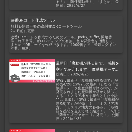
る？」「随伴魔動機！」「まとめ」 公
開日：2026/6/27
連番QRコード作成ツール
無料&登録不要の高性能QRコードツール
2ヶ月前に更新
連番QRコードを作成するためのツール。prefix, suffix, 開始番
号、終了番号、ゼロパディングの有無、色や背景色を指定して、
まとめてQRコードを作成できます。1000個まで。登録ログイン
不要。無料。
最新刊『魔動機が降る街で』 感想を
交えて紹介します！ 魔動機テーマの
投稿日：2026/4/26
小説！ おもしろいデータも多数！
SW2.5最新刊『魔動機が降る街で』が
発売4/20にSW2.5の最新刊となる『冒
険譚＋データ集魔動機が降る街で』が
発売されました魔動機が塔から降って
くる、ミスリア地方を舞台とした小説
11... 見出し「SW2.5最新刊『魔動機が
降る街で』が発売！！」「ミスリア地
方」「ミスリア地方の各都市」「各物
語を感想を交えて軽く紹介！」「6月に
『降機の塔ヴァセーゴ』発売！」 公開
日：2026/4/26