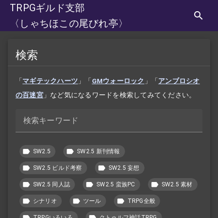
TRPGギルド支部
〈しゃちほこの尾びれ亭〉
検索
「
マギテックハーツ
」「
GMウォーロック
」「
アンブロシオ
の百迷宮
」など気になるワードを検索してみてください。
検索キーワード
SW2.5
SW2.5 新刊情報
SW2.5 ビルド考察
SW2.5 妄想
SW2.5 同人誌
SW2.5 蛮族PC
SW2.5 素材
シナリオ
ツール
TRPG全般
TRPGいろいろ
クトゥルフ神話TRPG