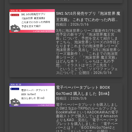
SW2.5の3月発売サプリ『泡沫世界 魔
王宮殿』 これまでにわかった内容を
投稿日：2026/3/16
予想を交えて紹介
3月に泡沫世界シリーズ最新作3/19に発
売予定の新サプリ『泡沫世界魔王宮
殿』について、予想を交えて紹介しま
すこちら、泡沫世界シリーズの3作目と
なりますこれまでの泡沫世界シリーズ
泡沫世界シ... 見出し「3月に泡沫世界シ
リーズ最新作！」「これまでの泡沫世
界シリーズ」「『泡沫世界 魔王宮殿』
はどんな本？」「しゃちほこ丸の予
想」「イラストはマニアニ先生！」
「ということで」「ソドワファンフェ
スについて」 公開日：2026/3/16
電子ペーパータブレット BOOX
Go7Gen2 購入しました【Eink】
投稿日：2026/3/6
電子ペーパータブレットを購入しまし
たSW2.5ほかTRPGのルールブックを
BookWalkerというKADOKAWAの電子
書籍ストアで購入していますAmazon
よりもKAD... 見出し「電子ペーパータ
ブレットを購入しました」「電子ペー
パーとは？」「BOOX¥sGo7Gen2と
は？」「ということで」 公開日：