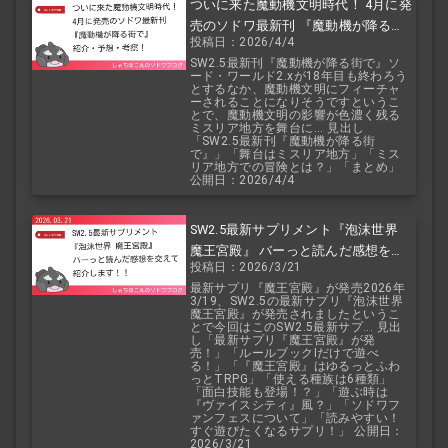
ついに来た魔動機文明時代！ 4月に発
売のソドワ最新刊 『魔動機が降る街
投稿日：2026/4/4
で』 紹介・予想・考察！
SW2.5最新刊『魔動機が降る街で』ソ
ード・ワールド2.xが18年目も終わろう
とするなか、魔動機文明にフィーチャ
ーされることになりそうですというこ
とで、魔動機文明の影響が色濃く残る
ミスリア地方を舞台に... 見出し
「SW2.5最新刊『魔動機が降る街
で』」「舞台はミスリア地方」「ミス
リア地方での冒険とは？」「まとめ」
公開日：2026/4/4
SW2.5最新サプリメント『泡沫世界
魔王宮殿』 バーっと読んだ感想を交
投稿日：2026/3/21
えて紹介します！！
最新サプリ『魔王宮殿』が発売2026年
3/19、SW2.5の最新サプリ『泡沫世界
魔王宮殿』が発売されましたというこ
とで今回はこのSW2.5最新サプ... 見出
し「最新サプリ『魔王宮殿』が発
売！」「ルールブックIだけで遊べ
る！」「『魔王宮殿』はゆるっとふわ
っとTRPG」「使える種族は6種類」
「面白技能も登場！？」「遊ぶ時は
『ヴァイスシティ』風？」「ソドワフ
ァンフェスについて」「読みやすい！
すぐ遊びたくなるサプリ！」 公開日：
2026/3/21