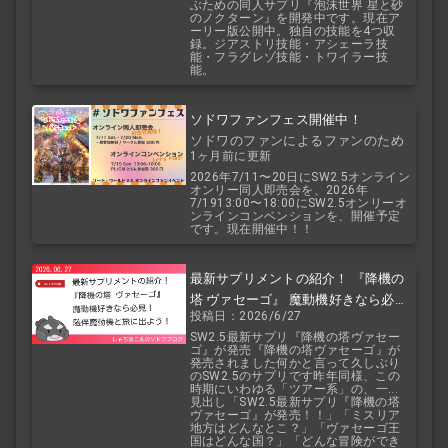
ぶための同人サプリ『泡沫世界 星と砂
のノクターン』を開発中です。現在ア
ーリー版公開中。独自の技能を4つ収
録。ジアストリ技能・アシェーラ技
能・フラグレゾ技能・トワイラー技
能。
ソドワファンフェス開催中！
ソドワのファンによるファンのため
1ヶ月前に更新
のお祭り！
2026年7/11〜20日にSW2.5オンライン
オンリー同人即売会を、2026年
7/1913:00〜18:00にSW2.5オンリーオ
ンラインコンベンションを、開催予定
です。現在開催中！！
最新サプリメントの紹介！ 『降機の
塔 ヴァセーゴ』 魔動機好きなら必
投稿日：2026/6/27
見！ 随伴魔動機と旅に出よう！
SW2.5最新サプリ『降機の塔ヴァセー
ゴ』が発売『降機の塔ヴァセーゴ』が
発売されました何かと言って久しぶり
のSW2.5のサプリです昨年同様、この
時期にいわゆる「ツアー系」の、一...
見出し「SW2.5最新サプリ『降機の塔
ヴァセーゴ』が発売！！」「ミスリア
地方はどんなとこ？」「ヴァセーゴ王
国はどんな国？」「どんな冒険ができ