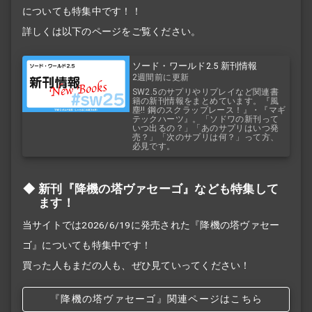
についても特集中です！！
詳しくは以下のページをご覧ください。
ソード・ワールド2.5 新刊情報
2週間前に更新
SW2.5のサプリやリプレイなど関連書
籍の新刊情報をまとめています。『風
塵!! 鋼のスクラップレース！』・『マギ
テックハーツ』。「ソドワの新刊って
いつ出るの？」「あのサプリはいつ発
売？」「次のサプリは何？」って方、
必見です。
新刊『降機の塔ヴァセーゴ』なども特集して
ます！
当サイトでは2026/6/19に発売された『降機の塔ヴァセー
ゴ』についても特集中です！
買った人もまだの人も、ぜひ見ていってください！
『降機の塔ヴァセーゴ』関連ページはこちら