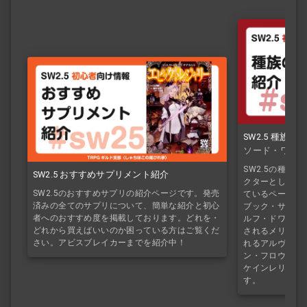
SW2.5 種族
ソード・ワール
SW2.5の種族
SW2.5 おすすめサプリメント紹介
クターとして使
SW2.5のおすすめサプリの紹介ページです。発売
ているページで
済みの全てのサプリについて、簡単な紹介と初心
ブック・サプリ
者へのおすすめ度を掲載しております。どれを・
ルフ・ドワーフな
どれから買えばいいのか困っている方はご覧くだ
されるメリア・
さい。アビスブレイカーまでを紹介中！
れるアルヴ・ソ
ン・フロウライ
ケインレリック
す。