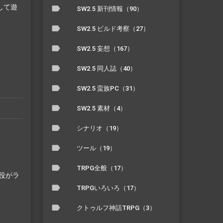
して遊
SW2.5 新刊情報（90）
SW2.5 ビルド考察（27）
SW2.5 妄想（167）
SW2.5 同人誌（40）
SW2.5 蛮族PC（31）
SW2.5 素材（4）
シナリオ（19）
ツール（19）
TRPG全般（17）
役がラ
TRPGいろいろ（17）
クトゥルフ神話TRPG（3）