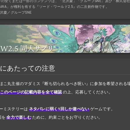
ジの全てまたは一部のコンテンツは、「北沢慶」「グループSNE」及び「株式会
KAWA」が権利を有する『ソード・ワールド2.5』の二次創作物です。
沢慶／グループSNE
加にあたっての注意
ほこ丸主催のマダミス『断ち切られるべき呪い』に参加を希望される
このページの記載内容を全て確認
の上、応募してください。
ーミステリーは
ネタバレに弱く1回しか遊べない
ゲームです。
回を
全力で楽しむ
ために、約束ごとをお守りください。