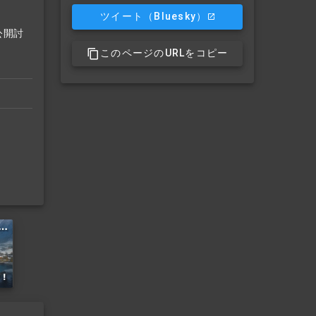
ツイート
（Bluesky）
公開討
このページのURLをコピー