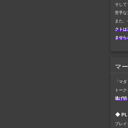
そして
苦手な
また、
クトは
ませら
マ
「マダ
トーク
逃げ切
P
プレイ