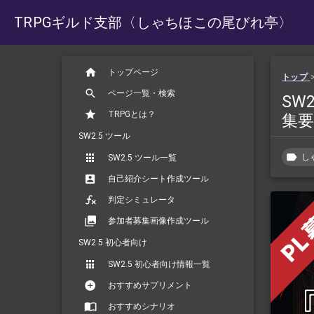
TRPGギルド支部
〈しゃちほこの尾びれ亭〉
トップページ
トップ
ページ一覧・検索
SW
TRPGとは？
集要
SW2.5 ツール
し
SW2.5 ツール一覧
自己紹介シート作成ツール
判定シミュレータ
参加者募集画像作成ツール
SW2.5 初心者向け
SW2.5 初心者向け情報一覧
おすすめサプリメント
おすすめシナリオ