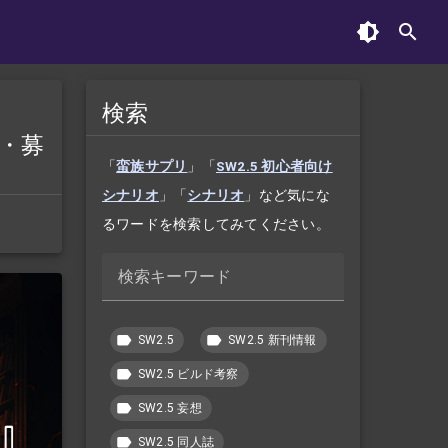
検索
要・募
「
蛮族サプリ
」「
SW2.5 初心者向け
シナリオ
」「
シナリオ
」など気にな
るワードを検索してみてください。
検索キーワード
SW2.5
SW2.5 新刊情報
SW2.5 ビルド考察
SW2.5 妄想
SW2.5 同人誌