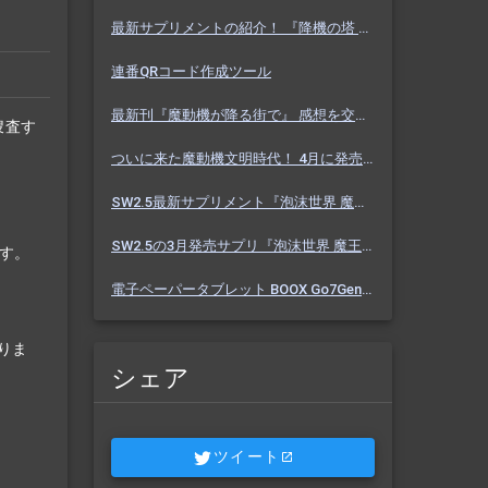
最新サプリメントの紹介！ 『降機の塔 ヴァセーゴ』 魔動機好きなら必見！ 随伴魔動機と旅に出よう！
連番QRコード作成ツール
最新刊『魔動機が降る街で』 感想を交えて紹介します！ 魔動機テーマの小説！ おもしろいデータも多数！
捜査す
ついに来た魔動機文明時代！ 4月に発売のソドワ最新刊 『魔動機が降る街で』 紹介・予想・考察！
SW2.5最新サプリメント『泡沫世界 魔王宮殿』 バーっと読んだ感想を交えて紹介します！！
SW2.5の3月発売サプリ『泡沫世界 魔王宮殿』 これまでにわかった内容を予想を交えて紹介
す。
電子ペーパータブレット BOOX Go7Gen2 購入しました【Eink】
りま
シェア
ツイート