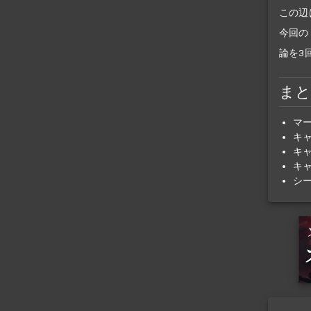
この辺
今回の
論を3
ま
マ
キ
キ
キ
シ