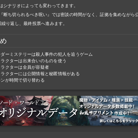
は
シナリオ
によっても変わってきます。
『断ち切られるべき呪い』では密談の時間がなく、証拠を集めながら
回繰り返し、最終投票へ進みます。
とめ
ーダーミステリーは殺人事件の犯人を追うゲーム
ャラクターは出来合いのものを使う
ャラクターは全員が容疑者
ャラクターには公開情報と秘匿情報がある
ーンが時間で切り替わる