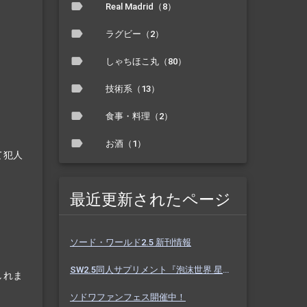
Real Madrid（8）
ラグビー（2）
しゃちほこ丸（80）
技術系（13）
食事・料理（2）
お酒（1）
て犯人
最近更新されたページ
ソード・ワールド2.5 新刊情報
SW2.5同人サプリメント『泡沫世界 星と砂のノクターン』 #ホスノク
しれま
ソドワファンフェス開催中！