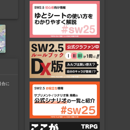
社
場合に