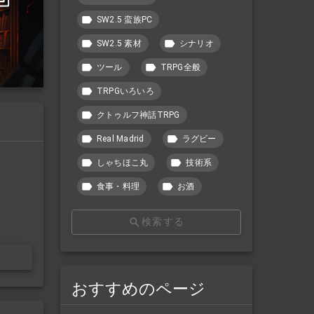
SW2.5 蛮族PC
SW2.5 素材
シナリオ
ツール
TRPG全般
TRPGいろいろ
クトゥルフ神話TRPG
Real Madrid
ラグビー
しゃちほこ丸
技術系
食事・料理
お酒
検索する
おすすめのページ