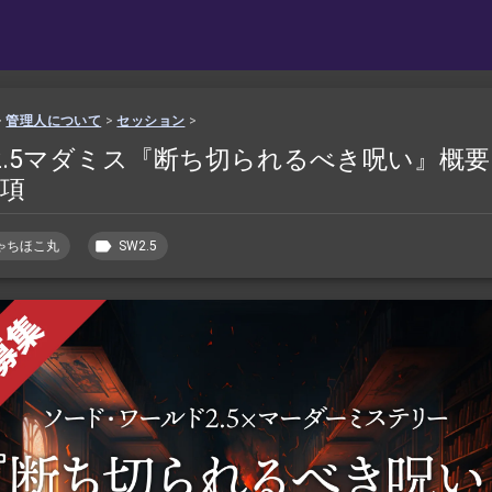
>
管理人について
>
セッション
>
2.5マダミス『断ち切られるべき呪い』概
項
ゃちほこ丸
SW2.5