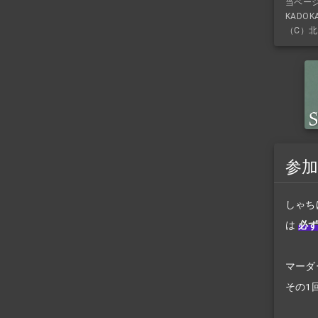
当ペー
KADO
（C）北
参
しゃち
は
必ず
マーダ
その1