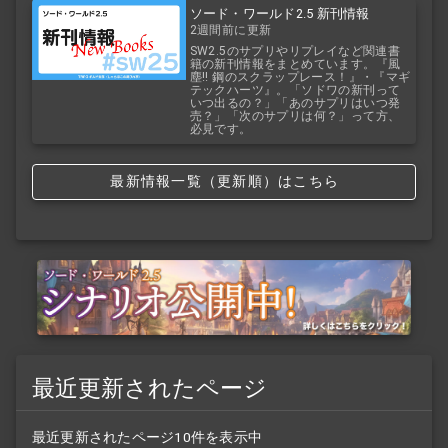
ソード・ワールド2.5 新刊情報
2週間前に更新
SW2.5のサプリやリプレイなど関連書
籍の新刊情報をまとめています。『風
塵!! 鋼のスクラップレース！』・『マギ
テックハーツ』。「ソドワの新刊って
いつ出るの？」「あのサプリはいつ発
売？」「次のサプリは何？」って方、
必見です。
最新情報一覧（更新順）はこちら
最近更新されたページ
最近更新されたページ10件を表示中