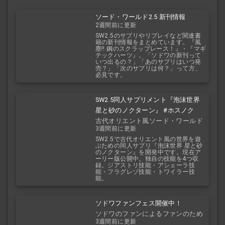
ソード・ワールド2.5 新刊情報
2週間前に更新
SW2.5のサプリやリプレイなど関連書
籍の新刊情報をまとめています。『風
塵!! 鋼のスクラップレース！』・『マギ
テックハーツ』。「ソドワの新刊って
いつ出るの？」「あのサプリはいつ発
売？」「次のサプリは何？」って方、
必見です。
SW2.5同人サプリメント『泡沫世界
星と砂のノクターン』 #ホスノク
古代オリエント風ソード・ワールド
3週間前に更新
2.5
SW2.5で古代オリエント風の世界を遊
ぶための同人サプリ『泡沫世界 星と砂
のノクターン』を開発中です。現在ア
ーリー版公開中。独自の技能を4つ収
録。ジアストリ技能・アシェーラ技
能・フラグレゾ技能・トワイラー技
能。
ソドワファンフェス開催中！
ソドワのファンによるファンのため
3週間前に更新
のお祭り！