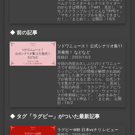
ームクリエイター＆シナリオライター
のからすば晴先生（Twitt... 見出し「マ
モノスクランブルってどんなTRPG？」
「マモノスクランブルを遊んできまし
た！」「まとめ！」 公開日：10/3
前の記事
ソドワニュース！ 公式シナリオ集11
月発売！ などなど
投稿日：2023/10/2
今回の内容お久しぶりのソドワニュー
スです前回はなんと5/1、アーケインレ
リックについての情報が解禁され始め
た頃でした激アツサプリラクシアライ
フが発売されると思ったら、公式シナ
リオ集がクルーーーーーーっ... 見出し
「今回の内容」「ラクシアライフにつ
いて」「ギルドマスター・ウォーロッ
クの依頼録について」「みかきみかこ
先生が冬コミ申込！」「まとめ」 公開
日：10/2
タグ「ラグビー」がついた最新記事
ラグビーW杯 日本vsチリ レビュー
投稿日：2023/9/11