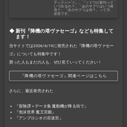
テックハーツ』。「ソドワの新刊って
いつ出るの？」「あのサプリはいつ発
売？」「次のサプリは何？」って方、
必見です。
新刊『降機の塔ヴァセーゴ』なども特集して
ます！
当サイトでは2026/6/19に発売された『降機の塔ヴァセー
ゴ』についても特集中です！
買った人もまだの人も、ぜひ見ていってください！
『降機の塔ヴァセーゴ』関連ページはこちら
さらに、最近発売された
『冒険譚＋データ集 魔動機が降る街で』
『泡沫世界 魔王宮殿』
『アンブロシオの百迷宮』