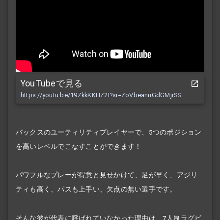
YouTubeで見る
https://youtu.be/19ZkkKKHZ2I?si=ZoVbeannGdGMjrSS
バックスのユーティリティプレイヤーで、5つのポジション
を高いレベルでこなすことができます！
パワフルなプレーが得意と見せかけて、足が早く、アジリ
ティも高く、パスも上手い、欠点の無い選手です。
そんな彼が代表に呼ばれていなかった理由は、7人制ラグビ