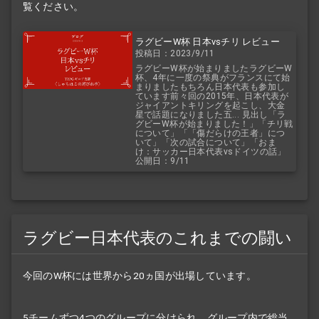
覧ください。
ラグビーW杯 日本vsチリ レビュー
投稿日：2023/9/11
ラグビーW杯が始まりましたラグビーW
杯、4年に一度の祭典がフランスにて始
まりましたもちろん日本代表も参加し
ています前々回の2015年、日本代表が
ジャイアントキリングを起こし、大金
星で話題になりました五... 見出し「ラ
グビーW杯が始まりました！」「チリ戦
について」「「傷だらけの王者」につ
いて」「次の試合について」「おま
け：サッカー日本代表vsドイツの話」
公開日：9/11
ラグビー日本代表のこれまでの闘い
今回のW杯には世界から20ヵ国が出場しています。
5チームずつ4つのグループに分けられ、グループ内で総当