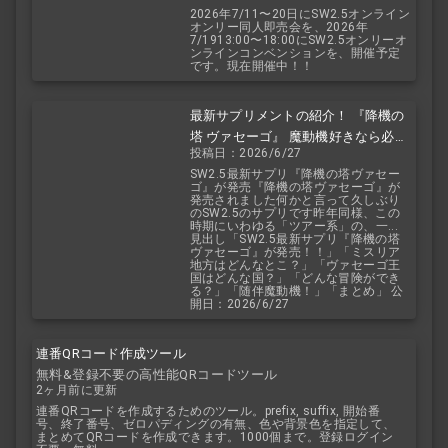
2026年7/11〜20日にSW2.5オンライン
オンリー同人即売会を、2026年
7/1913:00〜18:00にSW2.5オンリーオ
ンラインコンベンションを、開催予定
です。現在開催中！！
最新サプリメントの紹介！ 『降機の
塔 ヴァセーゴ』 魔動機好きなら必
投稿日：2026/6/27
見！ 随伴魔動機と旅に出よう！
SW2.5最新サプリ『降機の塔ヴァセー
ゴ』が発売『降機の塔ヴァセーゴ』が
発売されました何かと言って久しぶり
のSW2.5のサプリです昨年同様、この
時期にいわゆる「ツアー系」の、一...
見出し「SW2.5最新サプリ『降機の塔
ヴァセーゴ』が発売！！」「ミスリア
地方はどんなとこ？」「ヴァセーゴ王
国はどんな国？」「どんな冒険ができ
る？」「随伴魔動機！」「まとめ」 公
開日：2026/6/27
連番QRコード作成ツール
無料&登録不要の高性能QRコードツール
2ヶ月前に更新
連番QRコードを作成するためのツール。prefix, suffix, 開始番
号、終了番号、ゼロパディングの有無、色や背景色を指定して、
まとめてQRコードを作成できます。1000個まで。登録ログイン