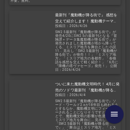
不要。無料。
最新刊『魔動機が降る街で』 感想を
交えて紹介します！ 魔動機テーマの
投稿日：2026/4/26
小説！ おもしろいデータも多数！
SW2.5最新刊『魔動機が降る街で』が
発売4/20にSW2.5の最新刊となる『冒
険譚＋データ集魔動機が降る街で』が
発売されました魔動機が塔から降って
くる、ミスリア地方を舞台とした小説
11... 見出し「SW2.5最新刊『魔動機が
降る街で』が発売！！」「ミスリア地
方」「ミスリア地方の各都市」「各物
語を感想を交えて軽く紹介！」「6月に
『降機の塔ヴァセーゴ』発売！」 公開
日：2026/4/26
ついに来た魔動機文明時代！ 4月に発
売のソドワ最新刊 『魔動機が降る街
投稿日：2026/4/4
で』 紹介・予想・考察！
SW2.5最新刊『魔動機が降る街で』ソ
ード・ワールド2.xが18年目も終わろう
とするなか、魔動機文明にフィーチャ
ーされることになりそうですというこ
とで、魔動機文明の影響が色濃く残る
ミスリア地方を舞台に... 見出し
「SW2.5最新刊『魔動機が降る街
で』」「舞台はミスリア地方」「ミス