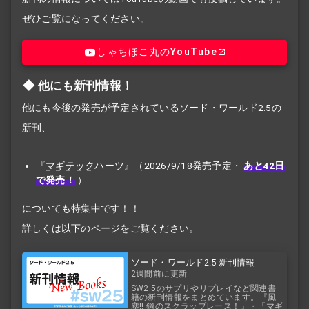
ぜひご覧になってください。
しゃちほこ丸のYouTube
他にも新刊情報！
他にも今後の発売が予定されているソード・ワールド2.5の
新刊、
『
マギテック
ハーツ』（2026/9/18発売予定・
あと42日
で発売！
）
についても特集中です！！
詳しくは以下のページをご覧ください。
ソード・ワールド2.5 新刊情報
2週間前に更新
SW2.5のサプリやリプレイなど関連書
籍の新刊情報をまとめています。『風
塵!! 鋼のスクラップレース！』・『マギ