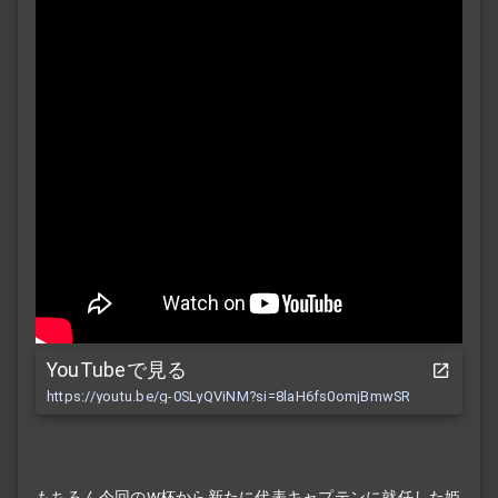
YouTubeで見る
https://youtu.be/g-0SLyQViNM?si=8laH6fs0omjBmwSR
もちろん今回のW杯から新たに代表キャプテンに就任した姫