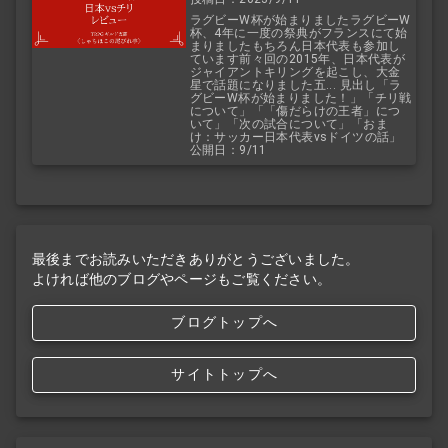
ラグビーW杯が始まりましたラグビーW
杯、4年に一度の祭典がフランスにて始
まりましたもちろん日本代表も参加し
ています前々回の2015年、日本代表が
ジャイアントキリングを起こし、大金
星で話題になりました五... 見出し「ラ
グビーW杯が始まりました！」「チリ戦
について」「「傷だらけの王者」につ
いて」「次の試合について」「おま
け：サッカー日本代表vsドイツの話」
公開日：9/11
最後までお読みいただきありがとうございました。
よければ他のブログやページもご覧ください。
ブログトップへ
サイトトップへ