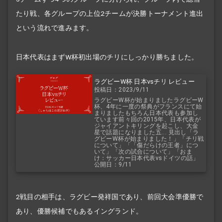
たり戦、各グループの上位2チームが決勝トーナメント進出
という流れで進みます。
日本代表はまずW杯初出場のチリにしっかり勝ちました。
ラグビーW杯 日本vsチリ レビュー
投稿日：2023/9/11
ラグビーW杯が始まりましたラグビーW
杯、4年に一度の祭典がフランスにて始
まりましたもちろん日本代表も参加し
ています前々回の2015年、日本代表が
ジャイアントキリングを起こし、大金
星で話題になりました五... 見出し「ラ
グビーW杯が始まりました！」「チリ戦
について」「「傷だらけの王者」につ
いて」「次の試合について」「おま
け：サッカー日本代表vsドイツの話」
公開日：9/11
2戦目の相手は、ラグビー発祥国であり、前回大会準優勝で
あり、優勝候補でもあるイングランド。